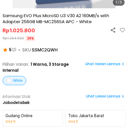
1 / 5
Samsung EVO Plus MicroSD U3 V30 A2 160MB/s with
Adapter 256GB MB-MC256SA APC
-
White
Rp
1.025.800
Rp
1.364.900
25
%
•
SKU
SSMC2QWH
5
(
2
)
Lihat Varian Lainnya
Pilihan Varian:
1
Warna,
3 Storage
Internal
White
Lihat
Lokasi Lainnya
Informasi Stok:
Jabodetabek
Gudang Online
Toko Jakarta Barat
sisa
6
sisa
5