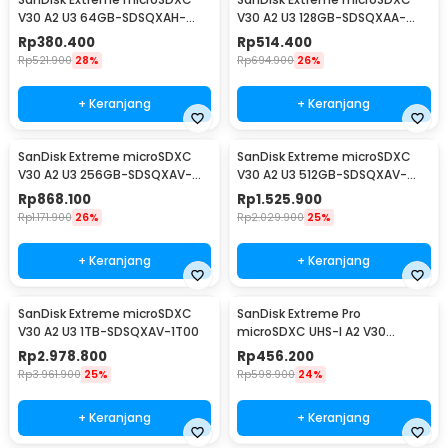
V30 A2 U3 64GB-SDSQXAH-
V30 A2 U3 128GB-SDSQXAA-
064G
128G
Rp
380.400
Rp
514.400
Rp
521.900
28%
Rp
694.900
26%
+ Keranjang
+ Keranjang
SanDisk Extreme microSDXC
SanDisk Extreme microSDXC
V30 A2 U3 256GB-SDSQXAV-
V30 A2 U3 512GB-SDSQXAV-
256G
512G
Rp
868.100
Rp
1.525.900
Rp
1.171.900
26%
Rp
2.029.900
25%
+ Keranjang
+ Keranjang
SanDisk Extreme microSDXC
SanDisk Extreme Pro
V30 A2 U3 1TB-SDSQXAV-1T00
microSDXC UHS-I A2 V30
200MB/s 64GB-SDSQXCU-
Rp
2.978.800
Rp
456.200
064G
Rp
3.961.900
25%
Rp
598.900
24%
+ Keranjang
+ Keranjang