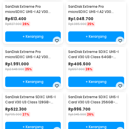
SanDisk Extreme Pro
SanDisk Extreme Pro
microSDXC UHS-I A2 V30
microSDXC UHS-I A2 V30
200MB/s 128GB-SDSQXCD-
200MB/s 256GB-SDSQXCD-
Rp
613.400
Rp
1.048.700
128G
256G
Rp
827.900
26%
Rp
1.385.900
25%
+ Keranjang
+ Keranjang
SanDisk Extreme Pro
SanDisk Extreme SDXC UHS-I
microSDXC UHS-I A2 V30
Card V30 U3 Class 64GB-
200MB/s 512GB-SDSQXCD-
SDSDXV2-064G - SDSDXV
Rp
1.991.000
Rp
406.600
512G
Rp
2.648.900
25%
Rp
557.900
28%
+ Keranjang
+ Keranjang
SanDisk Extreme SDXC UHS-I
SanDisk Extreme SDXC UHS-I
Card V30 U3 Class 128GB-
Card V30 U3 Class 256GB-
SDSDXVA-128G - SDSDXV
SDSDXVV-256G - SDSDXV
Rp
522.300
Rp
996.700
Rp
705.900
27%
Rp
1.345.900
26%
+ Keranjang
+ Keranjang