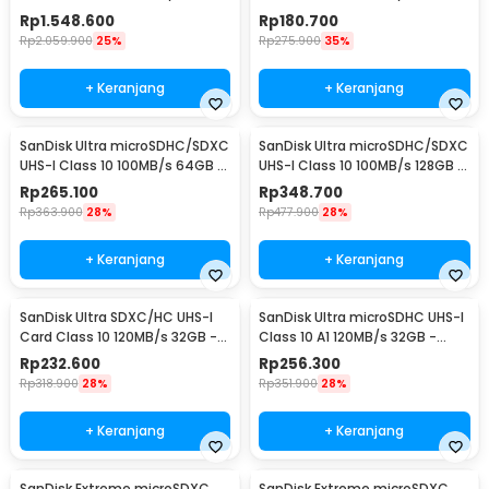
- SDSQQVR
SDSQUNR
Rp
1.548.600
Rp
180.700
Rp
2.059.900
25%
Rp
275.900
35%
+ Keranjang
+ Keranjang
SanDisk Ultra microSDHC/SDXC
SanDisk Ultra microSDHC/SDXC
UHS-I Class 10 100MB/s 64GB -
UHS-I Class 10 100MB/s 128GB -
SDSQUNR
SDSQUNR
Rp
265.100
Rp
348.700
Rp
363.900
28%
Rp
477.900
28%
+ Keranjang
+ Keranjang
SanDisk Ultra SDXC/HC UHS-I
SanDisk Ultra microSDHC UHS-I
Card Class 10 120MB/s 32GB -
Class 10 A1 120MB/s 32GB -
SDSDUN4
SDSQUA4
Rp
232.600
Rp
256.300
Rp
318.900
28%
Rp
351.900
28%
+ Keranjang
+ Keranjang
SanDisk Extreme microSDXC
SanDisk Extreme microSDXC