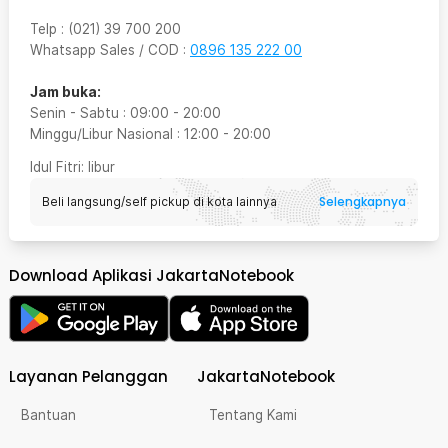
Telp
:
(021) 39 700 200
Whatsapp Sales / COD
:
0896 135 222 00
Jam buka:
Senin - Sabtu
:
09:00
-
20:00
Minggu/Libur Nasional
:
12:00
-
20:00
Idul Fitri
: libur
Selengkapnya
Beli langsung/self pickup di kota lainnya
Download Aplikasi JakartaNotebook
Layanan Pelanggan
JakartaNotebook
Bantuan
Tentang Kami