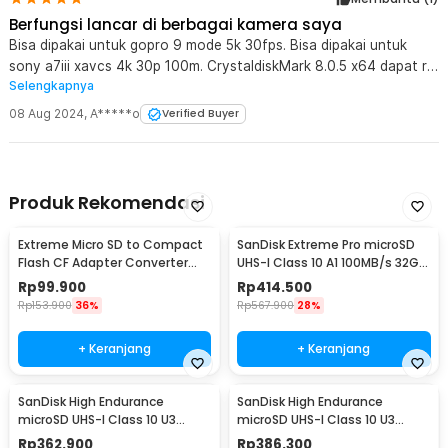
yakni air, suhu, X-ray, magnet, benturan, dan aus akibat pemakaian.
Berfungsi lancar di berbagai kamera saya
Pengalaman penggunaan juga makin ditingkatkan berkat garansi
resmi hingga 10 tahun lamanya.
Bisa dipakai untuk gopro 9 mode 5k 30fps. Bisa dipakai untuk
sony a7iii xavcs 4k 30p 100m. CrystaldiskMark 8.0.5 x64 dapat r
Pantau Kinerja Memori
Selengkapnya
93.14 / w 82.48 Dilampirkan kartu garansi di email. Semoga awet.
Samsung EVO Plus MicroSD telah dibekali akses ke software
Samsung Magician. Dengan Samsung Magician Anda bisa
08 Aug 2024
,
A*****o
Verified Buyer
memeriksa kesehatan kartu, keaslian, hingga memantau
kecepatannya. Software ini telah tersedia di Windows versi 10 ke
atas dan macOS High Siera (10.13).
Produk Rekomendasi
Kelengkapan Produk
Rincian yang Anda dapatkan untuk pembelian produk ini:
Extreme Micro SD to Compact
SanDisk Extreme Pro microSD
1 x Samsung EVO Plus MicroSD U3 V30 A2 160MB/s
Flash CF Adapter Converter
UHS-I Class 10 A1 100MB/s 32GB
1 x Adapter
Type I UDMA - TSR58
- SDSQXCG
Rp
99.900
Rp
414.500
Rp
153.900
36%
Rp
567.900
28%
+ Keranjang
+ Keranjang
SanDisk High Endurance
SanDisk High Endurance
microSD UHS-I Class 10 U3
microSD UHS-I Class 10 U3
100MB/s 32GB - SDSQQNR
100MB/s 64GB - SDSQQNR
Rp
362.900
Rp
386.300