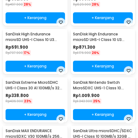
Rp
497.900
28%
Rp
529.900
28%
+ Keranjang
+ Keranjang
SanDisk High Endurance
SanDisk High Endurance
microSD UHS-I Class 10 U3
microSD UHS-I Class 10 U3
100MB/s 128GB - SDSQQNR
100MB/s 256GB - SDSQQNR
Rp
591.900
Rp
871.300
Rp
707.900
17%
Rp
1.176.900
26%
+ Keranjang
+ Keranjang
SanDisk Extreme MicroSDHC
SanDisk Nintendo Switch
UHS-I Class 30 A1 100MB/s 32GB
MicroSDXC UHS-1 Class 10
- SDSQXAF-GN6MN
100MB/s 256GB - SDSQXAO
Rp
338.800
Rp
1.009.900
Rp
436.900
23%
Rp
1.343.900
25%
+ Keranjang
+ Keranjang
SanDisk MAX ENDURANCE
SanDisk Ultra microSDHC/SDXC
microSDXC V30 100MB/s 256GB
UHS-I Class 10 100MB/s 32GB -