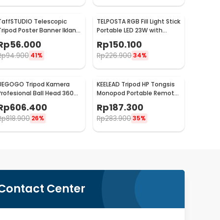
TaffSTUDIO Telescopic
TELPOSTA RGB Fill Light Stick
Tripod Poster Banner Iklan
Portable LED 23W with
Stand 3 Section - FC-281
Tripod 2M - AZ-05
Rp
56.000
Rp
150.100
Rp
94.900
Rp
226.900
41%
34%
UEGOGO Tripod Kamera
KEELEAD Tripod HP Tongsis
Profesional Ball Head 360
Monopod Portable Remote
Panoramic Monopod 2.05M
Bluetooth Fill Light - L16
Rp
606.400
Rp
187.300
- C11
Rp
818.900
Rp
283.900
26%
35%
Contact Center