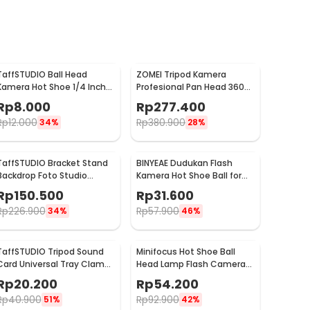
TaffSTUDIO Ball Head
ZOMEI Tripod Kamera
Kamera Hot Shoe 1/4 Inch
Profesional Pan Head 360
Universal - QM3621
Panoramic 1.4M - Q111
Rp
8.000
Rp
277.400
Rp
12.000
Rp
380.900
34%
28%
TaffSTUDIO Bracket Stand
BINYEAE Dudukan Flash
Backdrop Foto Studio
Kamera Hot Shoe Ball for
200x160cm - DD-110
Studio Tripod Type D -
Rp
150.500
Rp
31.600
QM3623
Rp
226.900
Rp
57.900
34%
46%
TaffSTUDIO Tripod Sound
Minifocus Hot Shoe Ball
Card Universal Tray Clamp
Head Lamp Flash Camera
Holder - NB-12
for Tripod 1/4 Inch - MF-1901
Rp
20.200
Rp
54.200
Rp
40.900
Rp
92.900
51%
42%