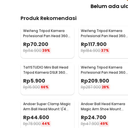
Belum ada ul
Produk Rekomendasi
Weifeng Tripod Kamera
Weifeng Tripod Kamera
Profesional Pan Head 360
Profesional Pan Head 360
Panoramic Telescopic 1M -
Panoramic 1.4M - F-3520T
Rp
70.200
Rp
117.900
WT-3110A (Original)
Rp
114.900
Rp
184.900
39%
37%
TaffSTUDIO Mini Ball Head
Weifeng Tripod Kamera
Tripod Kamera DSLR 360
Profesional Pan Head 360
Swivel 1/4 Inch - QM3624
Panoramic 1.57M - WT-
Rp
5.900
Rp
209.900
3540
Rp
16.900
Rp
287.900
66%
28%
Andoer Super Clamp Magic
Andoer Ball Head Kamera
Arm Ball Head Mount 1/4
Magic Arm Shoe Mount
3/8 Inch - 1420
Adapter 1/4 Inch - H032
Rp
44.600
Rp
24.700
Rp
78.900
Rp
47.900
44%
49%