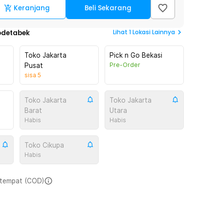
Keranjang
Beli Sekarang
Lihat
1
Lokasi Lainnya
odetabek
Toko Jakarta
Pick n Go Bekasi
Pre-Order
Pusat
sisa
5
Toko Jakarta
Toko Jakarta
Barat
Utara
Habis
Habis
Toko Cikupa
Habis
i tempat (COD)