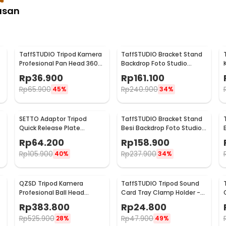
asan
TaffSTUDIO Tripod Kamera
TaffSTUDIO Bracket Stand
Profesional Pan Head 360
Backdrop Foto Studio
Panoramic 1M - 3110
190x300cm - BS-300
Rp
36.900
Rp
161.100
Rp
65.900
Rp
240.900
45%
34%
SETTO Adaptor Tripod
TaffSTUDIO Bracket Stand
Quick Release Plate
Besi Backdrop Foto Studio
Aluminium 1/4 and 3/8 Inch
200x200cm - DD-110
Rp
64.200
Rp
158.900
- P200
Rp
105.900
Rp
237.900
40%
34%
QZSD Tripod Kamera
TaffSTUDIO Tripod Sound
Profesional Ball Head
Card Tray Clamp Holder -
Horizontal Mount 1.54M -
NB11
Rp
383.800
Rp
24.800
Q-202F
Rp
525.900
Rp
47.900
28%
49%