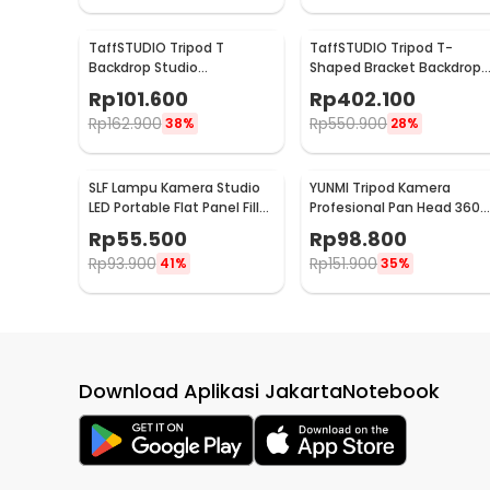
TaffSTUDIO Tripod T
TaffSTUDIO Tripod T-
Backdrop Studio
Shaped Bracket Backdrop
150x200cm with 4 Clamp -
Studio 300x280cm - DD-11
Rp
101.600
Rp
402.100
DD-111
Rp
162.900
Rp
550.900
38%
28%
SLF Lampu Kamera Studio
YUNMI Tripod Kamera
LED Portable Flat Panel Fill
Profesional Pan Head 360
Light 15W - LPL-01
Panoramic 140cm - F-
Rp
55.500
Rp
98.800
3366T
Rp
93.900
Rp
151.900
41%
35%
Download Aplikasi JakartaNotebook