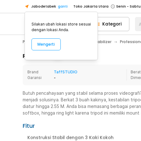
Jabodetabek
ganti
Toko Jakarta Utara
Toko Tangerang
Kategori
A
Silakan ubah lokasi store sesuai
Toko Cikupa
dengan lokasi Anda.
Pick n Go Jakarta Barat
Senin - J
Photography
Tripod, Monopod & Stabilizer
Profession
Mengerti
Pick n Go Bekasi
Senin - Jumat (08
Pick n Go Depok
Senin - Jumat (08
Rincian Produk
Toko Jakarta Pusat
Senin - Sabtu
Brand
TaffSTUDIO
Berat
Toko Jakarta Barat
Senin - Sabtu
Garansi
-
Dime
Toko Jakarta Utara
Toko Tangerang
Butuh pencahayaan yang stabil selama proses videografi?
menjadi solusinya. Berkat 3 buah kakinya, kestabilan trip
Toko Cikupa
diatur hingga 2.55 M. Anda bisa memasang berbagai perangk
Pick n Go Jakarta Barat
Senin - J
softbox, hingga ring light karena tripod ini memiliki moun
Pick n Go Bekasi
Senin - Jumat (08
Fitur
Pick n Go Depok
Senin - Jumat (08
Konstruksi Stabil dengan 3 Kaki Kokoh