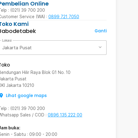
Pembelian Online
Telp : (021) 39 700 200
Customer Service (WA) :
0899 721 7050
Toko Kami
Jabodetabek
Ganti
Lokasi
Jakarta Pusat
Toko
Bendungan Hilir Raya Blok G1 No. 10
Jakarta Pusat
DKI Jakarta
10210
Lihat google maps
Telp
:
(021) 39 700 200
Whatsapp Sales / COD
:
0896 135 222 00
Jam buka:
Senin - Sabtu
:
09:00
-
20:00