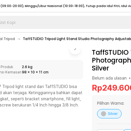
lat Kopi
umat (07:00 - 20:00), Sabtu - Minggu (08:00 - 20:00), Tutup pada Idul Fitri
Sele
al Tripod
TaffSTUDIO Tripod Light Stand Studio Photography Adjustab
:00 - 20:00), Sabtu - Minggu/ Libur Nasional (08:00 - 17:00)
Selengkapnya
:00 - 20:00), Sabtu - Minggu/ Libur Nasional (08:00 - 17:00)
TaffSTUDIO 
Selengkapnya
Photography
 (09:00-20:00), Minggu/Libur Nasional (12:00-20:00), Tutup pada Idul Fitri
Sele
Silver
 Produk
2.6 kg
 (09:00-20:00), Minggu/Libur Nasional (12:00-20:00), Tutup pada Idul Fitri
Sele
nsi Kemasan
98
x
10
x
11
cm
Belum ada ulasan
•
Rp
249.60
 Tripod light stand dari TaffSTUDIO bisa
od akan terjaga. Ketinggiannya bahkan dapat
at, seperti bracket smartphone, fill light,
umat (07:00 - 20:00), Sabtu - Minggu (08:00 - 20:00), Tutup pada Idul Fitri
Sele
Pilihan Warna:
t screw berukuran 1/4 Inch hingga 3/8 Inch.
:00 - 20:00), Sabtu - Minggu/ Libur Nasional (08:00 - 17:00)
Selengkapnya
Silver
:00 - 20:00), Sabtu - Minggu/ Libur Nasional (08:00 - 17:00)
Selengkapnya