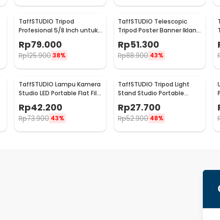
TaffSTUDIO Tripod
TaffSTUDIO Telescopic
Profesional 5/8 Inch untuk
Tripod Poster Banner Iklan
2
Laser Leveling - T609
Stand 2 Section - FC-281
Rp
79.000
Rp
51.300
Rp
125.900
Rp
88.900
38%
43%
TaffSTUDIO Lampu Kamera
TaffSTUDIO Tripod Light
Studio LED Portable Flat Fill
Stand Studio Portable
Light 8 Inch - LPL-02
Kamera Smartphone
Rp
42.200
Rp
27.700
190cm 1.9M - 190E
Rp
73.900
Rp
52.900
43%
48%