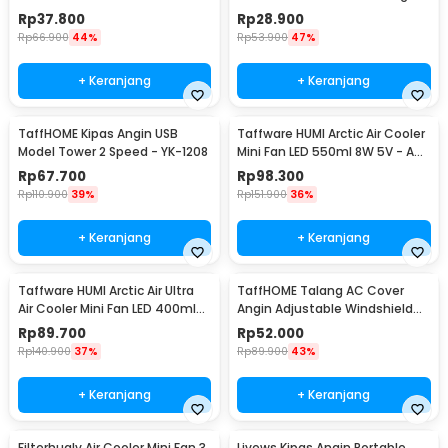
1 x Panduan Penggunaan
2.5W - A18
92W 12V - TEC1-12706
Rp
37.800
Rp
28.900
Rp
66.900
44%
Rp
53.900
47%
+ Keranjang
+ Keranjang
TaffHOME Kipas Angin USB
Taffware HUMI Arctic Air Cooler
Model Tower 2 Speed - YK-1208
Mini Fan LED 550ml 8W 5V - AA-
MC4
Rp
67.700
Rp
98.300
Rp
110.900
39%
Rp
151.900
36%
+ Keranjang
+ Keranjang
Taffware HUMI Arctic Air Ultra
TaffHOME Talang AC Cover
Air Cooler Mini Fan LED 400ml
Angin Adjustable Windshield
8W 5V - K-F009
Deflector - WB588
Rp
89.700
Rp
52.000
Rp
140.900
37%
Rp
89.900
43%
+ Keranjang
+ Keranjang
Filterhualv Air Cooler Mini Fan 3
Livews Kipas Angin Portable