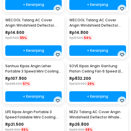
+ Keranjang
+ Keranjang
WECOOL Talang AC Cover
WECOOL Talang AC Cover
Angin Windshield Deflector
Angin Windshield Deflector
Cute Design Ski Animal - WL90
Cute Design Winter Ice World -
Rp
14.600
Rp
14.800
WL90
Rp
31.900
55%
Rp
31.900
54%
+ Keranjang
+ Keranjang
Sanhuo Kipas Angin Leher
SOVE Kipas Angin Gantung
Portable 3 Speed Mini Cooling
Plafon Ceiling Fan 6 Speed LED
Fan 1800mAh - 350
52 Inch - FS2008
Rp
107.900
Rp
832.200
Rp
248.000
57%
Rp
1.123.900
26%
+ Keranjang
+ Keranjang
LIFE Kipas Angin Portable 3
NEZU Talang AC Cover Angin
Speed Foldable Mini Cooling
Windshield Deflector Whale
Fan 800mAh - Y8
Pattern - N9S
Rp
21.500
Rp
26.800
Rp
38.900
45%
Rp
50.900
48%