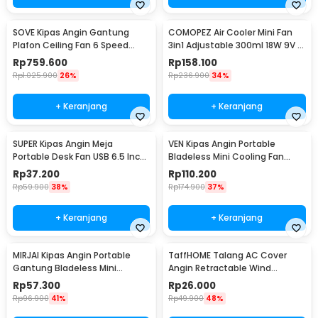
SOVE Kipas Angin Gantung
COMOPEZ Air Cooler Mini Fan
Plafon Ceiling Fan 6 Speed
3in1 Adjustable 300ml 18W 9V -
Reversible 52 Inch - FS2007
YY-01
Rp
759.600
Rp
158.100
Rp
1.025.900
26%
Rp
236.900
34%
+ Keranjang
+ Keranjang
SUPER Kipas Angin Meja
VEN Kipas Angin Portable
Portable Desk Fan USB 6.5 Inch
Bladeless Mini Cooling Fan
4.5W - A8
Power Bank 3000mAh - 348
Rp
37.200
Rp
110.200
Rp
59.900
38%
Rp
174.900
37%
+ Keranjang
+ Keranjang
MIRJAI Kipas Angin Portable
TaffHOME Talang AC Cover
Gantung Bladeless Mini
Angin Retractable Wind
Cooling Fan 1200mAh - 6171
Deflector - W92
Rp
57.300
Rp
26.000
Rp
96.900
41%
Rp
49.900
48%