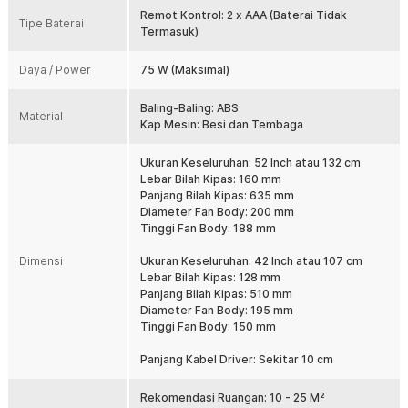
reverse untuk mengganti arah angin. Dengan desain nordic style,
Remot Kontrol: 2 x AAA (Baterai Tidak
Tipe Baterai
membuat kipas angin ini sangat cocok dipasang jika Anda memiliki
Termasuk)
ruangan dengan tampilan minimalis.
Daya / Power
75 W (Maksimal)
Fitur
Baling-Baling: ABS
Sirkulasi Udara Merata ke Seluruh Ruangan
Material
Kap Mesin: Besi dan Tembaga
Kipas angin plafon SOVE dirancang untuk menghasilkan sirkulasi
udara yang merata hingga ke berbagai sudut ruangan. Diameter 42
Ukuran Keseluruhan: 52 Inch atau 132 cm
Inch dan 52 Inch membuat kipas angin plafon mampu mengalirkan
Lebar Bilah Kipas: 160 mm
udara lebih luas dibandingkan kipas angin biasa. Cocok digunakan
Panjang Bilah Kipas: 635 mm
di ruang tamu, kamar tidur, ruang keluarga, maupun area kerja
Diameter Fan Body: 200 mm
dengan kebutuhan aliran udara yang konsisten.
Tinggi Fan Body: 188 mm
6 Tingkat Kecepatan Angin
Kipas angin plafon ini dilengkapi 6 tingkat kecepatan yang dapat
Dimensi
Ukuran Keseluruhan: 42 Inch atau 107 cm
disesuaikan dengan kebutuhan harian. Kecepatan rendah
Lebar Bilah Kipas: 128 mm
menghasilkan hembusan angin lembut yang nyaman digunakan saat
Panjang Bilah Kipas: 510 mm
tidur atau beristirahat. Sementara level tertinggi memberikan aliran
Diameter Fan Body: 195 mm
udara yang lebih kuat untuk membantu menjaga kesejukan ruangan
Tinggi Fan Body: 150 mm
saat cuaca panas.
Panjang Kabel Driver: Sekitar 10 cm
Mode Maju dan Mundur
Kipas plafon memiliki fitur forward dan reverse untuk penggunaan
Rekomendasi Ruangan: 10 - 25 M²
sepanjang tahun. Mode forward membantu menghasilkan