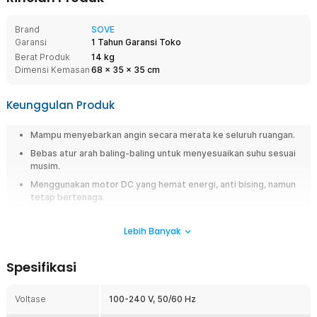
Brand
SOVE
Garansi
1 Tahun Garansi Toko
Berat Produk
14 kg
Dimensi Kemasan
68
x
35
x
35
cm
Keunggulan Produk
Mampu menyebarkan angin secara merata ke seluruh ruangan.
Bebas atur arah baling-baling untuk menyesuaikan suhu sesuai
musim.
Menggunakan motor DC yang hemat energi, anti bising, namun
tetap bertenaga.
Memiliki 6 kecepatan yang bebas Anda atur sesuai dengan
kebutuhan.
Lebih Banyak
Ringkasan
Spesifikasi
Ingin merasakan udara segar di seluruh ruangan? Anda bisa
menggunakan kipas angin gantung dari SOVE. Dengan menggunakan
Voltase
100-240 V, 50/60 Hz
kipas angin ini, udara dingin akan menyebar lebih merata ke berbagai
sudut ruangan. Tak ada lagi keringat yang menetes. Hadir dengan mode