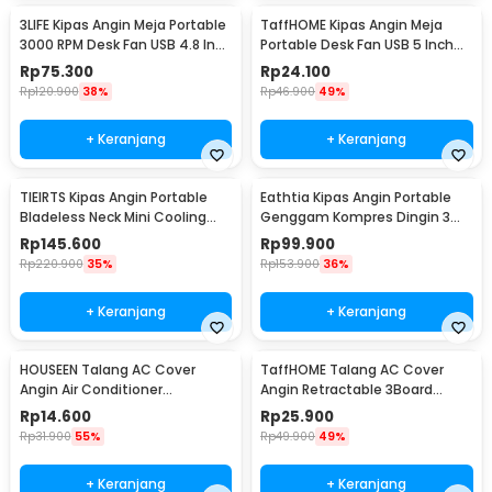
3LIFE Kipas Angin Meja Portable
TaffHOME Kipas Angin Meja
3000 RPM Desk Fan USB 4.8 Inch
Portable Desk Fan USB 5 Inch
5W - 312
2.5W - YZ-007
Rp
75.300
Rp
24.100
Rp
120.900
38%
Rp
46.900
49%
+ Keranjang
+ Keranjang
TIEIRTS Kipas Angin Portable
Eathtia Kipas Angin Portable
Bladeless Neck Mini Cooling
Genggam Kompres Dingin 3
Fan 5000mAh - H12
Speed 2200mAh - WX-622
Rp
145.600
Rp
99.900
Rp
220.900
35%
Rp
153.900
36%
+ Keranjang
+ Keranjang
HOUSEEN Talang AC Cover
TaffHOME Talang AC Cover
Angin Air Conditioner
Angin Retractable 3Board
Windshield Deflector - YH-JJ-
Windshield Deflector - HZ74
Rp
14.600
Rp
25.900
80
Rp
31.900
55%
Rp
49.900
49%
+ Keranjang
+ Keranjang