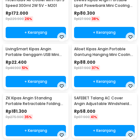
Speed 300ml 2W 5V - M201
Lipat Powerbank Mini Cooling
Fan 3000mAh - F3
Rp
172.000
Rp
80.300
Rp
229.900
26%
Rp
127.900
38%
+ Keranjang
+ Keranjang
LivingSmart Kipas Angin
Alloet Kipas Angin Portable
Portable Genggam USB Mini
Gantung Hanging Mini Cooling
Cooling Fan 1200mAh - SS-2
Fan 1800mAh - DQ203
Rp
22.400
Rp
88.000
Rp
44.900
51%
Rp
137.900
37%
+ Keranjang
+ Keranjang
ZK Kipas Angin Standing
SAFEBET Talang AC Cover
Portable Retractable Folding
Angin Adjustable Windshield
Fan 7200mAh - ZK-20321
Deflector 56x18cm - GB001
Rp
181.300
Rp
58.000
Rp
275.900
35%
Rp
97.900
41%
+ Keranjang
+ Keranjang