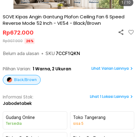
1 / 10
SOVE Kipas Angin Gantung Plafon Ceiling Fan 6 Speed
Reverse Mode 52 Inch - VE54
-
Black/Brown
Rp
672.000
Rp
907.900
26
%
Belum ada ulasan
•
SKU
7CCF1QKN
Lihat Varian Lainnya
Pilihan Varian:
1
Warna,
2 Ukuran
Black/Brown
Lihat
1
Lokasi Lainnya
Informasi Stok:
Jabodetabek
Gudang Online
Toko Tangerang
Tersedia
sisa
5