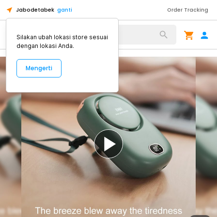
Jabodetabek
ganti
Order Tracking
Alat Kopi
Silakan ubah lokasi store sesuai
dengan lokasi Anda.
Mengerti