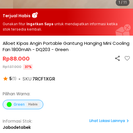
1 / 11
Terjual Habis
Gunakan fitur
Ingatkan Saya
untuk mendapatkan informasi ketika
stok tersedia kembali.
Alloet Kipas Angin Portable Gantung Hanging Mini Cooling
Fan 1800mAh - DQ203
-
Green
Rp
88.000
Rp
137.900
37
%
•
SKU
7RCF1XGR
5
(
1
)
Pilihan Warna:
Green
Habis
Lihat
Lokasi Lainnya
Informasi Stok:
Jabodetabek