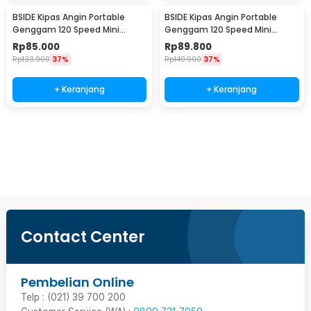
BSIDE Kipas Angin Portable
BSIDE Kipas Angin Portable
Genggam 120 Speed Mini
Genggam 120 Speed Mini
Cooling Fan 2000mAh - M6
Cooling Fan 2000mAh - M8
Rp
85.000
Rp
89.800
Rp
133.900
37%
Rp
140.900
37%
+ Keranjang
+ Keranjang
Ingatkan Saya
Contact Center
Pembelian Online
Telp : (021) 39 700 200