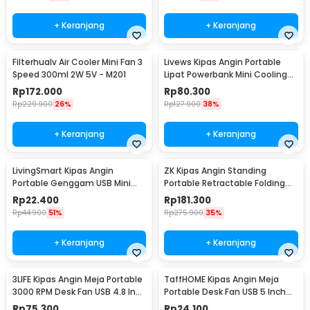
+ Keranjang
+ Keranjang
Filterhualv Air Cooler Mini Fan 3
Livews Kipas Angin Portable
Speed 300ml 2W 5V - M201
Lipat Powerbank Mini Cooling
Fan 3000mAh - F3
Rp
172.000
Rp
80.300
Rp
229.900
26%
Rp
127.900
38%
+ Keranjang
+ Keranjang
LivingSmart Kipas Angin
ZK Kipas Angin Standing
Portable Genggam USB Mini
Portable Retractable Folding
Cooling Fan 1200mAh - SS-2
Fan 7200mAh - ZK-20321
Rp
22.400
Rp
181.300
Rp
44.900
51%
Rp
275.900
35%
+ Keranjang
+ Keranjang
3LIFE Kipas Angin Meja Portable
TaffHOME Kipas Angin Meja
3000 RPM Desk Fan USB 4.8 Inch
Portable Desk Fan USB 5 Inch
5W - 312
2.5W - YZ-007
Rp
75.300
Rp
24.100