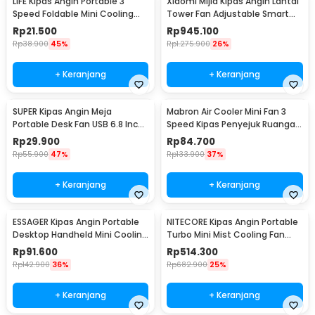
LIFE Kipas Angin Portable 3
Xiaomi Mijia Kipas Angin Lantai
Speed Foldable Mini Cooling
Tower Fan Adjustable Smart
Fan 800mAh - Y8
App - BPTS02DM
Rp
21.500
Rp
945.100
Rp
38.900
45%
Rp
1.275.900
26%
+ Keranjang
+ Keranjang
SUPER Kipas Angin Meja
Mabron Air Cooler Mini Fan 3
Portable Desk Fan USB 6.8 Inch
Speed Kipas Penyejuk Ruangan
3W - M9
600ml 10W 5V - MB-60
Rp
29.900
Rp
84.700
Rp
55.900
47%
Rp
133.900
37%
+ Keranjang
+ Keranjang
ESSAGER Kipas Angin Portable
NITECORE Kipas Angin Portable
Desktop Handheld Mini Cooling
Turbo Mini Mist Cooling Fan
Fan 1200mAh - F-055
3500 mAh - izzCool 30
Rp
91.600
Rp
514.300
Rp
142.900
36%
Rp
682.900
25%
+ Keranjang
+ Keranjang