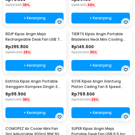
Rp
120.900
38%
Rp
46.900
49%
+ Keranjang
+ Keranjang
REUP Kipas Angin Meja
TIEIRTS Kipas Angin Portable
Rechargeable Desk Fan USB 7
Bladeless Neck Mini Cooling
Inch 10000mAh - DQ212
Fan 5000mAh - H12
Rp
295.800
Rp
145.600
Rp
405.900
28%
Rp
220.900
35%
+ Keranjang
+ Keranjang
Eathtia Kipas Angin Portable
SOVE Kipas Angin Gantung
Genggam Kompres Dingin 3
Plafon Ceiling Fan 6 Speed
Speed 2200mAh - WX-622
Reversible 52 Inch - FS2007
Rp
99.900
Rp
759.600
Rp
153.900
36%
Rp
1.025.900
26%
+ Keranjang
+ Keranjang
COMOPEZ Air Cooler Mini Fan
SUPER Kipas Angin Meja
3in1 Adjustable 300ml 18W 9V -
Portable Desk Fan USB 6.5 Inch