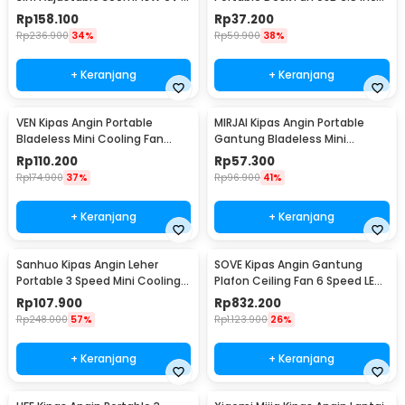
YY-01
4.5W - A8
Rp
158.100
Rp
37.200
Rp
236.900
34%
Rp
59.900
38%
+ Keranjang
+ Keranjang
VEN Kipas Angin Portable
MIRJAI Kipas Angin Portable
Bladeless Mini Cooling Fan
Gantung Bladeless Mini
Power Bank 3000mAh - 348
Cooling Fan 1200mAh - 6171
Rp
110.200
Rp
57.300
Rp
174.900
37%
Rp
96.900
41%
+ Keranjang
+ Keranjang
Sanhuo Kipas Angin Leher
SOVE Kipas Angin Gantung
Portable 3 Speed Mini Cooling
Plafon Ceiling Fan 6 Speed LED
Fan 1800mAh - 350
52 Inch - FS2008
Rp
107.900
Rp
832.200
Rp
248.000
57%
Rp
1.123.900
26%
+ Keranjang
+ Keranjang