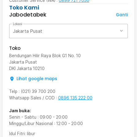
Customer Service (WA) :
0899 721 7050
Toko Kami
Jabodetabek
Ganti
Lokasi
Jakarta Pusat
Toko
Bendungan Hilir Raya Blok G1 No. 10
Jakarta Pusat
DKI Jakarta
10210
Lihat google maps
Telp
:
(021) 39 700 200
Whatsapp Sales / COD
:
0896 135 222 00
Jam buka:
Senin - Sabtu
:
09:00
-
20:00
Minggu/Libur Nasional
:
12:00
-
20:00
Idul Fitri
: libur