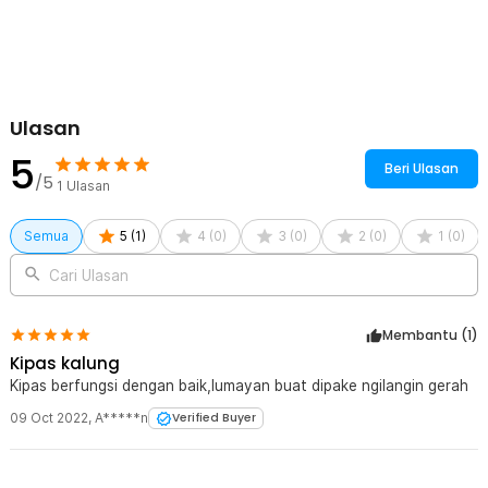
Ulasan
5
Beri Ulasan
/5
1
Ulasan
Semua
5
(
1
)
4
(
0
)
3
(
0
)
2
(
0
)
1
(
0
)
Cari Ulasan
Membantu (
1
)
Kipas kalung
Kipas berfungsi dengan baik,lumayan buat dipake ngilangin gerah
09 Oct 2022
,
A*****n
Verified Buyer