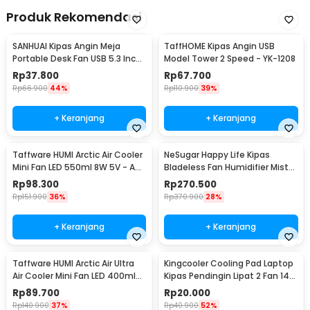
Produk Rekomendasi
SANHUAI Kipas Angin Meja
TaffHOME Kipas Angin USB
Portable Desk Fan USB 5.3 Inch
Model Tower 2 Speed - YK-1208
2.5W - A18
Rp
37.800
Rp
67.700
Rp
66.900
44%
Rp
110.900
39%
+ Keranjang
+ Keranjang
Taffware HUMI Arctic Air Cooler
NeSugar Happy Life Kipas
Mini Fan LED 550ml 8W 5V - AA-
Bladeless Fan Humidifier Mist
MC4
LED - R011
Rp
98.300
Rp
270.500
Rp
151.900
36%
Rp
370.900
28%
+ Keranjang
+ Keranjang
Taffware HUMI Arctic Air Ultra
Kingcooler Cooling Pad Laptop
Air Cooler Mini Fan LED 400ml
Kipas Pendingin Lipat 2 Fan 14
8W 5V - K-F009
Inch - 818
Rp
89.700
Rp
20.000
Rp
140.900
37%
Rp
40.900
52%