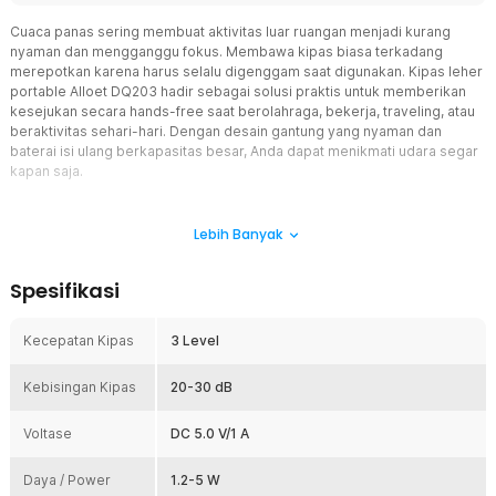
Cuaca panas sering membuat aktivitas luar ruangan menjadi kurang
nyaman dan mengganggu fokus. Membawa kipas biasa terkadang
merepotkan karena harus selalu digenggam saat digunakan. Kipas leher
portable Alloet DQ203 hadir sebagai solusi praktis untuk memberikan
kesejukan secara hands-free saat berolahraga, bekerja, traveling, atau
beraktivitas sehari-hari. Dengan desain gantung yang nyaman dan
baterai isi ulang berkapasitas besar, Anda dapat menikmati udara segar
kapan saja.
Fitur
Lebih Banyak
Desain Gantung Leher yang Praktis
Kipas leher ini dirancang agar dapat digunakan tanpa perlu
Spesifikasi
dipegang sehingga tangan tetap bebas beraktivitas. Dilengkapi
lanyard adjustable yang nyaman digunakan untuk berbagai ukuran
leher. Desain portabel membuatnya mudah dibawa saat bepergian,
Kecepatan Kipas
3 Level
olahraga, maupun aktivitas outdoor lainnya. Bobotnya yang ringan
juga membantu mengurangi rasa lelah saat digunakan dalam waktu
Kebisingan Kipas
20-30 dB
lama.
3 Level Kecepatan Angin
Voltase
DC 5.0 V/1 A
Kipas portable ini memiliki tiga pilihan kecepatan angin yang dapat
disesuaikan dengan kebutuhan. Mode rendah cocok untuk
Daya / Power
1.2-5 W
penggunaan santai dan hemat baterai, sedangkan mode sedang