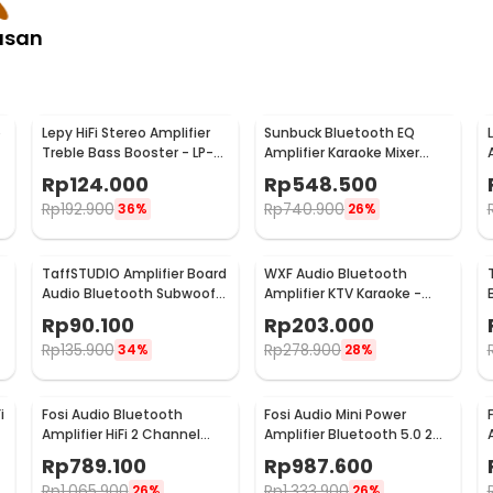
asan
o
Lepy HiFi Stereo Amplifier
Sunbuck Bluetooth EQ
Treble Bass Booster - LP-
Amplifier Karaoke Mixer
838
Audio FM - AV-MP326BT
Rp
124.000
Rp
548.500
Rp
192.900
Rp
740.900
36%
26%
TaffSTUDIO Amplifier Board
WXF Audio Bluetooth
-
Audio Bluetooth Subwoofer
Amplifier KTV Karaoke -
DIY 35W - D30K
AK300
Rp
90.100
Rp
203.000
Rp
135.900
Rp
278.900
34%
28%
i
Fosi Audio Bluetooth
Fosi Audio Mini Power
Amplifier HiFi 2 Channel
Amplifier Bluetooth 5.0 2
50Wx2 TPA3116D2 - BT10A
Channel TPA3116D2 - BT20A
Rp
789.100
Rp
987.600
Rp
1.065.900
Rp
1.333.900
26%
26%