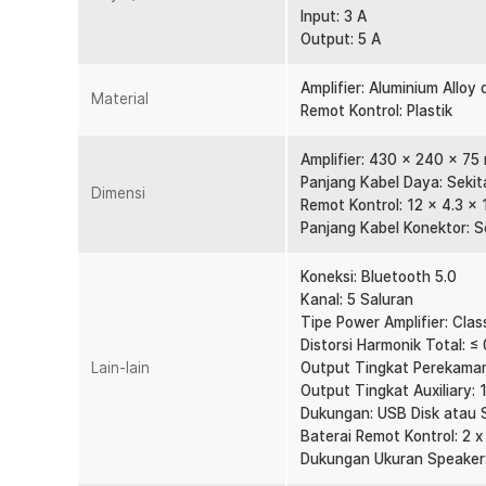
Rincian yang Anda dapatkan untuk pembelian produk ini
Input: 3 A
Output: 5 A
1 x Sunbuck Audio Amplifier Bluetooth 5.0 Subwo
1 x Remot Kontrol
1 x Kabel Konektor
Amplifier: Aluminium Alloy
Material
1 x Kabel Daya
Remot Kontrol: Plastik
1 x Panduan Penggunaan
Amplifier: 430 x 240 x 75
Panjang Kabel Daya: Sekit
Dimensi
Remot Kontrol: 12 x 4.3 x 
Panjang Kabel Konektor: S
Koneksi: Bluetooth 5.0
Kanal: 5 Saluran
Tipe Power Amplifier: Cla
Distorsi Harmonik Total: ≤
Lain-lain
Output Tingkat Perekaman
Output Tingkat Auxiliary: 
Dukungan: USB Disk atau
Baterai Remot Kontrol: 2 
Dukungan Ukuran Speaker: