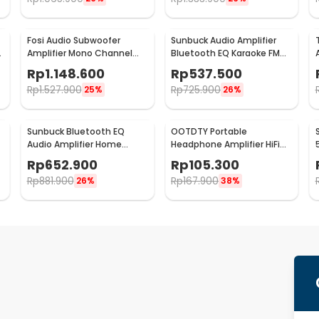
Fosi Audio Subwoofer
Sunbuck Audio Amplifier
Amplifier Mono Channel
Bluetooth EQ Karaoke FM
200W TPA3255D2 - M03
Radio 2000W - AS-336BU
Rp
1.148.600
Rp
537.500
Rp
1.527.900
Rp
725.900
25%
26%
Sunbuck Bluetooth EQ
OOTDTY Portable
Audio Amplifier Home
Headphone Amplifier HiFi
Theater FM 2000W - TAV-
16-300 Ohm - D3CS
Rp
652.900
Rp
105.300
6188BT
Rp
881.900
Rp
167.900
26%
38%