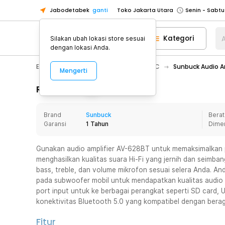
Jabodetabek
ganti
Toko Jakarta Utara
Toko Tangerang
Kategori
A
Silakan ubah lokasi store sesuai
Toko Cikupa
dengan lokasi Anda.
Pick n Go Jakarta Barat
Senin - J
Electronic
Audio
Amplifier & DAC
Sunbuck Audio A
Mengerti
Pick n Go Bekasi
Senin - Jumat (08
Pick n Go Depok
Senin - Jumat (08
Rincian Produk
Toko Jakarta Pusat
Senin - Sabtu
Brand
Sunbuck
Berat
Toko Jakarta Barat
Senin - Sabtu
Garansi
1 Tahun
Dime
Toko Jakarta Utara
Toko Tangerang
Gunakan audio amplifier AV-628BT untuk memaksimalkan p
menghasilkan kualitas suara Hi-Fi yang jernih dan seimb
Toko Cikupa
bass, treble, dan volume mikrofon sesuai selera Anda. An
Pick n Go Jakarta Barat
Senin - J
pada subwoofer mobil untuk mendapatkan kualitas audio 
port input untuk ke berbagai perangkat seperti SD card, 
Pick n Go Bekasi
Senin - Jumat (08
konektivitas Bluetooth 5.0 yang kompatibel dengan ber
Pick n Go Depok
Senin - Jumat (08
Fitur