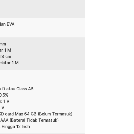
:
ofer FM 5 Ch Remote 2000W - AV-628BT
 dan EVA
 mm
ar 1 M
1.8 cm
ekitar 1 M
ss D atau Class AB
 0.5%
: 1 V
1 V
 SD card Max 64 GB (Belum Termasuk)
x AAA (Baterai Tidak Termasuk)
 Hingga 12 Inch