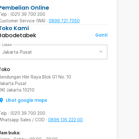
Pembelian Online
Telp : (021) 39 700 200
Customer Service (WA) :
0899 721 7050
Toko Kami
Jabodetabek
Ganti
Lokasi
Jakarta Pusat
Toko
Bendungan Hilir Raya Blok G1 No. 10
Jakarta Pusat
DKI Jakarta
10210
Lihat google maps
Telp
:
(021) 39 700 200
Whatsapp Sales / COD
:
0896 135 222 00
Jam buka: