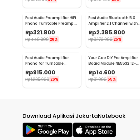
Fosi Audio Preamplifier HiFi
Fosi Audio Bluetooth 5.0
Phono Turntable Preamp -
Amplifier 2.1 Channel with
BOX X1
Remote - DA2120C
Rp
321.800
Rp
2.385.800
Rp
440.900
Rp
3.173.900
28%
25%
Fosi Audio Preamplifier
Your Cee DIY Pre Amplifier
Phono for Turntable
Board Module NE5532 12-
Phonograph with Tube -
30V - XH-A902
Rp
915.000
Rp
14.600
Box X2
Rp
1.235.900
Rp
31.900
26%
55%
Download Aplikasi JakartaNotebook