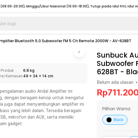
lat Kopi
umat (07:00 - 20:00), Sabtu - Minggu (08:00 - 20:00), Tutup pada Idul Fitri
Sele
mplifier Bluetooth 5.0 Subwoofer FM 5 Ch Remote 2000W - AV-628BT
:00 - 20:00), Sabtu - Minggu/ Libur Nasional (08:00 - 17:00)
Selengkapnya
:00 - 20:00), Sabtu - Minggu/ Libur Nasional (08:00 - 17:00)
Sunbuck Aud
Selengkapnya
Subwoofer 
 (09:00-20:00), Minggu/Libur Nasional (12:00-20:00), Tutup pada Idul Fitri
Sele
628BT
-
Bla
 Produk
6.8 kg
 (09:00-20:00), Minggu/Libur Nasional (12:00-20:00), Tutup pada Idul Fitri
Sele
nsi Kemasan
49
x
34
x
14
cm
Belum ada ulasan
•
Rp
711.20
engalaman audio Anda! Amplifier ini
ang, dengan beragam kenop untuk mengatur
da juga dapat menyambungkan amplifier ini
umat (07:00 - 20:00), Sabtu - Minggu (08:00 - 20:00), Tutup pada Idul Fitri
Sele
Pilihan Warna:
bass yang lebih dalam. Tersedia beragam
USB, mikrofon dan AUX, serta memiliki
:00 - 20:00), Sabtu - Minggu/ Libur Nasional (08:00 - 17:00)
Selengkapnya
Black
agam gadget.
:00 - 20:00), Sabtu - Minggu/ Libur Nasional (08:00 - 17:00)
Selengkapnya