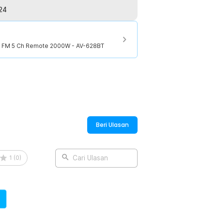
24
er FM 5 Ch Remote 2000W - AV-628BT
Beri Ulasan
1
(
0
)
Cari Ulasan