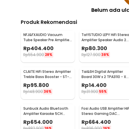
Belum ada ul
Produk Rekomendasi
NFJ&FXAUDIO Vacuum
TaffSTUDIO LEPY HiFi Stere
Tube Speaker Pre Amplifier
Amplifier Speaker Audio 2
HiFi Audio 12V Low Noise -
Channel 20W - HY-2001
Rp
404.400
Rp
80.300
TUBE-03
Rp
554.900
Rp
127.900
28%
38%
CLAITE HiFi Stereo Amplifier
Tai&SH Digital Amplifier
Treble Bass Booster - ST-
Board 30W x 2 TPA3110 - XH
838
A232
Rp
95.800
Rp
14.400
Rp
148.900
Rp
31.900
36%
55%
Sunbuck Audio Bluetooth
Fosi Audio USB Amplifier HiF
Amplifier Karaoke 5CH
Stereo Gaming DAC
600W - AV-608BT
Headphone - DAC-Q4
Rp
654.000
Rp
664.400
Rp
882.900
Rp
896.900
26%
26%