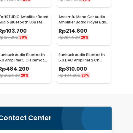
TaffSTUDIO Amplifier Board
Ancomfu Mono Car Audio
Audio Bluetooth USB FM
Amplifier Board Player Bass
Subwoofer DIY 400W -
Subwoofer 12V 600W - FK-
Rp
103.700
Rp
214.800
D10OK
206
Rp
165.900
Rp
294.900
38%
28%
Sunbuck Audio Bluetooth
Sunbuck Audio Bluetooth
5.0 Amplifier 5 CH Remote
5.0 DAC Amplifier 2 Ch
2000W - AV-298BT
Remote 2000W - AV-
Rp
484.200
Rp
310.000
660BT
Rp
663.900
Rp
424.900
28%
28%
Contact Center