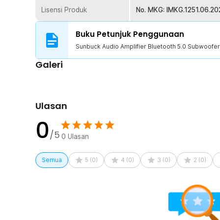
Lisensi Produk
No. MKG: IMKG.1251.06.20
Buku Petunjuk Penggunaan
Sunbuck Audio Amplifier Bluetooth 5.0 Subwoof
Galeri
Ulasan
0
/5
0
Ulasan
Semua
5
(
0
)
4
(
0
)
3
(
0
)
2
(
0
)