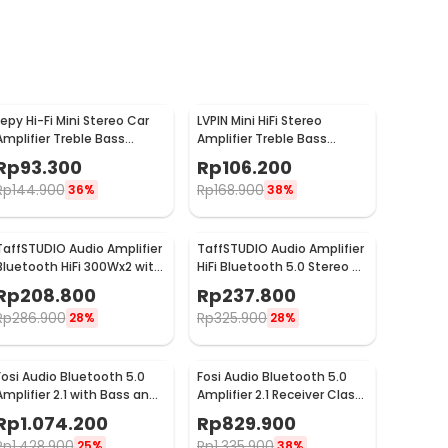
Lepy Hi-Fi Mini Stereo Car
LVPIN Mini HiFi Stereo
Amplifier Treble Bass
Amplifier Treble Bass
Booster - AK-170
Booster 12V - ST-838
Rp
93.300
Rp
106.200
Rp
144.900
Rp
168.900
36%
38%
TaffSTUDIO Audio Amplifier
TaffSTUDIO Audio Amplifier
Bluetooth HiFi 300Wx2 with
HiFi Bluetooth 5.0 Stereo 2
Remote Control - BT-198E
Channel 800W - BT-309A
Rp
208.800
Rp
237.800
Rp
286.900
Rp
325.900
28%
28%
Fosi Audio Bluetooth 5.0
Fosi Audio Bluetooth 5.0
Amplifier 2.1 with Bass and
Amplifier 2.1 Receiver Class
Treble Control - BT30D
D 2x160W - BL20C
Rp
1.074.200
Rp
829.900
Rp
1.428.900
Rp
1.335.900
25%
38%