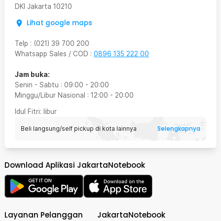
DKI Jakarta
10210
Lihat google maps
Telp
:
(021) 39 700 200
Whatsapp Sales / COD
:
0896 135 222 00
Jam buka:
Senin - Sabtu
:
09:00
-
20:00
Minggu/Libur Nasional
:
12:00
-
20:00
Idul Fitri
: libur
Selengkapnya
Beli langsung/self pickup di kota lainnya
Download Aplikasi JakartaNotebook
Layanan Pelanggan
JakartaNotebook