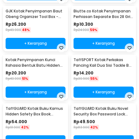
GJK Kotak Penyimpanan Baut
Biutte.co Kotak Penyimpanan
Obeng Organizer Tool Box -
Perhiasan Separate Box 28 Grid
Z20
- SN-14
Rp
26.200
Rp
10.300
Rp
49.900
48%
Rp
24.900
59%
+ Keranjang
+ Keranjang
Kotak Penyimpanan Kunci
TaffSPORT Kotak Perkakas
Rahasia Bentuk Batu Hidden
Pancing Kail Dua Sisi Tackle Box
Key Box - B0521
14 Grid - LX01
Rp
20.200
Rp
14.200
Rp
40.900
51%
Rp
30.900
55%
+ Keranjang
+ Keranjang
TaffGUARD Kotak Buku Kamus
TaffGUARD Kotak Buku Novel
Hidden Safety Box Book
Security Box Password Lock
Password Lock Size S - KB-10P
Size S - KB-20P
Rp
54.000
Rp
49.500
Rp
91.900
42%
Rp
83.900
42%