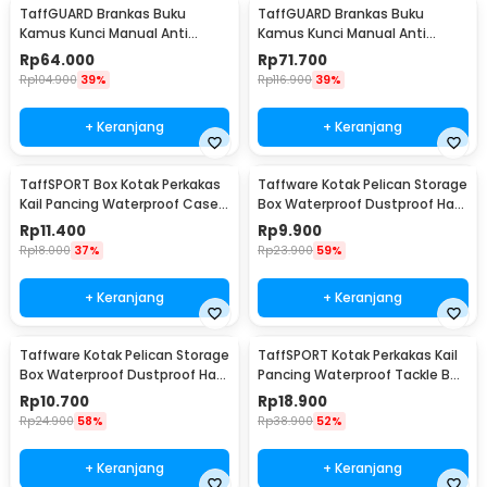
TaffGUARD Brankas Buku
TaffGUARD Brankas Buku
Kamus Kunci Manual Anti
Kamus Kunci Manual Anti
Maling Hidden Safe Box Sedang
Maling Hidden Safe Box Besar -
Rp
64.000
Rp
71.700
- KB-10L
KB-10L
Rp
104.900
39%
Rp
116.900
39%
+ Keranjang
+ Keranjang
TaffSPORT Box Kotak Perkakas
Taffware Kotak Pelican Storage
Kail Pancing Waterproof Case -
Box Waterproof Dustproof Hard
Q041
Case ABS S - G10/J020
Rp
11.400
Rp
9.900
Rp
18.000
37%
Rp
23.900
59%
+ Keranjang
+ Keranjang
Taffware Kotak Pelican Storage
TaffSPORT Kotak Perkakas Kail
Box Waterproof Dustproof Hard
Pancing Waterproof Tackle Box
Case ABS L - G10/J020
12 Grid - MCC01
Rp
10.700
Rp
18.900
Rp
24.900
58%
Rp
38.900
52%
+ Keranjang
+ Keranjang