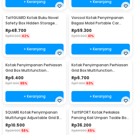
+ Keranjang
+ Keranjang
TaffGUARD Kotak Buku Novel
Vorcool Kotak Penyimpanan
Safety Box Hidden Storage
Bagasi Mobil Portable Car
Password Lock - KB-30P
Storage Box 25 L - VL25
Rp
48.700
Rp
59.300
Rp
83.900
42%
Rp
99.900
41%
+ Keranjang
+ Keranjang
Kotak Penyimpanan Perhiasan
Kotak Penyimpanan Perhiasan
Grid Box Multifunction
Grid Box Multifunction
Organizer 24 Slot - J13/J24
Organizer 13 Slot - J13/J24
Rp
6.400
Rp
6.700
Rp
17.900
65%
Rp
17.900
63%
+ Keranjang
+ Keranjang
SQUARE Kotak Penyimpanan
TaffSPORT Kotak Perkakas
Multifungsi Adjustable Grid Box
Pancing Kail Umpan Tackle Box
24 Slot - J24D
14 Grid - LYH-1017
Rp
10.500
Rp
36.200
Rp
24.900
58%
Rp
64.900
45%