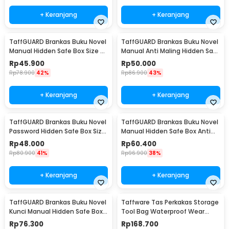
+ Keranjang
+ Keranjang
TaffGUARD Brankas Buku Novel
TaffGUARD Brankas Buku Novel
Manual Hidden Safe Box Size S
Manual Anti Maling Hidden Safe
- KB-20L
Box Size S - KB-20L
Rp
45.900
Rp
50.000
Rp
78.900
42%
Rp
86.900
43%
+ Keranjang
+ Keranjang
TaffGUARD Brankas Buku Novel
TaffGUARD Brankas Buku Novel
Password Hidden Safe Box Size
Manual Hidden Safe Box Anti
S - KB-20P
Maling Size M - KB-20L
Rp
48.000
Rp
60.400
Rp
80.900
41%
Rp
96.900
38%
+ Keranjang
+ Keranjang
TaffGUARD Brankas Buku Novel
Taffware Tas Perkakas Storage
Kunci Manual Hidden Safe Box
Tool Bag Waterproof Wear
Size L Love - KB-20L
Resistant 23 Inch - A02584
Rp
76.300
Rp
168.700