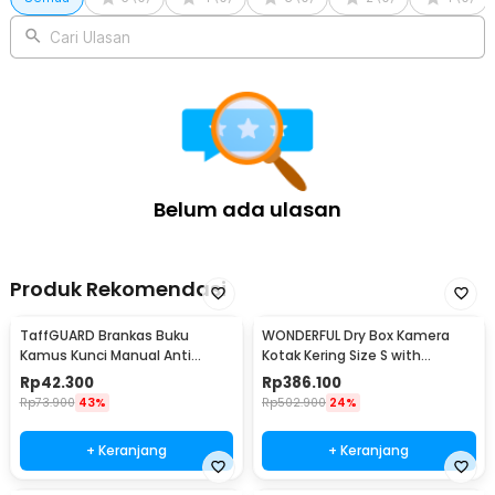
Kelengkapan Produk
Rincian yang Anda dapatkan untuk pembelian produk ini:
Cari Ulasan
1 x TaffGUARD Kotak Perkakas Penyimpanan Barang Toolbox
Hard Case Waterproof - TH57
Belum ada ulasan
Produk Rekomendasi
TaffGUARD Brankas Buku
WONDERFUL Dry Box Kamera
Kamus Kunci Manual Anti
Kotak Kering Size S with
Maling Hidden Safe Box Kecil -
Dehumidifier - DB-2820
Rp
42.300
Rp
386.100
KB-10L
Rp
73.900
43%
Rp
502.900
24%
+ Keranjang
+ Keranjang