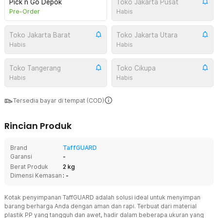
Pick n Go Depok
Toko Jakarta Pusat
Pre-Order
Habis
Toko Jakarta Barat
Toko Jakarta Utara
Habis
Habis
Toko Tangerang
Toko Cikupa
Habis
Habis
Tersedia bayar di tempat (COD)
Rincian Produk
Brand
TaffGUARD
Garansi
-
Berat Produk
2 kg
Dimensi Kemasan
: -
Kotak penyimpanan TaffGUARD adalah solusi ideal untuk menyimpan
barang berharga Anda dengan aman dan rapi. Terbuat dari material
plastik PP yang tangguh dan awet, hadir dalam beberapa ukuran yang