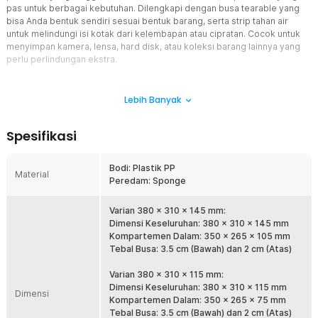
pas untuk berbagai kebutuhan. Dilengkapi dengan busa tearable yang
bisa Anda bentuk sendiri sesuai bentuk barang, serta strip tahan air
untuk melindungi isi kotak dari kelembapan atau cipratan. Cocok untuk
menyimpan kamera, lensa, hard disk, atau koleksi barang lainnya yang
perlu perlindungan ekstra.
Fitur
Lebih Banyak
Material yang Tangguh dan Awet
Kotak ini dibuat dari plastik jenis PP, material yang dikenal kuat,
Spesifikasi
tahan benturan dan tahan lama. Dengan konstruksi yang solid, Anda
bisa menyimpan barang-barang penting tanpa khawatir kotak
mudah retak atau rusak. Ini menjadikannya pilihan yang andal untuk
Bodi: Plastik PP
Material
penggunaan jangka panjang.
Peredam: Sponge
Variasi Ukuran Sesuai Kebutuhan
TaffGuard menyediakan beberapa ukuran yang berbeda untuk Anda
Varian 380 x 310 x 145 mm:
pilih sesuai kebutuhan penyimpanan. Mulai ukuran 280 x 310 x 145
Dimensi Keseluruhan: 380 x 310 x 145 mm
mm, 380 x 310 x 115 mm, dan 268 x 250 x 85 mm. Dengan pilihan
Kompartemen Dalam: 350 x 265 x 105 mm
ukuran ini, Anda bisa menyesuaikan dengan jenis dan jumlah barang
Tebal Busa: 3.5 cm (Bawah) dan 2 cm (Atas)
yang akan disimpan.
Varian 380 x 310 x 115 mm:
Tearable Sponge
Dimensi Keseluruhan: 380 x 310 x 115 mm
Dimensi
Di dalam kotak ini terdapat tearable sponge yang bisa Anda potong
Kompartemen Dalam: 350 x 265 x 75 mm
atau bentuk sesuai bentuk barang yang akan disimpan. Fungsi busa
Tebal Busa: 3.5 cm (Bawah) dan 2 cm (Atas)