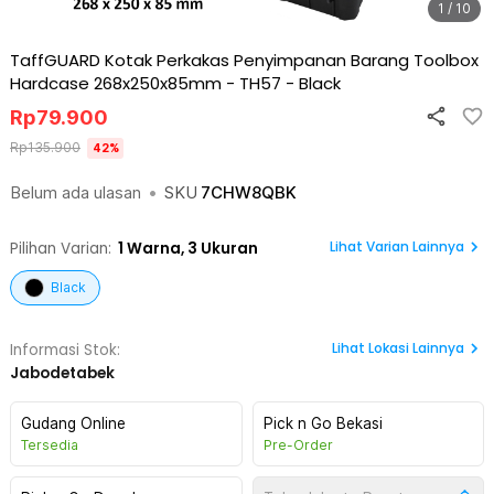
1 / 10
TaffGUARD Kotak Perkakas Penyimpanan Barang Toolbox
Hardcase 268x250x85mm - TH57
-
Black
Rp
79.900
Rp
135.900
42
%
Belum ada ulasan
•
SKU
7CHW8QBK
Lihat Varian Lainnya
Pilihan Varian:
1
Warna,
3 Ukuran
Black
Lihat
Lokasi Lainnya
Informasi Stok:
Jabodetabek
Gudang Online
Pick n Go Bekasi
Tersedia
Pre-Order