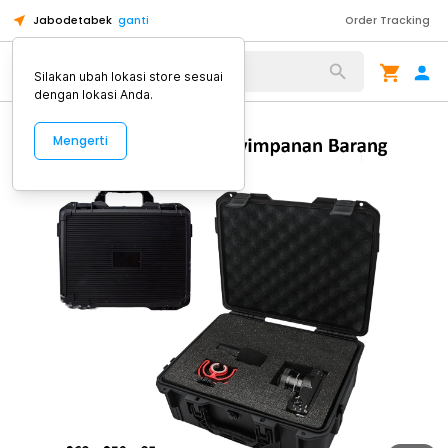
Jabodetabek
ganti
Order Tracking
Alat Kopi
Silakan ubah lokasi store sesuai
dengan lokasi Anda.
Mengerti