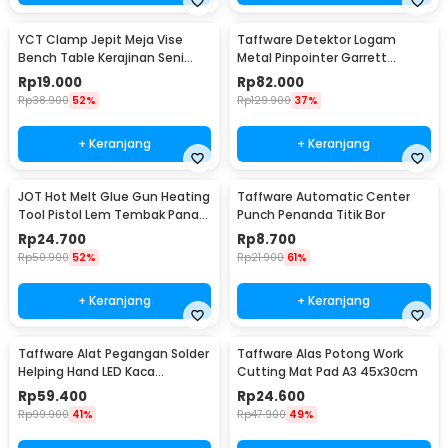
YCT Clamp Jepit Meja Vise
Taffware Detektor Logam
Bench Table Kerajinan Seni
Metal Pinpointer Garrett
Perhiasan 25mm - QST
Waterproof - 1166000
Rp
19.000
Rp
82.000
Rp
38.900
52%
Rp
129.900
37%
+ Keranjang
+ Keranjang
JOT Hot Melt Glue Gun Heating
Taffware Automatic Center
Tool Pistol Lem Tembak Panas
Punch Penanda Titik Bor
20W - QT-302
Rp
24.700
Rp
8.700
Rp
50.900
52%
Rp
21.900
61%
+ Keranjang
+ Keranjang
Taffware Alat Pegangan Solder
Taffware Alas Potong Work
Helping Hand LED Kaca
Cutting Mat Pad A3 45x30cm
Pembesar 3.5X - TE-801
Rp
59.400
Rp
24.600
Rp
99.900
41%
Rp
47.900
49%