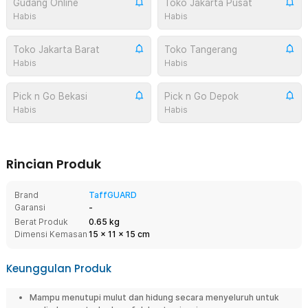
Gudang Online
Toko Jakarta Pusat
Habis
Habis
Toko Jakarta Barat
Toko Tangerang
Habis
Habis
Pick n Go Bekasi
Pick n Go Depok
Habis
Habis
Rincian Produk
Brand
TaffGUARD
Garansi
-
Berat Produk
0.65 kg
Dimensi Kemasan
15
x
11
x
15
cm
Keunggulan Produk
Mampu menutupi mulut dan hidung secara menyeluruh untuk