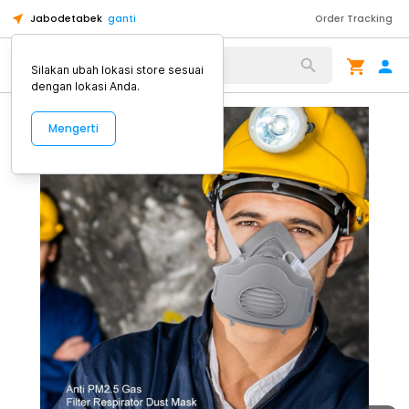
Jabodetabek
ganti
Order Tracking
Alat Kopi
Silakan ubah lokasi store sesuai
dengan lokasi Anda.
Mengerti