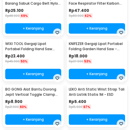
Barang Sabuk Cargo Belt Nylon
Face Respirator Filter Karbon
5M - XR2
Aktif KN95 - 6200
Rp
25.100
Rp
47.400
Rp
48.900
49%
Rp
80.900
42%
+ Keranjang
+ Keranjang
WIXI TOOL Gergaji Lipat
KNIFEZER Gergaji Lipat Portabel
Portabel Folding Hand Saw
Folding Garden Hand Saw -
39cm - JSZ-002
LA145
Rp
23.400
Rp
18.000
Rp
45.900
50%
Rp
37.900
53%
+ Keranjang
+ Keranjang
BO GONG Alat Bantu Dorong
LEKO Anti Static Wrist Strap Tali
Jepit Vertical Toggle Clamp
Anti Listrik Statis 1M - ESD
Hold Down Handle - GH-13009
Rp
8.900
Rp
5.400
Rp
21.900
60%
Rp
15.900
67%
+ Keranjang
+ Keranjang