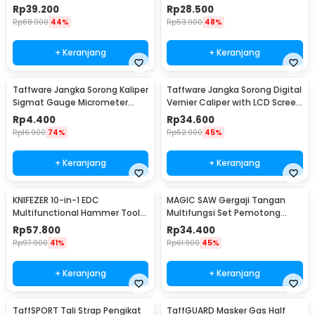
5500
Tactical Survival 40cm - 101
Rp
39.200
Rp
28.500
Rp
68.900
44%
Rp
53.900
48%
+ Keranjang
+ Keranjang
Taffware Jangka Sorong Kaliper
Taffware Jangka Sorong Digital
Sigmat Gauge Micrometer
Vernier Caliper with LCD Screen
150mm - QST-600
150mm - JIGO-150
Rp
4.400
Rp
34.600
Rp
16.900
74%
Rp
62.900
45%
+ Keranjang
+ Keranjang
KNIFEZER 10-in-1 EDC
MAGIC SAW Gergaji Tangan
Multifunctional Hammer Tool
Multifungsi Set Pemotong
for Camping Survival - WL-
Kayu Besi
Rp
57.800
Rp
34.400
9003
Rp
97.900
41%
Rp
61.900
45%
+ Keranjang
+ Keranjang
TaffSPORT Tali Strap Pengikat
TaffGUARD Masker Gas Half