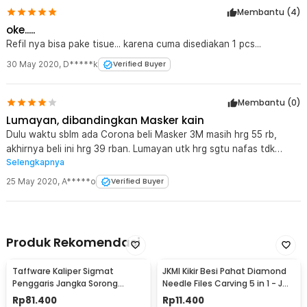
1 x TaffGUARD Masker Polusi Anti Debu Dust Respirator Gas
Membantu (
4
)
PM2.5 KN95 - 3600
oke.....
Refil nya bisa pake tisue... karena cuma disediakan 1 pcs...
30 May 2020
,
D*****k
Verified Buyer
Membantu (
0
)
Lumayan, dibandingkan Masker kain
Dulu waktu sblm ada Corona beli Masker 3M masih hrg 55 rb,
akhirnya beli ini hrg 39 rban. Lumayan utk hrg sgtu nafas tdk
Selengkapnya
sesak klau buat antisipasi Corona cuma tdk cocok utk lingkungan
industri Chemicals. Semoga hrg nya stabil klau bisa turun lagi ;)
25 May 2020
,
A*****o
Verified Buyer
Normal spt dulu hrg di bawah 30 rban.
Produk Rekomendasi
Taffware Kaliper Sigmat
JKMI Kikir Besi Pahat Diamond
Penggaris Jangka Sorong
Needle Files Carving 5 in 1 - JM-
Digital LCD 150mm - SH20
FL1-1
Rp
81.400
Rp
11.400