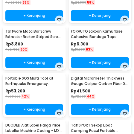
Rp
129.900
38%
Rp
26.900
58%
+ Keranjang
+ Keranjang
Taffware Mata Bor Screw
FORAUTO Lakban Kamuflase
Extractor Broken Striped Screw
Cohesive Bandage Tape
Remover 4 PCS - S2
Hunting 4.5M 50mm - H10
Rp
8.800
Rp
6.300
Rp
21.900
60%
Rp
16.900
63%
+ Keranjang
+ Keranjang
Portable SOS Multi Tool Kit
Digital Micrometer Thickness
Earthquake Emergency
Gauge Caliper Carbon Fiber 0-
Outdoor Survival - JT21
12.7mm - TDT25
Rp
53.200
Rp
41.500
Rp
90.900
42%
Rp
72.900
44%
+ Keranjang
+ Keranjang
DUODELI Alat Label Harga Price
TaffSPORT Sekop Lipat
Labeller Machine Coding - MX-
Camping Pacul Portable