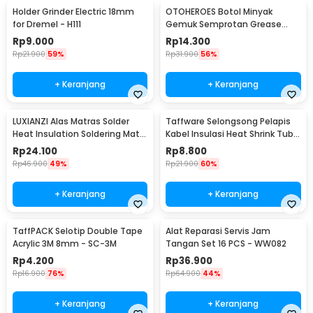
Holder Grinder Electric 18mm
OTOHEROES Botol Minyak
for Dremel - H111
Gemuk Semprotan Grease
Gun 250ml - Q001
Rp
9.000
Rp
14.300
Rp
21.900
59%
Rp
31.900
56%
+ Keranjang
+ Keranjang
LUXIANZI Alas Matras Solder
Taffware Selongsong Pelapis
Heat Insulation Soldering Mat
Kabel Insulasi Heat Shrink Tube
340x230mm - S-120B
127 PCS - RSG-AHZ
Rp
24.100
Rp
8.800
Rp
46.900
49%
Rp
21.900
60%
+ Keranjang
+ Keranjang
TaffPACK Selotip Double Tape
Alat Reparasi Servis Jam
Acrylic 3M 8mm - SC-3M
Tangan Set 16 PCS - WW082
Rp
4.200
Rp
36.900
Rp
16.900
76%
Rp
64.900
44%
+ Keranjang
+ Keranjang