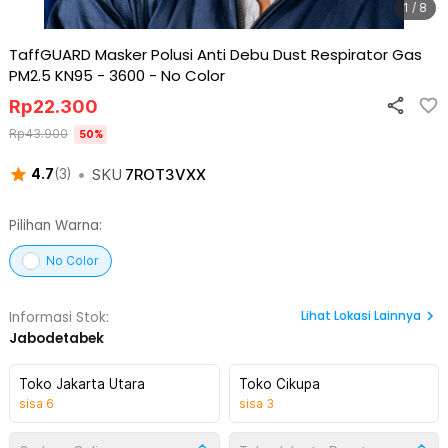
1 / 8
TaffGUARD Masker Polusi Anti Debu Dust Respirator Gas
PM2.5 KN95 - 3600
-
No Color
Rp
22.300
Rp
43.900
50
%
•
SKU
7ROT3VXX
4.7
(
3
)
Pilihan Warna:
No Color
Lihat
Lokasi Lainnya
Informasi Stok:
Jabodetabek
Toko Jakarta Utara
Toko Cikupa
sisa
6
sisa
3