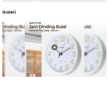
bulan. Anda pun tak perlu sering mengganti baterai selama
penggunaan jam.
Galeri
Cetak Logo Custom
Buka peluang usaha dengan menjual produk berlogo sendiri! Kami
menyediakan layanan cetak logo custom untuk produk jam dinding
ini. Hubungi sales kami sekarang untuk konsultasi dan penawaran harga
terbaik.
Ketentuan Layanan
MOQ (Minimal Order Quantity) – 2000 PCS.
File logo harus dikirim dalam format PDF, Vector, PNG atau JPEG
resolusi tinggi.
Revisi desain hanya berlaku sebelum proses produksi dimulai.