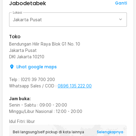
Jabodetabek
Ganti
Lokasi
Jakarta Pusat
Toko
Bendungan Hilir Raya Blok G1 No. 10
Jakarta Pusat
DKI Jakarta
10210
Lihat google maps
Telp
:
(021) 39 700 200
Whatsapp Sales / COD
:
0896 135 222 00
Jam buka:
Senin - Sabtu
:
09:00
-
20:00
Minggu/Libur Nasional
:
12:00
-
20:00
Idul Fitri
: libur
Selengkapnya
Beli langsung/self pickup di kota lainnya