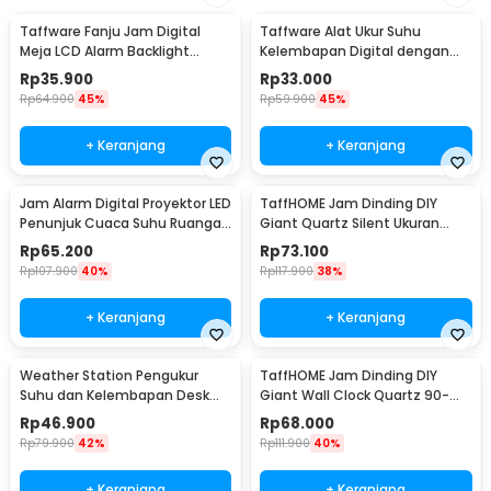
Taffware Fanju Jam Digital
Taffware Alat Ukur Suhu
Meja LCD Alarm Backlight
Kelembapan Digital dengan
Sensor Suhu - JP9901
Jam Alarm Kalender - HTC-2
Rp
35.900
Rp
33.000
Rp
64.900
45%
Rp
59.900
45%
+ Keranjang
+ Keranjang
Jam Alarm Digital Proyektor LED
TaffHOME Jam Dinding DIY
Penunjuk Cuaca Suhu Ruangan
Giant Quartz Silent Ukuran
- 8190
Besar 90-100cm - DIY-101
Rp
65.200
Rp
73.100
Rp
107.900
40%
Rp
117.900
38%
+ Keranjang
+ Keranjang
Weather Station Pengukur
TaffHOME Jam Dinding DIY
Suhu dan Kelembapan Desk
Giant Wall Clock Quartz 90-
Jam Alarm - 3210
100cm - DIY-105
Rp
46.900
Rp
68.000
Rp
79.900
42%
Rp
111.900
40%
+ Keranjang
+ Keranjang