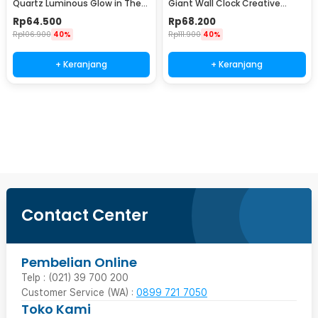
Quartz Luminous Glow in The
Giant Wall Clock Creative
Dark 30cm MDB3
Design - S031
Rp
64.500
Rp
68.200
Rp
106.900
40%
Rp
111.900
40%
+ Keranjang
+ Keranjang
Beli Sekarang
Contact Center
Pembelian Online
Telp : (021) 39 700 200
Customer Service (WA) :
0899 721 7050
Toko Kami