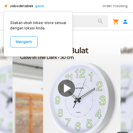
Jabodetabek
ganti
Order Tracking
Alat Kopi
Silakan ubah lokasi store sesuai
dengan lokasi Anda.
Mengerti