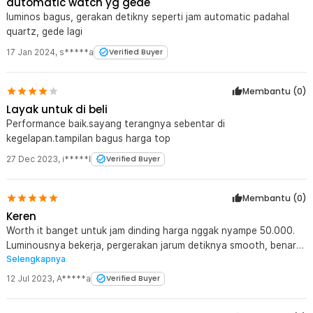
automatic watch yg gede
luminos bagus, gerakan detikny seperti jam automatic padahal
quartz, gede lagi
17 Jan 2024
,
s*****a
Verified Buyer
Membantu (
0
)
Layak untuk di beli
Performance baik.sayang terangnya sebentar di
kegelapan.tampilan bagus harga top
27 Dec 2023
,
i*****l
Verified Buyer
Membantu (
0
)
Keren
Worth it banget untuk jam dinding harga nggak nyampe 50.000.
Luminousnya bekerja, pergerakan jarum detiknya smooth, benar-
Selengkapnya
benar halus. Minusnya, suara mesinnya agak sedikit berisik.
12 Jul 2023
,
A*****a
Verified Buyer