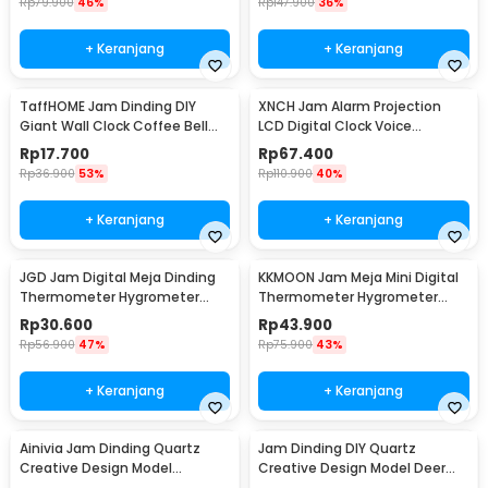
Rp
79.900
46%
Rp
147.900
36%
+ Keranjang
+ Keranjang
TaffHOME Jam Dinding DIY
XNCH Jam Alarm Projection
Giant Wall Clock Coffee Bell
LCD Digital Clock Voice
40-70cm - DIY-12
Thermometer - FJ3532
Rp
17.700
Rp
67.400
Rp
36.900
53%
Rp
110.900
40%
+ Keranjang
+ Keranjang
JGD Jam Digital Meja Dinding
KKMOON Jam Meja Mini Digital
Thermometer Hygrometer
Thermometer Hygrometer
Sensor - ZL20
Weather Station - CX220
Rp
30.600
Rp
43.900
Rp
56.900
47%
Rp
75.900
43%
+ Keranjang
+ Keranjang
Ainivia Jam Dinding Quartz
Jam Dinding DIY Quartz
Creative Design Model
Creative Design Model Deer
Luminous 30cm - MM61WC
Head 80cm - Q8073