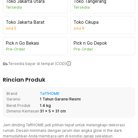
Toko Jakarta Utara
Toko Tangerang
Tersedia
Tersedia
Toko Jakarta Barat
Toko Cikupa
sisa
5
sisa
9
Pick n Go Bekasi
Pick n Go Depok
Pre-Order
Pre-Order
Tersedia bayar di tempat (COD)
Rincian Produk
Brand
TaffHOME
Garansi
1 Tahun Garansi Resmi
Berat Produk
1.4 kg
Dimensi Kemasan
31
x
5
x
31
cm
Jam dinding TaffHOME jadi pilihan tepat untuk melengkapi dekorasi
rumah. Desain minimalis dengan jarum dan angka glow in the dark
memudahkan Anda membaca jam di kondisi gelap sekalipun.