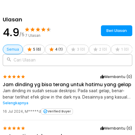
Ulasan
4.9
Beri Ulasan
/5
7
Ulasan
Semua
5
(
6
)
4
(
1
)
3
(
0
)
2
(
0
)
1
(
0
)
Cari Ulasan
Membantu (
0
)
Jam dinding yg bisa terang untuk hatimu yang gelap
Kelengkapan Produk
Jam dinding ini sudah sesuai deskripsi. Pada saat gelap, benar-
benar terlihat efek glow in the dark nya. Desainnya yang kasual
Rincian yang Anda dapatkan untuk pembelian produk ini:
Selengkapnya
dan terdiri dari warna hitam, putih, serta warna hijau di angka
1 x TaffHOME Jam Dinding Bulat Quartz Luminous Glow in The
penunjuk waktunya terlihat cocok untuk segala ruangan.
Dark 30cm
16 Jul 2024
,
M*****d
Verified Buyer
Membantu (
0
)