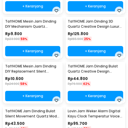
+ Keranjang
+ Keranjang
TaffHOME Mesin Jam Dinding
TaffHOME Jam Dinding 3D
DIY Mechanism Quartz
Quartz Creative Design Luxury
Replacement Sparepart -
Diamond 33cm - T6807
Rp
9.800
Rp
125.800
5168-S
Rp
23.900
59%
Rp
165.900
25%
+ Keranjang
+ Keranjang
TaffHOME Mesin Jam Dinding
TaffHOME Jam Dinding Bulat
DIY Replacement Silent
Quartz Creative Design
Movement Quartz - 5168-S
Modern 29cm - H6588
Rp
10.600
Rp
44.800
Rp
24.900
58%
Rp
76.900
42%
+ Keranjang
+ Keranjang
TaffHOME Jam Dinding Bulat
Lovin Jam Weker Alarm Digital
Silent Movement Quartz Model
Kayu Clock Temperatur Voice
Modern 29cm - H6589
Control - TX602
Rp
43.500
Rp
95.700