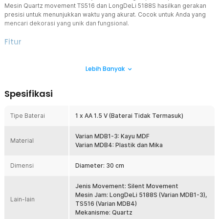
Mesin Quartz movement TS516 dan LongDeLi 5188S hasilkan gerakan
presisi untuk menunjukkan waktu yang akurat. Cocok untuk Anda yang
mencari dekorasi yang unik dan fungsional.
Fitur
Tetap Jelas saat Gelap
Lebih Banyak
Angka dan jarum jam dinding diberi lapisan glow in the dark yang
dapat menyala saat gelap. Kini Anda tetap bisa membaca waktu
dengan mudah dan jelas di malam hari sekalipun.
Spesifikasi
Mesin Movement Terbaik
Jam dinding elegan menggunakan mesin Quartz movement TS516
Tipe Baterai
1 x AA 1.5 V (Baterai Tidak Termasuk)
dan LongDeLi 5188S yang akurat dan awet. Dipadukan dengan
teknologi putaran terbaru, jam dinding ini akan memberikan
informasi waktu yang tepat dan presisi.
Varian MDB1-3: Kayu MDF
Material
Varian MDB4: Plastik dan Mika
Tidur Tenang Tanpa Gangguan
Mesin silent movement generasi terbaru menghasilkan gerakan
Dimensi
Diameter: 30 cm
yang halus dan tidak berisik. Anda pun bisa melakukan berbagai
aktivitas, seperti bekerja, belajar, hingga istirahat dengan nyaman
tanpa terganggu suara jam dinding.
Jenis Movement: Silent Movement
Mesin Jam: LongDeLi 5188S (Varian MDB1-3),
Daya Baterai Tahan Lama
Lain-lain
TS516 (Varian MDB4)
Tak perlu khawatir kehabisan daya. Jam dinding ini menggunakan
Mekanisme: Quartz
baterai AA yang tahan lama dan dapat bertahan hingga hitungan