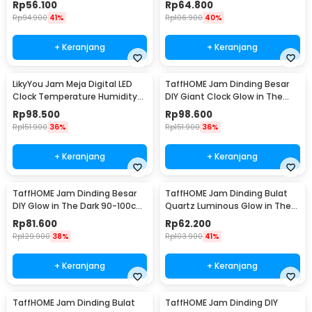
Rp
56.100
Rp
64.800
Rp
94.900
41%
Rp
106.900
40%
+ Keranjang
+ Keranjang
LikyYou Jam Meja Digital LED
TaffHOME Jam Dinding Besar
Clock Temperature Humidity
DIY Giant Clock Glow in The
Control - CYP-105
Dark 90-100cm - DIY-106
Rp
98.500
Rp
98.600
Rp
151.900
36%
Rp
151.900
36%
+ Keranjang
+ Keranjang
TaffHOME Jam Dinding Besar
TaffHOME Jam Dinding Bulat
DIY Glow in The Dark 90-100cm
Quartz Luminous Glow in The
- JM-03
Dark 30cm MDB1
Rp
81.600
Rp
62.200
Rp
129.900
38%
Rp
103.900
41%
+ Keranjang
+ Keranjang
TaffHOME Jam Dinding Bulat
TaffHOME Jam Dinding DIY