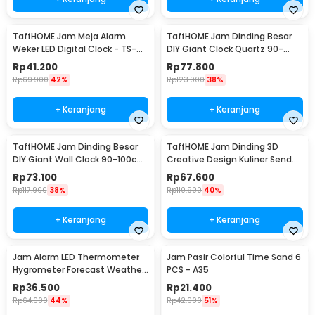
TaffHOME Jam Meja Alarm
TaffHOME Jam Dinding Besar
Weker LED Digital Clock - TS-
DIY Giant Clock Quartz 90-
S60-W
100cm - DIY-106
Rp
41.200
Rp
77.800
Rp
69.900
42%
Rp
123.900
38%
+ Keranjang
+ Keranjang
TaffHOME Jam Dinding Besar
TaffHOME Jam Dinding 3D
DIY Giant Wall Clock 90-100cm
Creative Design Kuliner Sendok
- DIY-104
Garpu 30.5cm - T6806
Rp
73.100
Rp
67.600
Rp
117.900
38%
Rp
110.900
40%
+ Keranjang
+ Keranjang
Jam Alarm LED Thermometer
Jam Pasir Colorful Time Sand 6
Hygrometer Forecast Weather
PCS - A35
Station - 2159T
Rp
36.500
Rp
21.400
Rp
64.900
44%
Rp
42.900
51%