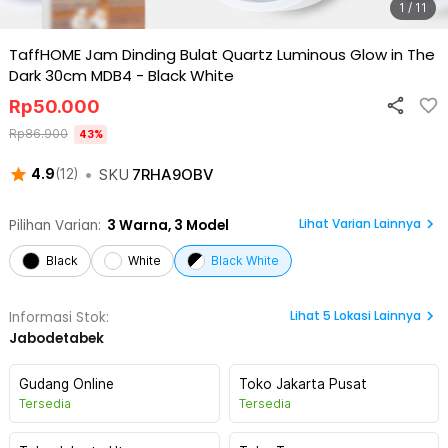
1 / 11
TaffHOME Jam Dinding Bulat Quartz Luminous Glow in The
Dark 30cm MDB4
-
Black White
Rp
50.000
Rp
86.900
43
%
•
SKU
7RHA9OBV
4.9
(
12
)
Lihat Varian Lainnya
Pilihan Varian:
3
Warna,
3 Model
Black
White
Black White
Lihat
5
Lokasi Lainnya
Informasi Stok:
Jabodetabek
Gudang Online
Toko Jakarta Pusat
Tersedia
Tersedia