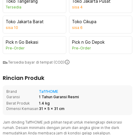
Toko Tangerang
Toko Jakarta Pusat
Tersedia
sisa
4
Toko Jakarta Barat
Toko Cikupa
sisa
10
sisa
6
Pick n Go Bekasi
Pick n Go Depok
Pre-Order
Pre-Order
Tersedia bayar di tempat (COD)
Rincian Produk
Brand
TaffHOME
Garansi
1 Tahun Garansi Resmi
Berat Produk
1.4 kg
Dimensi Kemasan
31
x
5
x
31
cm
Jam dinding TaffHOME jadi pilihan tepat untuk melengkapi dekorasi
rumah. Desain minimalis dengan jarum dan angka glow in the dark
memudahkan Anda membaca jam di kondisi gelap sekalipun.