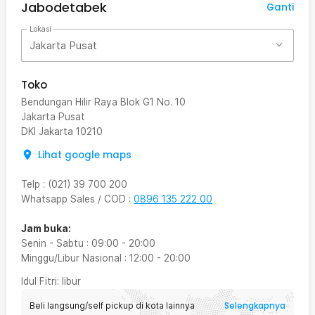
Jabodetabek
Ganti
Lokasi
Jakarta Pusat
Toko
Bendungan Hilir Raya Blok G1 No. 10
Jakarta Pusat
DKI Jakarta
10210
Lihat google maps
Telp
:
(021) 39 700 200
Whatsapp Sales / COD
:
0896 135 222 00
Jam buka:
Senin - Sabtu
:
09:00
-
20:00
Minggu/Libur Nasional
:
12:00
-
20:00
Idul Fitri
: libur
Selengkapnya
Beli langsung/self pickup di kota lainnya