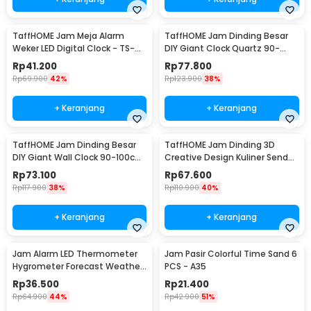
TaffHOME Jam Meja Alarm
TaffHOME Jam Dinding Besar
Weker LED Digital Clock - TS-
DIY Giant Clock Quartz 90-
S60-W
100cm - DIY-106
Rp
41.200
Rp
77.800
Rp
69.900
42%
Rp
123.900
38%
+ Keranjang
+ Keranjang
TaffHOME Jam Dinding Besar
TaffHOME Jam Dinding 3D
DIY Giant Wall Clock 90-100cm
Creative Design Kuliner Sendok
- DIY-104
Garpu 30.5cm - T6806
Rp
73.100
Rp
67.600
Rp
117.900
38%
Rp
110.900
40%
+ Keranjang
+ Keranjang
Jam Alarm LED Thermometer
Jam Pasir Colorful Time Sand 6
Hygrometer Forecast Weather
PCS - A35
Station - 2159T
Rp
36.500
Rp
21.400
Rp
64.900
44%
Rp
42.900
51%