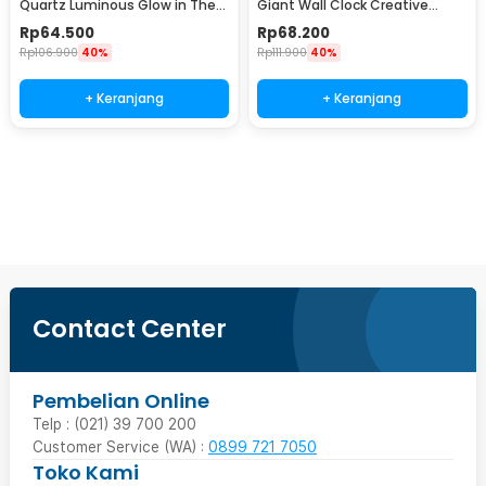
Quartz Luminous Glow in The
Giant Wall Clock Creative
Dark 30cm MDB3
Design - S031
Rp
64.500
Rp
68.200
Rp
106.900
40%
Rp
111.900
40%
+ Keranjang
+ Keranjang
Beli Sekarang
Contact Center
Pembelian Online
Telp : (021) 39 700 200
Customer Service (WA) :
0899 721 7050
Toko Kami