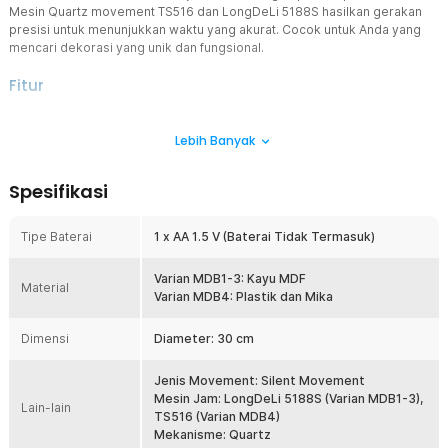
Mesin Quartz movement TS516 dan LongDeLi 5188S hasilkan gerakan
presisi untuk menunjukkan waktu yang akurat. Cocok untuk Anda yang
mencari dekorasi yang unik dan fungsional.
Fitur
Tetap Jelas saat Gelap
Lebih Banyak
Angka dan jarum jam dinding diberi lapisan glow in the dark yang
dapat menyala saat gelap. Kini Anda tetap bisa membaca waktu
dengan mudah dan jelas di malam hari sekalipun.
Spesifikasi
Mesin Movement Terbaik
Jam dinding elegan menggunakan mesin Quartz movement TS516
Tipe Baterai
1 x AA 1.5 V (Baterai Tidak Termasuk)
dan LongDeLi 5188S yang akurat dan awet. Dipadukan dengan
teknologi putaran terbaru, jam dinding ini akan memberikan
informasi waktu yang tepat dan presisi.
Varian MDB1-3: Kayu MDF
Material
Varian MDB4: Plastik dan Mika
Tidur Tenang Tanpa Gangguan
Mesin silent movement generasi terbaru menghasilkan gerakan
Dimensi
Diameter: 30 cm
yang halus dan tidak berisik. Anda pun bisa melakukan berbagai
aktivitas, seperti bekerja, belajar, hingga istirahat dengan nyaman
tanpa terganggu suara jam dinding.
Jenis Movement: Silent Movement
Mesin Jam: LongDeLi 5188S (Varian MDB1-3),
Daya Baterai Tahan Lama
Lain-lain
TS516 (Varian MDB4)
Tak perlu khawatir kehabisan daya. Jam dinding ini menggunakan
Mekanisme: Quartz
baterai AA yang tahan lama dan dapat bertahan hingga hitungan