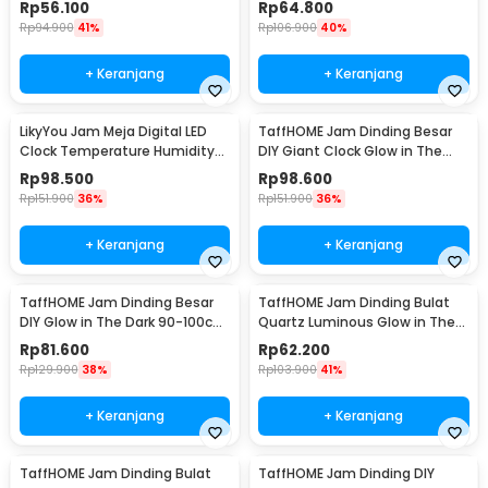
Rp
56.100
Rp
64.800
Rp
94.900
41%
Rp
106.900
40%
+ Keranjang
+ Keranjang
LikyYou Jam Meja Digital LED
TaffHOME Jam Dinding Besar
Clock Temperature Humidity
DIY Giant Clock Glow in The
Control - CYP-105
Dark 90-100cm - DIY-106
Rp
98.500
Rp
98.600
Rp
151.900
36%
Rp
151.900
36%
+ Keranjang
+ Keranjang
TaffHOME Jam Dinding Besar
TaffHOME Jam Dinding Bulat
DIY Glow in The Dark 90-100cm
Quartz Luminous Glow in The
- JM-03
Dark 30cm MDB1
Rp
81.600
Rp
62.200
Rp
129.900
38%
Rp
103.900
41%
+ Keranjang
+ Keranjang
TaffHOME Jam Dinding Bulat
TaffHOME Jam Dinding DIY