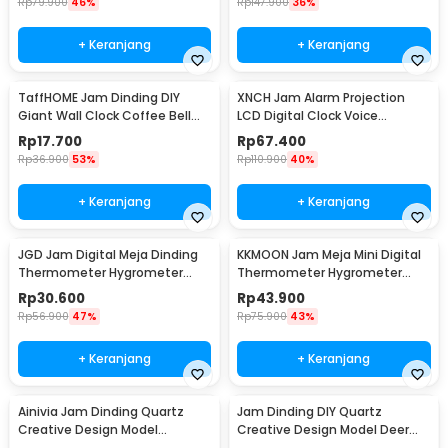
Rp
79.900
46%
Rp
147.900
36%
+ Keranjang
+ Keranjang
TaffHOME Jam Dinding DIY
XNCH Jam Alarm Projection
Giant Wall Clock Coffee Bell
LCD Digital Clock Voice
40-70cm - DIY-12
Thermometer - FJ3532
Rp
17.700
Rp
67.400
Rp
36.900
53%
Rp
110.900
40%
+ Keranjang
+ Keranjang
JGD Jam Digital Meja Dinding
KKMOON Jam Meja Mini Digital
Thermometer Hygrometer
Thermometer Hygrometer
Sensor - ZL20
Weather Station - CX220
Rp
30.600
Rp
43.900
Rp
56.900
47%
Rp
75.900
43%
+ Keranjang
+ Keranjang
Ainivia Jam Dinding Quartz
Jam Dinding DIY Quartz
Creative Design Model
Creative Design Model Deer
Luminous 30cm - MM61WC
Head 80cm - Q8073