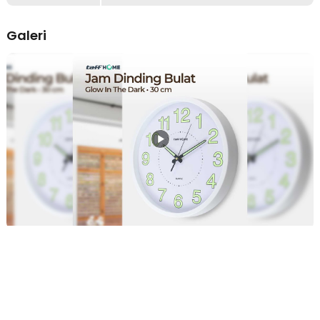
bulan. Anda pun tak perlu sering mengganti baterai selama
penggunaan jam.
Galeri
Cetak Logo Custom
Buka peluang usaha dengan menjual produk berlogo sendiri! Kami
menyediakan layanan cetak logo custom untuk produk jam dinding
ini. Hubungi sales kami sekarang untuk konsultasi dan penawaran harga
terbaik.
Ketentuan Layanan
MOQ (Minimal Order Quantity) – 2000 PCS.
File logo harus dikirim dalam format PDF, Vector, PNG atau JPEG
resolusi tinggi.
Revisi desain hanya berlaku sebelum proses produksi dimulai.