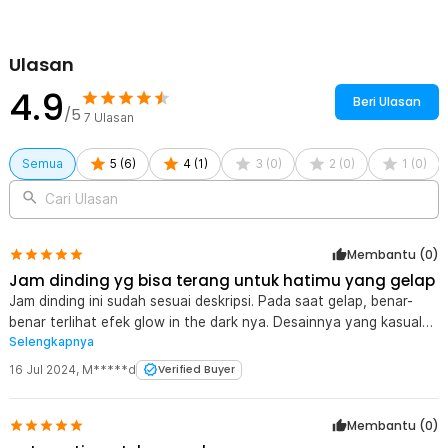
Ulasan
4.9
Beri Ulasan
/5
7
Ulasan
Semua
5
(
6
)
4
(
1
)
3
(
0
)
2
(
0
)
1
(
0
)
Cari Ulasan
Membantu (
0
)
Jam dinding yg bisa terang untuk hatimu yang gelap
Kelengkapan Produk
Jam dinding ini sudah sesuai deskripsi. Pada saat gelap, benar-
benar terlihat efek glow in the dark nya. Desainnya yang kasual
Rincian yang Anda dapatkan untuk pembelian produk ini:
Selengkapnya
dan terdiri dari warna hitam, putih, serta warna hijau di angka
1 x TaffHOME Jam Dinding Bulat Quartz Luminous Glow in The
penunjuk waktunya terlihat cocok untuk segala ruangan.
Dark 30cm
16 Jul 2024
,
M*****d
Verified Buyer
Membantu (
0
)