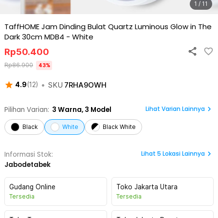
1 / 11
TaffHOME Jam Dinding Bulat Quartz Luminous Glow in The
Dark 30cm MDB4
-
White
Rp
50.400
Rp
86.900
43
%
•
SKU
7RHA9OWH
4.9
(
12
)
Lihat Varian Lainnya
Pilihan Varian:
3
Warna,
3 Model
Black
White
Black White
Lihat
5
Lokasi Lainnya
Informasi Stok:
Jabodetabek
Gudang Online
Toko Jakarta Utara
Tersedia
Tersedia