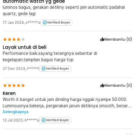
automatic watch yg gede
luminos bagus, gerakan detikny seperti jam automatic padahal
quartz, gede lagi
17 Jan 2024
,
s*****a
Verified Buyer
Membantu (
0
)
Layak untuk di beli
Performance baik.sayang terangnya sebentar di
kegelapan.tampilan bagus harga top
27 Dec 2023
,
i*****l
Verified Buyer
Membantu (
0
)
Keren
Worth it banget untuk jam dinding harga nggak nyampe 50.000.
Luminousnya bekerja, pergerakan jarum detiknya smooth, benar-
Selengkapnya
benar halus. Minusnya, suara mesinnya agak sedikit berisik.
12 Jul 2023
,
A*****a
Verified Buyer