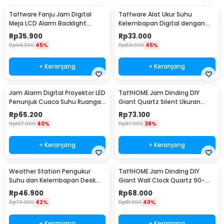
Taffware Fanju Jam Digital
Taffware Alat Ukur Suhu
Meja LCD Alarm Backlight
Kelembapan Digital dengan
Sensor Suhu - JP9901
Jam Alarm Kalender - HTC-2
Rp
35.900
Rp
33.000
Rp
64.900
45%
Rp
59.900
45%
+ Keranjang
+ Keranjang
Jam Alarm Digital Proyektor LED
TaffHOME Jam Dinding DIY
Penunjuk Cuaca Suhu Ruangan
Giant Quartz Silent Ukuran
- 8190
Besar 90-100cm - DIY-101
Rp
65.200
Rp
73.100
Rp
107.900
40%
Rp
117.900
38%
+ Keranjang
+ Keranjang
Weather Station Pengukur
TaffHOME Jam Dinding DIY
Suhu dan Kelembapan Desk
Giant Wall Clock Quartz 90-
Jam Alarm - 3210
100cm - DIY-105
Rp
46.900
Rp
68.000
Rp
79.900
42%
Rp
111.900
40%
+ Keranjang
+ Keranjang