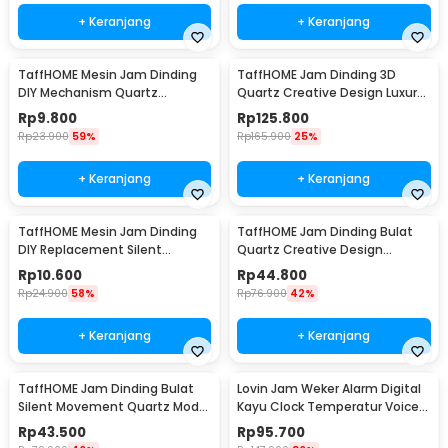
+ Keranjang
+ Keranjang
TaffHOME Mesin Jam Dinding
TaffHOME Jam Dinding 3D
DIY Mechanism Quartz
Quartz Creative Design Luxury
Replacement Sparepart -
Diamond 33cm - T6807
Rp
9.800
Rp
125.800
5168-S
Rp
23.900
59%
Rp
165.900
25%
+ Keranjang
+ Keranjang
TaffHOME Mesin Jam Dinding
TaffHOME Jam Dinding Bulat
DIY Replacement Silent
Quartz Creative Design
Movement Quartz - 5168-S
Modern 29cm - H6588
Rp
10.600
Rp
44.800
Rp
24.900
58%
Rp
76.900
42%
+ Keranjang
+ Keranjang
TaffHOME Jam Dinding Bulat
Lovin Jam Weker Alarm Digital
Silent Movement Quartz Model
Kayu Clock Temperatur Voice
Modern 29cm - H6589
Control - TX602
Rp
43.500
Rp
95.700