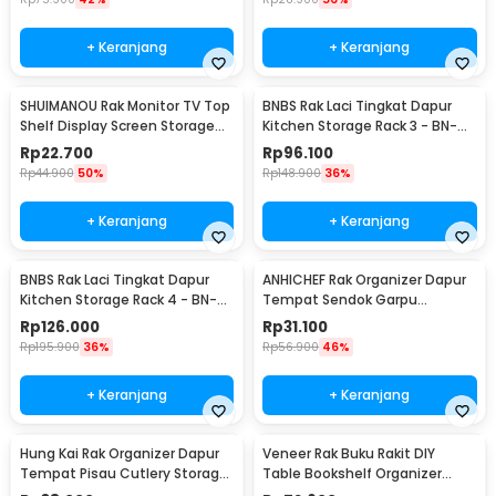
+ Keranjang
+ Keranjang
SHUIMANOU Rak Monitor TV Top
BNBS Rak Laci Tingkat Dapur
Shelf Display Screen Storage
Kitchen Storage Rack 3 - BN-
Desk Riser - G255
2713 / BN-2714
Rp
22.700
Rp
96.100
Rp
44.900
50%
Rp
148.900
36%
+ Keranjang
+ Keranjang
BNBS Rak Laci Tingkat Dapur
ANHICHEF Rak Organizer Dapur
Kitchen Storage Rack 4 - BN-
Tempat Sendok Garpu
2713 / BN-2714
Tableware Storage Box - PP23
Rp
126.000
Rp
31.100
Rp
195.900
36%
Rp
56.900
46%
+ Keranjang
+ Keranjang
Hung Kai Rak Organizer Dapur
Veneer Rak Buku Rakit DIY
Tempat Pisau Cutlery Storage
Table Bookshelf Organizer
Box - PP23
Kayu 50x17x34.5cm - ZW404