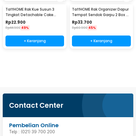
TaffHOME Rak Kue Susun 3
TaffHOME Rak Organizer Dapur
Tingkat Detachable Cake
Tempat Sendok Garpu 2 Box -
Stand Display - CF431
LL251
Rp
22.900
Rp
33.700
Rp
44.900
49%
Rp
60.900
45%
+ Keranjang
+ Keranjang
Beli Sekarang
Contact Center
Pembelian Online
Telp : (021) 39 700 200