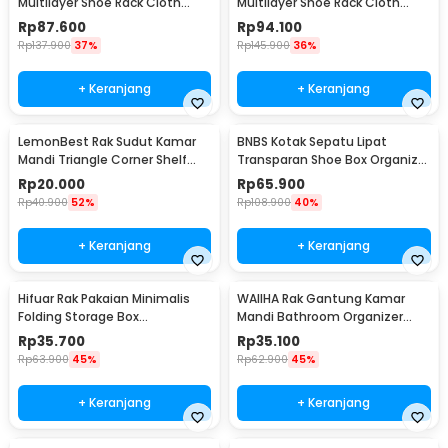
Multilayer Shoe Rack Cloth
Multilayer Shoe Rack Cloth
Storage 7 Layer - F10
Storage 9 Layer - F10
Rp
87.600
Rp
94.100
Rp
137.900
37%
Rp
145.900
36%
+ Keranjang
+ Keranjang
LemonBest Rak Sudut Kamar
BNBS Kotak Sepatu Lipat
Mandi Triangle Corner Shelf
Transparan Shoe Box Organizer
Stainless Steel - G49
6 PCS Size L - LF010
Rp
20.000
Rp
65.900
Rp
40.900
52%
Rp
108.900
40%
+ Keranjang
+ Keranjang
Hifuar Rak Pakaian Minimalis
WAIIHA Rak Gantung Kamar
Folding Storage Box
Mandi Bathroom Organizer
95x33x14cm - HR01
Rack Stainless Steel L - W21
Rp
35.700
Rp
35.100
Rp
63.900
45%
Rp
62.900
45%
+ Keranjang
+ Keranjang