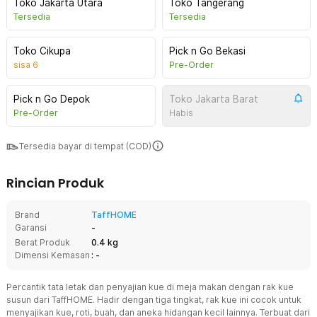
Toko Jakarta Utara
Toko Tangerang
Tersedia
Tersedia
Toko Cikupa
Pick n Go Bekasi
sisa
6
Pre-Order
Pick n Go Depok
Toko Jakarta Barat
Pre-Order
Habis
Tersedia bayar di tempat (COD)
Rincian Produk
Brand
TaffHOME
Garansi
-
Berat Produk
0.4 kg
Dimensi Kemasan
: -
Percantik tata letak dan penyajian kue di meja makan dengan rak kue
susun dari TaffHOME. Hadir dengan tiga tingkat, rak kue ini cocok untuk
menyajikan kue, roti, buah, dan aneka hidangan kecil lainnya. Terbuat dari