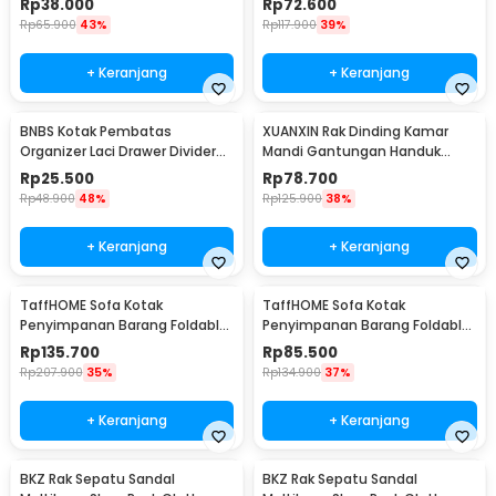
Rp
38.000
Rp
72.600
Rp
65.900
43%
Rp
117.900
39%
+ Keranjang
+ Keranjang
BNBS Kotak Pembatas
XUANXIN Rak Dinding Kamar
Organizer Laci Drawer Divider
Mandi Gantungan Handuk
Box Plastik 8 PCS - HJ1992
Double Layer - B04-1
Rp
25.500
Rp
78.700
Rp
48.900
48%
Rp
125.900
38%
+ Keranjang
+ Keranjang
TaffHOME Sofa Kotak
TaffHOME Sofa Kotak
Penyimpanan Barang Foldable
Penyimpanan Barang Foldable
Storage Box 76x38x36.5cm -
Storage Box 38x38x36.5cm -
Rp
135.700
Rp
85.500
L1705
L1705
Rp
207.900
35%
Rp
134.900
37%
+ Keranjang
+ Keranjang
BKZ Rak Sepatu Sandal
BKZ Rak Sepatu Sandal