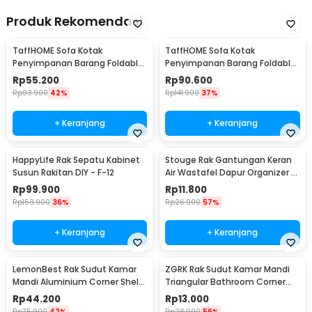
Produk Rekomendasi
TaffHOME Sofa Kotak
TaffHOME Sofa Kotak
Penyimpanan Barang Foldable
Penyimpanan Barang Foldable
Storage Box 30x30x30cm - L170
Storage Box 48x30x30cm - L170
Rp
55.200
Rp
90.600
Rp
93.900
42%
Rp
141.900
37%
+ Keranjang
+ Keranjang
HappyLife Rak Sepatu Kabinet
Stouge Rak Gantungan Keran
Susun Rakitan DIY - F-12
Air Wastafel Dapur Organizer -
PXM19
Rp
99.900
Rp
11.800
Rp
153.900
36%
Rp
26.900
57%
+ Keranjang
+ Keranjang
LemonBest Rak Sudut Kamar
ZGRK Rak Sudut Kamar Mandi
Mandi Aluminium Corner Shelf
Triangular Bathroom Corner
Rack 2 Layers - G48
Shelf Plastik - ST145
Rp
44.200
Rp
13.000
Rp
75.900
42%
Rp
28.900
56%