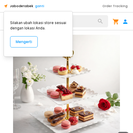
Jabodetabek
ganti
Order Tracking
Alat Kopi
Silakan ubah lokasi store sesuai
dengan lokasi Anda.
Mengerti