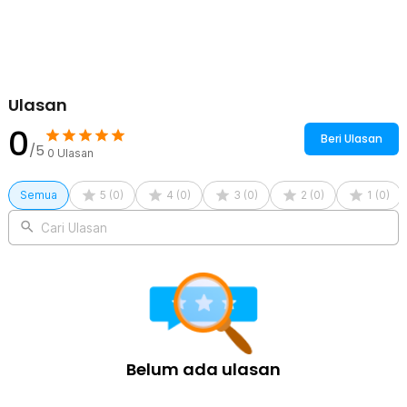
Rincian yang Anda dapatkan untuk pembelian produk ini:
1 x Piringan Rak Ukuran 24.5 cm
1 x Piringan Rak Ukuran 19.5 cm
1 x Piringan Rak Ukuran 14.5 cm
3 x Tiang Rak
Ulasan
1 x Baut Plastik
0
Beri Ulasan
/5
0
Ulasan
Semua
5
(
0
)
4
(
0
)
3
(
0
)
2
(
0
)
1
(
0
)
Cari Ulasan
Belum ada ulasan