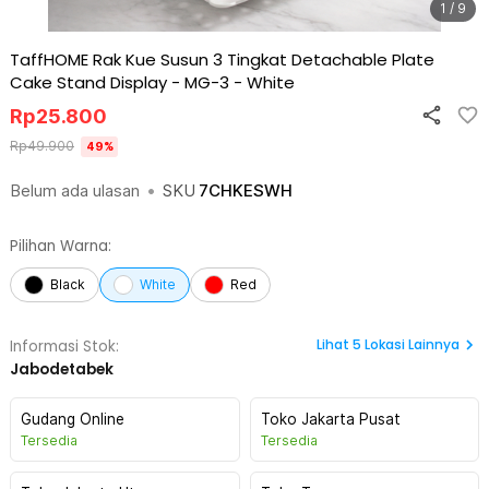
1 / 9
TaffHOME Rak Kue Susun 3 Tingkat Detachable Plate
Cake Stand Display - MG-3
-
White
Rp
25.800
Rp
49.900
49
%
Belum ada ulasan
•
SKU
7CHKESWH
Pilihan Warna:
Black
White
Red
Lihat
5
Lokasi Lainnya
Informasi Stok:
Jabodetabek
Gudang Online
Toko Jakarta Pusat
Tersedia
Tersedia