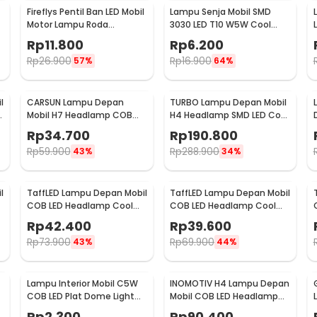
Fireflys Pentil Ban LED Mobil
Lampu Senja Mobil SMD
Motor Lampu Roda
3030 LED T10 W5W Cool
C
Multicolor 2PCS - AG10
White 1W 12/24V 2 PCS
Rp
11.800
Rp
6.200
Rp
26.900
Rp
16.900
57%
64%
l
CARSUN Lampu Depan
TURBO Lampu Depan Mobil
l
Mobil H7 Headlamp COB
H4 Headlamp SMD LED Cool
LED Cool White 36W 2 PCS -
White 40W 2 PCS - T1
Rp
34.700
Rp
190.800
C6
Rp
59.900
Rp
288.900
43%
34%
l
TaffLED Lampu Depan Mobil
TaffLED Lampu Depan Mobil
COB LED Headlamp Cool
COB LED Headlamp Cool
-
White IP65 32V H7 - S2
White IP65 32V H11 - S2
Rp
42.400
Rp
39.600
Rp
73.900
Rp
69.900
43%
44%
Lampu Interior Mobil C5W
INOMOTIV H4 Lampu Depan
COB LED Plat Dome Light
Mobil COB LED Headlamp
Cool White 2W 1 PCS 31mm
Cool White 72W 2 PCS
Rp
2.300
Rp
90.400