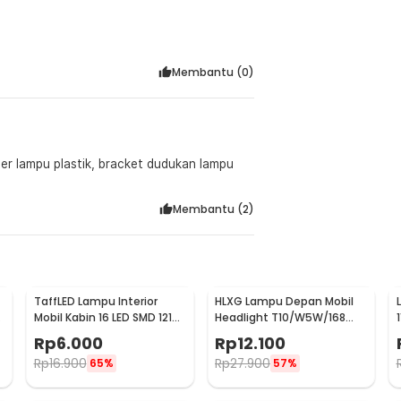
Membantu (
0
)
ver lampu plastik, bracket dudukan lampu
Membantu (
2
)
TaffLED Lampu Interior
HLXG Lampu Depan Mobil
Mobil Kabin 16 LED SMD 1210
Headlight T10/W5W/168
Cool White 2 PCS - BA11S
5630 Cool White 5W 2 PCS
Rp
6.000
Rp
12.100
Rp
16.900
Rp
27.900
65%
57%