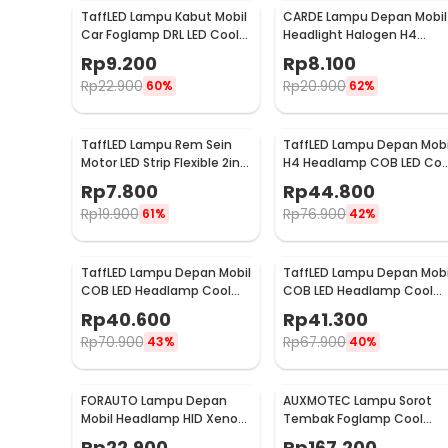
TaffLED Lampu Kabut Mobil
CARDE Lampu Depan Mobil
Car Foglamp DRL LED Cool
Headlight Halogen H4
White 12V 8W 1 PCS - QC
Natural White 100/90W 1P
Rp
9.200
Rp
8.100
- P43T
Rp
22.900
Rp
20.900
60%
62%
TaffLED Lampu Rem Sein
TaffLED Lampu Depan Mobi
Motor LED Strip Flexible 2in1
H4 Headlamp COB LED Coo
Color 12V 20cm
White 36W 2 PCS - C6
Rp
7.800
Rp
44.800
Rp
19.900
Rp
76.900
61%
42%
TaffLED Lampu Depan Mobil
TaffLED Lampu Depan Mobi
COB LED Headlamp Cool
COB LED Headlamp Cool
White IP65 32V
White IP65 32V 9006/HB4 
Rp
40.600
Rp
41.300
9005/HB3/H10 - S2
S2
Rp
70.900
Rp
67.900
43%
40%
FORAUTO Lampu Depan
AUXMOTEC Lampu Sorot
Mobil Headlamp HID Xenon
Tembak Foglamp Cool
Cool White 35W 12V 1 PCS H1
White IP67 108W 9-50V
Rp
22.900
Rp
167.200