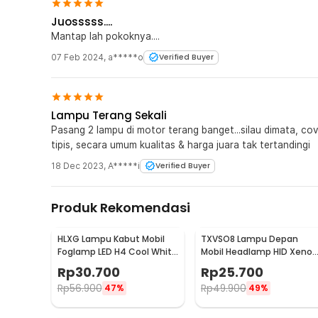
Juosssss....
Mantap lah pokoknya....
07 Feb 2024
,
a*****o
Verified Buyer
Lampu Terang Sekali
Pasang 2 lampu di motor terang banget...silau dimata, co
tipis, secara umum kualitas & harga juara tak tertandingi
18 Dec 2023
,
A*****i
Verified Buyer
Produk Rekomendasi
HLXG Lampu Kabut Mobil
TXVSO8 Lampu Depan
Foglamp LED H4 Cool White
Mobil Headlamp HID Xenon
8000K 7.5W 1 PCS - MA355
H11 Cool White 12V 35W -
Rp
30.700
Rp
25.700
XG2
Rp
56.900
Rp
49.900
47%
49%