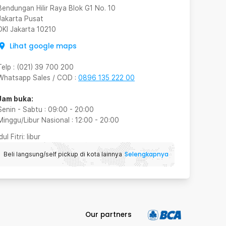
Bendungan Hilir Raya Blok G1 No. 10
Jakarta Pusat
DKI Jakarta
10210
Lihat google maps
Telp
:
(021) 39 700 200
Whatsapp Sales / COD
:
0896 135 222 00
Jam buka:
Senin - Sabtu
:
09:00
-
20:00
Minggu/Libur Nasional
:
12:00
-
20:00
Idul Fitri
: libur
Selengkapnya
Beli langsung/self pickup di kota lainnya
Our partners