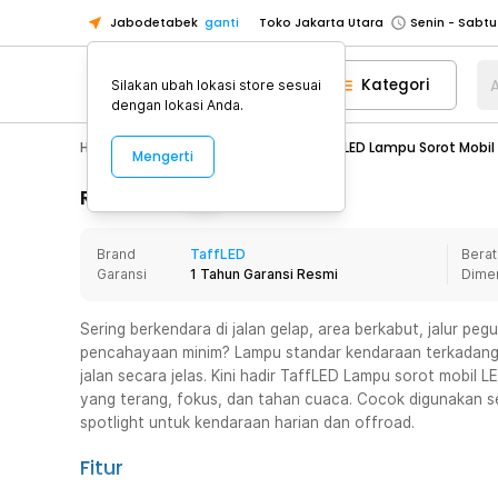
Jabodetabek
ganti
Toko Jakarta Utara
Toko Tangerang
Kategori
A
Silakan ubah lokasi store sesuai
Toko Cikupa
dengan lokasi Anda.
Pick n Go Jakarta Barat
Senin - J
Hobby
Mobil
Car Lamp
TaffLED Lampu Sorot Mobil
Mengerti
Pick n Go Bekasi
Senin - Jumat (08
Pick n Go Depok
Senin - Jumat (08
Rincian Produk
Toko Jakarta Pusat
Senin - Sabtu
Brand
TaffLED
Berat
Toko Jakarta Barat
Senin - Sabtu
Garansi
1 Tahun Garansi Resmi
Dime
Toko Jakarta Utara
Toko Tangerang
Sering berkendara di jalan gelap, area berkabut, jalur p
pencahayaan minim? Lampu standar kendaraan terkadang 
Toko Cikupa
jalan secara jelas. Kini hadir TaffLED Lampu sorot mobil
Pick n Go Jakarta Barat
Senin - J
yang terang, fokus, dan tahan cuaca. Cocok digunakan s
spotlight untuk kendaraan harian dan offroad.
Pick n Go Bekasi
Senin - Jumat (08
Pick n Go Depok
Senin - Jumat (08
Fitur