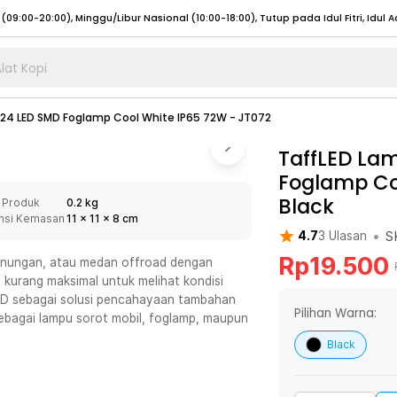
lat Kopi
umat (07:00 - 20:00), Sabtu - Minggu (08:00 - 20:00), Tutup pada Idul Fitri
Sele
 24 LED SMD Foglamp Cool White IP65 72W - JT072
:00 - 20:00), Sabtu - Minggu/ Libur Nasional (08:00 - 17:00)
Selengkapnya
:00 - 20:00), Sabtu - Minggu/ Libur Nasional (08:00 - 17:00)
TaffLED Lam
Selengkapnya
Foglamp Co
 (09:00-20:00), Minggu/Libur Nasional (12:00-20:00), Tutup pada Idul Fitri
Sele
Black
 Produk
0.2 kg
 (09:00-20:00), Minggu/Libur Nasional (12:00-20:00), Tutup pada Idul Fitri
Sele
nsi Kemasan
11
x
11
x
8
cm
•
S
4.7
3
Ulasan
Rp
19.500
egunungan, atau medan offroad dengan
kurang maksimal untuk melihat kondisi
 LED sebagai solusi pencahayaan tambahan
umat (07:00 - 20:00), Sabtu - Minggu (08:00 - 20:00), Tutup pada Idul Fitri
Sele
Pilihan Warna:
ebagai lampu sorot mobil, foglamp, maupun
:00 - 20:00), Sabtu - Minggu/ Libur Nasional (08:00 - 17:00)
Selengkapnya
Black
:00 - 20:00), Sabtu - Minggu/ Libur Nasional (08:00 - 17:00)
Selengkapnya