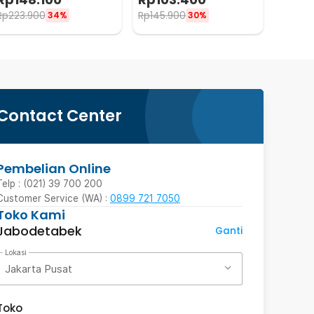
Cool White 6000K - K5
6000K/Pure White - K5
Rp
223.900
Rp
145.900
34%
30%
Contact Center
Pembelian Online
Telp : (021) 39 700 200
Customer Service (WA) :
0899 721 7050
Toko Kami
Jabodetabek
Ganti
Lokasi
Jakarta Pusat
Toko