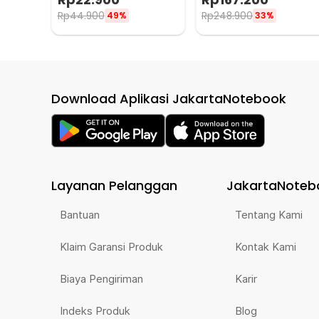
20cm 36 LED - A8
Rp
44.900
Rp
248.900
49%
33%
Download Aplikasi JakartaNotebook
Layanan Pelanggan
JakartaNoteb
Bantuan
Tentang Kami
Klaim Garansi Produk
Kontak Kami
Biaya Pengiriman
Karir
Indeks Produk
Blog