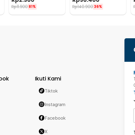
- BA9S
Rp
11.900
Rp
140.900
81%
36%
ook
Ikuti Kami
Tiktok
Instagram
Facebook
X