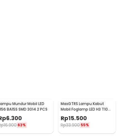
Lampu Mundur Mobil LED
MaxGTRS Lampu Kabut
1156 BA15S SMD 3014 2 PCS
Mobil Foglamp LED H3 T10
SMD 5630 Cool White 2 PCS
Rp
6.300
Rp
15.500
- SMDWB
Rp
16.900
Rp
33.900
63%
55%