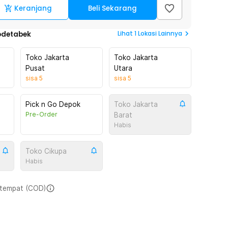
Keranjang
Beli Sekarang
Lihat
1
Lokasi Lainnya
odetabek
Toko Jakarta
Toko Jakarta
Pusat
Utara
sisa
5
sisa
5
Pick n Go Depok
Toko Jakarta
Pre-Order
Barat
Habis
Toko Cikupa
Habis
i tempat (COD)