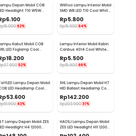
Lampu Depan Mobil COB
Willtoo Lampu Interior Mobil
LED Headlight T10 W5W
SMD WB LED T10 Cool White
Cool White 1W 12V 2 PCS -
3W 12V - YSY-PL
Rp
6.100
Rp
5.800
T10-W5
Rp
15.900
Rp
15.900
62%
64%
Lampu Kabut Mobil COB
Lampu Interior Mobil Kabin
DRL LED Foglamp Cool
Canbus 4014 Cool White
White 6W 12V 190mm -
31mm 12SMD LED
Rp
18.200
Rp
5.500
MA357
Rp
37.900
Rp
15.900
52%
66%
TaffLED Lampu Depan Mobil
SHL Lampu Depan Mobil H7
COB LED Headlamp Cool
HID Ballast Headlamp Cool
White IP65 32V H4/9003 -
White 55W 12V 2PCS - RSVR
Rp
53.600
Rp
142.200
S2
Rp
91.900
Rp
203.900
42%
31%
GT Lampu Depan Mobil ZES
HAOSJ Lampu Depan Mobil
LED Headlight H4 12000
ZES LED Headlight H11 12000
Lumens 55W 9-32V 2 PCS
Lumens 55W 2 PCS
Rp
148.100
Rp
103.400