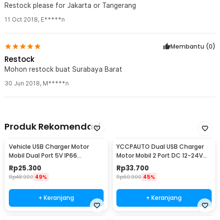
Restock please for Jakarta or Tangerang
11 Oct 2018
,
E*****n
Membantu (
0
)
Restock
Mohon restock buat Surabaya Barat
30 Jun 2018
,
M*****n
Produk Rekomendasi
Vehicle USB Charger Motor
YCCPAUTO Dual USB Charger
Mobil Dual Port 5V IP66
Motor Mobil 2 Port DC 12-24V
Splashproof - 42557
3.1A 1 PCS - CJ-L040
Rp
25.300
Rp
33.700
Rp
48.900
49%
Rp
60.900
45%
+ Keranjang
+ Keranjang