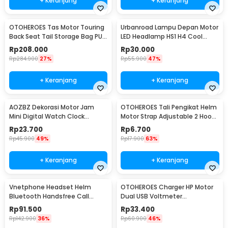
+ Keranjang
+ Keranjang
OTOHEROES Tas Motor Touring
Urbanroad Lampu Depan Motor
Back Seat Tail Storage Bag PU
LED Headlamp HS1 H4 Cool
Leather - RR9014
White 6W 12V
Rp
208.000
Rp
30.000
Rp
284.900
27%
Rp
55.900
47%
+ Keranjang
+ Keranjang
AOZBZ Dekorasi Motor Jam
OTOHEROES Tali Pengikat Helm
Mini Digital Watch Clock
Motor Strap Adjustable 2 Hook
Waterproof IP64 - 118i
60cm - WP01
Rp
23.700
Rp
6.700
Rp
45.900
49%
Rp
17.900
63%
+ Keranjang
+ Keranjang
Vnetphone Headset Helm
OTOHEROES Charger HP Motor
Bluetooth Handsfree Call
Dual USB Voltmeter
Music Motor 180mAh - BT8
Waterproof 4.2A - Y451
Rp
91.500
Rp
33.400
Rp
142.900
36%
Rp
60.900
46%