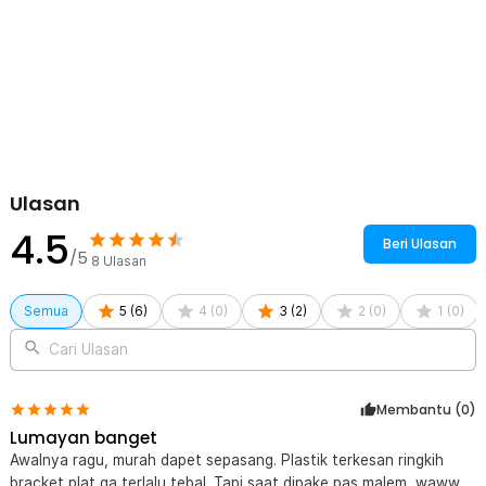
Ulasan
4.5
Beri Ulasan
/5
8
Ulasan
Semua
5
(
6
)
4
(
0
)
3
(
2
)
2
(
0
)
1
(
0
)
Cari Ulasan
Membantu (
0
)
Lumayan banget
Awalnya ragu, murah dapet sepasang. Plastik terkesan ringkih
bracket plat ga terlalu tebal. Tapi saat dipake pas malem, waww...