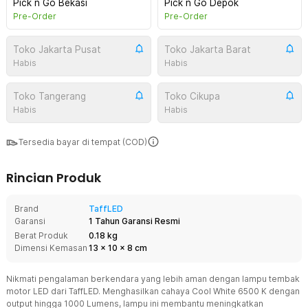
Pick n Go Bekasi
Pick n Go Depok
Pre-Order
Pre-Order
Toko Jakarta Pusat
Toko Jakarta Barat
Habis
Habis
Toko Tangerang
Toko Cikupa
Habis
Habis
Tersedia bayar di tempat (COD)
Rincian Produk
Brand
TaffLED
Garansi
1 Tahun Garansi Resmi
Berat Produk
0.18 kg
Dimensi Kemasan
13
x
10
x
8
cm
Nikmati pengalaman berkendara yang lebih aman dengan lampu tembak
motor LED dari TaffLED. Menghasilkan cahaya Cool White 6500 K dengan
output hingga 1000 Lumens, lampu ini membantu meningkatkan