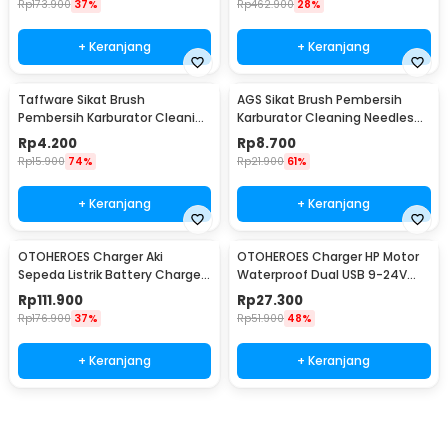
Rp
173.900
37%
Rp
462.900
28%
+ Keranjang
+ Keranjang
Taffware Sikat Brush
AGS Sikat Brush Pembersih
Pembersih Karburator Cleaning
Karburator Cleaning Needles
Needles Tools 5 PCS - CS8
Tools 15 PCS - CS8
Rp
4.200
Rp
8.700
Rp
15.900
74%
Rp
21.900
61%
+ Keranjang
+ Keranjang
OTOHEROES Charger Aki
OTOHEROES Charger HP Motor
Sepeda Listrik Battery Charger
Waterproof Dual USB 9-24V
60V 20AH 3A - BEI60
2.1A - CD-3238
Rp
111.900
Rp
27.300
Rp
176.900
37%
Rp
51.900
48%
+ Keranjang
+ Keranjang
Beli Sekarang