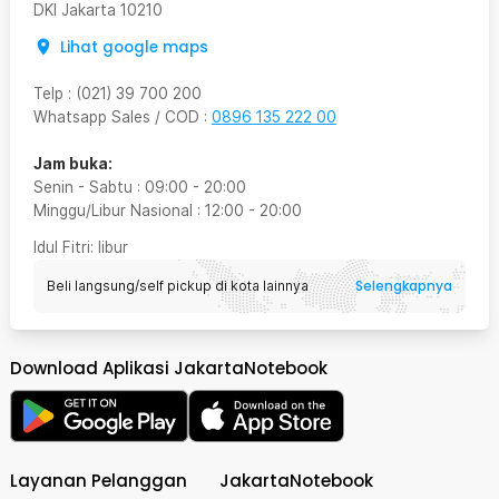
DKI Jakarta
10210
Lihat google maps
Telp
:
(021) 39 700 200
Whatsapp Sales / COD
:
0896 135 222 00
Jam buka:
Senin - Sabtu
:
09:00
-
20:00
Minggu/Libur Nasional
:
12:00
-
20:00
Idul Fitri
: libur
Selengkapnya
Beli langsung/self pickup di kota lainnya
Download Aplikasi JakartaNotebook
Layanan Pelanggan
JakartaNotebook