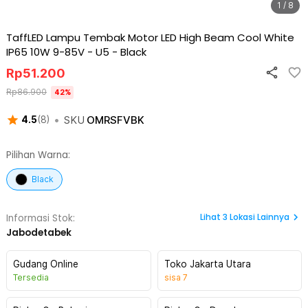
1 / 8
TaffLED Lampu Tembak Motor LED High Beam Cool White
IP65 10W 9-85V - U5
-
Black
Rp
51.200
Rp
86.900
42
%
•
SKU
OMRSFVBK
4.5
(
8
)
Pilihan Warna:
Black
Lihat
3
Lokasi Lainnya
Informasi Stok:
Jabodetabek
Gudang Online
Toko Jakarta Utara
Tersedia
sisa
7