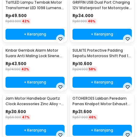
TaffLED Lampu Tembak Motor
GRIFFIN USB Dual Port Charging
Transformer LED 1098 Lumens
12V Waterproof for Motorcycle
Cool White 5W - U5
- QC2
Rp
49.500
Rp
34.000
Rp
83.900
42%
Rp
61.900
46%
+ Keranjang
+ Keranjang
Kinbar Gembok Alarm Motor
SULAITE Protective Padding
Suara Anti Maling Lock Sirene
Sepatu Motorcross Shift Pad 1
10mm - GA14
PCS - GT-106
Rp
43.500
Rp
10.600
Rp
74.900
42%
Rp
24.900
58%
+ Keranjang
+ Keranjang
Jam Motor Handlebar Quartz
OTOHEROES Lakban Peredam
Clock Accessories Zinc Alloy -
Panas Knalpot Motor Exhaust
MT-WTCP
Wrap 50mm 10M - MP-001
Rp
30.600
Rp
31.600
Rp
56.900
47%
Rp
57.900
46%
+ Keranjang
+ Keranjang