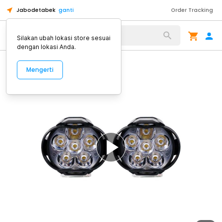
Jabodetabek
ganti
Order Tracking
Alat Kopi
Silakan ubah lokasi store sesuai
dengan lokasi Anda.
Mengerti