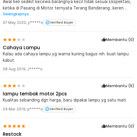
Awal beli sedikit kecewa barangnya kecil tidak sesuai Ekspektasi,
ketika di Pasang di Motor ternyata Terang Benderang...keren
Selengkapnya
trims JakNot
07 May 2020
,
y*****o
Verified Buyer
Membantu (
0
)
Cahaya Lampu
Kalau ada cahaya lampu yg warna kuning bagus nih. buat lampu
kabut.
08 Aug 2019
,
J*****o
Membantu (
5
)
lampu tembak motor 2pcs
Kualitas sebanding dgn harga, baru dipakai lampu yg satu mati
04 Mar 2019
,
p*****o
Verified Buyer
Membantu (
0
)
Restock