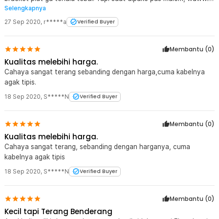
Selengkapnya
terang. Sinarnya cukup di 1000 lumen, justru visibilitas cukup baik
tidak terlalu terang seperti merk sebelah malah kadang cenderung
27 Sep 2020
,
r*****a
Verified Buyer
silau sendiri.
Membantu (
0
)
Kualitas melebihi harga.
Cahaya sangat terang sebanding dengan harga,cuma kabelnya
agak tipis.
18 Sep 2020
,
S*****N
Verified Buyer
Membantu (
0
)
Kualitas melebihi harga.
Cahaya sangat terang, sebanding dengan harganya, cuma
kabelnya agak tipis
18 Sep 2020
,
S*****N
Verified Buyer
Membantu (
0
)
Kecil tapi Terang Benderang