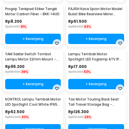
Progrip Tankpad Stiker Tangki
PAJISH Kaca Spion Motor Model
Motor Carbon Fiber - BKK-14UD
Bulat Bike Rearview Mirror
Round 2 PCS - HSJ-20004
Rp
8.200
Rp
51.500
Rp
20.900
61%
Rp
88.900
43%
+ Keranjang
+ Keranjang
YAM Saklar Switch Tombol
Lampu Tembak Motor
Lampu Motor 22mm Mount -
Spotlight LED Foglamp ATV IP65
F2243
Cool White 9W 12V - L5
Rp
96.200
Rp
17.000
Rp
148.900
36%
Rp
35.900
53%
+ Keranjang
+ Keranjang
KONTROL Lampu Tembak Motor
Tas Motor Touring Back Seat
LED Spotlight Cool White IP65
Tail Travel Storage Bag -
8W 9-20V - U7
666789
Rp
62.500
Rp
126.300
Rp
103.900
40%
Rp
176.900
29%