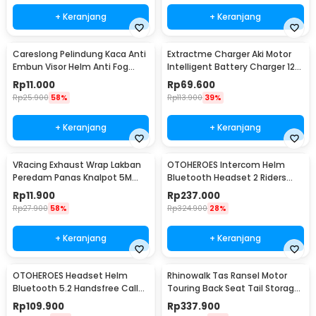
+ Keranjang
+ Keranjang
Careslong Pelindung Kaca Anti
Extractme Charger Aki Motor
Embun Visor Helm Anti Fog
Intelligent Battery Charger 12V
24.5x9cm - CA-25
2A - H-2
Rp
11.000
Rp
69.600
Rp
25.900
58%
Rp
113.900
39%
+ Keranjang
+ Keranjang
VRacing Exhaust Wrap Lakban
OTOHEROES Intercom Helm
Peredam Panas Knalpot 5M
Bluetooth Headset 2 Riders
50mm - MD-1901
Music IPX6 800mAh - X1 Plus
Rp
11.900
Rp
237.000
Rp
27.900
58%
Rp
324.900
28%
+ Keranjang
+ Keranjang
OTOHEROES Headset Helm
Rhinowalk Tas Ransel Motor
Bluetooth 5.2 Handsfree Call
Touring Back Seat Tail Storage
Music IPX6 500mAh - BT-12
Bag 20L - CC20
Rp
109.900
Rp
337.900