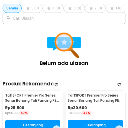
Semua
5
(
0
)
4
(
0
)
3
(
0
)
2
(
0
)
1
(
0
)
Cari Ulasan
Belum ada ulasan
Produk Rekomendasi
TaffSPORT Premier Pro Series
TaffSPORT Premier Pro Series
Senar Benang Tali Pancing PE
Senar Benang Tali Pancing PE
Braided 300M 0.33mm
Braided 300M 0.23mm
Rp
29.800
Rp
30.600
Rp
55.900
47%
Rp
56.900
47%
+ Keranjang
+ Keranjang