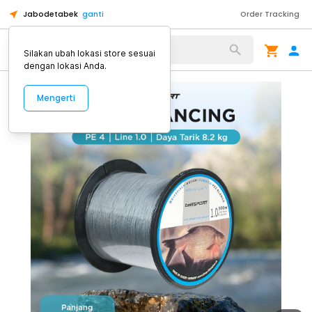
Jabodetabek
ganti
Order Tracking
Alat Kopi
Silakan ubah lokasi store sesuai
dengan lokasi Anda.
Mengerti