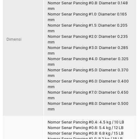
Meski kuat, senar tetap memiliki diameter relatif tipis sehingga
Nomor Senar Pancing #0.8: Diameter 0.148
hambatan udara dan air lebih rendah. Hasilnya lemparan menjadi
mm
lebih jauh dan lebih presisi. Cocok untuk area spot ikan yang jauh
Nomor Senar Pancing #1.0: Diameter 0.165
dari bibir pantai atau tepi sungai.
mm
Nomor Senar Pancing #1.5: Diameter 0.205
Panjang 300 M Lebih Hemat
mm
Dengan panjang 300 M, Anda bisa mengisi spool reel dengan
Nomor Senar Pancing #2.0: Diameter 0.235
optimal atau membagi penggunaan fishing line untuk beberapa
Dimensi
mm
reel. Lebih ekonomis dibanding membeli gulungan pendek
Nomor Senar Pancing #3.0: Diameter 0.285
berulang kali. Ideal untuk pemancing aktif.
mm
Cocok untuk Air Tawar dan Air Laut
Nomor Senar Pancing #4.0: Diameter 0.325
Material PE tahan digunakan di berbagai kondisi perairan. Cocok
mm
untuk sungai, danau, tambak, hingga laut. Pilihan tepat untuk yang
Nomor Senar Pancing #5.0: Diameter 0.370
membutuhkan satu senar pancing serbaguna untuk berbagai trip.
mm
Nomor Senar Pancing #6.0: Diameter 0.400
Banyak Pilihan Ukuran PE
mm
Tersedia dari ukuran 0.105 mm hingga 0.500 mm sesuai target ikan.
Nomor Senar Pancing #7.0: Diameter 0.450
Bisa dipilih untuk ikan kecil, predator air tawar, hingga ikan laut
mm
besar. Tinggal sesuaikan dengan reel dan teknik memancing Anda.
Nomor Senar Pancing #8.0: Diameter 0.500
mm
Kelengkapan Produk
Nomor Senar Pancing #0.4: 4.5 kg / 10 LB
Rincian yang Anda dapatkan untuk pembelian produk ini:
Nomor Senar Pancing #0.6: 5.4 kg / 12 LB
1 x TaffSPORT Senar Pancing PE 4 Braided Strand Fishing Line
Nomor Senar Pancing #0.8: 6.8 kg / 15 LB
300M - DM3
Nomor Senar Pancing #1.0: 8.2 kg / 18 LB