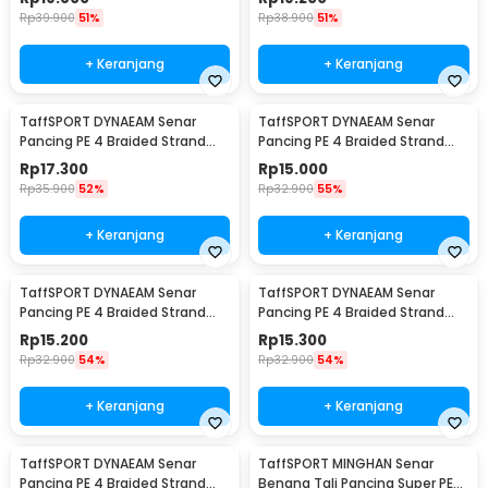
Rp
39.900
51%
Rp
38.900
51%
+ Keranjang
+ Keranjang
TaffSPORT DYNAEAM Senar
TaffSPORT DYNAEAM Senar
Pancing PE 4 Braided Strand
Pancing PE 4 Braided Strand
Fishing Line 100M 0.2 - FM10
Fishing Line 100M 0.6 - FM10
Rp
17.300
Rp
15.000
Rp
35.900
52%
Rp
32.900
55%
+ Keranjang
+ Keranjang
TaffSPORT DYNAEAM Senar
TaffSPORT DYNAEAM Senar
Pancing PE 4 Braided Strand
Pancing PE 4 Braided Strand
Fishing Line 100M 0.4 - FM10
Fishing Line 100M 0.8 - FM10
Rp
15.200
Rp
15.300
Rp
32.900
54%
Rp
32.900
54%
+ Keranjang
+ Keranjang
TaffSPORT DYNAEAM Senar
TaffSPORT MINGHAN Senar
Pancing PE 4 Braided Strand
Benang Tali Pancing Super PE