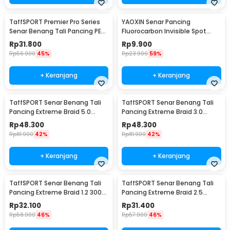
TaffSPORT Premier Pro Series
YAOXIN Senar Pancing
Senar Benang Tali Pancing PE
Fluorocarbon Invisible Spot
Braided 300M 0.14mm
Fishing Line 100M 4.0 - OY0068
Rp
31.800
Rp
9.900
Rp
56.900
45%
Rp
23.900
59%
+ Keranjang
+ Keranjang
TaffSPORT Senar Benang Tali
TaffSPORT Senar Benang Tali
Pancing Extreme Braid 5.0
Pancing Extreme Braid 3.0
500M - FM-PEL
500M - FM-PEL
Rp
48.300
Rp
48.300
Rp
81.900
42%
Rp
81.900
42%
+ Keranjang
+ Keranjang
TaffSPORT Senar Benang Tali
TaffSPORT Senar Benang Tali
Pancing Extreme Braid 1.2 300M
Pancing Extreme Braid 2.5
- FM-PEL
300M - FM-PEL
Rp
32.100
Rp
31.400
Rp
58.900
46%
Rp
57.900
46%