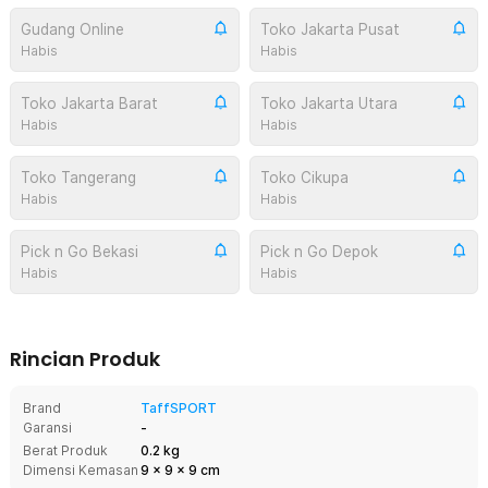
Gudang Online
Toko Jakarta Pusat
Habis
Habis
Toko Jakarta Barat
Toko Jakarta Utara
Habis
Habis
Toko Tangerang
Toko Cikupa
Habis
Habis
Pick n Go Bekasi
Pick n Go Depok
Habis
Habis
Rincian Produk
Brand
TaffSPORT
Garansi
-
Berat Produk
0.2 kg
Dimensi Kemasan
9
x
9
x
9
cm