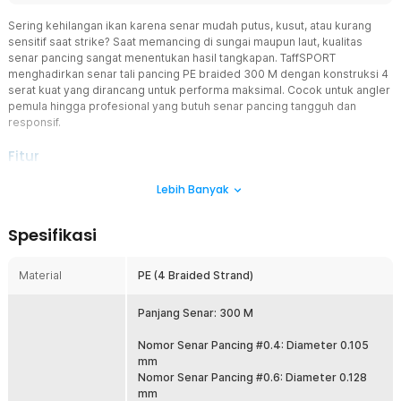
Sering kehilangan ikan karena senar mudah putus, kusut, atau kurang
sensitif saat strike? Saat memancing di sungai maupun laut, kualitas
senar pancing sangat menentukan hasil tangkapan. TaffSPORT
menghadirkan senar tali pancing PE braided 300 M dengan konstruksi 4
serat kuat yang dirancang untuk performa maksimal. Cocok untuk angler
pemula hingga profesional yang butuh senar pancing tangguh dan
responsif.
Fitur
Anyaman PE 4 Serat Super Kuat
Lebih Banyak
Menggunakan material PE braided 4 strand dengan anyaman rapat
untuk menghasilkan daya tahan tinggi saat melawan ikan agresif.
Spesifikasi
Struktur ini membantu mengurangi risiko putus saat tarikan
mendadak. Cocok digunakan sebagai senar pancing harian maupun
trip mancing berat.
Material
PE (4 Braided Strand)
Tarikan Sensitif, Strike Lebih Cepat
Karakter low stretch membuat getaran kecil dari umpan atau gigitan
Panjang Senar: 300 M
ikan lebih cepat terasa di tangan. Anda bisa merespons strike lebih
sigap dan akurat. Sangat membantu untuk teknik casting, jigging,
Nomor Senar Pancing #0.4: Diameter 0.105
maupun bottom fishing.
mm
Nomor Senar Pancing #0.6: Diameter 0.128
Diameter Tipis, Lemparan Lebih Jauh
mm