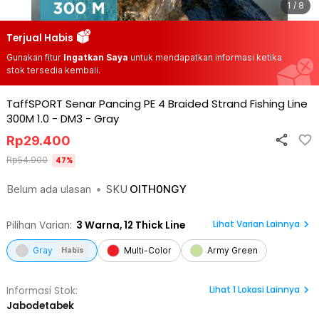
1 / 8
Terjual Habis
Gunakan fitur
Ingatkan Saya
untuk mendapatkan informasi ketika
stok tersedia kembali.
TaffSPORT Senar Pancing PE 4 Braided Strand Fishing Line
300M 1.0 - DM3
-
Gray
Rp
29.400
Rp
54.900
47
%
Belum ada ulasan
•
SKU
OITH0NGY
Lihat Varian Lainnya
Pilihan Varian:
3
Warna,
12 Thick Line
Gray
Multi-Color
Army Green
Habis
Lihat
1
Lokasi Lainnya
Informasi Stok:
Jabodetabek