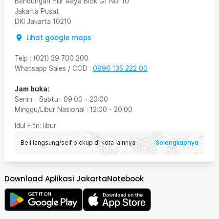
Bendungan Hilir Raya Blok G1 No. 10
Jakarta Pusat
DKI Jakarta
10210
Lihat google maps
Telp
:
(021) 39 700 200
Whatsapp Sales / COD
:
0896 135 222 00
Jam buka:
Senin - Sabtu
:
09:00
-
20:00
Minggu/Libur Nasional
:
12:00
-
20:00
Idul Fitri
: libur
Selengkapnya
Beli langsung/self pickup di kota lainnya
Download Aplikasi JakartaNotebook