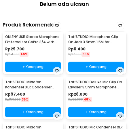
Belum ada ulasan
Produk Rekomendasi
ONLENY USB Stereo Microphone
TaffSTUDIO Microphone Clip
Eksternal for GoPro 3/4 with
On Jack 3.5mm 1.5M for
Clip - DZ0288
Smartphone Laptop - SR-503
Rp
29.700
Rp
6.400
Rp
54.900
46%
Rp
17.900
65%
+ Keranjang
+ Keranjang
TaffSTUDIO Mikrofon
TaffSTUDIO Deluxe Mic Clip On
Kondenser XLR Condenser
Lavalier 3.5mm Microphone
Microphone Studio Podcast -
Smartphone - EY-510A
Rp
97.400
Rp
28.000
BM-700
Rp
150.900
36%
Rp
52.900
48%
+ Keranjang
+ Keranjang
TaffSTUDIO Mikrofon
TaffSTUDIO Mic Condenser XLR