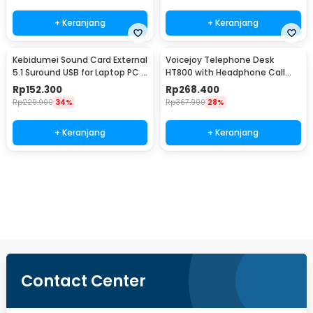
+ Keranjang
+ Keranjang
Kebidumei Sound Card External
Voicejoy Telephone Desk
5.1 Suround USB for Laptop PC -
HT800 with Headphone Call
CM6206
Center VH500
Rp
152.300
Rp
268.400
Rp
229.900
34%
Rp
367.900
28%
+ Keranjang
+ Keranjang
Beli Sekarang
Contact Center