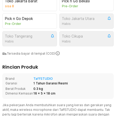
Toko Jakarta Barat
Pick n Go Bekasi
sisa
8
Pre-Order
Pick n Go Depok
Toko Jakarta Utara
Pre-Order
Habis
Toko Tangerang
Toko Cikupa
Habis
Habis
Tersedia bayar di tempat (COD)
Rincian Produk
Brand
TaffSTUDIO
Garansi
1 Tahun Garansi Resmi
Berat Produk
0.3 kg
Dimensi Kemasan
16
x
5
x
18
cm
Jika pekerjaan Anda membutuhkan suara yang keras dan gerakan yang
aktif, maka wireless microphone dari TaffSTUDIO dapat membantu. Tak
perlu lagi berteriak karena mikrofon akan mengeraskan suara dengan