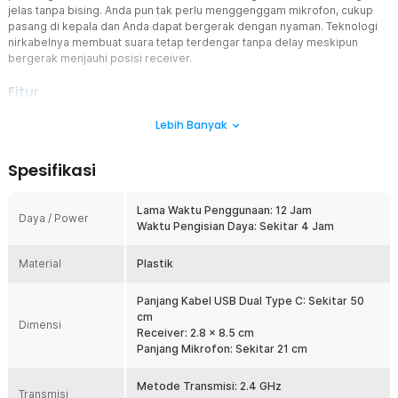
jelas tanpa bising. Anda pun tak perlu menggenggam mikrofon, cukup
pasang di kepala dan Anda dapat bergerak dengan nyaman. Teknologi
nirkabelnya membuat suara tetap terdengar tanpa delay meskipun
bergerak menjauhi posisi receiver.
Fitur
Stabil Bebaskan Gerak
Lebih Banyak
Jika Anda seorang pemandu senam atau wisata, tak perlu khawatir
mikrofon akan lepas saat Anda bergerak. Mikrofon telah didesain
Spesifikasi
memiliki pengait kepala yang tetap stabil meski Anda bergerak
aktif. Suara Anda pun akan tersampaikan tanpa delay dengan jarak
transmisi hingga 50 M.
Lama Waktu Penggunaan: 12 Jam
Daya / Power
Waktu Pengisian Daya: Sekitar 4 Jam
Bebas Sambungkan Berbagai Perangkat
Berkat adaptornya, wireless mikrofon ini dapat dihubungkan
Material
dengan perangkat audio apapun yang biasa digunakan. Anda dapat
Plastik
menyambungkan mikrofon ini ke speaker komputer, audio luar
ruangan, amplifier, hingga speaker bus.
Panjang Kabel USB Dual Type C: Sekitar 50
cm
Dukung Aktivitas dengan Baterai Tahan Lama
Dimensi
Receiver: 2.8 x 8.5 cm
Mikrofon wireless yang satu ini akan mendukung lamanya aktivitas.
Panjang Mikrofon: Sekitar 21 cm
Hal ini berkat penggunaan baterai isi ulang yang mampu bertahan
sekitar 12 jam. Jika baterai habis, Anda hanya perlu mengisi ulang
menggunakan pengisi daya USB Type C selama 3 jam.
Metode Transmisi: 2.4 GHz
Transmisi