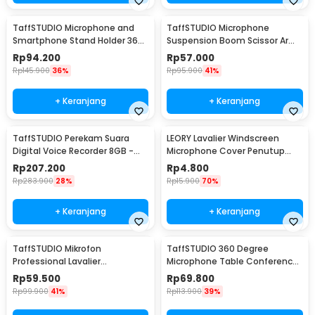
TaffSTUDIO Microphone and
TaffSTUDIO Microphone
Smartphone Stand Holder 360
Suspension Boom Scissor Arm
Degree - MS-70B
with Lazypod - D6
Rp
94.200
Rp
57.000
Rp
145.900
36%
Rp
95.900
41%
+ Keranjang
+ Keranjang
TaffSTUDIO Perekam Suara
LEORY Lavalier Windscreen
Digital Voice Recorder 8GB -
Microphone Cover Penutup
T60
Busa Mikrofon - LE1
Rp
207.200
Rp
4.800
Rp
283.900
28%
Rp
15.900
70%
+ Keranjang
+ Keranjang
TaffSTUDIO Mikrofon
TaffSTUDIO 360 Degree
Professional Lavalier
Microphone Table Conference
Microphone Clip 3.5mm - Q10
Zoom Meeting Studio - iTalk-
Rp
59.500
Rp
69.800
02
Rp
99.900
41%
Rp
113.900
39%