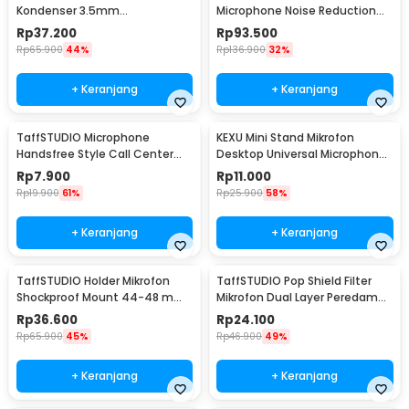
Kondenser 3.5mm
Microphone Noise Reduction
Omnidirectional Podcast with
with Holder - BM-800
Rp
37.200
Rp
93.500
Stand - SF-666
Rp
65.900
44%
Rp
136.900
32%
+ Keranjang
+ Keranjang
TaffSTUDIO Microphone
KEXU Mini Stand Mikrofon
Handsfree Style Call Center
Desktop Universal Microphone
With Noise Reduction - M5
Holder - BC-08
Rp
7.900
Rp
11.000
Rp
19.900
61%
Rp
25.900
58%
+ Keranjang
+ Keranjang
TaffSTUDIO Holder Mikrofon
TaffSTUDIO Pop Shield Filter
Shockproof Mount 44-48 mm
Mikrofon Dual Layer Peredam
- SH-100
Noise BOP - MPF-6
Rp
36.600
Rp
24.100
Rp
65.900
45%
Rp
46.900
49%
+ Keranjang
+ Keranjang