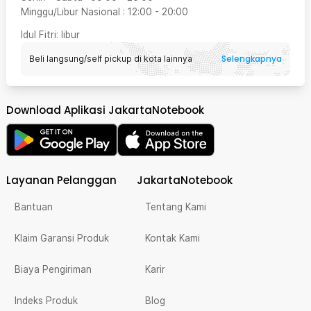
Minggu/Libur Nasional
:
12:00
-
20:00
Idul Fitri
: libur
Selengkapnya
Beli langsung/self pickup di kota lainnya
Download Aplikasi JakartaNotebook
Layanan Pelanggan
JakartaNotebook
Bantuan
Tentang Kami
Klaim Garansi Produk
Kontak Kami
Biaya Pengiriman
Karir
Indeks Produk
Blog