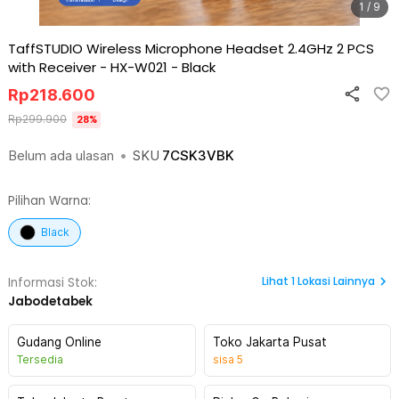
1 / 9
TaffSTUDIO Wireless Microphone Headset 2.4GHz 2 PCS
with Receiver - HX-W021
-
Black
Rp
218.600
Rp
299.900
28
%
Belum ada ulasan
•
SKU
7CSK3VBK
Pilihan Warna:
Black
Lihat
1
Lokasi Lainnya
Informasi Stok:
Jabodetabek
Gudang Online
Toko Jakarta Pusat
Tersedia
sisa
5