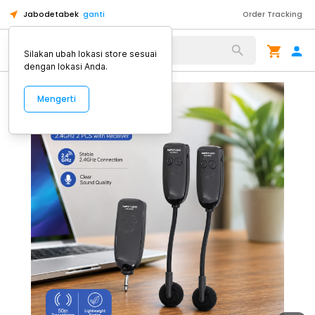
Jabodetabek
ganti
Order Tracking
Alat Kopi
Silakan ubah lokasi store sesuai
dengan lokasi Anda.
Mengerti