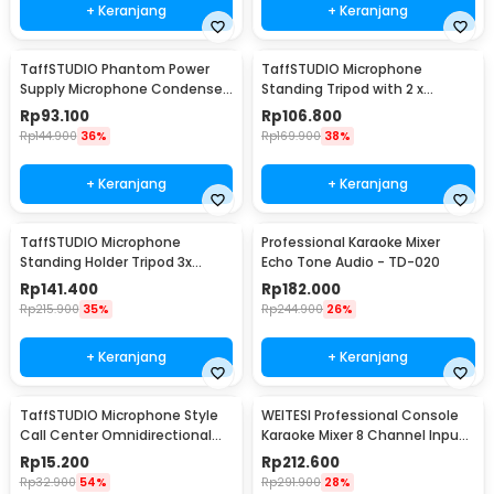
+ Keranjang
+ Keranjang
TaffSTUDIO Phantom Power
TaffSTUDIO Microphone
Supply Microphone Condenser
Standing Tripod with 2 x
1 Channel 48V - RU-P48V
Smartphone Holder - NB-03
Rp
93.100
Rp
106.800
Rp
144.900
36%
Rp
169.900
38%
+ Keranjang
+ Keranjang
TaffSTUDIO Microphone
Professional Karaoke Mixer
Standing Holder Tripod 3x
Echo Tone Audio - TD-020
Smartphone Holder - NB-04P
Rp
141.400
Rp
182.000
Rp
215.900
35%
Rp
244.900
26%
+ Keranjang
+ Keranjang
TaffSTUDIO Microphone Style
WEITESI Professional Console
Call Center Omnidirectional
Karaoke Mixer 8 Channel Input
52dB - MF03
Mic - AM-228
Rp
15.200
Rp
212.600
Rp
32.900
54%
Rp
291.900
28%