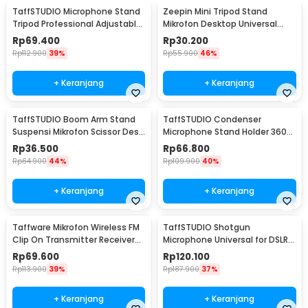
TaffSTUDIO Microphone Stand
Zeepin Mini Tripod Stand
Tripod Professional Adjustable
Mikrofon Desktop Universal
2 Holder - NB-107
dengan Pop Filter - F-9
Rp
69.400
Rp
30.200
Rp
112.900
39%
Rp
55.900
46%
+ Keranjang
+ Keranjang
TaffSTUDIO Boom Arm Stand
TaffSTUDIO Condenser
Suspensi Mikrofon Scissor Desk
Microphone Stand Holder 360
Clamp - NB-35
Lazypod Clamp - NB-35
Rp
36.500
Rp
66.800
Rp
64.900
44%
Rp
109.900
40%
+ Keranjang
+ Keranjang
Taffware Mikrofon Wireless FM
TaffSTUDIO Shotgun
Clip On Transmitter Receiver
Microphone Universal for DSLR
Jack 6.3mm - WR-601
Smartphone Computer - MIC-
Rp
69.600
Rp
120.100
05
Rp
113.900
39%
Rp
187.900
37%
+ Keranjang
+ Keranjang