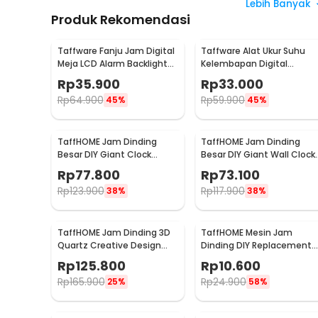
Lebih Banyak
Produk Rekomendasi
Taffware Fanju Jam Digital
Taffware Alat Ukur Suhu
Meja LCD Alarm Backlight
Kelembapan Digital
Sensor Suhu - JP9901
dengan Jam Alarm
Rp
35.900
Rp
33.000
Kalender - HTC-2
Rp
64.900
Rp
59.900
45%
45%
TaffHOME Jam Dinding
TaffHOME Jam Dinding
Besar DIY Giant Clock
Besar DIY Giant Wall Clock
Quartz 90-100cm - DIY-106
90-100cm - DIY-104
Rp
77.800
Rp
73.100
Rp
123.900
Rp
117.900
38%
38%
TaffHOME Jam Dinding 3D
TaffHOME Mesin Jam
Quartz Creative Design
Dinding DIY Replacement
Luxury Diamond 33cm -
Silent Movement Quartz -
Rp
125.800
Rp
10.600
T6807
5168-S
Rp
165.900
Rp
24.900
25%
58%