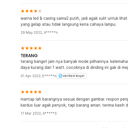
warna led & casing sama2 putih, jadi agak sulit untuk li
yang gelap atau tidak langsung kena cahaya lampu.
29 May 2022
,
A*****n
TERANG
terang banget jam nya banyak mode pilihannya. kelemah
daya kurang dari 1 watt. cocoknya di dinding ini gak di meja
01 Apr 2022
,
E*****n
Verified Buyer
mantap lah barangnya sesuai dengan gambar. respon penju
kardus luar agak penyok, tapi barang aman. terima kasih d
17 Mar 2022
,
A*****S