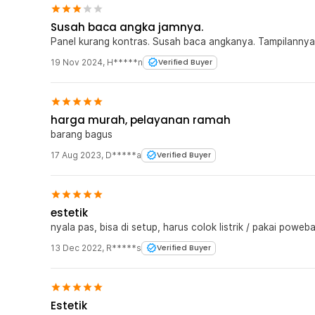
Susah baca angka jamnya.
Panel kurang kontras. Susah baca angkanya. Tampilannya
19 Nov 2024
,
H*****n
Verified Buyer
harga murah, pelayanan ramah
barang bagus
17 Aug 2023
,
D*****a
Verified Buyer
estetik
nyala pas, bisa di setup, harus colok listrik / pakai poweb
13 Dec 2022
,
R*****s
Verified Buyer
Estetik