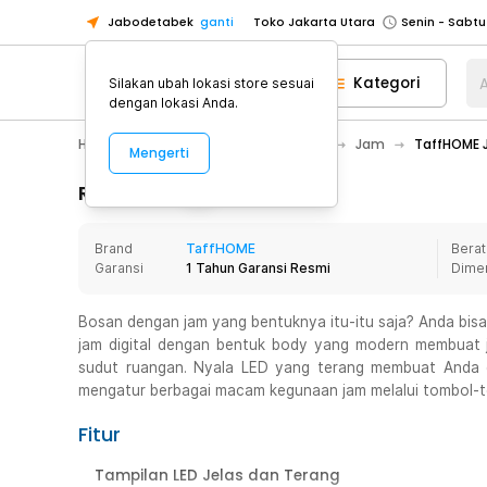
Jabodetabek
ganti
Toko Jakarta Utara
Toko Tangerang
Kategori
A
Silakan ubah lokasi store sesuai
Toko Cikupa
dengan lokasi Anda.
Pick n Go Jakarta Barat
Senin - J
Home Appliance
Dekorasi Rumah
Jam
TaffHOME J
Mengerti
Pick n Go Bekasi
Senin - Jumat (08
Pick n Go Depok
Senin - Jumat (08
Rincian Produk
Toko Jakarta Pusat
Senin - Sabtu
Brand
TaffHOME
Berat
Toko Jakarta Barat
Senin - Sabtu
Garansi
1 Tahun Garansi Resmi
Dime
Toko Jakarta Utara
Toko Tangerang
Bosan dengan jam yang bentuknya itu-itu saja? Anda bis
jam digital dengan bentuk body yang modern membuat ja
Toko Cikupa
sudut ruangan. Nyala LED yang terang membuat Anda d
Pick n Go Jakarta Barat
Senin - J
mengatur berbagai macam kegunaan jam melalui tombol-to
Pick n Go Bekasi
Senin - Jumat (08
Fitur
Pick n Go Depok
Senin - Jumat (08
Tampilan LED Jelas dan Terang