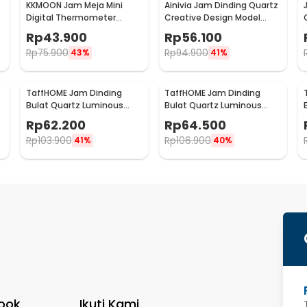
KKMOON Jam Meja Mini
Ainivia Jam Dinding Quartz
Digital Thermometer
Creative Design Model
Hygrometer Weather
Luminous 30cm - MM61WC
Rp
43.900
Rp
56.100
Station - CX220
Rp
75.900
Rp
94.900
43%
41%
TaffHOME Jam Dinding
TaffHOME Jam Dinding
Bulat Quartz Luminous
Bulat Quartz Luminous
Glow in The Dark 30cm
Glow in The Dark 30cm
Rp
62.200
Rp
64.500
MDB1
MDB3
Rp
103.900
Rp
106.900
41%
40%
ook
Ikuti Kami