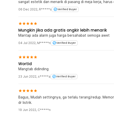
sangat estetik dan menarik di pasang di meja kerja, harus c
06 Dec 2022
,
R*****s
Verified Buyer
Mungkin jika ada gratis ongkir lebih menarik
Mantap ada alarm juga harga bersahabat semoga awet
04 Jul 2022
,
M*****n
Verified Buyer
Wortid
Mangtab didinding
23 Jun 2022
,
s*****a
Verified Buyer
Bagus, Mudah settingnya, ga terlalu terang/redup. Memo
dr listrik.
19 Jun 2022
,
C*****n