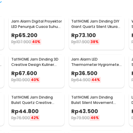
Jam Alarm Digital Proyektor
TaffHOME Jam Dinding DIY
LED Penunjuk Cuaca Suhu
Giant Quartz Silent Ukuran
Ruangan - 8190
Besar 90-100cm - DIY-101
Rp
65.200
Rp
73.100
Rp
107.900
Rp
117.900
40%
38%
TaffHOME Jam Dinding 3D
Jam Alarm LED
Creative Design Kuliner
Thermometer Hygrometer
Sendok Garpu 30.5cm -
Forecast Weather Station -
Rp
67.600
Rp
36.500
T6806
2159T
Rp
110.900
Rp
64.900
40%
44%
TaffHOME Jam Dinding
TaffHOME Jam Dinding
Bulat Quartz Creative
Bulat Silent Movement
Design Modern 29cm -
Quartz Model Modern 29cm
Rp
44.800
Rp
43.500
H6588
- H6589
Rp
76.900
Rp
79.900
42%
46%