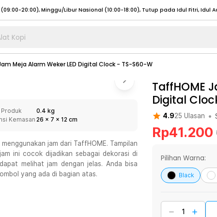
lat Kopi
umat (07:00 - 20:00), Sabtu - Minggu (08:00 - 20:00), Tutup pada Idul Fitri
Sele
am Meja Alarm Weker LED Digital Clock - TS-S60-W
:00 - 20:00), Sabtu - Minggu/ Libur Nasional (08:00 - 17:00)
Selengkapnya
:00 - 20:00), Sabtu - Minggu/ Libur Nasional (08:00 - 17:00)
TaffHOME J
Selengkapnya
Digital Clo
 (09:00-20:00), Minggu/Libur Nasional (12:00-20:00), Tutup pada Idul Fitri
Sele
 Produk
0.4 kg
 (09:00-20:00), Minggu/Libur Nasional (12:00-20:00), Tutup pada Idul Fitri
Sele
•
4.9
25
Ulasan
nsi Kemasan
26
x
7
x
12
cm
Rp
41.200
a menggunakan jam dari TaffHOME. Tampilan
m ini cocok dijadikan sebagai dekorasi di
Pilihan Warna:
apat melihat jam dengan jelas. Anda bisa
umat (07:00 - 20:00), Sabtu - Minggu (08:00 - 20:00), Tutup pada Idul Fitri
Sele
mbol yang ada di bagian atas.
Black
:00 - 20:00), Sabtu - Minggu/ Libur Nasional (08:00 - 17:00)
Selengkapnya
:00 - 20:00), Sabtu - Minggu/ Libur Nasional (08:00 - 17:00)
Selengkapnya