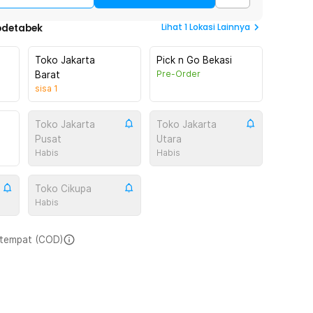
Lihat
1
Lokasi Lainnya
odetabek
Toko Jakarta
Pick n Go Bekasi
Pre-Order
Barat
sisa
1
Toko Jakarta
Toko Jakarta
Pusat
Utara
Habis
Habis
Toko Cikupa
Habis
i tempat (COD)