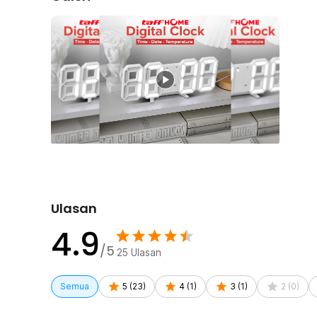
Ditenagai Menggunakan USB
Anda bisa menyalakan jam digital ini dengan mengh
laptop, atau media lain yang memiliki port USB. Jam a
terhubung. Untuk mengantisipasi jam berhenti berop
akibat sambungan daya yang terputus, ada baikn
Adanya baterai membuat sistem jam tetap aktif untuk
dan waktu akan update secara otomatis. Jam pun aka
saat kabel dayanya terhubung kembali.
Kelengkapan Produk
Rincian yang Anda dapatkan untuk pembelian produk ini
1 x TaffHOME Jam Meja Alarm Weker LED Digital Cl
1 x Kabel USB DC
Ulasan
1 x Baterai CR2032
4.9
1 x Panduan Penggunaan
/5
25
Ulasan
Semua
5
(
23
)
4
(
1
)
3
(
1
)
2
(
0
)