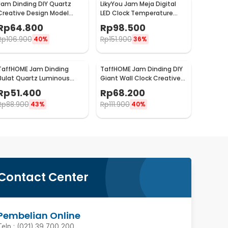
Jam Dinding DIY Quartz
LikyYou Jam Meja Digital
Creative Design Model
LED Clock Temperature
Deer Head 80cm - Q8073
Humidity Control - CYP-105
Rp
64.800
Rp
98.500
Rp
106.900
Rp
151.900
40%
36%
TaffHOME Jam Dinding
TaffHOME Jam Dinding DIY
Bulat Quartz Luminous
Giant Wall Clock Creative
Glow in The Dark 30cm
Design - S031
Rp
51.400
Rp
68.200
MDB4
Rp
88.900
Rp
111.900
43%
40%
Contact Center
Pembelian Online
Telp : (021) 39 700 200