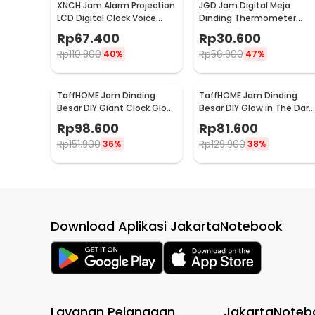
XNCH Jam Alarm Projection
JGD Jam Digital Meja
LCD Digital Clock Voice
Dinding Thermometer
Thermometer - FJ3532
Hygrometer Sensor - ZL20
Rp
67.400
Rp
30.600
Rp
110.900
Rp
56.900
40%
47%
TaffHOME Jam Dinding
TaffHOME Jam Dinding
Besar DIY Giant Clock Glow
Besar DIY Glow in The Dark
in The Dark 90-100cm -
90-100cm - JM-03
Rp
98.600
Rp
81.600
DIY-106
Rp
151.900
Rp
129.900
36%
38%
Download Aplikasi JakartaNotebook
Layanan Pelanggan
JakartaNoteb