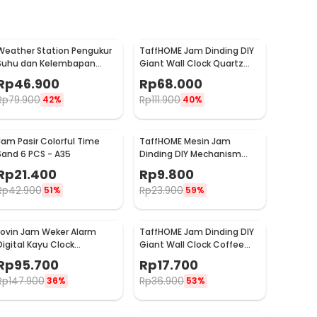
Weather Station Pengukur
TaffHOME Jam Dinding DIY
Suhu dan Kelembapan
Giant Wall Clock Quartz
Desk Jam Alarm - 3210
90-100cm - DIY-105
Rp
46.900
Rp
68.000
Rp
79.900
Rp
111.900
42%
40%
Jam Pasir Colorful Time
TaffHOME Mesin Jam
Sand 6 PCS - A35
Dinding DIY Mechanism
Quartz Replacement
Rp
21.400
Rp
9.800
Sparepart - 5168-S
Rp
42.900
Rp
23.900
51%
59%
Lovin Jam Weker Alarm
TaffHOME Jam Dinding DIY
Digital Kayu Clock
Giant Wall Clock Coffee
Temperatur Voice Control
Bell 40-70cm - DIY-12
Rp
95.700
Rp
17.700
- TX602
Rp
147.900
Rp
36.900
36%
53%