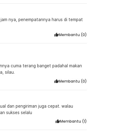
hat jam nya, penempatannya harus di tempat
Membantu (
0
)
annya cuma terang banget padahal makan
, silau.
Membantu (
0
)
al dan pengiriman juga cepat. walau
an sukses selalu
Membantu (
1
)