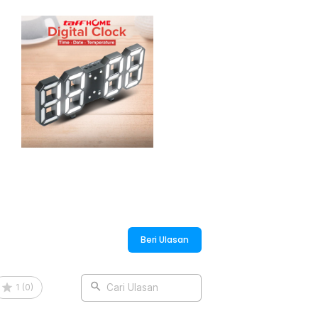
ubungkan kabel USB DC ke adaptor USB,
kan terus beroperasi selama kabel dayanya
erasi sehingga reset ke pengaturan awal
ya untuk menambahkan baterai CR2032.
 mengingat data terakhir pengaturan jam
n melanjutkan waktu yang telah berjalan
:
ock - TS-S60-W
Beri Ulasan
1
(
0
)
Cari Ulasan