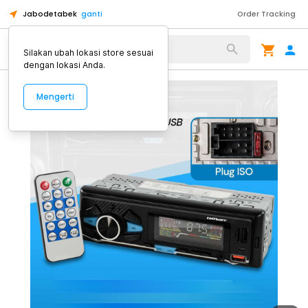
Jabodetabek
ganti
Order Tracking
Alat Kopi
Silakan ubah lokasi store sesuai
dengan lokasi Anda.
Mengerti