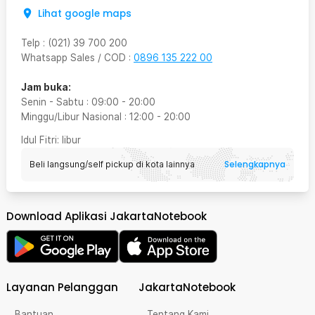
Lihat google maps
Telp
:
(021) 39 700 200
Whatsapp Sales / COD
:
0896 135 222 00
Jam buka:
Senin - Sabtu
:
09:00
-
20:00
Minggu/Libur Nasional
:
12:00
-
20:00
Idul Fitri
: libur
Selengkapnya
Beli langsung/self pickup di kota lainnya
Download Aplikasi JakartaNotebook
Layanan Pelanggan
JakartaNotebook
Bantuan
Tentang Kami