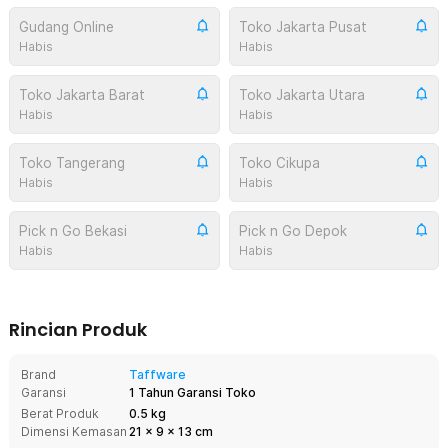
Gudang Online
Toko Jakarta Pusat
Habis
Habis
Toko Jakarta Barat
Toko Jakarta Utara
Habis
Habis
Toko Tangerang
Toko Cikupa
Habis
Habis
Pick n Go Bekasi
Pick n Go Depok
Habis
Habis
Rincian Produk
Brand
Taffware
Garansi
1 Tahun Garansi Toko
Berat Produk
0.5 kg
Dimensi Kemasan
21
x
9
x
13
cm