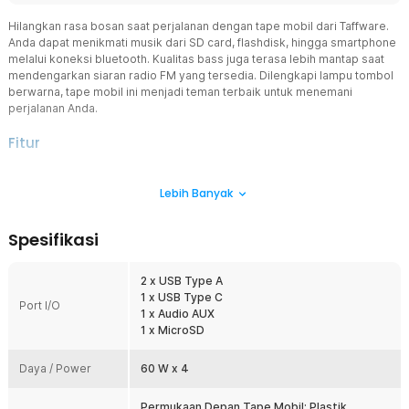
Hilangkan rasa bosan saat perjalanan dengan tape mobil dari Taffware.
Anda dapat menikmati musik dari SD card, flashdisk, hingga smartphone
melalui koneksi bluetooth. Kualitas bass juga terasa lebih mantap saat
mendengarkan siaran radio FM yang tersedia. Dilengkapi lampu tombol
berwarna, tape mobil ini menjadi teman terbaik untuk menemani
perjalanan Anda.
Fitur
Beragam Fungsi dengan Bluetooth
Lebih Banyak
Ingin memutar lagu dari smartphone? Cukup sambungkan bluetooth
smartphone ke tape mobil dan nikmati musik favorit Anda. Fitur ini
juga memungkinkan Anda menerima panggilan telepon langsung
Spesifikasi
melalui tape. Dengan koneksi bluetooth, perjalanan jadi lebih
praktis dan aman.
2 x USB Type A
Atur Efek Suara dan Pengaturan Lain
1 x USB Type C
Tombol panel audio hadir untuk mengatur efek suara sesuai genre
Port I/O
1 x Audio AUX
musik, mulai dari klasik, pop, jazz, hingga pop rock. Tape ini juga
1 x MicroSD
mendukung berbagai format audio seperti MP3 dan WMA.
Kemampuannya menyeimbangkan treble dan bass menghadirkan
Daya / Power
kualitas musik yang optimal.
60 W x 4
Anti Bosan dengan Radio FM
Permukaan Depan Tape Mobil: Plastik