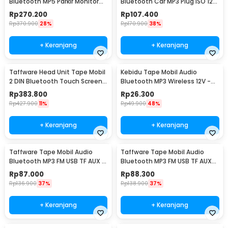
Bluetooth MP5 Parkir Monitor
Bluetooth Car MP3 Plug ISO 12V
Plug ISO 4.1 Inch - 4022D
60W - JSD-530
Rp
270.200
Rp
107.400
Rp
370.900
28%
Rp
170.900
38%
+ Keranjang
+ Keranjang
Taffware Head Unit Tape Mobil
Kebidu Tape Mobil Audio
2 DIN Bluetooth Touch Screen
Bluetooth MP3 Wireless 12V -
ISO 7 Inch - 7010B
747D
Rp
383.800
Rp
26.300
Rp
427.900
11%
Rp
49.900
48%
+ Keranjang
+ Keranjang
Taffware Tape Mobil Audio
Taffware Tape Mobil Audio
Bluetooth MP3 FM USB TF AUX 12
Bluetooth MP3 FM USB TF AUX
Pin 12V 60W - MP3-S210L
12V 60W - MP3-S211L
Rp
87.000
Rp
88.300
Rp
136.900
37%
Rp
138.900
37%
+ Keranjang
+ Keranjang