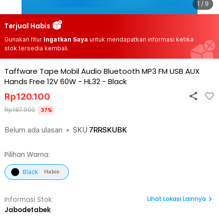
1 / 9
Terjual Habis
Gunakan fitur
Ingatkan Saya
untuk mendapatkan informasi ketika
stok tersedia kembali.
Taffware Tape Mobil Audio Bluetooth MP3 FM USB AUX
Hands Free 12V 60W - HL32
-
Black
Rp
120.100
Rp
187.900
37
%
Belum ada ulasan
•
SKU
7RRSKUBK
Pilihan Warna:
Black
Habis
Lihat
Lokasi Lainnya
Informasi Stok:
Jabodetabek