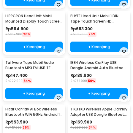
+ Keranjang
+ Keranjang
HIPPCRON Head Unit Mobil
PHYEE Head Unit Mobil 1 DIN
Mounted Display Touch Screen
Tape Touch Screen HD
10.26 Inch - B5303
Bluetooth ISO 7 Inch - 9606W
Rp
564.900
Rp
693.300
Rp
762.900
26%
Rp
935.900
26%
+ Keranjang
+ Keranjang
Taffware Tape Mobil Audio
IBEN Wireless CarPlay USB
Bluetooth MP3 FM USB TF
Dongle Android Auto Bluetooth
Phone Holder 15V - HL82
5.0 - OT001
Rp
147.400
Rp
139.900
Rp
222.900
34%
Rp
274.900
50%
+ Keranjang
+ Keranjang
Hicar CarPlay AI Box Wireless
TiKUTKU Wireless Apple CarPlay
Bluetooth WiFi 5GHz Android 13
Adapter USB Dongle Bluetooth
32GB - HA-13
5.3 - OT101
Rp
553.900
Rp
159.900
Rp
747.900
26%
Rp
238.900
34%