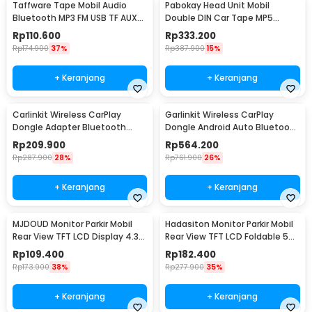
Taffware Tape Mobil Audio
Pabokay Head Unit Mobil
Bluetooth MP3 FM USB TF AUX
Double DIN Car Tape MP5
12V 60W - JSD-520
Player Plug ISO 7 Inch - 7018B
Rp
110.600
Rp
333.200
Rp
174.900
37%
Rp
387.900
15%
+ Keranjang
+ Keranjang
Carlinkit Wireless CarPlay
Garlinkit Wireless CarPlay
Dongle Adapter Bluetooth
Dongle Android Auto Bluetooth
Head Unit - CPC200-U2W Mini
Mic Version - CPC200-CCPA
Rp
209.900
Rp
564.200
Rp
287.900
28%
Rp
761.900
26%
+ Keranjang
+ Keranjang
MJDOUD Monitor Parkir Mobil
Hadasiton Monitor Parkir Mobil
Rear View TFT LCD Display 4.3
Rear View TFT LCD Foldable 5
Inch - 433
Inch - HT5
Rp
109.400
Rp
182.400
Rp
173.900
38%
Rp
277.900
35%
+ Keranjang
+ Keranjang