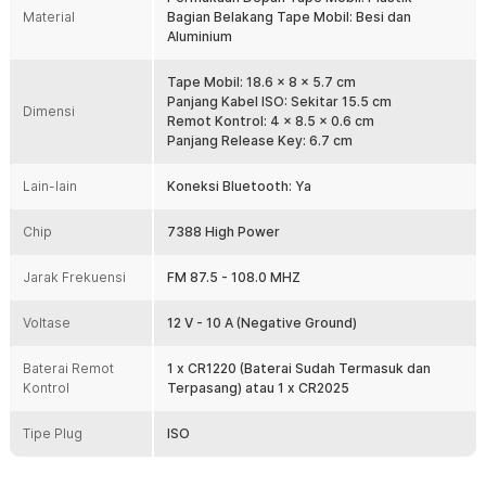
Tape mobil ini mendukung siaran radio FM bagi Anda yang ingin
Material
Bagian Belakang Tape Mobil: Besi dan
mendengarkan berita atau hiburan selama perjalanan. Sistem
Aluminium
pencarian saluran berlangsung otomatis, sehingga Anda bisa
mendapatkan sinyal terbaik tanpa penyetelan manual.
Tape Mobil: 18.6 x 8 x 5.7 cm
Koneksi Audio Lebih Luas
Panjang Kabel ISO: Sekitar 15.5 cm
Dimensi
Jika koneksi bluetooth sedang bermasalah, Anda tetap bisa
Remot Kontrol: 4 x 8.5 x 0.6 cm
memutar musik menggunakan kabel audio untuk menyambungkan
Panjang Release Key: 6.7 cm
smartphone. Cara ini memastikan Anda tetap dapat menikmati
musik tanpa hambatan.
Lain-lain
Koneksi Bluetooth: Ya
Berbagai Port Multifungsi
Anda juga dapat memutar lagu menggunakan kartu memori atau
Chip
7388 High Power
flashdisk melalui port yang tersedia. Tape ini turut menyediakan
port USB yang bisa digunakan untuk mengisi daya smartphone
Jarak Frekuensi
FM 87.5 - 108.0 MHZ
selama perjalanan.
Dukungan Koneksi ISO Universal
Voltase
12 V - 10 A (Negative Ground)
Untuk pemasangan yang lebih mudah, tape mobil ini sudah
mendukung konektor ISO yang bersifat universal. Anda tidak perlu
Baterai Remot
1 x CR1220 (Baterai Sudah Termasuk dan
khawatir soal kecocokannya karena standar ini digunakan pada
Kontrol
Terpasang) atau 1 x CR2025
banyak jenis mobil.
Tipe Plug
ISO
Kelengkapan Produk
Rincian yang Anda dapatkan untuk pembelian produk ini: