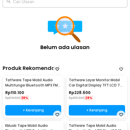
Cari Ulasan
Belum ada ulasan
Produk Rekomendasi
Taffware Tape Mobil Audio
Taffware Layar Monitor Mobil
Multifungsi Bluetooth MP3 FM
Car Digital Display TFT LCD 7
Radio ISO 1 DIN - JSD-520
Inch - C-T703
Rp
110.100
Rp
228.600
Rp
174.900
38%
Rp
313.900
28%
+ Keranjang
+ Keranjang
Kklusb Tape Mobil Audio
Taffware Tape Mobil Audio