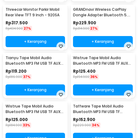
Threecar Monitor Parkir Mobil
GRANDnavi Wireless CarPlay
Rear View TFT 9 Inch - 920SA
Dongle Adapter Bluetooth 5.0
iPhone Only - CP-101
Rp
317.500
Rp
229.900
Rp
434.900
27%
Rp
314.900
27%
+ Keranjang
+ Keranjang
Tianyu Tape Mobil Audio
Wistrue Tape Mobil Audio
Bluetooth MP3 FM USB TF AUX
Bluetooth MP3 FM USB TF AUX
Wireless 12V 60W - 618
60W - 2219
Rp
119.200
Rp
125.400
Rp
186.900
37%
Rp
194.900
36%
+ Keranjang
+ Keranjang
Wistrue Tape Mobil Audio
Taffware Tape Mobil Audio
Bluetooth MP3 FM USB TF AUX
Bluetooth MP3 FM USB TF
LCD ISO 12V 60W - 2225
Phone Holder 12V 60W - HL81
Rp
125.000
Rp
152.900
Rp
184.900
33%
Rp
229.900
34%