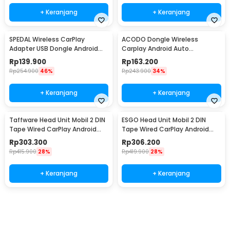
+ Keranjang
+ Keranjang
SPEDAL Wireless CarPlay
ACODO Dongle Wireless
Adapter USB Dongle Android
Carplay Android Auto
Auto Bluetooth - OT110
Bluetooth 5.0 WiFi 5.8GHz -
Rp
139.900
Rp
163.200
A50
Rp
254.900
46%
Rp
243.900
34%
+ Keranjang
+ Keranjang
Taffware Head Unit Mobil 2 DIN
ESGO Head Unit Mobil 2 DIN
Tape Wired CarPlay Android
Tape Wired CarPlay Android
Auto 7 Inch - F7010C
Auto 7 Inch - F7018C
Rp
303.300
Rp
306.200
Rp
415.900
28%
Rp
419.900
28%
+ Keranjang
+ Keranjang
Ingatkan Saya