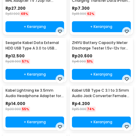
MHL Adapter TV 720p for
Charging Transfer Data iPhone
Smartphone - S2
2.4A 1M - S-IP5G
Rp
27.200
Rp
7.300
Rp
51.900
48%
Rp
18.900
62%
+ Keranjang
+ Keranjang
Seagate Kabel Data External
ZHIYU Battery Capacity Meter
HDD USB Type A 3.0 to USB
Discharge Tester 1.5v-12v for
Micro B Cable 50cm - OD5.5
18650 - HW-586
Rp
12.500
Rp
20.600
(ORIGINAL)
Rp
28.900
57%
Rp
41.900
51%
+ Keranjang
+ Keranjang
Kabel Lightning ke 3.5mm
Kabel USB Type C 3.1 to 3.5mm
Audio Headphone Adapter for
Audio Jack Converter Female
iPhone - JH-001
10.5cm - L41
Rp
14.000
Rp
4.200
Rp
30.900
55%
Rp
15.900
74%
+ Keranjang
+ Keranjang