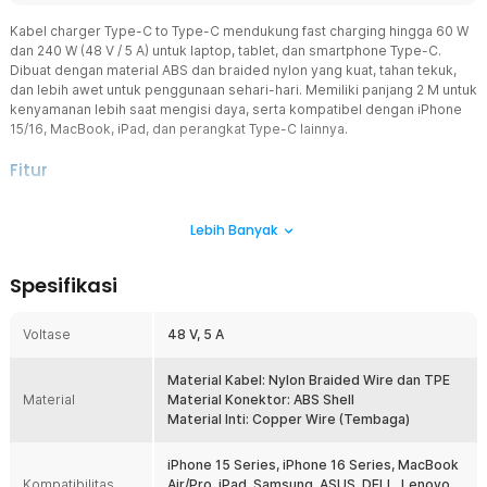
Kabel charger Type-C to Type-C mendukung fast charging hingga 60 W
dan 240 W (48 V / 5 A) untuk laptop, tablet, dan smartphone Type-C.
Dibuat dengan material ABS dan braided nylon yang kuat, tahan tekuk,
dan lebih awet untuk penggunaan sehari-hari. Memiliki panjang 2 M untuk
kenyamanan lebih saat mengisi daya, serta kompatibel dengan iPhone
15/16, MacBook, iPad, dan perangkat Type-C lainnya.
Fitur
Fast Charging 240 W
Lebih Banyak
Kabel charger Type-C to Type-C ini mendukung teknologi
TypePower Delivery (PD) dengan pilihan daya hingga 60 W dan 240
W (48 V / 5 A) untuk pengisian daya yang cepat dan stabil. Dirancang
Spesifikasi
untuk memenuhi kebutuhan berbagai perangkat Type-C, mulai dari
smartphone, tablet, hingga laptop yang mendukung fast charging.
Dukungan daya yang optimal membantu mempercepat proses
Voltase
48 V, 5 A
pengisian sekaligus menjaga performa pengisian tetap stabil.
Cocok untuk penggunaan sehari-hari maupun kebutuhan kerja yang
Material Kabel: Nylon Braided Wire dan TPE
membutuhkan pengisian daya lebih efisien.
Material
Material Konektor: ABS Shell
Konektor Type-C to Type-C Universal
Material Inti: Copper Wire (Tembaga)
Menggunakan konektor Type-C di kedua sisi sehingga kompatibel
dengan berbagai perangkat modern. Kabel data Type-C to Type-C
iPhone 15 Series, iPhone 16 Series, MacBook
ini dapat digunakan untuk MacBook Air, MacBook Pro, iPad Air, iPad
Kompatibilitas
Air/Pro, iPad, Samsung, ASUS, DELL, Lenovo,