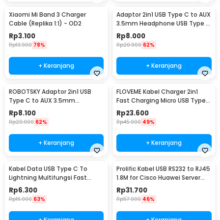
Xiaomi Mi Band 3 Charger
Adaptor 2in1 USB Type C to AUX
Cable (Replika 1:1) - OD2
3.5mm Headphone USB Type C
- W1O33
Rp
3.100
Rp
8.000
Rp
13.900
78%
Rp
20.900
62%
+ Keranjang
+ Keranjang
ROBOTSKY Adaptor 2in1 USB
FLOVEME Kabel Charger 2in1
Type C to AUX 3.5mm
Fast Charging Micro USB Type
Headphone and USB Type C -
C 14W 1.2M - B00626
Rp
8.100
Rp
23.600
S-K06
Rp
20.900
62%
Rp
45.900
49%
+ Keranjang
+ Keranjang
Kabel Data USB Type C To
Prolific Kabel USB RS232 to RJ45
Lightning Multifungsi Fast
1.8M for Cisco Huawei Server
Charging 5V 2A 1M - 1636
Router - PL2303RA
Rp
6.300
Rp
31.700
Rp
16.900
63%
Rp
57.900
46%
+ Keranjang
+ Keranjang