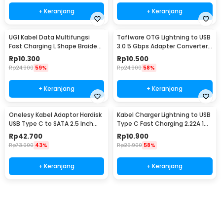
+ Keranjang
+ Keranjang
UGI Kabel Data Multifungsi
Taffware OTG Lightning to USB
Fast Charging L Shape Braided
3.0 5 Gbps Adapter Converter
5V 2A 1M USB Type C - UGI02
- NO14
Rp
10.300
Rp
10.500
Rp
24.900
59%
Rp
24.900
58%
+ Keranjang
+ Keranjang
Onelesy Kabel Adaptor Hardisk
Kabel Charger Lightning to USB
USB Type C to SATA 2.5 Inch
Type C Fast Charging 2.22A 1M
Support 5G - ONUSBC
- V12
Rp
42.700
Rp
10.900
Rp
73.900
43%
Rp
25.900
58%
+ Keranjang
+ Keranjang
Ingatkan Saya