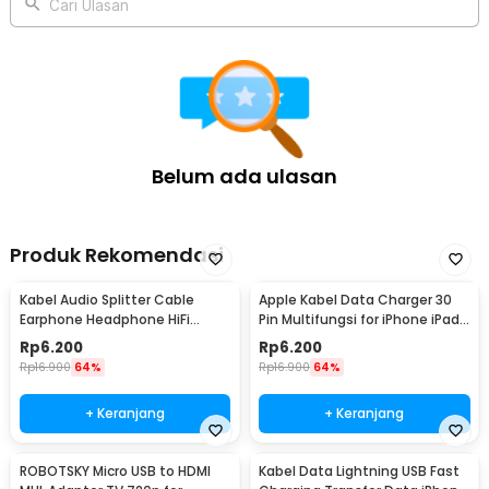
Cari Ulasan
Dirancang untuk mendukung seluruh perangkat Apple dengan port
Type-C, termasuk iPhone 15 Series dan iPhone 16 Series. Kabel
Type-C to Type-C PD240W ini mampu memberikan pengisian daya
yang stabil dan efisien untuk kebutuhan harian. Cocok digunakan
bersama adaptor Type-C, MacBook, iPad, maupun perangkat Type-
C lainnya dalam satu ekosistem Apple.
Kelengkapan Produk
Belum ada ulasan
Rincian yang Anda dapatkan untuk pembelian produk ini:
1 x TECVAS Kabel Charger USB Type C to Type C Fast Charging
2M - AO51
Produk Rekomendasi
Kabel Audio Splitter Cable
Apple Kabel Data Charger 30
Earphone Headphone HiFi
Pin Multifungsi for iPhone iPad
3.5mm to 2x3.5mm - AV115
iPod 1M - S-IPAD
Rp
6.200
Rp
6.200
Rp
16.900
64%
Rp
16.900
64%
+ Keranjang
+ Keranjang
ROBOTSKY Micro USB to HDMI
Kabel Data Lightning USB Fast