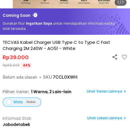
1 / 7
Coming Soon
Gunakan fitur
Ingatkan Saya
untuk mendapatkan informasi ketika
stok tersedia.
TECVAS Kabel Charger USB Type C to Type C Fast
Charging 2M 240W - AO51
-
White
Rp
39.000
Rp
68.900
44
%
Belum ada ulasan
•
SKU
7CCL0XWH
Lihat Varian Lainnya
Pilihan Varian:
1
Warna,
2 Lain-lain
White
Habis
Lihat
Lokasi Lainnya
Informasi Stok:
Jabodetabek