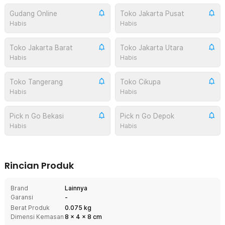
Gudang Online
Toko Jakarta Pusat
Habis
Habis
Toko Jakarta Barat
Toko Jakarta Utara
Habis
Habis
Toko Tangerang
Toko Cikupa
Habis
Habis
Pick n Go Bekasi
Pick n Go Depok
Habis
Habis
Rincian Produk
Brand
Lainnya
Garansi
-
Berat Produk
0.075 kg
Dimensi Kemasan
8
x
4
x
8
cm