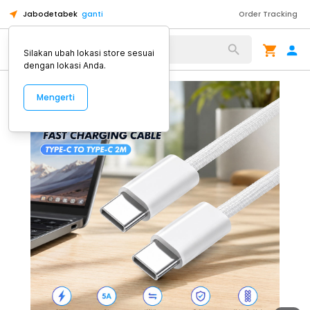
Jabodetabek
ganti
Order Tracking
Alat Kopi
Silakan ubah lokasi store sesuai
dengan lokasi Anda.
Mengerti