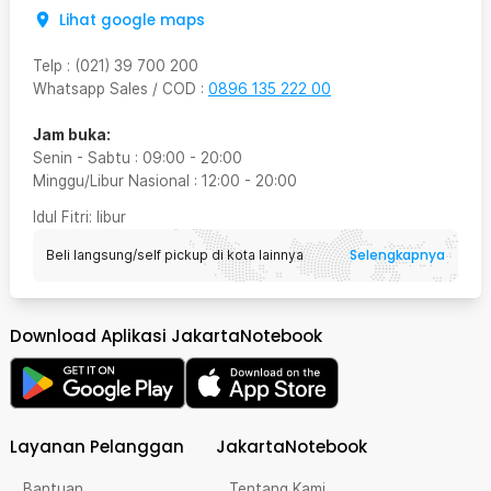
Lihat google maps
Telp
:
(021) 39 700 200
Whatsapp Sales / COD
:
0896 135 222 00
Jam buka:
Senin - Sabtu
:
09:00
-
20:00
Minggu/Libur Nasional
:
12:00
-
20:00
Idul Fitri
: libur
Selengkapnya
Beli langsung/self pickup di kota lainnya
Download Aplikasi JakartaNotebook
Layanan Pelanggan
JakartaNotebook
Bantuan
Tentang Kami