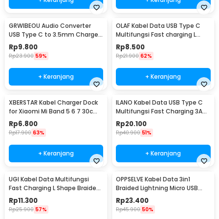
GRWIBEOU Audio Converter
OLAF Kabel Data USB Type C
USB Type C to 3.5mm Charger
Multifungsi Fast charging L
Port - GR35C
Shape 5A 1M - OL01
Rp
9.800
Rp
8.500
Rp
23.900
59%
Rp
21.900
62%
+ Keranjang
+ Keranjang
XBERSTAR Kabel Charger Dock
ILANO Kabel Data USB Type C
for Xiaomi Mi Band 5 6 7 30cm
Multifungsi Fast Charging 3A
- EDCS300
60W 1.2M - ILC3
Rp
6.800
Rp
20.100
Rp
17.900
63%
Rp
40.900
51%
+ Keranjang
+ Keranjang
UGI Kabel Data Multifungsi
OPPSELVE Kabel Data 3in1
Fast Charging L Shape Braided
Braided Lightning Micro USB
2A 2M USB Type C - W-009
Type C 5V 6A 1.2M - OP142
Rp
11.300
Rp
23.400
Rp
25.900
57%
Rp
45.900
50%