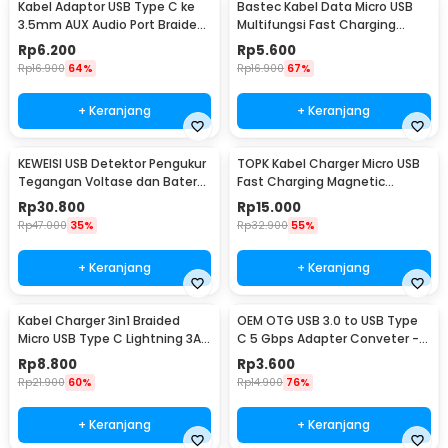
Kabel Adaptor USB Type C ke
Bastec Kabel Data Micro USB
3.5mm AUX Audio Port Braided
Multifungsi Fast Charging
- PJ1645-01
Braided 100cm - BN100
Rp
6.200
Rp
5.600
Rp
16.900
64%
Rp
16.900
67%
+ Keranjang
+ Keranjang
KEWEISI USB Detektor Pengukur
TOPK Kabel Charger Micro USB
Tegangan Voltase dan Baterai
Fast Charging Magnetic
Tester - KWS-V20
Braided 5V 2.4A 1M - CS1711
Rp
30.800
Rp
15.000
Rp
47.000
35%
Rp
32.900
55%
+ Keranjang
+ Keranjang
Kabel Charger 3in1 Braided
OEM OTG USB 3.0 to USB Type
Micro USB Type C Lightning 3A
C 5 Gbps Adapter Conveter -
1.2M - US186
US154
Rp
8.800
Rp
3.600
Rp
21.900
60%
Rp
14.900
76%
+ Keranjang
+ Keranjang