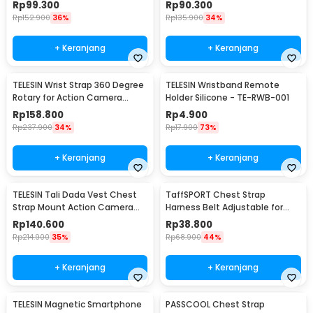
Action Camera - TLQ-001
Camera - GP-JFM-002
Rp
99.300
Rp
90.300
Rp
152.900
36%
Rp
135.900
34%
+ Keranjang
+ Keranjang
TELESIN Wrist Strap 360 Degree
TELESIN Wristband Remote
Rotary for Action Camera
Holder Silicone - TE-RWB-001
GoPro SJCAM - GP-WFS-221
Rp
158.800
Rp
4.900
Rp
237.900
34%
Rp
17.900
73%
+ Keranjang
+ Keranjang
TELESIN Tali Dada Vest Chest
TaffSPORT Chest Strap
Strap Mount Action Camera
Harness Belt Adjustable for
Quick Release - S2-CGP-01
GoPro and Smartphone - G-11
Rp
140.600
Rp
38.800
Rp
214.900
35%
Rp
68.900
44%
+ Keranjang
+ Keranjang
TELESIN Magnetic Smartphone
PASSCOOL Chest Strap