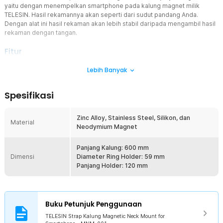
yaitu dengan menempelkan smartphone pada kalung magnet milik
TELESIN. Hasil rekamannya akan seperti dari sudut pandang Anda.
Dengan alat ini hasil rekaman akan lebih stabil daripada mengambil hasil
rekaman dengan tangan.
Fitur
Perspektif POV
Lebih Banyak
Bagikan pengalaman kepada orang lain menggunakan magnetic
neck mount dari TELESIN karena hasil rekamannya dari sudut
Spesifikasi
pandang Anda. Ketika melakukan perjalanan, orang lain juga bisa
melihat pemandangan seperti apa yang Anda lihat. Ketika Anda
berolahraga dan merekam dengan magnetic mount ini, maka
Zinc Alloy, Stainless Steel, Silikon, dan
Material
penonton pun akan merasakan keseruannya.
Neodymium Magnet
Tempelan Magnet Kuat
Dilengkapi dengan 16 magnet neodymium yang kuat, Anda tak perlu
Panjang Kalung: 600 mm
Dimensi
khawatir smartphone atau kamera aksi akan terjatuh ketika berlari
Diameter Ring Holder: 59 mm
atau melompat. Kompatibel untuk smartphone yang dilengkapi
Panjang Holder: 120 mm
dengan MagSafe seperti iPhone 12, 13, 14, 15, atau ponsel dengan
case magnetik.
Penggunaan Sangat Mudah
Buku Petunjuk Penggunaan
Untuk menggunakan magnetic mount ini sangat lah mudah. Anda
hanya perlu mengalungkan magnetic base di leher, kemudian
TELESIN Strap Kalung Magnetic Neck Mount for