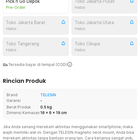
Pick n Go Depok
Toko Jakarta Pusat
Pre-Order
Habis
Toko Jakarta Barat
Toko Jakarta Utara
Habis
Habis
Toko Tangerang
Toko Cikupa
Habis
Habis
Tersedia bayar di tempat (COD)
Rincian Produk
Brand
TELESIN
Garansi
-
Berat Produk
0.5 kg
Dimensi Kemasan
16
x
6
x
19
cm
Jika Anda senang merekam aktivitas menggunakan smartphone, maka
wajib memiliki alat ini. Dengan TELESIN magnetic neck mount, Anda bisa
merekam aktivitas tanpa bantuan orang lain. Cara kerjanya sangat unik,