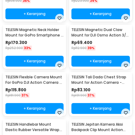
Rp
198.900
36%
Rp
223.900
34%
+ Keranjang
+ Keranjang
TELESIN Magnetic Neck Holder
TELESIN Magnetic Dual Claw
Mount for GoPro Smartphone -
Mount for DJI Osmo Action 3/4
TE-HNB-002
- OA-TPM-T04
Rp
170.300
Rp
69.400
Rp
252.900
33%
Rp
112.900
39%
+ Keranjang
+ Keranjang
TELESIN Flexible Camera Mount
TELESIN Tali Dada Chest Strap
For GoPro DJI Action Camera -
Mount for Action Camera -
TE-FM-002
GP-UCS-001
Rp
115.800
Rp
83.100
Rp
181.900
37%
Rp
131.900
37%
+ Keranjang
+ Keranjang
TELESIN Handlebar Mount
TELESIN Jepitan Kamera Aksi
Elastic Rubber Versatile Wrap
Backpack Clip Mount Action