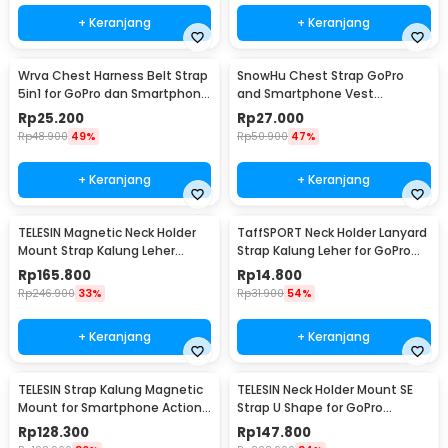
+ Keranjang
+ Keranjang
Wrva Chest Harness Belt Strap
SnowHu Chest Strap GoPro
5in1 for GoPro dan Smartphone
and Smartphone Vest
- WYA01
Adjustable - GP60
Rp
25.200
Rp
27.000
Rp
48.900
49%
Rp
50.900
47%
+ Keranjang
+ Keranjang
TELESIN Magnetic Neck Holder
TaffSPORT Neck Holder Lanyard
Mount Strap Kalung Leher
Strap Kalung Leher for GoPro
GoPro Insta360 - TE-HNB-001
Smartphone - NL14
Rp
165.800
Rp
14.800
Rp
246.900
33%
Rp
31.900
54%
+ Keranjang
+ Keranjang
TELESIN Strap Kalung Magnetic
TELESIN Neck Holder Mount SE
Mount for Smartphone Action
Strap U Shape for GoPro
Camera - TE-MMK-002
Smartphone - TE-HNB-003
Rp
128.300
Rp
147.800