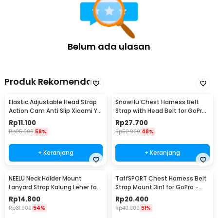
Belum ada ulasan
Produk Rekomendasi
Elastic Adjustable Head Strap
SnowHu Chest Harness Belt
Action Cam Anti Slip Xiaomi Yi
Strap with Head Belt for GoPro
GoPro - GP020
Xiaomi - GP59
Rp
11.100
Rp
27.700
Rp
25.900
58%
Rp
52.900
48%
+ Keranjang
+ Keranjang
NEELU Neck Holder Mount
TaffSPORT Chest Harness Belt
Lanyard Strap Kalung Leher for
Strap Mount 3in1 for GoPro -
GoPro - GA888
WMA01
Rp
14.800
Rp
20.400
Rp
31.900
54%
Rp
40.900
51%