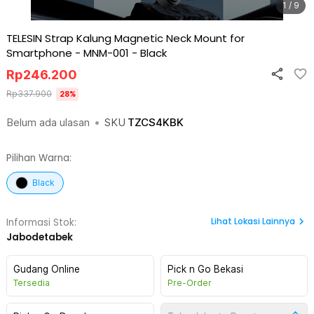
1 / 9
TELESIN Strap Kalung Magnetic Neck Mount for
Smartphone - MNM-001
-
Black
Rp
246.200
Rp
337.900
28
%
Belum ada ulasan
•
SKU
TZCS4KBK
Pilihan Warna:
Black
Lihat
Lokasi Lainnya
Informasi Stok:
Jabodetabek
Gudang Online
Pick n Go Bekasi
Tersedia
Pre-Order