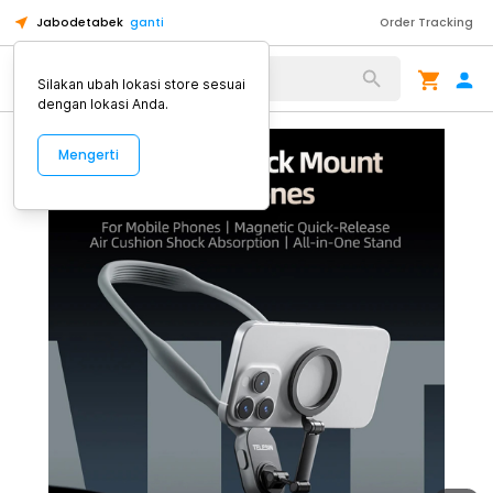
Jabodetabek
ganti
Order Tracking
Alat Kopi
Silakan ubah lokasi store sesuai
dengan lokasi Anda.
Mengerti