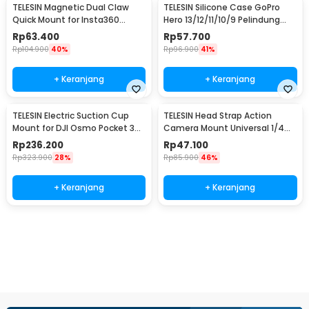
TELESIN Magnetic Dual Claw
TELESIN Silicone Case GoPro
Quick Mount for Insta360
Hero 13/12/11/10/9 Pelindung
ACE/ACE PRO - S7-JBK-06-TIS
Kamera Aksi - S6-PTC-010-
Rp
63.400
Rp
57.700
TGP
Rp
104.900
40%
Rp
96.900
41%
+ Keranjang
+ Keranjang
TELESIN Electric Suction Cup
TELESIN Head Strap Action
Mount for DJI Osmo Pocket 3
Camera Mount Universal 1/4
Dual Ball - S3-SUS-07
Adjustable - GP-HMS-T04
Rp
236.200
Rp
47.100
Rp
323.900
28%
Rp
85.900
46%
+ Keranjang
+ Keranjang
Beli Sekarang