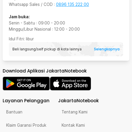
Whatsapp Sales / COD
:
0896 135 222 00
Jam buka:
Senin - Sabtu
:
09:00
-
20:00
Minggu/Libur Nasional
:
12:00
-
20:00
Idul Fitri
: libur
Selengkapnya
Beli langsung/self pickup di kota lainnya
Download Aplikasi JakartaNotebook
Layanan Pelanggan
JakartaNotebook
Bantuan
Tentang Kami
Klaim Garansi Produk
Kontak Kami