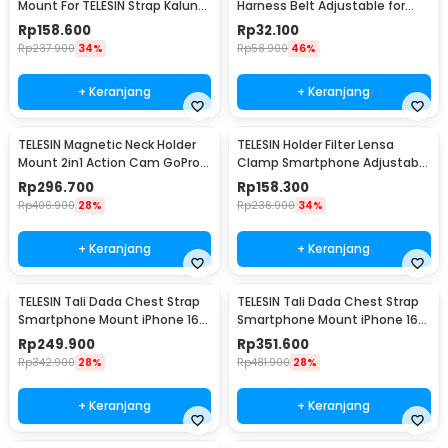
Mount For TELESIN Strap Kalung
Harness Belt Adjustable for
- P7-MB-01
GoPro and Smartphone - PL03
Rp
158.600
Rp
32.100
Rp
237.900
34%
Rp
58.900
46%
+ Keranjang
+ Keranjang
TELESIN Magnetic Neck Holder
TELESIN Holder Filter Lensa
Mount 2in1 Action Cam GoPro
Clamp Smartphone Adjustable
Smartphone - P2-HNB-02
67mm - P3-EAK-02
Rp
296.700
Rp
158.300
Rp
406.900
28%
Rp
236.900
34%
+ Keranjang
+ Keranjang
TELESIN Tali Dada Chest Strap
TELESIN Tali Dada Chest Strap
Smartphone Mount iPhone 16
Smartphone Mount iPhone 16
Pro - P2-CGP-01
Pro Max - P2-CGP-02
Rp
249.900
Rp
351.600
Rp
342.900
28%
Rp
481.900
28%
+ Keranjang
+ Keranjang