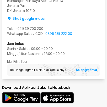
Bendungan Hilir Raya Blok G1 No. 10
Jakarta Pusat
DKI Jakarta
10210
Lihat google maps
Telp
:
(021) 39 700 200
Whatsapp Sales / COD
:
0896 135 222 00
Jam buka:
Senin - Sabtu
:
09:00
-
20:00
Minggu/Libur Nasional
:
12:00
-
20:00
Idul Fitri
: libur
Selengkapnya
Beli langsung/self pickup di kota lainnya
Download Aplikasi JakartaNotebook