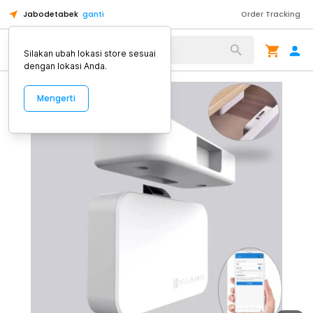
Jabodetabek
ganti
Order Tracking
Alat Kopi
Silakan ubah lokasi store sesuai
dengan lokasi Anda.
Mengerti