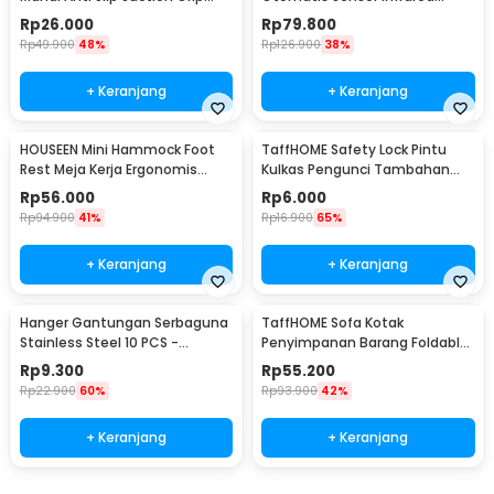
Handle Safety - SG-188
Stainless Steel 250ml - AD-03
Rp
26.000
Rp
79.800
Rp
49.900
48%
Rp
126.900
38%
+ Keranjang
+ Keranjang
HOUSEEN Mini Hammock Foot
TaffHOME Safety Lock Pintu
Rest Meja Kerja Ergonomis
Kulkas Pengunci Tambahan
Sandaran Kaki
Tempel - S1843
Rp
56.000
Rp
6.000
Rp
94.900
41%
Rp
16.900
65%
+ Keranjang
+ Keranjang
Hanger Gantungan Serbaguna
TaffHOME Sofa Kotak
Stainless Steel 10 PCS -
Penyimpanan Barang Foldable
M127105
Storage Box 30x30x30cm - L170
Rp
9.300
Rp
55.200
Rp
22.900
60%
Rp
93.900
42%
+ Keranjang
+ Keranjang