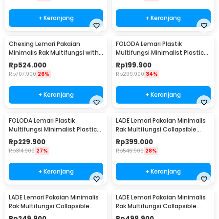
+ Keranjang
+ Keranjang
Chexing Lemari Pakaian
FOLODA Lemari Plastik
Minimalis Rak Multifungsi with
Multifungsi Minimalist Plastic
Drawer - JG2155-1Y-1Z-1C
Storage Cabinet - FD698
Rp
524.000
Rp
199.900
Rp
707.900
26%
Rp
299.900
34%
+ Keranjang
+ Keranjang
FOLODA Lemari Plastik
LADE Lemari Pakaian Minimalis
Multifungsi Minimalist Plastic
Rak Multifungsi Collapsible
Storage Cabinet - FD699
Storage Box 4 Layer - LD3
Rp
229.900
Rp
399.000
Rp
314.900
27%
Rp
546.900
28%
+ Keranjang
+ Keranjang
LADE Lemari Pakaian Minimalis
LADE Lemari Pakaian Minimalis
Rak Multifungsi Collapsible
Rak Multifungsi Collapsible
Storage Box 3 Layer - LD3
Storage Box 5 Layer - LD3
Rp
249.900
Rp
499.900