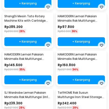
+ Keranjang
+ Keranjang
ShangDi Mesin Tato Rotary
HAMODERN Lemari Pakaian
Machine Kits with Cartridge
Minimalis Rak Multifungsi
Needles - TPN-020
dengan Gorden 4 Grid 1 Row -
Rp
285.200
Rp
97.800
HM1
Rp
390.900
28%
Rp
150.900
36%
+ Keranjang
+ Keranjang
HAMODERN Lemari Pakaian
HAMODERN Lemari Pakaian
Minimalis Rak Multifungsi
Minimalis Rak Multifungsi
dengan Gorden 8 Grid 2 Row -
dengan Gorden 10 Grid 2 Row -
Rp
145.600
Rp
150.800
HM1
HM1
Rp
220.900
35%
Rp
227.900
34%
+ Keranjang
+ Keranjang
SJ Wardrobe Lemari Pakaian
TaffHOME Rak Susun
Minimalis Rak Multifungsi 2in1
Multifungsi Iron Steel Storage
Gorden Size L - HM2
Rack Adjustable 5 Layer - S35
Rp
239.300
Rp
242.400
Rp
327.900
28%
Rp
332.900
28%