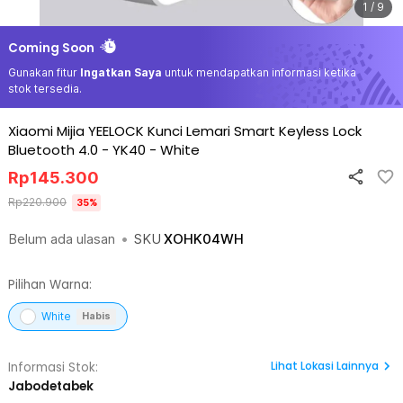
1 / 9
Coming Soon
Gunakan fitur
Ingatkan Saya
untuk mendapatkan informasi ketika
stok tersedia.
Xiaomi Mijia YEELOCK Kunci Lemari Smart Keyless Lock
Bluetooth 4.0 - YK40
-
White
Rp
145.300
Rp
220.900
35
%
Belum ada ulasan
•
SKU
XOHK04WH
Pilihan Warna:
White
Habis
Lihat
Lokasi Lainnya
Informasi Stok:
Jabodetabek