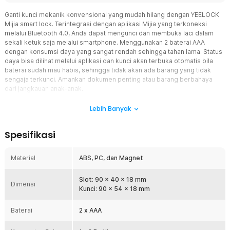
Ganti kunci mekanik konvensional yang mudah hilang dengan YEELOCK
Mijia smart lock. Terintegrasi dengan aplikasi Mijia yang terkoneksi
melalui Bluetooth 4.0, Anda dapat mengunci dan membuka laci dalam
sekali ketuk saja melalui smartphone. Menggunakan 2 baterai AAA
dengan konsumsi daya yang sangat rendah sehingga tahan lama. Status
daya bisa dilihat melalui aplikasi dan kunci akan terbuka otomatis bila
baterai sudah mau habis, sehingga tidak akan ada barang yang tidak
sengaja terkunci. Amankan dokumen penting atau barang berbahaya
dari jangkauan anak-anak.
Fitur
Lebih Banyak
Ganti Kunci Konvensional, Buka Kunci dalam Sekali Ketuk
Spesifikasi
Gantikan kunci mekanik konvensional Anda yang mudah hilang.
YEELOCK smart lock mengunci laci atau kabinet Anda melalui
koneksi Bluetooth 4.0 lewat aplikasi Mijia. Kunci atau buka dalam
Material
ABS, PC, dan Magnet
sekali ketuk saja dalam jarak kurang dari 10 meter. Tidak perlu
khawatir kunci akan hilang.
Slot: 90 x 40 x 18 mm
Dimensi
Jauhkan Barang Berbahaya dari Jangkauan Anak-Anak
Kunci: 90 x 54 x 18 mm
Anak-anak punya rasa keingintahuan yang membuat mereka ingin
membuka kabinet. Amankan kabinet Anda yang berisi barang-
Baterai
2 x AAA
barang besar dan berbahaya jauh dari jangkauan anak-anak dengan
YEELOCK smart lock.