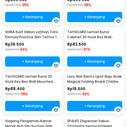
Rp
342.900
28%
Rp
684.900
28%
+ Keranjang
+ Keranjang
SHINA Kulit Silikon Latihan Tato
TaffGUARD Lemari Kunci
Pemula Practice Skin Tattoo 10
Cabinet 20 Hook Box Wall
PCS - SH93
Mounted with Key Lock - KD-20
Rp
36.500
Rp
83.500
Rp
64.900
44%
Rp
130.900
37%
+ Keranjang
+ Keranjang
TaffGUARD Lemari Kunci 20
Lazy Alat Bantu Lipat Baju Anak
Hook Key Box Wall Mounted
Magical Folding Board Children
with Code Lock - KD-20
Cloth - 002
Rp
88.400
Rp
19.500
Rp
142.900
39%
Rp
39.900
52%
+ Keranjang
+ Keranjang
Gagang Pengaman Kamar
SPALIFE Dispenser Sabun
Mandi Anti Slip Suction Grip
Otomatis Sensor Infrared