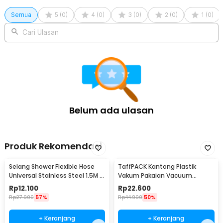
Semua
5
(
0
)
4
(
0
)
3
(
0
)
2
(
0
)
1
(
0
)
Cari Ulasan
Belum ada ulasan
Produk Rekomendasi
Selang Shower Flexible Hose
TaffPACK Kantong Plastik
Universal Stainless Steel 1.5M -
Vakum Pakaian Vacuum
SM15
Compression Bag 1 PCS L -
Rp
12.100
Rp
22.600
SN024
Rp
27.900
57%
Rp
44.900
50%
+ Keranjang
+ Keranjang