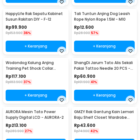
HappyLife Rak Sepatu Kabinet
Tali Tuntun Anjing Dog Leash
Susun Rakitan DIY - F-12
Rope Nylon Rope 1.5M - M10
Rp
99.900
Rp
12.600
Rp
153.900
36%
Rp
28.900
57%
+ Keranjang
+ Keranjang
Wodondog Kalung Anjing
ShangDi Jarum Tato Alis Sekali
Training Pet Shock Collar
Pakai Tattoo Needle 20 PCS -
Automatic Stop Bark - JXG02
1203RL
Rp
117.100
Rp
60.900
Rp
183.900
37%
Rp
101.900
41%
+ Keranjang
+ Keranjang
AURORA Mesin Tato Power
GMZY Rak Gantung Kain Lemari
Supply Digital LCD - AURORA-2
Baju Shelf Closet Wardrobe
Storage Box 4 Susun - GM4
Rp
213.100
Rp
43.600
Rp
289.900
27%
Rp
74.900
42%