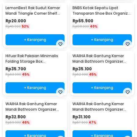
LemonBest Rak Sudut Kamar
BNBS Kotak Sepatu Lipat
Mandi Triangle Corner Shelf
Transparan Shoe Box Organizer
Stainless Steel - G49
6 PCS Size L - LF010
Rp
20.000
Rp
65.900
Rp
40.900
52%
Rp
108.900
40%
+ Keranjang
+ Keranjang
Hifuar Rak Pakaian Minimalis
WAIIHA Rak Gantung Kamar
Folding Storage Box
Mandi Bathroom Organizer
95x33x14cm - HR01
Rack Stainless Steel L - W21
Rp
35.700
Rp
35.100
Rp
63.900
45%
Rp
62.900
45%
+ Keranjang
+ Keranjang
WAIIHA Rak Gantung Kamar
WAIIHA Rak Gantung Kamar
Mandi Bathroom Organizer
Mandi Bathroom Organizer
Rack Stainless Steel M - W21
Rack Stainless Steel S - W21
Rp
32.800
Rp
31.100
Rp
59.900
46%
Rp
57.900
47%
+ Keranjang
+ Keranjang