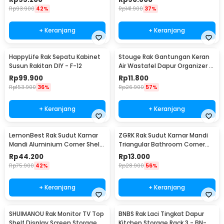
Rp
93.900
42%
Rp
141.900
37%
+ Keranjang
+ Keranjang
HappyLife Rak Sepatu Kabinet
Stouge Rak Gantungan Keran
Susun Rakitan DIY - F-12
Air Wastafel Dapur Organizer -
PXM19
Rp
99.900
Rp
11.800
Rp
153.900
36%
Rp
26.900
57%
+ Keranjang
+ Keranjang
LemonBest Rak Sudut Kamar
ZGRK Rak Sudut Kamar Mandi
Mandi Aluminium Corner Shelf
Triangular Bathroom Corner
Rack 2 Layers - G48
Shelf Plastik - ST145
Rp
44.200
Rp
13.000
Rp
75.900
42%
Rp
28.900
56%
+ Keranjang
+ Keranjang
SHUIMANOU Rak Monitor TV Top
BNBS Rak Laci Tingkat Dapur
Shelf Display Screen Storage
Kitchen Storage Rack 3 - BN-