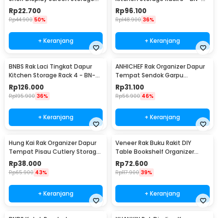
Desk Riser - G255
2713 / BN-2714
Rp
22.700
Rp
96.100
Rp
44.900
50%
Rp
148.900
36%
+ Keranjang
+ Keranjang
BNBS Rak Laci Tingkat Dapur
ANHICHEF Rak Organizer Dapur
Kitchen Storage Rack 4 - BN-
Tempat Sendok Garpu
2713 / BN-2714
Tableware Storage Box - PP23
Rp
126.000
Rp
31.100
Rp
195.900
36%
Rp
56.900
46%
+ Keranjang
+ Keranjang
Hung Kai Rak Organizer Dapur
Veneer Rak Buku Rakit DIY
Tempat Pisau Cutlery Storage
Table Bookshelf Organizer
Box - PP23
Kayu 50x17x34.5cm - ZW404
Rp
38.000
Rp
72.600
Rp
65.900
43%
Rp
117.900
39%
+ Keranjang
+ Keranjang