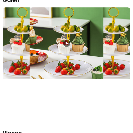
Galeri
mempercantik tampilan kue yang dihidangkan. Menawarkan 3
tingkat dengan ukuran berbeda, Anda bebas menyajikan berbagai
jenis dan ukuran kue. Cocok untuk melengkapi dekorasi di acara
ulang tahun hingga resepsi pernikahan.
Tebal dan Higienis
Dibuat dari plastik PP berkualitas, rak kue susun ini tak hanya tahan
lama, tapi juga aman untuk makanan. Materialnya tidak akan
meninggalkan bau pada makanan. Memastikan rasa kue tetap
terjaga.
Mudah Dipasang dan Dibongkar
Tak perlu khawatir soal pemasangan rak kue susun. TaffHOME
membuat produknya dengan model detachable yang membuat
proses bongkar pasang lebih mudah. Anda juga bisa menyesuaikan
jumlah tingkat sesuai kebutuhan.
Kelengkapan Produk
Rincian yang Anda dapatkan untuk pembelian produk ini:
1 x Piringan Rak Diameter 14.5 cm
1 x Piringan Rak Diameter 19.5 cm
1 x Piringan Rak Diameter 24.5 cm
3 x Tiang Rak
1 x Sekrup Plastik
Ulasan