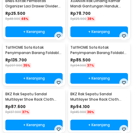
BNBS Kotak Pembatas
XUANXIN Rak Dinding Kamar
Organizer Laci Drawer Divider
Mandi Gantungan Handuk
Box Plastik 8 PCS - HJ1992
Double Layer - B04-1
Rp
25.500
Rp
78.700
Rp
48.900
48%
Rp
125.900
38%
+ Keranjang
+ Keranjang
TaffHOME Sofa Kotak
TaffHOME Sofa Kotak
Penyimpanan Barang Foldable
Penyimpanan Barang Foldable
Storage Box 76x38x36.5cm -
Storage Box 38x38x36.5cm -
Rp
135.700
Rp
85.500
L1705
L1705
Rp
207.900
35%
Rp
134.900
37%
+ Keranjang
+ Keranjang
BKZ Rak Sepatu Sandal
BKZ Rak Sepatu Sandal
Multilayer Shoe Rack Cloth
Multilayer Shoe Rack Cloth
Storage 7 Layer - F10
Storage 9 Layer - F10
Rp
87.600
Rp
94.100
Rp
137.900
37%
Rp
145.900
36%
+ Keranjang
+ Keranjang