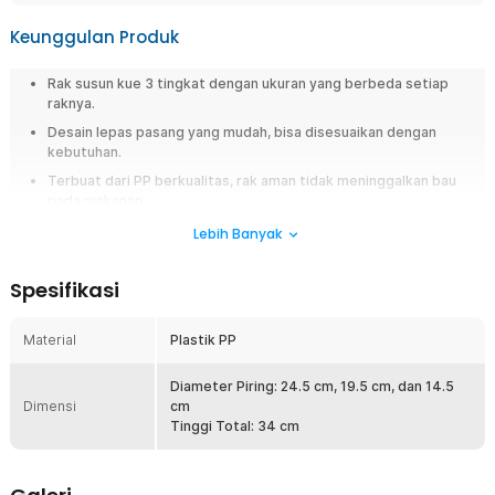
Keunggulan Produk
Rak susun kue 3 tingkat dengan ukuran yang berbeda setiap
raknya.
Desain lepas pasang yang mudah, bisa disesuaikan dengan
kebutuhan.
Terbuat dari PP berkualitas, rak aman tidak meninggalkan bau
pada makanan.
Lebih Banyak
Overview
Percantik tata letak dan penyajian kue di meja makan dengan rak kue
Spesifikasi
susun dari TaffHOME. Hadir dengan tiga tingkat, rak kue ini cocok untuk
menyajikan kue, roti, buah, dan aneka hidangan kecil lainnya. Terbuat dari
plastik PP berkualitas yang awet dan dapat digunakan jangka panjang.
Material
Plastik PP
Desain ergonomis mudah dibongkar pasang yang sesuai untuk
penggunaan sehari-hari.
Diameter Piring: 24.5 cm, 19.5 cm, dan 14.5
Dimensi
cm
Fitur
Tinggi Total: 34 cm
Percantik Tampilan Kue
Rak kue susun dirancang dengan desain elegan untuk