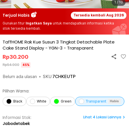
1 / 10
Terjual Habis
Tersedia kembali
Aug 2026
Gunakan fitur
Ingatkan Saya
untuk mendapatkan informasi ketika
stok tersedia kembali.
TaffHOME Rak Kue Susun 3 Tingkat Detachable Plate
Cake Stand Display - YGN-3
-
Transparent
Rp
30.200
Rp
54.900
45
%
Belum ada ulasan
•
SKU
7CHKEUTP
Pilihan Warna:
Black
White
Green
Transparent
Habis
Lihat
4
Lokasi Lainnya
Informasi Stok:
Jabodetabek