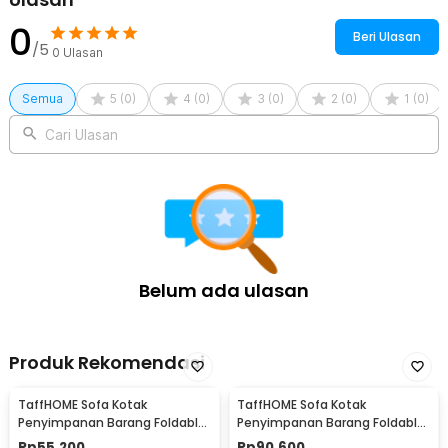
0
Beri Ulasan
/5
0
Ulasan
Semua
5
(
0
)
4
(
0
)
3
(
0
)
2
(
0
)
1
(
0
)
Cari Ulasan
Belum ada ulasan
Produk Rekomendasi
TaffHOME Sofa Kotak
TaffHOME Sofa Kotak
Penyimpanan Barang Foldable
Penyimpanan Barang Foldable
Storage Box 30x30x30cm - L170
Storage Box 48x30x30cm - L170
Rp
55.200
Rp
90.600