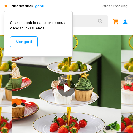
Jabodetabek
ganti
Order Tracking
Alat Kopi
Silakan ubah lokasi store sesuai
dengan lokasi Anda.
Mengerti