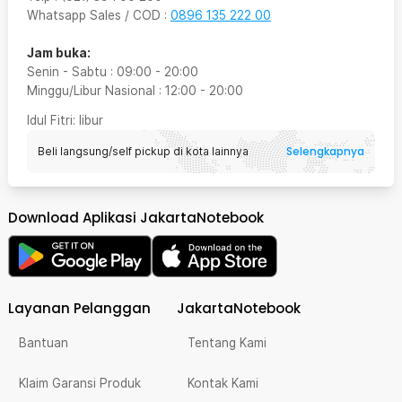
Whatsapp Sales / COD
:
0896 135 222 00
Jam buka:
Senin - Sabtu
:
09:00
-
20:00
Minggu/Libur Nasional
:
12:00
-
20:00
Idul Fitri
: libur
Selengkapnya
Beli langsung/self pickup di kota lainnya
Download Aplikasi JakartaNotebook
Layanan Pelanggan
JakartaNotebook
Bantuan
Tentang Kami
Klaim Garansi Produk
Kontak Kami