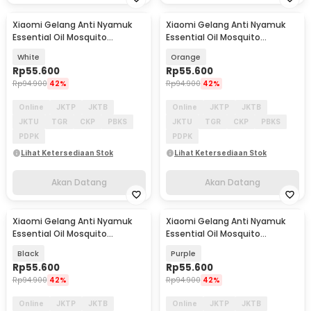
Xiaomi Gelang Anti Nyamuk
Xiaomi Gelang Anti Nyamuk
Akan Datang
Akan Datang
Essential Oil Mosquito
Essential Oil Mosquito
Repellent Bracelet - M15
Repellent Bracelet - M15
White
Orange
Rp
55.600
Rp
55.600
Rp
94.900
42%
Rp
94.900
42%
Online
JKTP
JKTB
Online
JKTP
JKTB
JKTU
TGR
CKP
PBKS
JKTU
TGR
CKP
PBKS
PDPK
PDPK
Lihat Ketersediaan Stok
Lihat Ketersediaan Stok
Akan Datang
Akan Datang
Xiaomi Gelang Anti Nyamuk
Xiaomi Gelang Anti Nyamuk
Akan Datang
Akan Datang
Essential Oil Mosquito
Essential Oil Mosquito
Repellent Bracelet - M15
Repellent Bracelet - M15
Black
Purple
Rp
55.600
Rp
55.600
Rp
94.900
42%
Rp
94.900
42%
Online
JKTP
JKTB
Online
JKTP
JKTB