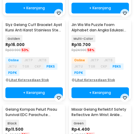
+ Keranjang
+ Keranjang
Slyz Gelang Cuff Bracelet Ayat
Jin Wa Wa Puzzle Foam
Kursi Anti Karat Stainless Steel
Alphabet dan Angka Edukasi
- Slyz36
Anak 36 PCS
Golden
Multi-Color
Rp
16.000
Rp
10.700
Rp
33.900
53%
Rp
24.900
58%
Online
JKTP
JKTB
Online
JKTP
JKTB
JKTU
TGR
CKP
PBKS
JKTU
TGR
CKP
PBKS
PDPK
PDPK
Lihat Ketersediaan Stok
Lihat Ketersediaan Stok
+ Keranjang
+ Keranjang
Gelang Kompas Peluit Pisau
Mixxar Gelang Reflektif Safety
Survival EDC Parachute
Reflective Arm Wrist Ankle
Bracelet - B002-6
Band 1 PCS - 2974
Black
Green
Rp
11.500
Rp
4.400