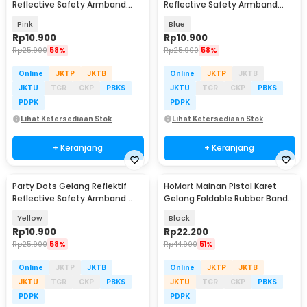
Reflective Safety Armband
Reflective Safety Armband
Wrist Band - CR2032
Wrist Band - CR2032
Pink
Blue
Rp
10.900
Rp
10.900
Rp
25.900
58%
Rp
25.900
58%
Online
JKTP
JKTB
Online
JKTP
JKTB
JKTU
TGR
CKP
PBKS
JKTU
TGR
CKP
PBKS
PDPK
PDPK
Lihat Ketersediaan Stok
Lihat Ketersediaan Stok
+ Keranjang
+ Keranjang
Party Dots Gelang Reflektif
HoMart Mainan Pistol Karet
Reflective Safety Armband
Gelang Foldable Rubber Band
Wrist Band - CR2032
Gun - XH-099
Yellow
Black
Rp
10.900
Rp
22.200
Rp
25.900
58%
Rp
44.900
51%
Online
JKTP
JKTB
Online
JKTP
JKTB
JKTU
TGR
CKP
PBKS
JKTU
TGR
CKP
PBKS
PDPK
PDPK