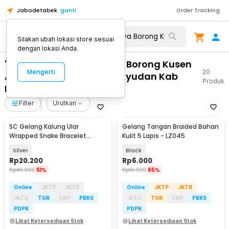
Jabodetabek
ganti
Order Tracking
Silakan ubah lokasi store sesuai
dengan lokasi Anda.
"WA 0812 2782 5310 Biaya Borong Kusen
Mengerti
20
Aluminium Garuda Mertoyudan Kab
Produk
Magelang"
Filter
Urutkan
SC Gelang Kalung Ular
Gelang Tangan Braided Bahan
Wrapped Snake Bracelet
Kulit 5 Lapis - LZ045
Necklace Aluminium Alloy -
Silver
Black
SC181
Rp
20.200
Rp
6.000
Rp
40.900
51%
Rp
16.900
65%
Online
JKTP
JKTB
Online
JKTP
JKTB
JKTU
TGR
CKP
PBKS
JKTU
TGR
CKP
PBKS
PDPK
PDPK
Lihat Ketersediaan Stok
Lihat Ketersediaan Stok