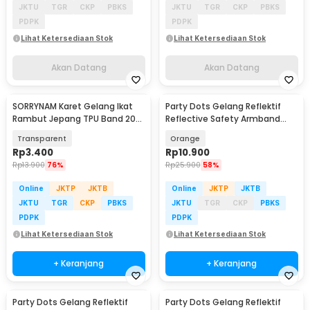
JKTU
TGR
CKP
PBKS
JKTU
TGR
CKP
PBKS
PDPK
PDPK
Lihat Ketersediaan Stok
Lihat Ketersediaan Stok
Akan Datang
Akan Datang
SORRYNAM Karet Gelang Ikat
Party Dots Gelang Reflektif
Rambut Jepang TPU Band 200
Reflective Safety Armband
PCS - 1180
Wrist Band - CR2032
Transparent
Orange
Rp
3.400
Rp
10.900
Rp
13.900
76%
Rp
25.900
58%
Online
JKTP
JKTB
Online
JKTP
JKTB
JKTU
TGR
CKP
PBKS
JKTU
TGR
CKP
PBKS
PDPK
PDPK
Lihat Ketersediaan Stok
Lihat Ketersediaan Stok
+ Keranjang
+ Keranjang
Party Dots Gelang Reflektif
Party Dots Gelang Reflektif