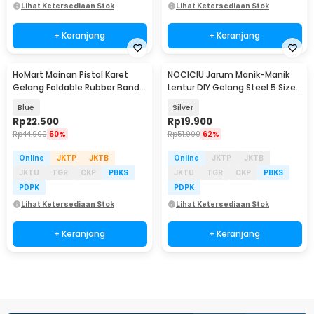
Lihat Ketersediaan Stok
Lihat Ketersediaan Stok
+ Keranjang
+ Keranjang
HoMart Mainan Pistol Karet
NOCICIU Jarum Manik-Manik
Gelang Foldable Rubber Band
Lentur DIY Gelang Steel 5 Size
Gun - XH-099
10 PCS - MJ-100
Blue
Silver
Rp
22.500
Rp
19.900
Rp
44.900
50%
Rp
51.900
62%
Online
JKTP
JKTB
Online
JKTP
JKTB
JKTU
TGR
CKP
PBKS
JKTU
TGR
CKP
PBKS
PDPK
PDPK
Lihat Ketersediaan Stok
Lihat Ketersediaan Stok
+ Keranjang
+ Keranjang