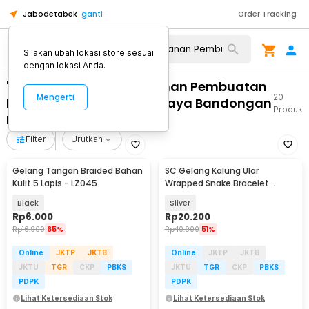
Jabodetabek
ganti
Order Tracking
Silakan ubah lokasi store sesuai
dengan lokasi Anda.
"WA 0812 2782 5310 Layanan Pembuatan
Mengerti
20
Pagar Bahan Grc Terpercaya Bandongan
Produk
Kab Magelang"
Filter
Urutkan
Gelang Tangan Braided Bahan
SC Gelang Kalung Ular
Kulit 5 Lapis - LZ045
Wrapped Snake Bracelet
Necklace Aluminium Alloy -
Black
Silver
SC181
Rp
6.000
Rp
20.200
Rp
16.900
65%
Rp
40.900
51%
Online
JKTP
JKTB
Online
JKTP
JKTB
JKTU
TGR
CKP
PBKS
JKTU
TGR
CKP
PBKS
PDPK
PDPK
Lihat Ketersediaan Stok
Lihat Ketersediaan Stok