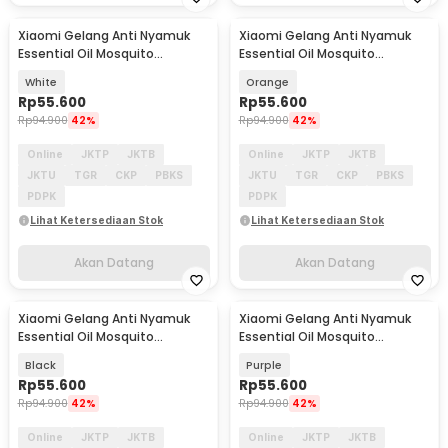
Xiaomi Gelang Anti Nyamuk
Xiaomi Gelang Anti Nyamuk
Akan Datang
Akan Datang
Essential Oil Mosquito
Essential Oil Mosquito
Repellent Bracelet - M15
Repellent Bracelet - M15
White
Orange
Rp
55.600
Rp
55.600
Rp
94.900
42%
Rp
94.900
42%
Online
JKTP
JKTB
Online
JKTP
JKTB
JKTU
TGR
CKP
PBKS
JKTU
TGR
CKP
PBKS
PDPK
PDPK
Lihat Ketersediaan Stok
Lihat Ketersediaan Stok
Akan Datang
Akan Datang
Xiaomi Gelang Anti Nyamuk
Xiaomi Gelang Anti Nyamuk
Akan Datang
Akan Datang
Essential Oil Mosquito
Essential Oil Mosquito
Repellent Bracelet - M15
Repellent Bracelet - M15
Black
Purple
Rp
55.600
Rp
55.600
Rp
94.900
42%
Rp
94.900
42%
Online
JKTP
JKTB
Online
JKTP
JKTB