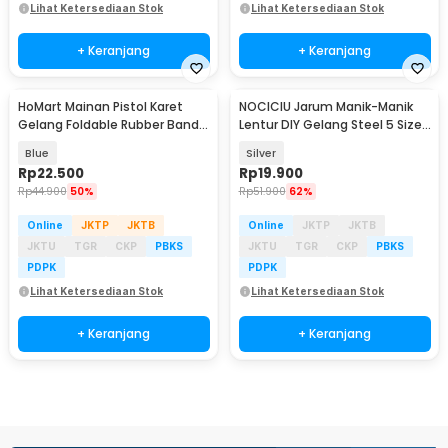
Lihat Ketersediaan Stok
Lihat Ketersediaan Stok
+ Keranjang
+ Keranjang
HoMart Mainan Pistol Karet
NOCICIU Jarum Manik-Manik
Gelang Foldable Rubber Band
Lentur DIY Gelang Steel 5 Size
Gun - XH-099
10 PCS - MJ-100
Blue
Silver
Rp
22.500
Rp
19.900
Rp
44.900
50%
Rp
51.900
62%
Online
JKTP
JKTB
Online
JKTP
JKTB
JKTU
TGR
CKP
PBKS
JKTU
TGR
CKP
PBKS
PDPK
PDPK
Lihat Ketersediaan Stok
Lihat Ketersediaan Stok
+ Keranjang
+ Keranjang