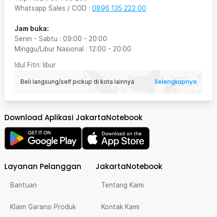
Whatsapp Sales / COD
:
0896 135 222 00
Jam buka:
Senin - Sabtu
:
09:00
-
20:00
Minggu/Libur Nasional
:
12:00
-
20:00
Idul Fitri
: libur
Selengkapnya
Beli langsung/self pickup di kota lainnya
Download Aplikasi JakartaNotebook
Layanan Pelanggan
JakartaNotebook
Bantuan
Tentang Kami
Klaim Garansi Produk
Kontak Kami