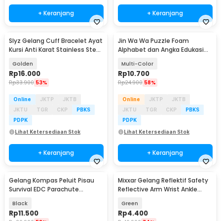
+ Keranjang
+ Keranjang
Slyz Gelang Cuff Bracelet Ayat
Jin Wa Wa Puzzle Foam
Kursi Anti Karat Stainless Steel
Alphabet dan Angka Edukasi
- Slyz36
Anak 36 PCS
Golden
Multi-Color
Rp
16.000
Rp
10.700
Rp
33.900
53%
Rp
24.900
58%
Online
JKTP
JKTB
Online
JKTP
JKTB
JKTU
TGR
CKP
PBKS
JKTU
TGR
CKP
PBKS
PDPK
PDPK
Lihat Ketersediaan Stok
Lihat Ketersediaan Stok
+ Keranjang
+ Keranjang
Gelang Kompas Peluit Pisau
Mixxar Gelang Reflektif Safety
Survival EDC Parachute
Reflective Arm Wrist Ankle
Bracelet - B002-6
Band 1 PCS - 2974
Black
Green
Rp
11.500
Rp
4.400