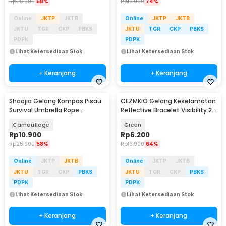
Rp
26.900
58%
Rp
16.900
74%
Online
JKTP
JKTB
Online
JKTP
JKTB
JKTU
TGR
CKP
PBKS
JKTU
TGR
CKP
PBKS
PDPK
PDPK
Lihat Ketersediaan Stok
Lihat Ketersediaan Stok
+ Keranjang
+ Keranjang
Shaojia Gelang Kompas Pisau
CEZMKIO Gelang Keselamatan
Survival Umbrella Rope
Reflective Bracelet Visibility 2
Bracelet - HJT41
PCS - B07
Camouflage
Green
Rp
10.900
Rp
6.200
Rp
25.900
58%
Rp
16.900
64%
Online
JKTP
JKTB
Online
JKTP
JKTB
JKTU
TGR
CKP
PBKS
JKTU
TGR
CKP
PBKS
PDPK
PDPK
Lihat Ketersediaan Stok
Lihat Ketersediaan Stok
+ Keranjang
+ Keranjang