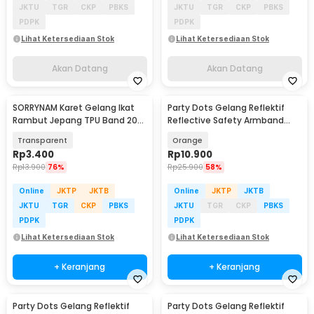
JKTU
TGR
CKP
PBKS
JKTU
TGR
CKP
PBKS
PDPK
PDPK
Lihat Ketersediaan Stok
Lihat Ketersediaan Stok
Akan Datang
Akan Datang
SORRYNAM Karet Gelang Ikat
Party Dots Gelang Reflektif
Rambut Jepang TPU Band 200
Reflective Safety Armband
PCS - 1180
Wrist Band - CR2032
Transparent
Orange
Rp
3.400
Rp
10.900
Rp
13.900
76%
Rp
25.900
58%
Online
JKTP
JKTB
Online
JKTP
JKTB
JKTU
TGR
CKP
PBKS
JKTU
TGR
CKP
PBKS
PDPK
PDPK
Lihat Ketersediaan Stok
Lihat Ketersediaan Stok
+ Keranjang
+ Keranjang
Party Dots Gelang Reflektif
Party Dots Gelang Reflektif