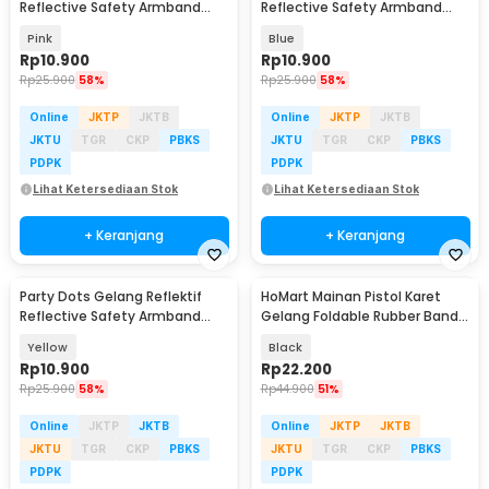
Reflective Safety Armband
Reflective Safety Armband
Wrist Band - CR2032
Wrist Band - CR2032
Pink
Blue
Rp
10.900
Rp
10.900
Rp
25.900
58%
Rp
25.900
58%
Online
JKTP
JKTB
Online
JKTP
JKTB
JKTU
TGR
CKP
PBKS
JKTU
TGR
CKP
PBKS
PDPK
PDPK
Lihat Ketersediaan Stok
Lihat Ketersediaan Stok
+ Keranjang
+ Keranjang
Party Dots Gelang Reflektif
HoMart Mainan Pistol Karet
Reflective Safety Armband
Gelang Foldable Rubber Band
Wrist Band - CR2032
Gun - XH-099
Yellow
Black
Rp
10.900
Rp
22.200
Rp
25.900
58%
Rp
44.900
51%
Online
JKTP
JKTB
Online
JKTP
JKTB
JKTU
TGR
CKP
PBKS
JKTU
TGR
CKP
PBKS
PDPK
PDPK