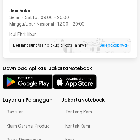
Jam buka:
Senin - Sabtu
:
09:00
-
20:00
Minggu/Libur Nasional
:
12:00
-
20:00
Idul Fitri
: libur
Selengkapnya
Beli langsung/self pickup di kota lainnya
Download Aplikasi JakartaNotebook
Layanan Pelanggan
JakartaNotebook
Bantuan
Tentang Kami
Klaim Garansi Produk
Kontak Kami