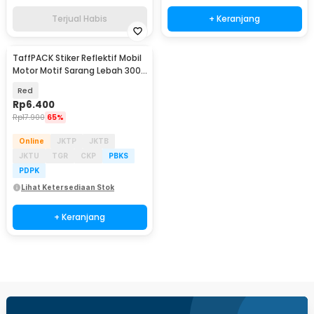
Terjual Habis
+ Keranjang
TaffPACK Stiker Reflektif Mobil
Motor Motif Sarang Lebah 300 x
5 CM - ZA5800
Red
Rp
6.400
Rp
17.900
65%
Online
JKTP
JKTB
JKTU
TGR
CKP
PBKS
PDPK
Lihat Ketersediaan Stok
+ Keranjang