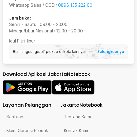
Whatsapp Sales / COD
:
0896 135 222 00
Jam buka:
Senin - Sabtu
:
09:00
-
20:00
Minggu/Libur Nasional
:
12:00
-
20:00
Idul Fitri
: libur
Selengkapnya
Beli langsung/self pickup di kota lainnya
Download Aplikasi JakartaNotebook
Layanan Pelanggan
JakartaNotebook
Bantuan
Tentang Kami
Klaim Garansi Produk
Kontak Kami