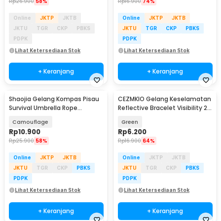
Rp
26.900
58%
Rp
16.900
74%
Online
JKTP
JKTB
Online
JKTP
JKTB
JKTU
TGR
CKP
PBKS
JKTU
TGR
CKP
PBKS
PDPK
PDPK
Lihat Ketersediaan Stok
Lihat Ketersediaan Stok
+ Keranjang
+ Keranjang
Shaojia Gelang Kompas Pisau
CEZMKIO Gelang Keselamatan
Survival Umbrella Rope
Reflective Bracelet Visibility 2
Bracelet - HJT41
PCS - B07
Camouflage
Green
Rp
10.900
Rp
6.200
Rp
25.900
58%
Rp
16.900
64%
Online
JKTP
JKTB
Online
JKTP
JKTB
JKTU
TGR
CKP
PBKS
JKTU
TGR
CKP
PBKS
PDPK
PDPK
Lihat Ketersediaan Stok
Lihat Ketersediaan Stok
+ Keranjang
+ Keranjang