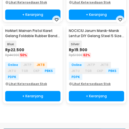
Lihat Ketersediaan Stok
Lihat Ketersediaan Stok
+ Keranjang
+ Keranjang
HoMart Mainan Pistol Karet
NOCICIU Jarum Manik-Manik
Gelang Foldable Rubber Band
Lentur DIY Gelang Steel 5 Size
Gun - XH-099
10 PCS - MJ-100
Blue
Silver
Rp
22.500
Rp
19.900
Rp
44.900
50%
Rp
51.900
62%
Online
JKTP
JKTB
Online
JKTP
JKTB
JKTU
TGR
CKP
PBKS
JKTU
TGR
CKP
PBKS
PDPK
PDPK
Lihat Ketersediaan Stok
Lihat Ketersediaan Stok
+ Keranjang
+ Keranjang