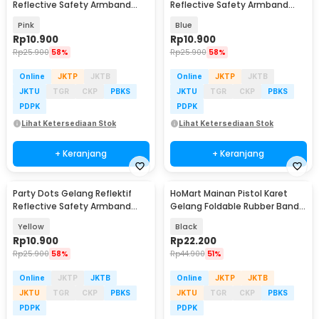
Reflective Safety Armband
Reflective Safety Armband
Wrist Band - CR2032
Wrist Band - CR2032
Pink
Blue
Rp
10.900
Rp
10.900
Rp
25.900
58%
Rp
25.900
58%
Online
JKTP
JKTB
Online
JKTP
JKTB
JKTU
TGR
CKP
PBKS
JKTU
TGR
CKP
PBKS
PDPK
PDPK
Lihat Ketersediaan Stok
Lihat Ketersediaan Stok
+ Keranjang
+ Keranjang
Party Dots Gelang Reflektif
HoMart Mainan Pistol Karet
Reflective Safety Armband
Gelang Foldable Rubber Band
Wrist Band - CR2032
Gun - XH-099
Yellow
Black
Rp
10.900
Rp
22.200
Rp
25.900
58%
Rp
44.900
51%
Online
JKTP
JKTB
Online
JKTP
JKTB
JKTU
TGR
CKP
PBKS
JKTU
TGR
CKP
PBKS
PDPK
PDPK