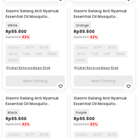
Xiaomi Gelang Anti Nyamuk
Xiaomi Gelang Anti Nyamuk
Akan Datang
Akan Datang
Essential Oil Mosquito
Essential Oil Mosquito
Repellent Bracelet - M15
Repellent Bracelet - M15
White
Orange
Rp
55.600
Rp
55.600
Rp
94.900
42%
Rp
94.900
42%
Online
JKTP
JKTB
Online
JKTP
JKTB
JKTU
TGR
CKP
PBKS
JKTU
TGR
CKP
PBKS
PDPK
PDPK
Lihat Ketersediaan Stok
Lihat Ketersediaan Stok
Akan Datang
Akan Datang
Xiaomi Gelang Anti Nyamuk
Xiaomi Gelang Anti Nyamuk
Akan Datang
Akan Datang
Essential Oil Mosquito
Essential Oil Mosquito
Repellent Bracelet - M15
Repellent Bracelet - M15
Black
Purple
Rp
55.600
Rp
55.600
Rp
94.900
42%
Rp
94.900
42%
Online
JKTP
JKTB
Online
JKTP
JKTB