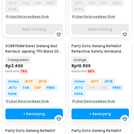
JKTU
TGR
CKP
PBKS
JKTU
TGR
CKP
PBKS
PDPK
PDPK
Lihat Ketersediaan Stok
Lihat Ketersediaan Stok
Akan Datang
Akan Datang
SORRYNAM Karet Gelang Ikat
Party Dots Gelang Reflektif
Rambut Jepang TPU Band 200
Reflective Safety Armband
PCS - 1180
Wrist Band - CR2032
Transparent
Orange
Rp
3.400
Rp
10.900
Rp
13.900
76%
Rp
25.900
58%
Online
JKTP
JKTB
Online
JKTP
JKTB
JKTU
TGR
CKP
PBKS
JKTU
TGR
CKP
PBKS
PDPK
PDPK
Lihat Ketersediaan Stok
Lihat Ketersediaan Stok
+ Keranjang
+ Keranjang
Party Dots Gelang Reflektif
Party Dots Gelang Reflektif