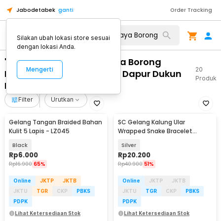
Jabodetabek
ganti
Order Tracking
Silakan ubah lokasi store sesuai
dengan lokasi Anda.
"WA 0859 3970 0884 Biaya Borong
Mengerti
20
Pasang Pintu Kaca Geser Dapur Dukun
Produk
Kab Magelang"
Filter
Urutkan
Gelang Tangan Braided Bahan
SC Gelang Kalung Ular
Kulit 5 Lapis - LZ045
Wrapped Snake Bracelet
Necklace Aluminium Alloy -
Black
Silver
SC181
Rp
6.000
Rp
20.200
Rp
16.900
65%
Rp
40.900
51%
Online
JKTP
JKTB
Online
JKTP
JKTB
JKTU
TGR
CKP
PBKS
JKTU
TGR
CKP
PBKS
PDPK
PDPK
Lihat Ketersediaan Stok
Lihat Ketersediaan Stok