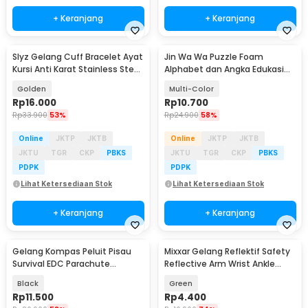
+ Keranjang
+ Keranjang
Slyz Gelang Cuff Bracelet Ayat
Jin Wa Wa Puzzle Foam
Kursi Anti Karat Stainless Steel
Alphabet dan Angka Edukasi
- Slyz36
Anak 36 PCS
Golden
Multi-Color
Rp
16.000
Rp
10.700
Rp
33.900
53%
Rp
24.900
58%
Online
JKTP
JKTB
Online
JKTP
JKTB
JKTU
TGR
CKP
PBKS
JKTU
TGR
CKP
PBKS
PDPK
PDPK
Lihat Ketersediaan Stok
Lihat Ketersediaan Stok
+ Keranjang
+ Keranjang
Gelang Kompas Peluit Pisau
Mixxar Gelang Reflektif Safety
Survival EDC Parachute
Reflective Arm Wrist Ankle
Bracelet - B002-6
Band 1 PCS - 2974
Black
Green
Rp
11.500
Rp
4.400