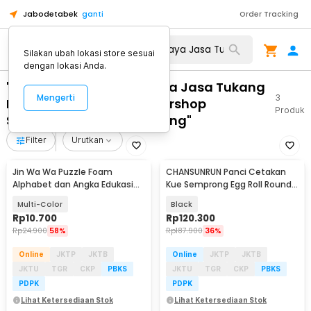
Jabodetabek
ganti
Order Tracking
Silakan ubah lokasi store sesuai
dengan lokasi Anda.
"WA 0859 3970 0884 Biaya Jasa Tukang
Mengerti
3
Pasang Pintu Kaca Barbershop
Produk
Semarang Timur Semarang"
Filter
Urutkan
Jin Wa Wa Puzzle Foam
CHANSUNRUN Panci Cetakan
Alphabet dan Angka Edukasi
Kue Semprong Egg Roll Round
Anak 36 PCS
Shape Mold - KJ-059
Multi-Color
Black
Rp
10.700
Rp
120.300
Rp
24.900
58%
Rp
187.900
36%
Online
JKTP
JKTB
Online
JKTP
JKTB
JKTU
TGR
CKP
PBKS
JKTU
TGR
CKP
PBKS
PDPK
PDPK
Lihat Ketersediaan Stok
Lihat Ketersediaan Stok