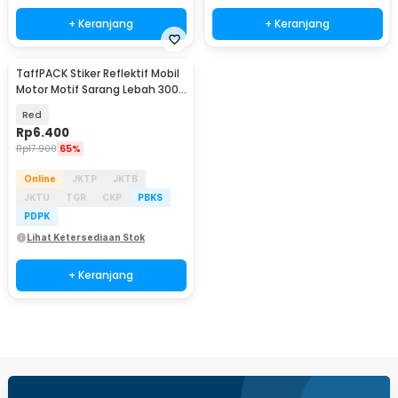
+ Keranjang
+ Keranjang
TaffPACK Stiker Reflektif Mobil
Motor Motif Sarang Lebah 300 x
5 CM - ZA5800
Red
Rp
6.400
Rp
17.900
65%
Online
JKTP
JKTB
JKTU
TGR
CKP
PBKS
PDPK
Lihat Ketersediaan Stok
+ Keranjang