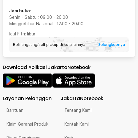
Jam buka:
Senin - Sabtu
:
09:00
-
20:00
Minggu/Libur Nasional
:
12:00
-
20:00
Idul Fitri
: libur
Selengkapnya
Beli langsung/self pickup di kota lainnya
Download Aplikasi JakartaNotebook
Layanan Pelanggan
JakartaNotebook
Bantuan
Tentang Kami
Klaim Garansi Produk
Kontak Kami