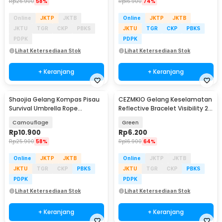
Rp
26.900
58%
Rp
16.900
74%
Online
JKTP
JKTB
Online
JKTP
JKTB
JKTU
TGR
CKP
PBKS
JKTU
TGR
CKP
PBKS
PDPK
PDPK
Lihat Ketersediaan Stok
Lihat Ketersediaan Stok
+ Keranjang
+ Keranjang
Shaojia Gelang Kompas Pisau
CEZMKIO Gelang Keselamatan
Survival Umbrella Rope
Reflective Bracelet Visibility 2
Bracelet - HJT41
PCS - B07
Camouflage
Green
Rp
10.900
Rp
6.200
Rp
25.900
58%
Rp
16.900
64%
Online
JKTP
JKTB
Online
JKTP
JKTB
JKTU
TGR
CKP
PBKS
JKTU
TGR
CKP
PBKS
PDPK
PDPK
Lihat Ketersediaan Stok
Lihat Ketersediaan Stok
+ Keranjang
+ Keranjang