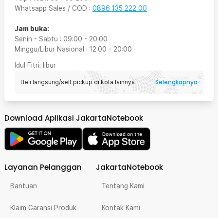
Whatsapp Sales / COD
:
0896 135 222 00
Jam buka:
Senin - Sabtu
:
09:00
-
20:00
Minggu/Libur Nasional
:
12:00
-
20:00
Idul Fitri
: libur
Selengkapnya
Beli langsung/self pickup di kota lainnya
Download Aplikasi JakartaNotebook
Layanan Pelanggan
JakartaNotebook
Bantuan
Tentang Kami
Klaim Garansi Produk
Kontak Kami