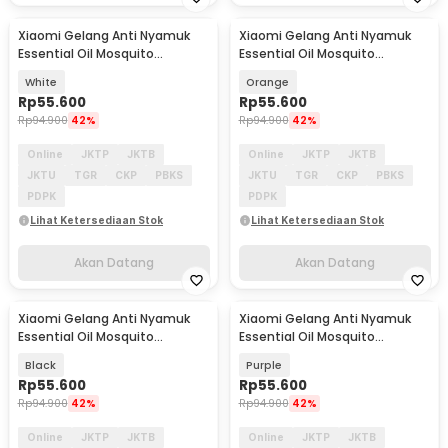
Xiaomi Gelang Anti Nyamuk
Xiaomi Gelang Anti Nyamuk
Akan Datang
Akan Datang
Essential Oil Mosquito
Essential Oil Mosquito
Repellent Bracelet - M15
Repellent Bracelet - M15
White
Orange
Rp
55.600
Rp
55.600
Rp
94.900
42%
Rp
94.900
42%
Online
JKTP
JKTB
Online
JKTP
JKTB
JKTU
TGR
CKP
PBKS
JKTU
TGR
CKP
PBKS
PDPK
PDPK
Lihat Ketersediaan Stok
Lihat Ketersediaan Stok
Akan Datang
Akan Datang
Xiaomi Gelang Anti Nyamuk
Xiaomi Gelang Anti Nyamuk
Akan Datang
Akan Datang
Essential Oil Mosquito
Essential Oil Mosquito
Repellent Bracelet - M15
Repellent Bracelet - M15
Black
Purple
Rp
55.600
Rp
55.600
Rp
94.900
42%
Rp
94.900
42%
Online
JKTP
JKTB
Online
JKTP
JKTB