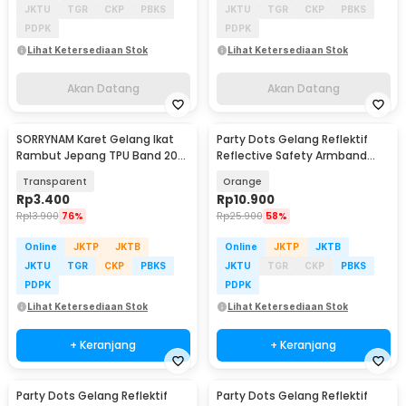
JKTU
TGR
CKP
PBKS
JKTU
TGR
CKP
PBKS
PDPK
PDPK
Lihat Ketersediaan Stok
Lihat Ketersediaan Stok
Akan Datang
Akan Datang
SORRYNAM Karet Gelang Ikat
Party Dots Gelang Reflektif
Rambut Jepang TPU Band 200
Reflective Safety Armband
PCS - 1180
Wrist Band - CR2032
Transparent
Orange
Rp
3.400
Rp
10.900
Rp
13.900
76%
Rp
25.900
58%
Online
JKTP
JKTB
Online
JKTP
JKTB
JKTU
TGR
CKP
PBKS
JKTU
TGR
CKP
PBKS
PDPK
PDPK
Lihat Ketersediaan Stok
Lihat Ketersediaan Stok
+ Keranjang
+ Keranjang
Party Dots Gelang Reflektif
Party Dots Gelang Reflektif