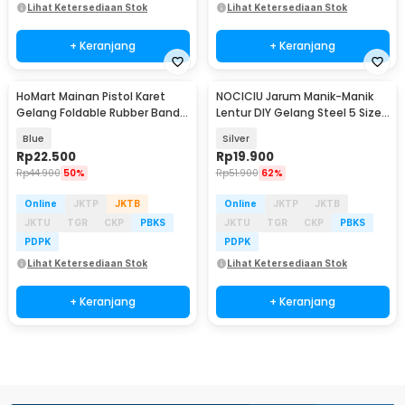
Lihat Ketersediaan Stok
Lihat Ketersediaan Stok
+ Keranjang
+ Keranjang
HoMart Mainan Pistol Karet
NOCICIU Jarum Manik-Manik
Gelang Foldable Rubber Band
Lentur DIY Gelang Steel 5 Size
Gun - XH-099
10 PCS - MJ-100
Blue
Silver
Rp
22.500
Rp
19.900
Rp
44.900
50%
Rp
51.900
62%
Online
JKTP
JKTB
Online
JKTP
JKTB
JKTU
TGR
CKP
PBKS
JKTU
TGR
CKP
PBKS
PDPK
PDPK
Lihat Ketersediaan Stok
Lihat Ketersediaan Stok
+ Keranjang
+ Keranjang