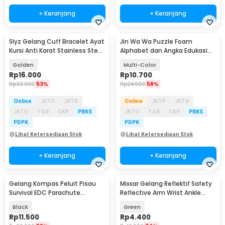
+ Keranjang
+ Keranjang
Slyz Gelang Cuff Bracelet Ayat
Jin Wa Wa Puzzle Foam
Kursi Anti Karat Stainless Steel
Alphabet dan Angka Edukasi
- Slyz36
Anak 36 PCS
Golden
Multi-Color
Rp
16.000
Rp
10.700
Rp
33.900
53%
Rp
24.900
58%
Online
JKTP
JKTB
Online
JKTP
JKTB
JKTU
TGR
CKP
PBKS
JKTU
TGR
CKP
PBKS
PDPK
PDPK
Lihat Ketersediaan Stok
Lihat Ketersediaan Stok
+ Keranjang
+ Keranjang
Gelang Kompas Peluit Pisau
Mixxar Gelang Reflektif Safety
Survival EDC Parachute
Reflective Arm Wrist Ankle
Bracelet - B002-6
Band 1 PCS - 2974
Black
Green
Rp
11.500
Rp
4.400