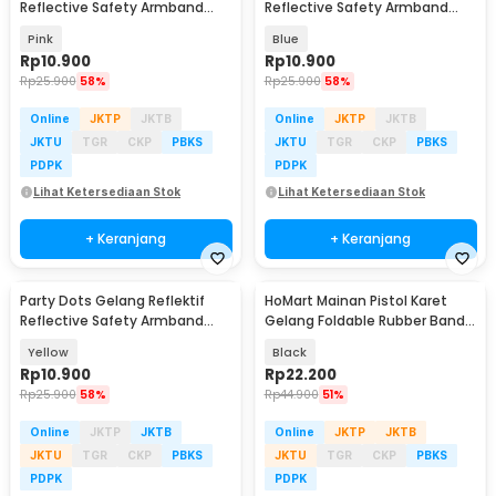
Reflective Safety Armband
Reflective Safety Armband
Wrist Band - CR2032
Wrist Band - CR2032
Pink
Blue
Rp
10.900
Rp
10.900
Rp
25.900
58%
Rp
25.900
58%
Online
JKTP
JKTB
Online
JKTP
JKTB
JKTU
TGR
CKP
PBKS
JKTU
TGR
CKP
PBKS
PDPK
PDPK
Lihat Ketersediaan Stok
Lihat Ketersediaan Stok
+ Keranjang
+ Keranjang
Party Dots Gelang Reflektif
HoMart Mainan Pistol Karet
Reflective Safety Armband
Gelang Foldable Rubber Band
Wrist Band - CR2032
Gun - XH-099
Yellow
Black
Rp
10.900
Rp
22.200
Rp
25.900
58%
Rp
44.900
51%
Online
JKTP
JKTB
Online
JKTP
JKTB
JKTU
TGR
CKP
PBKS
JKTU
TGR
CKP
PBKS
PDPK
PDPK