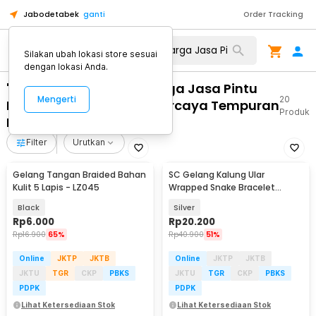
Jabodetabek
ganti
Order Tracking
Silakan ubah lokasi store sesuai
dengan lokasi Anda.
"WA 0859 3970 0884 Harga Jasa Pintu
Mengerti
20
Kaca Untuk Kantor Terpercaya Tempuran
Produk
Kab Magelang"
Filter
Urutkan
Gelang Tangan Braided Bahan
SC Gelang Kalung Ular
Kulit 5 Lapis - LZ045
Wrapped Snake Bracelet
Necklace Aluminium Alloy -
Black
Silver
SC181
Rp
6.000
Rp
20.200
Rp
16.900
65%
Rp
40.900
51%
Online
JKTP
JKTB
Online
JKTP
JKTB
JKTU
TGR
CKP
PBKS
JKTU
TGR
CKP
PBKS
PDPK
PDPK
Lihat Ketersediaan Stok
Lihat Ketersediaan Stok