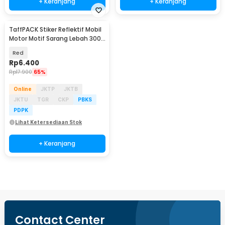
+ Keranjang
+ Keranjang
TaffPACK Stiker Reflektif Mobil
Motor Motif Sarang Lebah 300 x
5 CM - ZA5800
Red
Rp
6.400
Rp
17.900
65%
Online
JKTP
JKTB
JKTU
TGR
CKP
PBKS
PDPK
Lihat Ketersediaan Stok
+ Keranjang
Contact Center