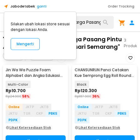
Jabodetabek
ganti
Order Tracking
Silakan ubah lokasi store sesuai
dengan lokasi Anda.
"WA 0859 3970 0884 Harga Pasang Pintu
3
Mengerti
Aluminium Kaca Gayamsari Semarang"
Produk
Filter
Urutkan
Jin Wa Wa Puzzle Foam
CHANSUNRUN Panci Cetakan
Alphabet dan Angka Edukasi
Kue Semprong Egg Roll Round
Anak 36 PCS
Shape Mold - KJ-059
Multi-Color
Black
Rp
10.700
Rp
120.300
Rp
24.900
58%
Rp
187.900
36%
Online
JKTP
JKTB
Online
JKTP
JKTB
JKTU
TGR
CKP
PBKS
JKTU
TGR
CKP
PBKS
PDPK
PDPK
Lihat Ketersediaan Stok
Lihat Ketersediaan Stok