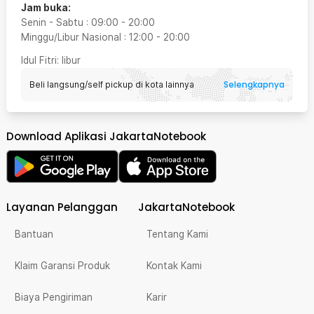
Jam buka:
Senin - Sabtu
:
09:00
-
20:00
Minggu/Libur Nasional
:
12:00
-
20:00
Idul Fitri
: libur
Selengkapnya
Beli langsung/self pickup di kota lainnya
Download Aplikasi JakartaNotebook
Layanan Pelanggan
JakartaNotebook
Bantuan
Tentang Kami
Klaim Garansi Produk
Kontak Kami
Biaya Pengiriman
Karir