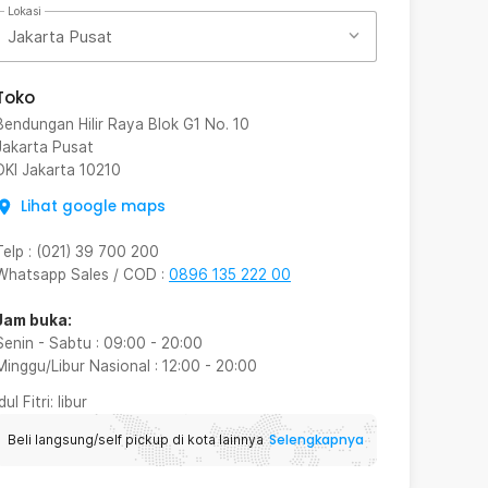
Lokasi
Jakarta Pusat
Toko
Bendungan Hilir Raya Blok G1 No. 10
Jakarta Pusat
DKI Jakarta
10210
Lihat google maps
Telp
:
(021) 39 700 200
Whatsapp Sales / COD
:
0896 135 222 00
Jam buka:
Senin - Sabtu
:
09:00
-
20:00
Minggu/Libur Nasional
:
12:00
-
20:00
Idul Fitri
: libur
Selengkapnya
Beli langsung/self pickup di kota lainnya