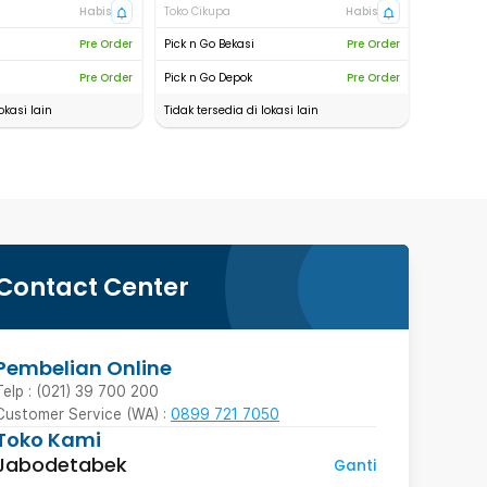
Habis
Toko Cikupa
Habis
Pre Order
Pick n Go Bekasi
Pre Order
Pre Order
Pick n Go Depok
Pre Order
okasi lain
Tidak tersedia di lokasi lain
Contact Center
Pembelian Online
Telp : (021) 39 700 200
Customer Service (WA) :
0899 721 7050
Toko Kami
Jabodetabek
Ganti