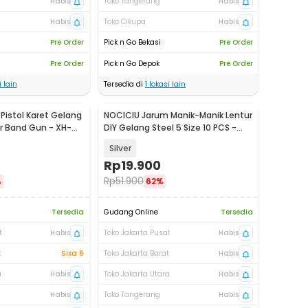
Habis
Toko Tangerang
Habis
Habis
Toko Cikupa
Habis
Pre Order
Pick n Go Bekasi
Pre Order
Pre Order
Pick n Go Depok
Pre Order
 lain
Tersedia di
1
lokasi lain
Pistol Karet Gelang
NOCICIU Jarum Manik-Manik Lentur
r Band Gun - XH-
DIY Gelang Steel 5 Size 10 PCS -
MJ-100
Silver
Rp
19.900
Rp
51.900
%
62%
Tersedia
Gudang Online
Tersedia
t
Habis
Toko Jakarta Pusat
Habis
t
Sisa 6
Toko Jakarta Barat
Habis
a
Habis
Toko Jakarta Utara
Habis
Habis
Toko Tangerang
Habis