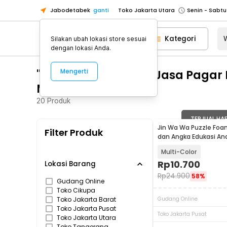
Jabodetabek
ganti
Toko Jakarta Utara
Toko Tangerang
Kategori
Silakan ubah lokasi store sesuai
Toko Cikupa
dengan lokasi Anda.
Pick n Go Jakarta Barat
Senin - J
"WA 0859 3970 0884 Jasa Pagar
Mengerti
Pick n Go Bekasi
Senin - Jumat (08
Magelang"
Pick n Go Depok
Senin - Jumat (08
20
Produk
Toko Jakarta Pusat
Senin - Sabtu
Toko Jakarta Barat
Senin - Sabtu
TERJUAL HA
Jin Wa Wa Puzzle Foa
Filter Produk
Toko Jakarta Utara
dan Angka Edukasi An
Toko Tangerang
Multi-Color
Rp
10.700
Toko Cikupa
Lokasi Barang
Rp
24.900
58%
Pick n Go Jakarta Barat
Senin - J
Gudang Online
Toko Cikupa
Pick n Go Bekasi
Senin - Jumat (08
Toko Jakarta Barat
Gudang Online
Toko Jakarta Pusat
Pick n Go Depok
Senin - Jumat (08
Toko Jakarta Pusat
Toko Jakarta Utara
Toko Tangerang