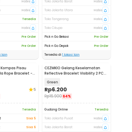
t
Habis
Toko Jakarta Barat
Habis
a
Habis
Toko Jakarta Utara
Habis
Tersedia
Toko Tangerang
Habis
Habis
Toko Cikupa
Habis
Pre Order
Pick n Go Bekasi
Pre Order
Pre Order
Pick n Go Depok
Pre Order
 lain
Tersedia di
1
lokasi lain
g Kompas Pisau
CEZMKIO Gelang Keselamatan
la Rope Bracelet -
Reflective Bracelet Visibility 2 PCS
- B07
Green
Rp
6.200
5
Rp
16.900
64%
Tersedia
Gudang Online
Tersedia
t
Sisa 5
Toko Jakarta Pusat
Habis
t
Sisa 6
Toko Jakarta Barat
Habis