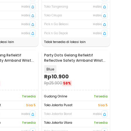
Habis
Toko Tangerang
Habis
Habis
Toko Cikupa
Habis
Habis
Pick n Go Bekasi
Habis
Habis
Pick n Go Depok
Habis
okasi lain
Tidak tersedia di lokasi lain
ng Reflektif
Party Dots Gelang Reflektif
ety Armband Wrist
Reflective Safety Armband Wrist
Band - CR2032
Blue
Rp
10.900
Rp
25.900
58%
Tersedia
Gudang Online
Tersedia
t
Sisa 5
Toko Jakarta Pusat
Sisa 5
t
Habis
Toko Jakarta Barat
Habis
a
Tersedia
Toko Jakarta Utara
Tersedia