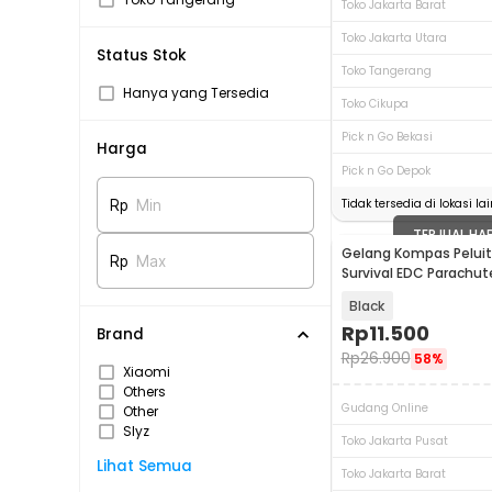
Toko Jakarta Barat
Toko Jakarta Utara
Status Stok
Toko Tangerang
Hanya yang Tersedia
Toko Cikupa
Pick n Go Bekasi
Harga
Pick n Go Depok
Tidak tersedia di lokasi lai
Rp
Min
TERJUAL HA
Gelang Kompas Peluit
Rp
Max
Survival EDC Parachut
B002-6
Black
Rp
11.500
Brand
Rp
26.900
58%
Xiaomi
Others
Gudang Online
Other
Slyz
Toko Jakarta Pusat
Lihat Semua
Toko Jakarta Barat