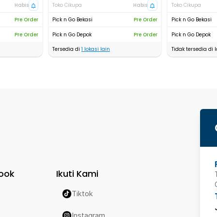
Habis
Toko Cikupa
Habis
Toko Cikupa
Pre Order
Pick n Go Bekasi
Pre Order
Pick n Go Bekasi
Pre Order
Pick n Go Depok
Pre Order
Pick n Go Depok
Tersedia di
1
lokasi lain
Tidak tersedia di l
ook
Ikuti Kami
Tiktok
Instagram