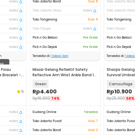
Habis
Toko Jakarta Barat
Sisa 8
Toko Jakarta Bara
Habis
Toko Jakarta Utara
Habis
Toko Jakarta Utar
Habis
Toko Tangerang
Sisa 4
Toko Tangerang
Habis
Toko Cikupa
Habis
Toko Cikupa
Habis
Pick n Go Bekasi
Pre Order
Pick n Go Bekasi
Habis
Pick n Go Depok
Pre Order
Pick n Go Depok
n
Tersedia di
1
lokasi lain
Tersedia di
1
lokasi
BIS
 Pisau
Mixxar Gelang Reflektif Safety
Shaojia Gelan
e Bracelet -
Reflective Arm Wrist Ankle Band 1
Survival Umbrel
PCS - 2974
HJT41
Green
Camouflage
Rp
4.400
Rp
10.900
5
Rp
16.900
Rp
25.900
74%
58%
Habis
Gudang Online
Tersedia
Gudang Online
Habis
Toko Jakarta Pusat
Sisa 7
Toko Jakarta Pusa
Habis
Toko Jakarta Barat
Sisa 2
Toko Jakarta Bara