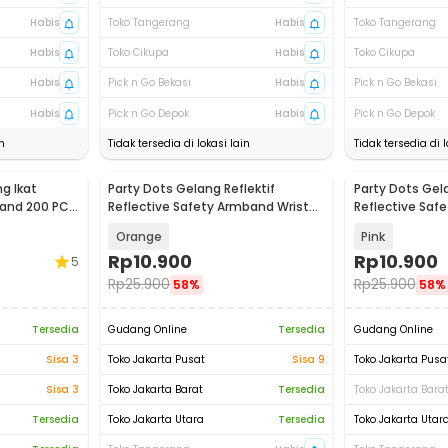
Habis
Toko Tangerang
Habis
Toko Tangerang
Habis
Toko Cikupa
Habis
Toko Cikupa
Habis
Pick n Go Bekasi
Habis
Pick n Go Bekasi
Habis
Pick n Go Depok
Habis
Pick n Go Depok
n
Tidak tersedia di lokasi lain
Tidak tersedia di l
g Ikat
Party Dots Gelang Reflektif
Party Dots Gela
and 200 PCS
Reflective Safety Armband Wrist
Reflective Saf
Band - CR2032
Band - CR2032
Orange
Pink
Rp
10.900
Rp
10.900
5
Rp
25.900
Rp
25.900
58%
58%
Tersedia
Gudang Online
Tersedia
Gudang Online
Sisa 3
Toko Jakarta Pusat
Sisa 9
Toko Jakarta Pusa
Sisa 3
Toko Jakarta Barat
Tersedia
Toko Jakarta Bara
Tersedia
Toko Jakarta Utara
Tersedia
Toko Jakarta Utar