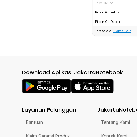
Toko Cikupa
Pick n Go Bekasi
Pick n Go Depok
Tersedia di
1
lokasi lain
Download Aplikasi JakartaNotebook
Layanan Pelanggan
JakartaNoteb
Bantuan
Tentang Kami
Klaim Garansi Produk
Kontak Kami