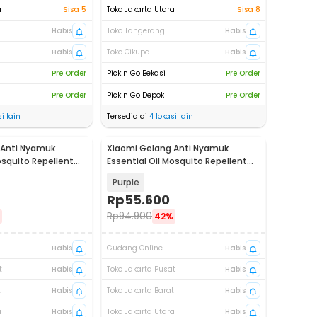
a
Sisa 5
Toko Jakarta Utara
Sisa 8
Habis
Toko Tangerang
Habis
Habis
Toko Cikupa
Habis
Pre Order
Pick n Go Bekasi
Pre Order
Pre Order
Pick n Go Depok
Pre Order
i lain
Tersedia di
4
lokasi lain
 Anti Nyamuk
Xiaomi Gelang Anti Nyamuk
Akan Datang
osquito Repellent
Essential Oil Mosquito Repellent
Bracelet - M15
Purple
Rp
55.600
Rp
94.900
42%
Habis
Gudang Online
Habis
t
Habis
Toko Jakarta Pusat
Habis
t
Habis
Toko Jakarta Barat
Habis
a
Habis
Toko Jakarta Utara
Habis