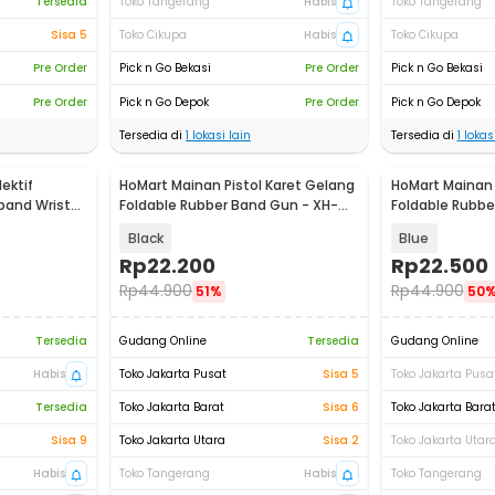
Tersedia
Toko Tangerang
Habis
Toko Tangerang
Sisa 5
Toko Cikupa
Habis
Toko Cikupa
Pre Order
Pick n Go Bekasi
Pre Order
Pick n Go Bekasi
Pre Order
Pick n Go Depok
Pre Order
Pick n Go Depok
Tersedia di
1
lokasi lain
Tersedia di
1
lokasi
ektif
HoMart Mainan Pistol Karet Gelang
HoMart Mainan 
band Wrist
Foldable Rubber Band Gun - XH-
Foldable Rubbe
099
099
Black
Blue
Rp
22.200
Rp
22.500
Rp
44.900
Rp
44.900
51%
50
Tersedia
Gudang Online
Tersedia
Gudang Online
Habis
Toko Jakarta Pusat
Sisa 5
Toko Jakarta Pusa
Tersedia
Toko Jakarta Barat
Sisa 6
Toko Jakarta Bara
Sisa 9
Toko Jakarta Utara
Sisa 2
Toko Jakarta Utar
Habis
Toko Tangerang
Habis
Toko Tangerang