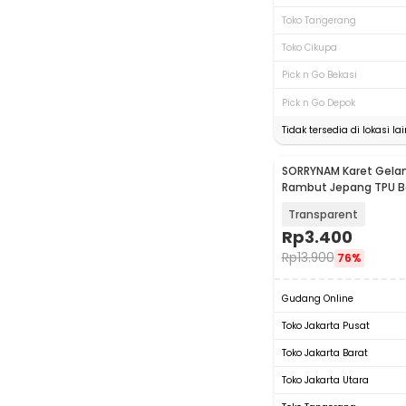
Toko Tangerang
Toko Cikupa
Pick n Go Bekasi
Pick n Go Depok
Tidak tersedia di lokasi lai
SORRYNAM Karet Gelan
Rambut Jepang TPU B
- 1180
Transparent
Rp
3.400
Rp
13.900
76%
Gudang Online
Toko Jakarta Pusat
Toko Jakarta Barat
Toko Jakarta Utara