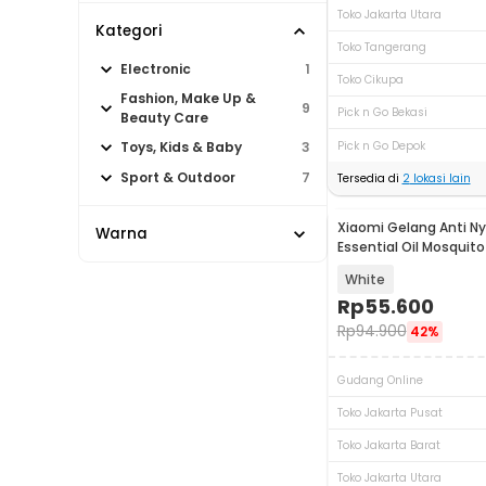
Toko Jakarta Utara
Kategori
Toko Tangerang
Electronic
1
Toko Cikupa
Fashion, Make Up &
9
Pick n Go Bekasi
Beauty Care
Pick n Go Depok
Toys, Kids & Baby
3
Sport & Outdoor
7
Tersedia di
2
lokasi lain
Xiaomi Gelang Anti 
Akan Datang
Warna
Essential Oil Mosquito
Bracelet - M15
White
Rp
55.600
Rp
94.900
42%
Gudang Online
Toko Jakarta Pusat
Toko Jakarta Barat
Toko Jakarta Utara