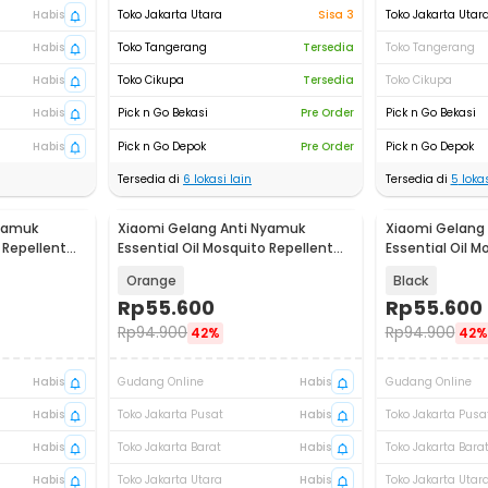
Habis
Toko Jakarta Utara
Sisa 3
Toko Jakarta Utar
Habis
Toko Tangerang
Tersedia
Toko Tangerang
Habis
Toko Cikupa
Tersedia
Toko Cikupa
Habis
Pick n Go Bekasi
Pre Order
Pick n Go Bekasi
Habis
Pick n Go Depok
Pre Order
Pick n Go Depok
Tersedia di
6
lokasi lain
Tersedia di
5
lokas
Nyamuk
Xiaomi Gelang Anti Nyamuk
Xiaomi Gelang
Akan Datang
Akan Datang
 Repellent
Essential Oil Mosquito Repellent
Essential Oil M
Bracelet - M15
Bracelet - M15
Orange
Black
Rp
55.600
Rp
55.600
Rp
94.900
Rp
94.900
42%
42%
Habis
Gudang Online
Habis
Gudang Online
Habis
Toko Jakarta Pusat
Habis
Toko Jakarta Pusa
Habis
Toko Jakarta Barat
Habis
Toko Jakarta Bara
Habis
Toko Jakarta Utara
Habis
Toko Jakarta Utar