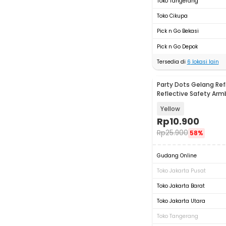
Toko Tangerang
Toko Cikupa
Pick n Go Bekasi
Pick n Go Depok
Tersedia di
6
lokasi lain
Party Dots Gelang Refl
Reflective Safety Arm
Band - CR2032
Yellow
Rp
10.900
Rp
25.900
58%
Gudang Online
Toko Jakarta Pusat
Toko Jakarta Barat
Toko Jakarta Utara
Toko Tangerang