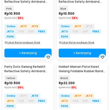
Reflective Safety Armband
Reflective Safety Armband
Wrist Band - CR2032
Wrist Band - CR2032
Pink
Blue
Rp
10.900
Rp
10.900
Rp
25.900
58%
Rp
25.900
58%
Online
JKTP
JKTB
Online
JKTP
JKTB
JKTU
TGR
CKP
PBKS
JKTU
TGR
CKP
PBKS
PDPK
PDPK
Lihat Ketersediaan Stok
Lihat Ketersediaan Stok
+ Keranjang
+ Keranjang
Party Dots Gelang Reflektif
HoMart Mainan Pistol Karet
Reflective Safety Armband
Gelang Foldable Rubber Band
Wrist Band - CR2032
Gun - XH-099
Yellow
Black
Rp
10.900
Rp
22.200
Rp
25.900
58%
Rp
44.900
51%
Online
JKTP
JKTB
Online
JKTP
JKTB
JKTU
TGR
CKP
PBKS
JKTU
TGR
CKP
PBKS
PDPK
PDPK