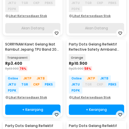
JKTU
TGR
CKP
PBKS
JKTU
TGR
CKP
PBKS
PDPK
PDPK
Lihat Ketersediaan Stok
Lihat Ketersediaan Stok
Akan Datang
Akan Datang
SORRYNAM Karet Gelang Ikat
Party Dots Gelang Reflektif
Rambut Jepang TPU Band 200
Reflective Safety Armband
PCS - 1180
Wrist Band - CR2032
Transparent
Orange
Rp
3.400
Rp
10.900
Rp
13.900
76%
Rp
25.900
58%
Online
JKTP
JKTB
Online
JKTP
JKTB
JKTU
TGR
CKP
PBKS
JKTU
TGR
CKP
PBKS
PDPK
PDPK
Lihat Ketersediaan Stok
Lihat Ketersediaan Stok
+ Keranjang
+ Keranjang
Party Dots Gelang Reflektif
Party Dots Gelang Reflektif