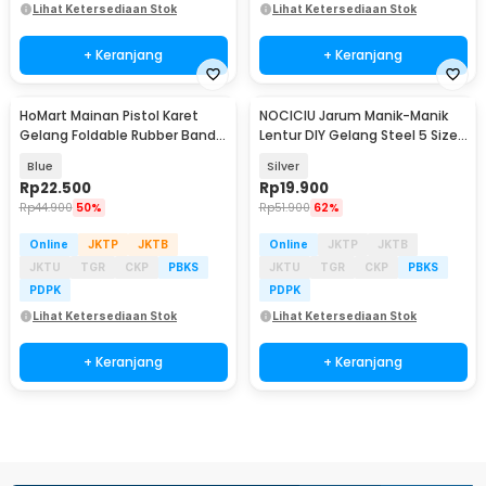
Lihat Ketersediaan Stok
Lihat Ketersediaan Stok
+ Keranjang
+ Keranjang
HoMart Mainan Pistol Karet
NOCICIU Jarum Manik-Manik
Gelang Foldable Rubber Band
Lentur DIY Gelang Steel 5 Size
Gun - XH-099
10 PCS - MJ-100
Blue
Silver
Rp
22.500
Rp
19.900
Rp
44.900
50%
Rp
51.900
62%
Online
JKTP
JKTB
Online
JKTP
JKTB
JKTU
TGR
CKP
PBKS
JKTU
TGR
CKP
PBKS
PDPK
PDPK
Lihat Ketersediaan Stok
Lihat Ketersediaan Stok
+ Keranjang
+ Keranjang