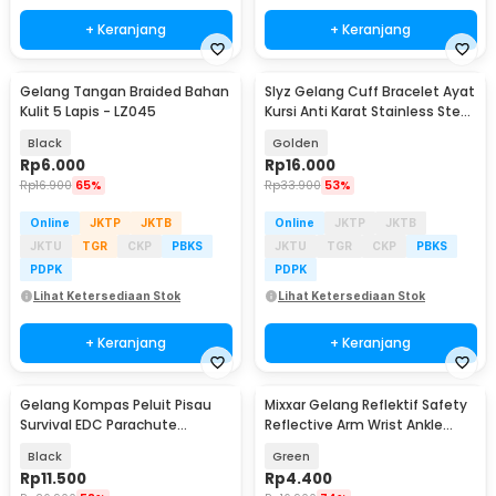
+ Keranjang
+ Keranjang
Gelang Tangan Braided Bahan
Slyz Gelang Cuff Bracelet Ayat
Kulit 5 Lapis - LZ045
Kursi Anti Karat Stainless Steel
- Slyz36
Black
Golden
Rp
6.000
Rp
16.000
Rp
16.900
65%
Rp
33.900
53%
Online
JKTP
JKTB
Online
JKTP
JKTB
JKTU
TGR
CKP
PBKS
JKTU
TGR
CKP
PBKS
PDPK
PDPK
Lihat Ketersediaan Stok
Lihat Ketersediaan Stok
+ Keranjang
+ Keranjang
Gelang Kompas Peluit Pisau
Mixxar Gelang Reflektif Safety
Survival EDC Parachute
Reflective Arm Wrist Ankle
Bracelet - B002-6
Band 1 PCS - 2974
Black
Green
Rp
11.500
Rp
4.400