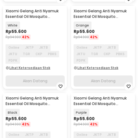
Xiaomi Gelang Anti Nyamuk
Xiaomi Gelang Anti Nyamuk
Akan Datang
Akan Datang
Essential Oil Mosquito
Essential Oil Mosquito
Repellent Bracelet - M15
Repellent Bracelet - M15
White
Orange
Rp
55.600
Rp
55.600
Rp
94.900
42%
Rp
94.900
42%
Online
JKTP
JKTB
Online
JKTP
JKTB
JKTU
TGR
CKP
PBKS
JKTU
TGR
CKP
PBKS
PDPK
PDPK
Lihat Ketersediaan Stok
Lihat Ketersediaan Stok
Akan Datang
Akan Datang
Xiaomi Gelang Anti Nyamuk
Xiaomi Gelang Anti Nyamuk
Akan Datang
Akan Datang
Essential Oil Mosquito
Essential Oil Mosquito
Repellent Bracelet - M15
Repellent Bracelet - M15
Black
Purple
Rp
55.600
Rp
55.600
Rp
94.900
42%
Rp
94.900
42%
Online
JKTP
JKTB
Online
JKTP
JKTB