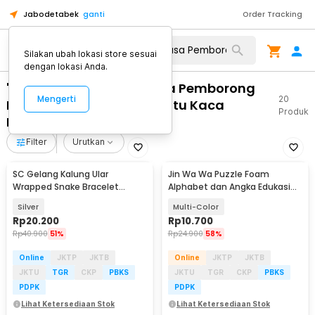
Jabodetabek
ganti
Order Tracking
Silakan ubah lokasi store sesuai
dengan lokasi Anda.
"WA 0859 3970 0884 Jasa Pemborong
Mengerti
20
Kusen Aluminium Dan Pintu Kaca
Produk
Ngluwar Kab Magelang"
Filter
Urutkan
SC Gelang Kalung Ular
Jin Wa Wa Puzzle Foam
Wrapped Snake Bracelet
Alphabet dan Angka Edukasi
Necklace Aluminium Alloy -
Anak 36 PCS
Silver
Multi-Color
SC181
Rp
20.200
Rp
10.700
Rp
40.900
51%
Rp
24.900
58%
Online
JKTP
JKTB
Online
JKTP
JKTB
JKTU
TGR
CKP
PBKS
JKTU
TGR
CKP
PBKS
PDPK
PDPK
Lihat Ketersediaan Stok
Lihat Ketersediaan Stok