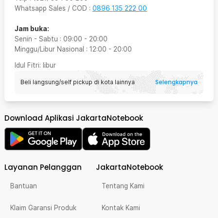
Whatsapp Sales / COD
:
0896 135 222 00
Jam buka:
Senin - Sabtu
:
09:00
-
20:00
Minggu/Libur Nasional
:
12:00
-
20:00
Idul Fitri
: libur
Selengkapnya
Beli langsung/self pickup di kota lainnya
Download Aplikasi JakartaNotebook
Layanan Pelanggan
JakartaNotebook
Bantuan
Tentang Kami
Klaim Garansi Produk
Kontak Kami