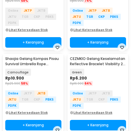
Rp
26.900
58%
Rp
16.900
74%
Online
JKTP
JKTB
Online
JKTP
JKTB
JKTU
TGR
CKP
PBKS
JKTU
TGR
CKP
PBKS
PDPK
PDPK
Lihat Ketersediaan Stok
Lihat Ketersediaan Stok
+ Keranjang
+ Keranjang
Shaojia Gelang Kompas Pisau
CEZMKIO Gelang Keselamatan
Survival Umbrella Rope
Reflective Bracelet Visibility 2
Bracelet - HJT41
PCS - B07
Camouflage
Green
Rp
10.900
Rp
6.200
Rp
25.900
58%
Rp
16.900
64%
Online
JKTP
JKTB
Online
JKTP
JKTB
JKTU
TGR
CKP
PBKS
JKTU
TGR
CKP
PBKS
PDPK
PDPK
Lihat Ketersediaan Stok
Lihat Ketersediaan Stok
+ Keranjang
+ Keranjang