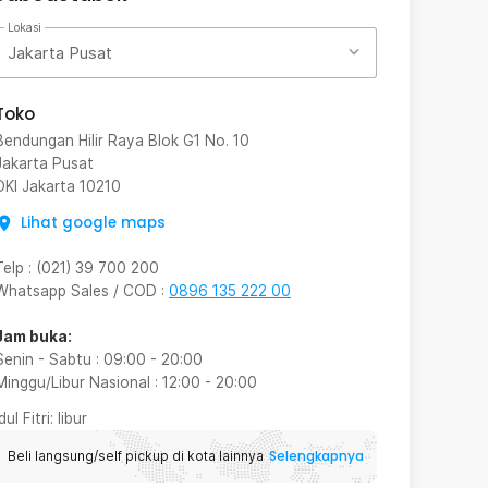
Lokasi
Jakarta Pusat
Toko
Bendungan Hilir Raya Blok G1 No. 10
Jakarta Pusat
DKI Jakarta
10210
Lihat google maps
Telp
:
(021) 39 700 200
Whatsapp Sales / COD
:
0896 135 222 00
Jam buka:
Senin - Sabtu
:
09:00
-
20:00
Minggu/Libur Nasional
:
12:00
-
20:00
Idul Fitri
: libur
Selengkapnya
Beli langsung/self pickup di kota lainnya