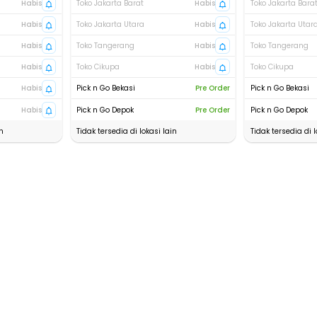
Habis
Toko Jakarta Barat
Habis
Toko Jakarta Bara
Habis
Toko Jakarta Utara
Habis
Toko Jakarta Utar
Habis
Toko Tangerang
Habis
Toko Tangerang
Habis
Toko Cikupa
Habis
Toko Cikupa
Habis
Pick n Go Bekasi
Pre Order
Pick n Go Bekasi
Habis
Pick n Go Depok
Pre Order
Pick n Go Depok
n
Tidak tersedia di lokasi lain
Tidak tersedia di l