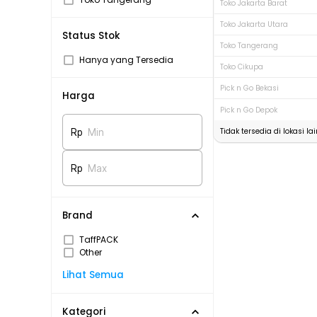
Toko Jakarta Barat
Toko Jakarta Utara
Status Stok
Toko Tangerang
Hanya yang Tersedia
Toko Cikupa
Pick n Go Bekasi
Harga
Pick n Go Depok
Tidak tersedia di lokasi lai
Rp
Min
Rp
Max
Brand
TaffPACK
Other
Lihat Semua
Kategori