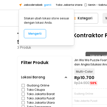
Jabodetabek
ganti
Toko Jakarta Utara
Toko Tangerang
Kategori
Silakan ubah lokasi store sesuai
Toko Cikupa
dengan lokasi Anda.
Pick n Go Jakarta Barat
Senin - J
"WA 0859 3970 0884 Kontraktor
Mengerti
Pick n Go Bekasi
Senin - Jumat (08
Semarang"
Pick n Go Depok
Senin - Jumat (08
3
Produk
Toko Jakarta Pusat
Senin - Sabtu
Toko Jakarta Barat
Senin - Sabtu
TERJUAL HA
Jin Wa Wa Puzzle Foa
Filter Produk
Toko Jakarta Utara
dan Angka Edukasi An
Toko Tangerang
Multi-Color
Rp
10.700
Toko Cikupa
Lokasi Barang
Rp
24.900
58%
Pick n Go Jakarta Barat
Senin - J
Gudang Online
Toko Cikupa
Pick n Go Bekasi
Senin - Jumat (08
Toko Jakarta Barat
Gudang Online
Toko Jakarta Pusat
Pick n Go Depok
Senin - Jumat (08
Toko Jakarta Pusat
Toko Jakarta Utara
Toko Tangerang