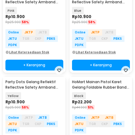
Reflective Safety Armband
Reflective Safety Armband
Wrist Band - CR2032
Wrist Band - CR2032
Pink
Blue
Rp
10.900
Rp
10.900
Rp
25.900
58%
Rp
25.900
58%
Online
JKTP
JKTB
Online
JKTP
JKTB
JKTU
TGR
CKP
PBKS
JKTU
TGR
CKP
PBKS
PDPK
PDPK
Lihat Ketersediaan Stok
Lihat Ketersediaan Stok
+ Keranjang
+ Keranjang
Party Dots Gelang Reflektif
HoMart Mainan Pistol Karet
Reflective Safety Armband
Gelang Foldable Rubber Band
Wrist Band - CR2032
Gun - XH-099
Yellow
Black
Rp
10.900
Rp
22.200
Rp
25.900
58%
Rp
44.900
51%
Online
JKTP
JKTB
Online
JKTP
JKTB
JKTU
TGR
CKP
PBKS
JKTU
TGR
CKP
PBKS
PDPK
PDPK