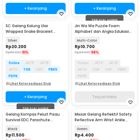
+ Keranjang
+ Keranjang
TERJUAL HABIS
SC Gelang Kalung Ular
Jin Wa Wa Puzzle Foam
Wrapped Snake Bracelet
Alphabet dan Angka Edukasi
Necklace Aluminium Alloy -
Anak 36 PCS
Silver
Multi-Color
SC181
Rp
20.200
Rp
10.700
Rp
40.900
51%
Rp
24.900
58%
Online
JKTP
JKTB
Online
JKTP
JKTB
JKTU
TGR
CKP
PBKS
JKTU
TGR
CKP
PBKS
PDPK
PDPK
Lihat Ketersediaan Stok
Lihat Ketersediaan Stok
+ Keranjang
Terjual Habis
TERJUAL HABIS
Gelang Kompas Peluit Pisau
Mixxar Gelang Reflektif Safety
Survival EDC Parachute
Reflective Arm Wrist Ankle
Bracelet - B002-6
Band 1 PCS - 2974
Black
Green
Rp
11.500
Rp
4.400