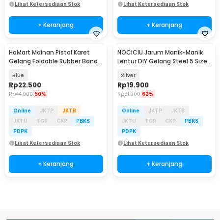
Lihat Ketersediaan Stok
Lihat Ketersediaan Stok
+ Keranjang
+ Keranjang
HoMart Mainan Pistol Karet
NOCICIU Jarum Manik-Manik
Gelang Foldable Rubber Band
Lentur DIY Gelang Steel 5 Size
Gun - XH-099
10 PCS - MJ-100
Blue
Silver
Rp
22.500
Rp
19.900
Rp
44.900
50%
Rp
51.900
62%
Online
JKTP
JKTB
Online
JKTP
JKTB
JKTU
TGR
CKP
PBKS
JKTU
TGR
CKP
PBKS
PDPK
PDPK
Lihat Ketersediaan Stok
Lihat Ketersediaan Stok
+ Keranjang
+ Keranjang