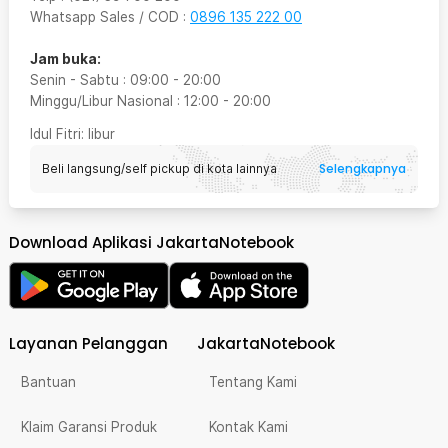
Whatsapp Sales / COD
:
0896 135 222 00
Jam buka:
Senin - Sabtu
:
09:00
-
20:00
Minggu/Libur Nasional
:
12:00
-
20:00
Idul Fitri
: libur
Selengkapnya
Beli langsung/self pickup di kota lainnya
Download Aplikasi JakartaNotebook
Layanan Pelanggan
JakartaNotebook
Bantuan
Tentang Kami
Klaim Garansi Produk
Kontak Kami