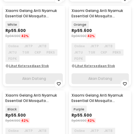
Xiaomi Gelang Anti Nyamuk
Xiaomi Gelang Anti Nyamuk
Akan Datang
Akan Datang
Essential Oil Mosquito
Essential Oil Mosquito
Repellent Bracelet - M15
Repellent Bracelet - M15
White
Orange
Rp
55.600
Rp
55.600
Rp
94.900
42%
Rp
94.900
42%
Online
JKTP
JKTB
Online
JKTP
JKTB
JKTU
TGR
CKP
PBKS
JKTU
TGR
CKP
PBKS
PDPK
PDPK
Lihat Ketersediaan Stok
Lihat Ketersediaan Stok
Akan Datang
Akan Datang
Xiaomi Gelang Anti Nyamuk
Xiaomi Gelang Anti Nyamuk
Akan Datang
Akan Datang
Essential Oil Mosquito
Essential Oil Mosquito
Repellent Bracelet - M15
Repellent Bracelet - M15
Black
Purple
Rp
55.600
Rp
55.600
Rp
94.900
42%
Rp
94.900
42%
Online
JKTP
JKTB
Online
JKTP
JKTB