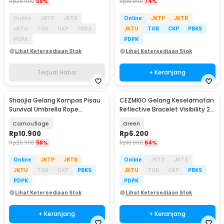
Rp
26.900
58%
Rp
16.900
74%
Online
JKTP
JKTB
Online
JKTP
JKTB
JKTU
TGR
CKP
PBKS
JKTU
TGR
CKP
PBKS
PDPK
PDPK
Lihat Ketersediaan Stok
Lihat Ketersediaan Stok
Terjual Habis
+ Keranjang
Shaojia Gelang Kompas Pisau
CEZMKIO Gelang Keselamatan
Survival Umbrella Rope
Reflective Bracelet Visibility 2
Bracelet - HJT41
PCS - B07
Camouflage
Green
Rp
10.900
Rp
6.200
Rp
25.900
58%
Rp
16.900
64%
Online
JKTP
JKTB
Online
JKTP
JKTB
JKTU
TGR
CKP
PBKS
JKTU
TGR
CKP
PBKS
PDPK
PDPK
Lihat Ketersediaan Stok
Lihat Ketersediaan Stok
+ Keranjang
+ Keranjang