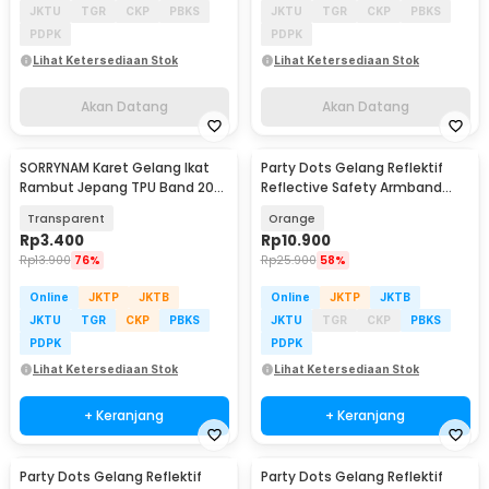
JKTU
TGR
CKP
PBKS
JKTU
TGR
CKP
PBKS
PDPK
PDPK
Lihat Ketersediaan Stok
Lihat Ketersediaan Stok
Akan Datang
Akan Datang
SORRYNAM Karet Gelang Ikat
Party Dots Gelang Reflektif
Rambut Jepang TPU Band 200
Reflective Safety Armband
PCS - 1180
Wrist Band - CR2032
Transparent
Orange
Rp
3.400
Rp
10.900
Rp
13.900
76%
Rp
25.900
58%
Online
JKTP
JKTB
Online
JKTP
JKTB
JKTU
TGR
CKP
PBKS
JKTU
TGR
CKP
PBKS
PDPK
PDPK
Lihat Ketersediaan Stok
Lihat Ketersediaan Stok
+ Keranjang
+ Keranjang
Party Dots Gelang Reflektif
Party Dots Gelang Reflektif