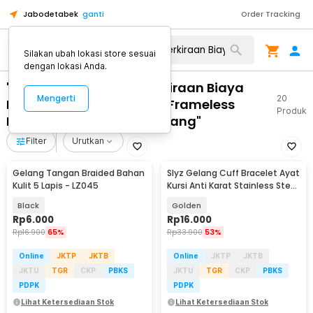
Jabodetabek
ganti
Order Tracking
Silakan ubah lokasi store sesuai
dengan lokasi Anda.
"WA 0859 3970 0884 Perkiraan Biaya
Mengerti
20
Pasang Pintu Kaca Lipat Frameless
Produk
Magelang Tengah Magelang"
Filter
Urutkan
Gelang Tangan Braided Bahan
Slyz Gelang Cuff Bracelet Ayat
Kulit 5 Lapis - LZ045
Kursi Anti Karat Stainless Steel
- Slyz36
Black
Golden
Rp
6.000
Rp
16.000
Rp
16.900
65%
Rp
33.900
53%
Online
JKTP
JKTB
Online
JKTP
JKTB
JKTU
TGR
CKP
PBKS
JKTU
TGR
CKP
PBKS
PDPK
PDPK
Lihat Ketersediaan Stok
Lihat Ketersediaan Stok