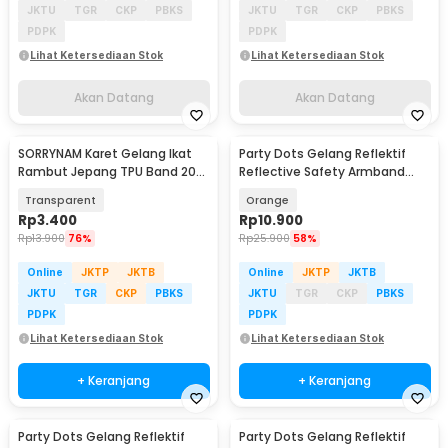
JKTU
TGR
CKP
PBKS
JKTU
TGR
CKP
PBKS
PDPK
PDPK
Lihat Ketersediaan Stok
Lihat Ketersediaan Stok
Akan Datang
Akan Datang
SORRYNAM Karet Gelang Ikat
Party Dots Gelang Reflektif
Rambut Jepang TPU Band 200
Reflective Safety Armband
PCS - 1180
Wrist Band - CR2032
Transparent
Orange
Rp
3.400
Rp
10.900
Rp
13.900
76%
Rp
25.900
58%
Online
JKTP
JKTB
Online
JKTP
JKTB
JKTU
TGR
CKP
PBKS
JKTU
TGR
CKP
PBKS
PDPK
PDPK
Lihat Ketersediaan Stok
Lihat Ketersediaan Stok
+ Keranjang
+ Keranjang
Party Dots Gelang Reflektif
Party Dots Gelang Reflektif