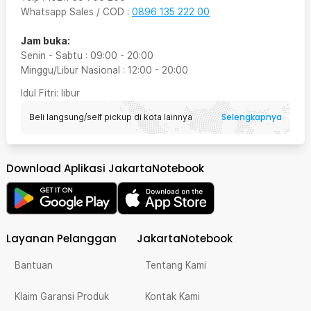
Whatsapp Sales / COD
:
0896 135 222 00
Jam buka:
Senin - Sabtu
:
09:00
-
20:00
Minggu/Libur Nasional
:
12:00
-
20:00
Idul Fitri
: libur
Selengkapnya
Beli langsung/self pickup di kota lainnya
Download Aplikasi JakartaNotebook
Layanan Pelanggan
JakartaNotebook
Bantuan
Tentang Kami
Klaim Garansi Produk
Kontak Kami