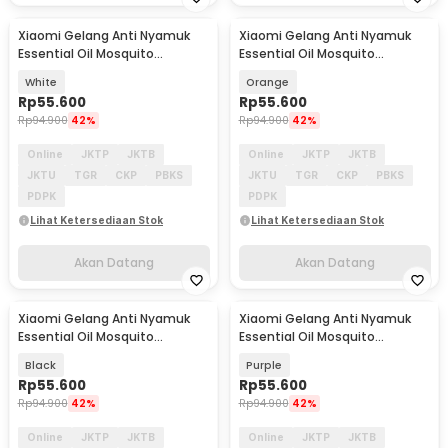
Xiaomi Gelang Anti Nyamuk
Xiaomi Gelang Anti Nyamuk
Akan Datang
Akan Datang
Essential Oil Mosquito
Essential Oil Mosquito
Repellent Bracelet - M15
Repellent Bracelet - M15
White
Orange
Rp
55.600
Rp
55.600
Rp
94.900
42%
Rp
94.900
42%
Online
JKTP
JKTB
Online
JKTP
JKTB
JKTU
TGR
CKP
PBKS
JKTU
TGR
CKP
PBKS
PDPK
PDPK
Lihat Ketersediaan Stok
Lihat Ketersediaan Stok
Akan Datang
Akan Datang
Xiaomi Gelang Anti Nyamuk
Xiaomi Gelang Anti Nyamuk
Akan Datang
Akan Datang
Essential Oil Mosquito
Essential Oil Mosquito
Repellent Bracelet - M15
Repellent Bracelet - M15
Black
Purple
Rp
55.600
Rp
55.600
Rp
94.900
42%
Rp
94.900
42%
Online
JKTP
JKTB
Online
JKTP
JKTB