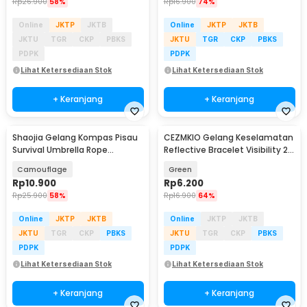
Rp
26.900
58%
Rp
16.900
74%
Online
JKTP
JKTB
Online
JKTP
JKTB
JKTU
TGR
CKP
PBKS
JKTU
TGR
CKP
PBKS
PDPK
PDPK
Lihat Ketersediaan Stok
Lihat Ketersediaan Stok
+ Keranjang
+ Keranjang
Shaojia Gelang Kompas Pisau
CEZMKIO Gelang Keselamatan
Survival Umbrella Rope
Reflective Bracelet Visibility 2
Bracelet - HJT41
PCS - B07
Camouflage
Green
Rp
10.900
Rp
6.200
Rp
25.900
58%
Rp
16.900
64%
Online
JKTP
JKTB
Online
JKTP
JKTB
JKTU
TGR
CKP
PBKS
JKTU
TGR
CKP
PBKS
PDPK
PDPK
Lihat Ketersediaan Stok
Lihat Ketersediaan Stok
+ Keranjang
+ Keranjang