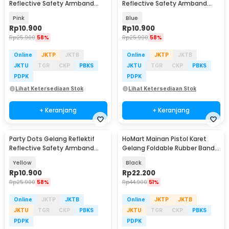
Reflective Safety Armband
Reflective Safety Armband
Wrist Band - CR2032
Wrist Band - CR2032
Pink
Blue
Rp
10.900
Rp
10.900
Rp
25.900
58%
Rp
25.900
58%
Online
JKTP
JKTB
Online
JKTP
JKTB
JKTU
TGR
CKP
PBKS
JKTU
TGR
CKP
PBKS
PDPK
PDPK
Lihat Ketersediaan Stok
Lihat Ketersediaan Stok
+ Keranjang
+ Keranjang
Party Dots Gelang Reflektif
HoMart Mainan Pistol Karet
Reflective Safety Armband
Gelang Foldable Rubber Band
Wrist Band - CR2032
Gun - XH-099
Yellow
Black
Rp
10.900
Rp
22.200
Rp
25.900
58%
Rp
44.900
51%
Online
JKTP
JKTB
Online
JKTP
JKTB
JKTU
TGR
CKP
PBKS
JKTU
TGR
CKP
PBKS
PDPK
PDPK