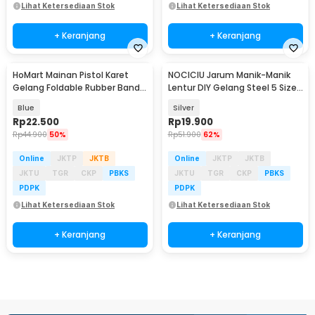
Lihat Ketersediaan Stok
Lihat Ketersediaan Stok
+ Keranjang
+ Keranjang
HoMart Mainan Pistol Karet
NOCICIU Jarum Manik-Manik
Gelang Foldable Rubber Band
Lentur DIY Gelang Steel 5 Size
Gun - XH-099
10 PCS - MJ-100
Blue
Silver
Rp
22.500
Rp
19.900
Rp
44.900
50%
Rp
51.900
62%
Online
JKTP
JKTB
Online
JKTP
JKTB
JKTU
TGR
CKP
PBKS
JKTU
TGR
CKP
PBKS
PDPK
PDPK
Lihat Ketersediaan Stok
Lihat Ketersediaan Stok
+ Keranjang
+ Keranjang