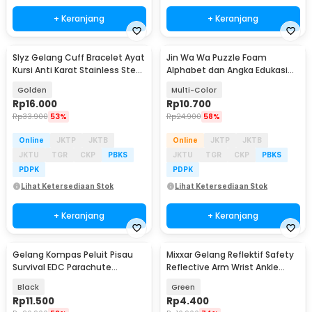
+ Keranjang
+ Keranjang
Slyz Gelang Cuff Bracelet Ayat
Jin Wa Wa Puzzle Foam
Kursi Anti Karat Stainless Steel
Alphabet dan Angka Edukasi
- Slyz36
Anak 36 PCS
Golden
Multi-Color
Rp
16.000
Rp
10.700
Rp
33.900
53%
Rp
24.900
58%
Online
JKTP
JKTB
Online
JKTP
JKTB
JKTU
TGR
CKP
PBKS
JKTU
TGR
CKP
PBKS
PDPK
PDPK
Lihat Ketersediaan Stok
Lihat Ketersediaan Stok
+ Keranjang
+ Keranjang
Gelang Kompas Peluit Pisau
Mixxar Gelang Reflektif Safety
Survival EDC Parachute
Reflective Arm Wrist Ankle
Bracelet - B002-6
Band 1 PCS - 2974
Black
Green
Rp
11.500
Rp
4.400