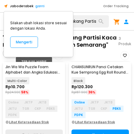
Jabodetabek
ganti
Order Tracking
Silakan ubah lokasi store sesuai
dengan lokasi Anda.
"WA 0859 3970 0884 Tukang Partisi Kaca
3
Mengerti
Balkon Semarang Selatan Semarang"
Produk
Filter
Urutkan
TERJUAL HABIS
Jin Wa Wa Puzzle Foam
CHANSUNRUN Panci Cetakan
Alphabet dan Angka Edukasi
Kue Semprong Egg Roll Round
Anak 36 PCS
Shape Mold - KJ-059
Multi-Color
Black
Rp
10.700
Rp
120.300
Rp
24.900
58%
Rp
187.900
36%
Online
JKTP
JKTB
Online
JKTP
JKTB
JKTU
TGR
CKP
PBKS
JKTU
TGR
CKP
PBKS
PDPK
PDPK
Lihat Ketersediaan Stok
Lihat Ketersediaan Stok