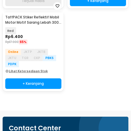
Terjual Habis
+ Keranjang
TaffPACK Stiker Reflektif Mobil
Motor Motif Sarang Lebah 300 x
5 CM - ZA5800
Red
Rp
6.400
Rp
17.900
65%
Online
JKTP
JKTB
JKTU
TGR
CKP
PBKS
PDPK
Lihat Ketersediaan Stok
+ Keranjang
Contact Center