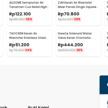
ALLSOME Semprotan Air
ZJM Keran Air Wastafel
Y
Tanaman Cuci Mobil High
Mixer Panas Dingin Square
Pressure with Hose 7.5M -
Bathroom Faucet Tap -
Rp
122.100
Rp
70.800
PT009
LB2982
Rp
189.900
Rp
114.900
36%
39%
TAOCNSN Keran Air
Geerte Solenoid Water
l
Wastafel Stainless Steel
Valve Keran Otomatis
Kitchen Faucet - 899
Normal Close 220V 1.5 Inch
Rp
51.200
Rp
444.200
- 2W-400-40
Rp
76.900
Rp
600.000
34%
26%
ook
Ikuti Kami