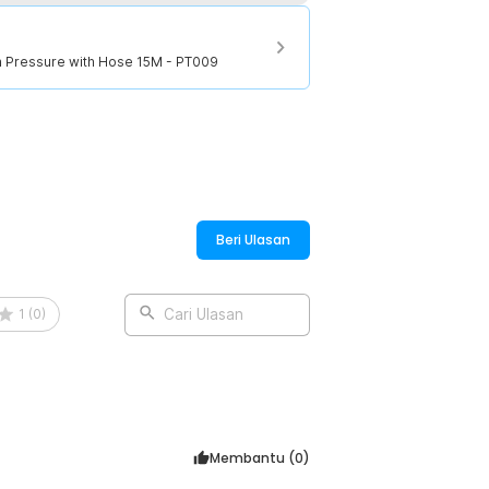
 Pressure with Hose 15M - PT009
Beri Ulasan
1
(
0
)
Cari Ulasan
Membantu (
0
)