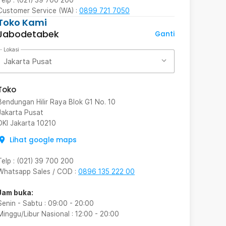
Customer Service (WA) :
0899 721 7050
Toko Kami
Jabodetabek
Ganti
Lokasi
Jakarta Pusat
Toko
Bendungan Hilir Raya Blok G1 No. 10
Jakarta Pusat
DKI Jakarta
10210
Lihat google maps
Telp
:
(021) 39 700 200
Whatsapp Sales / COD
:
0896 135 222 00
Jam buka:
Senin - Sabtu
:
09:00
-
20:00
Minggu/Libur Nasional
:
12:00
-
20:00