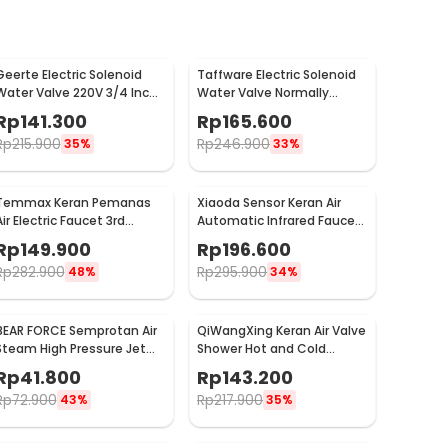
Geerte Electric Solenoid
Taffware Electric Solenoid
Water Valve 220V 3/4 Inch
Water Valve Normally
Normally Closed - 2W-200-
Closed 220V 3/4 Inch - 2W-
Rp
141.300
Rp
165.600
20
200-20
Rp
215.900
Rp
246.900
35%
33%
Temmax Keran Pemanas
Xiaoda Sensor Keran Air
Air Electric Faucet 3rd
Automatic Infrared Faucet
Generation 3000W - RX-
- HD-ZNJSQ-02
Rp
149.900
Rp
196.600
008
Rp
282.900
Rp
295.900
48%
34%
BEAR FORCE Semprotan Air
QiWangXing Keran Air Valve
Steam High Pressure Jet
Shower Hot and Cold
Mobil Water Gun - WR345
Stainless Steel - A-770
Rp
41.800
Rp
143.200
Rp
72.900
Rp
217.900
43%
35%