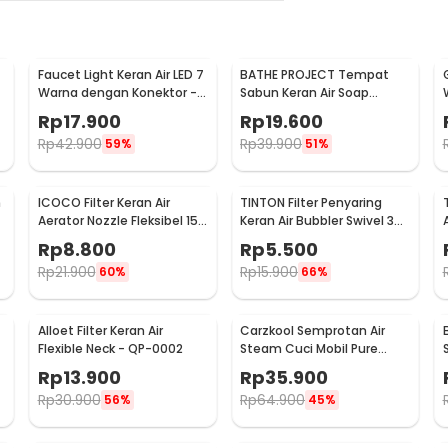
Faucet Light Keran Air LED 7
BATHE PROJECT Tempat
Warna dengan Konektor -
Sabun Keran Air Soap
WH-F03
Dispenser 300ml - JJ-3122
Rp
17.900
Rp
19.600
Rp
42.900
Rp
39.900
59%
51%
m
ICOCO Filter Keran Air
TINTON Filter Penyaring
Aerator Nozzle Fleksibel 15
Keran Air Bubbler Swivel 360
cm - ZM637
Nozzle - QYJ-666
Rp
8.800
Rp
5.500
Rp
21.900
Rp
15.900
60%
66%
Alloet Filter Keran Air
Carzkool Semprotan Air
Flexible Neck - QP-0002
Steam Cuci Mobil Pure
Copper Water Gun - CZ207
Rp
13.900
Rp
35.900
Rp
30.900
Rp
64.900
56%
45%