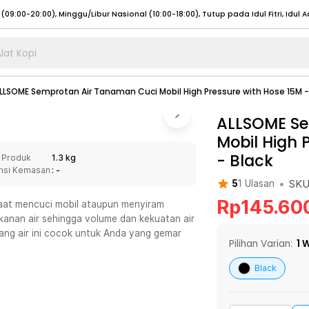
lat Kopi
umat (07:00 - 20:00), Sabtu - Minggu (08:00 - 20:00), Tutup pada Idul Fitri
Sele
LLSOME Semprotan Air Tanaman Cuci Mobil High Pressure with Hose 15M 
:00 - 20:00), Sabtu - Minggu/ Libur Nasional (08:00 - 17:00)
Selengkapnya
:00 - 20:00), Sabtu - Minggu/ Libur Nasional (08:00 - 17:00)
ALLSOME Se
Selengkapnya
Mobil High 
 (09:00-20:00), Minggu/Libur Nasional (12:00-20:00), Tutup pada Idul Fitri
Sele
-
Black
 Produk
1.3 kg
 (09:00-20:00), Minggu/Libur Nasional (12:00-20:00), Tutup pada Idul Fitri
Sele
nsi Kemasan
: -
•
SK
5
1
Ulasan
Rp
145.60
saat mencuci mobil ataupun menyiram
kanan air sehingga volume dan kekuatan air
ang air ini cocok untuk Anda yang gemar
umat (07:00 - 20:00), Sabtu - Minggu (08:00 - 20:00), Tutup pada Idul Fitri
Sele
Pilihan Varian:
1
W
:00 - 20:00), Sabtu - Minggu/ Libur Nasional (08:00 - 17:00)
Selengkapnya
Black
:00 - 20:00), Sabtu - Minggu/ Libur Nasional (08:00 - 17:00)
Selengkapnya