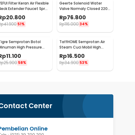
EFUI Filter Keran Air Flexible
Geerte Solenoid Water
Neck Extender Faucet Spray
Valve Normaly Closed 220V
Head - H5607
2 Point 1/4 Inch - 2W-025-
Rp
20.800
Rp
76.800
08
Rp
41.900
Rp
116.000
51%
34%
Tigre Semprotan Botol
TaffHOME Semprotan Air
Minuman High Pressure
Steam Cuci Mobil High
Manual Adjustable Spray -
Pressure Gun - 888
Rp
11.100
Rp
16.500
TS01
Rp
25.900
Rp
34.900
58%
53%
Contact Center
Pembelian Online
Telp : (021) 39 700 200