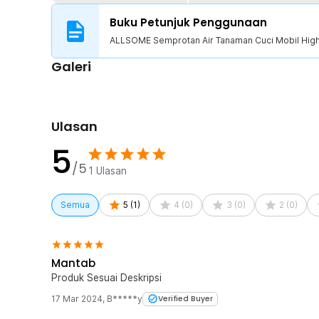
1 x Braket
1 x Tape
Buku Petunjuk Penggunaan
4 x Silicone Ring
ALLSOME Semprotan Air Tanaman Cuci Mobil High
1 x Tas Penyimpanan
Galeri
Ulasan
5
/5
1
Ulasan
Semua
5
(
1
)
4
(
0
)
3
(
0
)
2
(
0
)
Mantab
Produk Sesuai Deskripsi
17 Mar 2024
,
B*****y
Verified Buyer