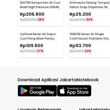
SEATEN Semprotan Air Cuci
Gnimauhz Selang Tempat
Mobil High Pressure 30BAR
Sabun Soap Dispenser 1M -
with 5M Hose - PT008-01
FZ120
Rp
206.800
Rp
25.200
Rp
283.900
Rp
48.900
28%
49%
CpSteel Keran Air Dapur
VEMUSE Keran Air Single
Cuci Piring Mixer Panas
Cold Faucet Stainless Stee
Dingin Pull Out Rinser -
- WB132
Rp
109.600
Rp
53.700
CP12
Rp
173.900
Rp
91.900
37%
42%
Download Aplikasi JakartaNotebook
Layanan Pelanggan
JakartaNoteb