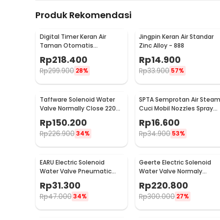
Produk Rekomendasi
Digital Timer Keran Air
Jingpin Keran Air Standar
Taman Otomatis
Zinc Alloy - 888
Programmable Garden
Rp
218.400
Rp
14.900
Irrigation - 1383
Rp
299.900
Rp
33.900
28%
57%
Taffware Solenoid Water
SPTA Semprotan Air Stea
Valve Normally Close 220V
Cuci Mobil Nozzles Spray
1/2 Inch - 2W-160-15
Water Gun - W204
Rp
150.200
Rp
16.600
Rp
226.900
Rp
34.900
34%
53%
EARU Electric Solenoid
Geerte Electric Solenoid
Water Valve Pneumatic
Water Valve Normaly
Pressure 220V - FCD-180B
Closed 220V 1 Inch DN25 -
Rp
31.300
Rp
220.800
2W-250-25
Rp
47.000
Rp
300.000
34%
27%