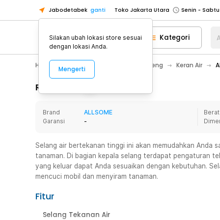
Jabodetabek
ganti
Toko Jakarta Utara
Toko Tangerang
Kategori
A
Silakan ubah lokasi store sesuai
Toko Cikupa
dengan lokasi Anda.
Pick n Go Jakarta Barat
Senin - J
Home Appliance
Perlengkapan Ledeng
Keran Air
A
Mengerti
Pick n Go Bekasi
Senin - Jumat (08
Pick n Go Depok
Senin - Jumat (08
Rincian Produk
Toko Jakarta Pusat
Senin - Sabtu
Brand
ALLSOME
Berat
Toko Jakarta Barat
Senin - Sabtu
Garansi
-
Dime
Toko Jakarta Utara
Toko Tangerang
Selang air bertekanan tinggi ini akan memudahkan Anda 
tanaman. Di bagian kepala selang terdapat pengaturan te
Toko Cikupa
yang keluar dapat Anda sesuaikan dengan kebutuhan. Sel
Pick n Go Jakarta Barat
Senin - J
mencuci mobil dan menyiram tanaman.
Pick n Go Bekasi
Senin - Jumat (08
Fitur
Pick n Go Depok
Senin - Jumat (08
Selang Tekanan Air