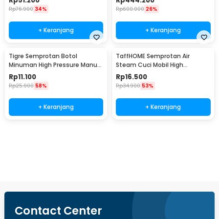
Rp
51.200
Rp
444.200
Rp
76.900
34%
Rp
600.000
26%
+ Keranjang
+ Keranjang
Tigre Semprotan Botol
TaffHOME Semprotan Air
Minuman High Pressure Manual
Steam Cuci Mobil High
Adjustable Spray - TS01
Pressure Gun - 888
Rp
11.100
Rp
16.500
Rp
25.900
58%
Rp
34.900
53%
+ Keranjang
+ Keranjang
Beli Sekarang
Contact Center