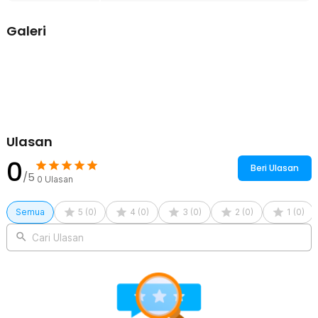
1 x Geerte Solenoid Water Valve Normaly Closed 220V 2 Point
1/4 Inch - 2W-025-08
Galeri
Ulasan
0
Beri Ulasan
/5
0
Ulasan
Semua
5
(
0
)
4
(
0
)
3
(
0
)
2
(
0
)
1
(
0
)
Cari Ulasan