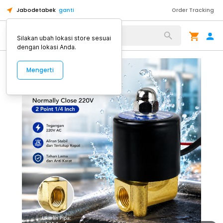
Jabodetabek
ganti
Order Tracking
Alat Kopi
Silakan ubah lokasi store sesuai
dengan lokasi Anda.
Mengerti