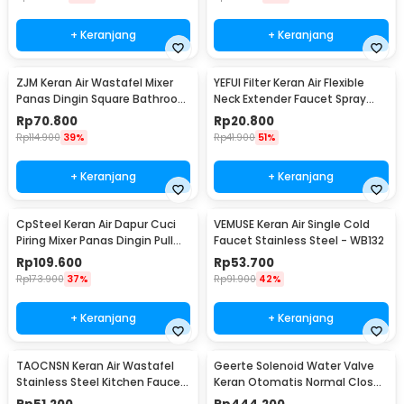
+ Keranjang
+ Keranjang
ZJM Keran Air Wastafel Mixer
YEFUI Filter Keran Air Flexible
Panas Dingin Square Bathroom
Neck Extender Faucet Spray
Faucet Tap - LB2982
Head - H5607
Rp
70.800
Rp
20.800
Rp
114.900
39%
Rp
41.900
51%
+ Keranjang
+ Keranjang
CpSteel Keran Air Dapur Cuci
VEMUSE Keran Air Single Cold
Piring Mixer Panas Dingin Pull
Faucet Stainless Steel - WB132
Out Rinser - CP12
Rp
109.600
Rp
53.700
Rp
173.900
37%
Rp
91.900
42%
+ Keranjang
+ Keranjang
TAOCNSN Keran Air Wastafel
Geerte Solenoid Water Valve
Stainless Steel Kitchen Faucet
Keran Otomatis Normal Close
- 899
220V 1.5 Inch - 2W-400-40