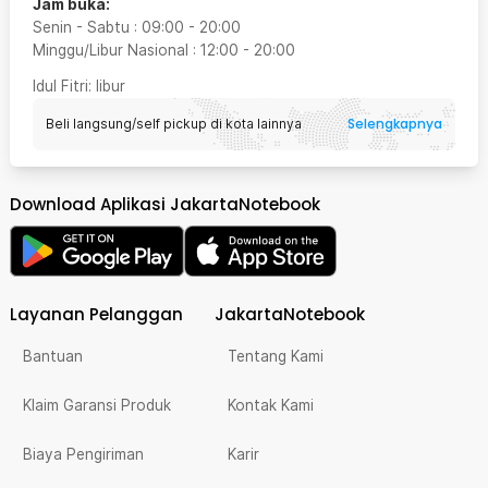
Jam buka:
Senin - Sabtu
:
09:00
-
20:00
Minggu/Libur Nasional
:
12:00
-
20:00
Idul Fitri
: libur
Selengkapnya
Beli langsung/self pickup di kota lainnya
Download Aplikasi JakartaNotebook
Layanan Pelanggan
JakartaNotebook
Bantuan
Tentang Kami
Klaim Garansi Produk
Kontak Kami
Biaya Pengiriman
Karir