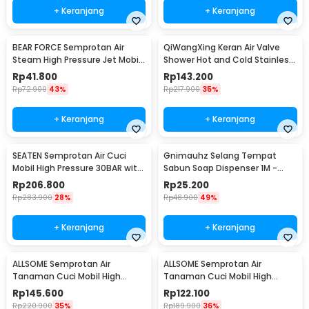
+ Keranjang
+ Keranjang
BEAR FORCE Semprotan Air
QiWangXing Keran Air Valve
Steam High Pressure Jet Mobil
Shower Hot and Cold Stainless
Water Gun - WR345
Steel - A-770
Rp
41.800
Rp
143.200
Rp
72.900
43%
Rp
217.900
35%
+ Keranjang
+ Keranjang
SEATEN Semprotan Air Cuci
Gnimauhz Selang Tempat
Mobil High Pressure 30BAR with
Sabun Soap Dispenser 1M -
5M Hose - PT008-01
FZ120
Rp
206.800
Rp
25.200
Rp
283.900
28%
Rp
48.900
49%
+ Keranjang
+ Keranjang
ALLSOME Semprotan Air
ALLSOME Semprotan Air
Tanaman Cuci Mobil High
Tanaman Cuci Mobil High
Pressure with Hose 15M -
Pressure with Hose 7.5M -
Rp
145.600
Rp
122.100
PT009
PT009
Rp
220.900
35%
Rp
189.900
36%