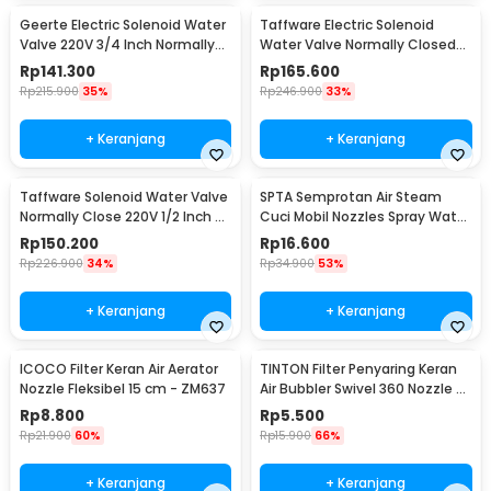
Geerte Electric Solenoid Water
Taffware Electric Solenoid
Valve 220V 3/4 Inch Normally
Water Valve Normally Closed
Closed - 2W-200-20
220V 3/4 Inch - 2W-200-20
Rp
141.300
Rp
165.600
Rp
215.900
35%
Rp
246.900
33%
+ Keranjang
+ Keranjang
Taffware Solenoid Water Valve
SPTA Semprotan Air Steam
Normally Close 220V 1/2 Inch -
Cuci Mobil Nozzles Spray Water
2W-160-15
Gun - W204
Rp
150.200
Rp
16.600
Rp
226.900
34%
Rp
34.900
53%
+ Keranjang
+ Keranjang
ICOCO Filter Keran Air Aerator
TINTON Filter Penyaring Keran
Nozzle Fleksibel 15 cm - ZM637
Air Bubbler Swivel 360 Nozzle -
QYJ-666
Rp
8.800
Rp
5.500
Rp
21.900
60%
Rp
15.900
66%
+ Keranjang
+ Keranjang