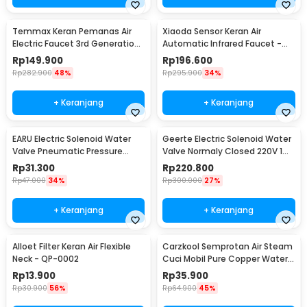
Temmax Keran Pemanas Air
Xiaoda Sensor Keran Air
Electric Faucet 3rd Generation
Automatic Infrared Faucet -
3000W - RX-008
HD-ZNJSQ-02
Rp
149.900
Rp
196.600
Rp
282.900
48%
Rp
295.900
34%
+ Keranjang
+ Keranjang
EARU Electric Solenoid Water
Geerte Electric Solenoid Water
Valve Pneumatic Pressure
Valve Normaly Closed 220V 1
220V - FCD-180B
Inch DN25 - 2W-250-25
Rp
31.300
Rp
220.800
Rp
47.000
34%
Rp
300.000
27%
+ Keranjang
+ Keranjang
Alloet Filter Keran Air Flexible
Carzkool Semprotan Air Steam
Neck - QP-0002
Cuci Mobil Pure Copper Water
Gun - CZ207
Rp
13.900
Rp
35.900
Rp
30.900
56%
Rp
64.900
45%