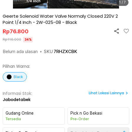
1 / 7
Geerte Solenoid Water Valve Normaly Closed 220V 2
Point 1/4 Inch - 2W-025-08
-
Black
Rp
76.800
Rp
116.000
34
%
Belum ada ulasan
•
SKU
7RHZXCBK
Pilihan Warna:
Black
Lihat
Lokasi Lainnya
Informasi Stok:
Jabodetabek
Gudang Online
Pick n Go Bekasi
Tersedia
Pre-Order