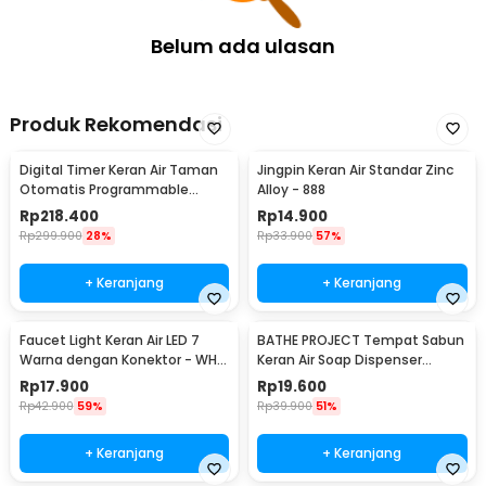
Belum ada ulasan
Produk Rekomendasi
Digital Timer Keran Air Taman
Jingpin Keran Air Standar Zinc
Otomatis Programmable
Alloy - 888
Garden Irrigation - 1383
Rp
218.400
Rp
14.900
Rp
299.900
28%
Rp
33.900
57%
+ Keranjang
+ Keranjang
Faucet Light Keran Air LED 7
BATHE PROJECT Tempat Sabun
Warna dengan Konektor - WH-
Keran Air Soap Dispenser
F03
300ml - JJ-3122
Rp
17.900
Rp
19.600
Rp
42.900
59%
Rp
39.900
51%
+ Keranjang
+ Keranjang