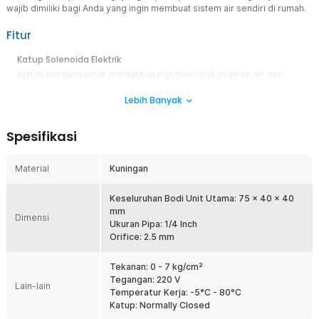
wajib dimiliki bagi Anda yang ingin membuat sistem air sendiri di rumah.
Fitur
Katup Solenoida Elektrik
Alat ini berguna untuk mematikan dan menyalakan aliran air, gas,
dan oli menggunakan listrik. Katup solenoida ini bisa digunakan
Lebih Banyak
untuk berbagai kebutuhan, baik itu untuk mengatur tinggi rendahnya
tekanan air ataupun besar kecilnya aliran air.
Desain Minimalis
Spesifikasi
Memiliki fungsi yang krusial, nyatanya alat ini hadir dengan bentuk
yang minimalis. Oleh karena itu, alat ini tidak akan memakan ruang
Material
Kuningan
dan Anda dapat menggunakan katup ini bersamaan dengan
perlengkapan lainnya.
Keseluruhan Bodi Unit Utama: 75 x 40 x 40
Bahan Kuningan Berkualitas
mm
Dimensi
Alat ini terbuat dari bahan kuningan yang tahan karat sehingga
Ukuran Pipa: 1/4 Inch
cocok digunakan untuk mengaliri air, gas, hingga oli. Bahan ini
Orifice: 2.5 mm
memiliki daya tahan yang baik sehingga awet untuk penggunaan
jangka panjang.
Tekanan: 0 - 7 kg/cm²
Tegangan: 220 V
Lain-lain
Kelengkapan Produk
Temperatur Kerja: -5°C - 80°C
Katup: Normally Closed
Rincian yang Anda dapatkan untuk pembelian produk ini: