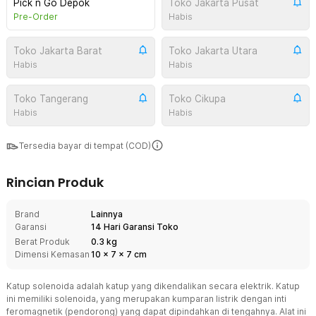
Pick n Go Depok
Toko Jakarta Pusat
Pre-Order
Habis
Toko Jakarta Barat
Toko Jakarta Utara
Habis
Habis
Toko Tangerang
Toko Cikupa
Habis
Habis
Tersedia bayar di tempat (COD)
Rincian Produk
Brand
Lainnya
Garansi
14 Hari Garansi Toko
Berat Produk
0.3 kg
Dimensi Kemasan
10
x
7
x
7
cm
Katup solenoida adalah katup yang dikendalikan secara elektrik. Katup
ini memiliki solenoida, yang merupakan kumparan listrik dengan inti
feromagnetik (pendorong) yang dapat dipindahkan di tengahnya. Alat ini