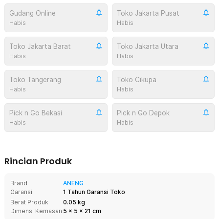
Gudang Online
Toko Jakarta Pusat
Habis
Habis
Toko Jakarta Barat
Toko Jakarta Utara
Habis
Habis
Toko Tangerang
Toko Cikupa
Habis
Habis
Pick n Go Bekasi
Pick n Go Depok
Habis
Habis
Rincian Produk
Brand
ANENG
Garansi
1 Tahun Garansi Toko
Berat Produk
0.05 kg
Dimensi Kemasan
5
x
5
x
21
cm