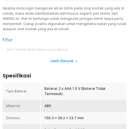
Apabila Anda ingin mengecek aliran listrik pada stop kontak yang ada di
rumah, maka Anda membutuhkan alat khusus seperti pen tester dari
ANENG ini. Alat ini berfungsi untuk mengecek jaringan listrik tanpa perlu
menyentuh. Cukup praktis digunakan untuk mengetahui kabel yang rusak
ataupun stok kontak yang ada di rumah.
Fitur
Alat Tester Kelistrikan yang Akurat
Pengecekan dilakukan dengan mendekatkan alat ini ke sumber
Lebih Banyak
listrik yang ingin dicek. Tester ini sangat aman digunakan karena
tidak ada kontak langsung ke sumber listrik sama
sekali. Bodi detektor menggunakan bahan plastik yang ringan
Spesifikasi
dan tidak menghantarkan listrik untuk menjamin keamanan saat
sedang mengoperasikan alat ini.
Baterai: 2 x AAA 1.5 V (Baterai Tidak
Indikator Tegangan
Tipe Baterai
Termasuk)
Alat dari ANENG dilengkapi dengan indikator yang akan
memberitahukan seberapa besar tegangan. Alat ini akan mati
Material
otomatis jika tidak terdeteksi aliran listrik selama 5 menit sehingga
ABS
dapat menghemat penggunaan baterai.
Dimensi
156.3 x 26.2 x 23.7 mm
Mudah Digunakan
Untuk penggunaan alat tester, Anda cukup mendekatkan alat tes ke