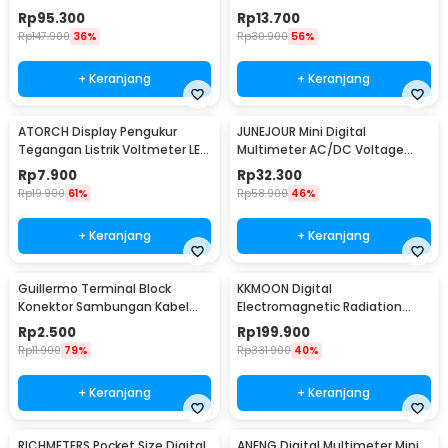
Rumah - KWE-PM01
Display - GN-0117
Rp
95.300
Rp
13.700
Rp
147.900
36%
Rp
30.900
56%
+ Keranjang
+ Keranjang
ATORCH Display Pengukur
JUNEJOUR Mini Digital
Tegangan Listrik Voltmeter LED
Multimeter AC/DC Voltage
- 123
Tester 1999 Count - XL830L
Rp
7.900
Rp
32.300
Rp
19.900
61%
Rp
58.900
46%
+ Keranjang
+ Keranjang
Guillermo Terminal Block
KKMOON Digital
Konektor Sambungan Kabel
Electromagnetic Radiation
Listrik 1 PCS PCT-222 - GTB6
Field Dosimeter Detector -
Rp
2.500
Rp
199.900
ET825
Rp
11.900
79%
Rp
331.900
40%
+ Keranjang
+ Keranjang
RICHMETERS Pocket Size Digital
ANENG Digital Multimeter Mini