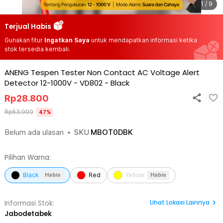
1 / 9
Terjual Habis
Gunakan fitur
Ingatkan Saya
untuk mendapatkan informasi ketika
stok tersedia kembali.
ANENG Tespen Tester Non Contact AC Voltage Alert
Detector 12-1000V - VD802
-
Black
Rp
28.800
Rp
53.900
47
%
Belum ada ulasan
•
SKU
MBOT0DBK
Pilihan Warna:
Black
Red
Yellow
Habis
Habis
Lihat
Lokasi Lainnya
Informasi Stok:
Jabodetabek