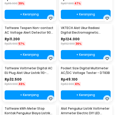
Rp
116.900
39%
Rp
57.900
47%
+ Keranjang
+ Keranjang
Taffware Tespen Non-contact
VKTECH Alat Ukur Radiasi
AC Voltage Alert Detector 90-
Digital Electromagnetic
1000V - VD02
Radiation Detector - DT-1130
Rp
11.200
Rp
124.000
Rp
25.900
57%
Rp
192.900
36%
+ Keranjang
+ Keranjang
Taffware Voltmeter Digital AC
Pocket Size Digital Multimeter
EU Plug Alat Ukur Listrik 110-
AC/DC Voltage Tester - DT83B
300V - DM55-1
Rp
32.500
Rp
49.100
Rp
59.900
46%
Rp
82.900
41%
+ Keranjang
+ Keranjang
Taffware kWh Meter Stop
Alat Pengukur Listrik Voltmeter
Kontak Pengukur Biaya Listrik
Ammeter Electric DIY LED