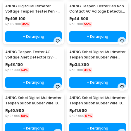
ANENG Digital Multimeter
ANENG Tespen Tester Pen Non
Voltage Tespen Tester Pen -
Contact AC Voltage Detector
A3003
90-1000V 1AC-D
Rp
106.100
Rp
14.600
Rp
162.900
35%
Rp
31.900
55%
+ Keranjang
+ Keranjang
ANENG Tespen Tester AC
ANENG Kabel Digital Multimeter
Voltage Alert Detector 12V-
Tespen Silicon Rubber Wire
1000V - VD806
1000V - PT3003
Rp
18.100
Rp
34.300
Rp
37.900
53%
Rp
61.900
45%
+ Keranjang
+ Keranjang
ANENG Kabel Digital Multimeter
ANENG Kabel Digital Multimeter
Tespen Silicon Rubber Wire 10A
Tespen Silicon Rubber Wire 10A
1000V - PT1005
1000V - PT1004
Rp
10.900
Rp
11.600
Rp
25.900
58%
Rp
26.900
57%
+ Keranjang
+ Keranjang