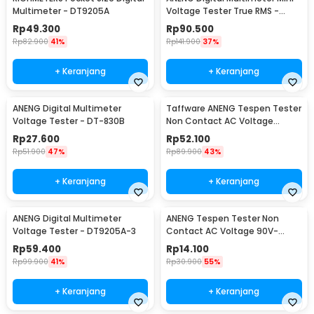
Multimeter - DT9205A
Voltage Tester True RMS -
M118A
Rp
49.300
Rp
90.500
Rp
82.900
41%
Rp
141.900
37%
+ Keranjang
+ Keranjang
ANENG Digital Multimeter
Taffware ANENG Tespen Tester
Voltage Tester - DT-830B
Non Contact AC Voltage
Detector 12V-1000V - VC1017
Rp
27.600
Rp
52.100
Rp
51.900
47%
Rp
89.900
43%
+ Keranjang
+ Keranjang
ANENG Digital Multimeter
ANENG Tespen Tester Non
Voltage Tester - DT9205A-3
Contact AC Voltage 90V-
1000V - 1AC-D Plus
Rp
59.400
Rp
14.100
Rp
99.900
41%
Rp
30.900
55%
+ Keranjang
+ Keranjang