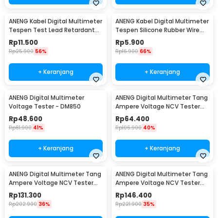
ANENG Kabel Digital Multimeter
ANENG Kabel Digital Multimeter
Tespen Test Lead Retardant
Tespen Silicone Rubber Wire
10A 1000V - PT1002
10A 1000V - PT830
Rp
11.500
Rp
5.900
Rp
25.900
56%
Rp
16.900
66%
+ Keranjang
+ Keranjang
ANENG Digital Multimeter
ANENG Digital Multimeter Tang
Voltage Tester - DM850
Ampere Voltage NCV Tester
Clamp 600V - MT87
Rp
48.600
Rp
64.400
Rp
81.900
41%
Rp
106.900
40%
+ Keranjang
+ Keranjang
ANENG Digital Multimeter Tang
ANENG Digital Multimeter Tang
Ampere Voltage NCV Tester
Ampere Voltage NCV Tester
Clamp 600V - ST201
Clamp Screen - ST202
Rp
131.300
Rp
146.400
Rp
202.900
36%
Rp
221.900
35%