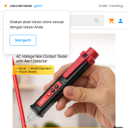
Jabodetabek
ganti
Order Tracking
Alat Kopi
Silakan ubah lokasi store sesuai
dengan lokasi Anda.
Mengerti