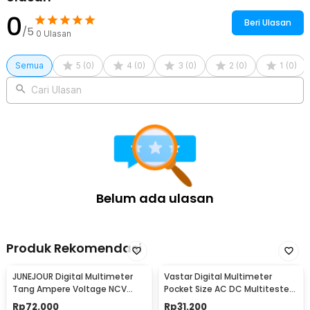
0
Beri Ulasan
/5
0
Ulasan
Semua
5
(
0
)
4
(
0
)
3
(
0
)
2
(
0
)
1
(
0
)
Cari Ulasan
Belum ada ulasan
Produk Rekomendasi
JUNEJOUR Digital Multimeter
Vastar Digital Multimeter
Tang Ampere Voltage NCV
Pocket Size AC DC Multitester
Tester Clamp - DT266
Portable - DT830B
Rp
72.000
Rp
31.200