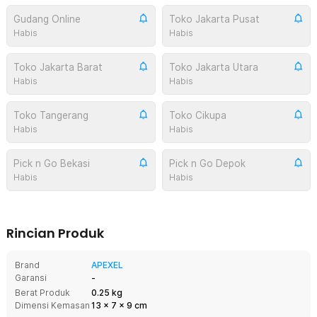
Gudang Online
Toko Jakarta Pusat
Habis
Habis
Toko Jakarta Barat
Toko Jakarta Utara
Habis
Habis
Toko Tangerang
Toko Cikupa
Habis
Habis
Pick n Go Bekasi
Pick n Go Depok
Habis
Habis
Rincian Produk
Brand
APEXEL
Garansi
-
Berat Produk
0.25 kg
Dimensi Kemasan
13
x
7
x
9
cm