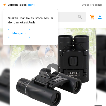
Jabodetabek
ganti
Order Tracking
Alat Kopi
Silakan ubah lokasi store sesuai
dengan lokasi Anda.
Mengerti