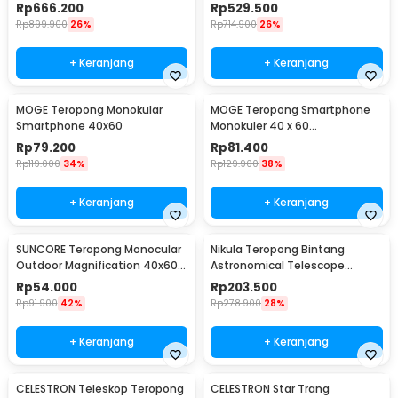
700/76mm - F70076
700/60mm - F70060
Rp
666.200
Rp
529.500
Rp
899.900
26%
Rp
714.900
26%
+ Keranjang
+ Keranjang
MOGE Teropong Monokular
MOGE Teropong Smartphone
Smartphone 40x60
Monokuler 40 x 60
Magnification Zoom - KL1040
Rp
79.200
Rp
81.400
Rp
119.000
34%
Rp
129.900
38%
+ Keranjang
+ Keranjang
SUNCORE Teropong Monocular
Nikula Teropong Bintang
Outdoor Magnification 40x60
Astronomical Telescope
Waterproof - 1040
360/50mm 90x - F36050
Rp
54.000
Rp
203.500
Rp
91.900
42%
Rp
278.900
28%
+ Keranjang
+ Keranjang
CELESTRON Teleskop Teropong
CELESTRON Star Trang