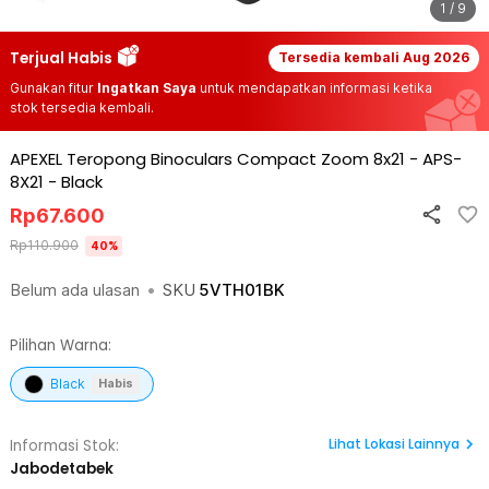
1 / 9
Terjual Habis
Tersedia kembali
Aug 2026
Gunakan fitur
Ingatkan Saya
untuk mendapatkan informasi ketika
stok tersedia kembali.
APEXEL Teropong Binoculars Compact Zoom 8x21 - APS-
8X21
-
Black
Rp
67.600
Rp
110.900
40
%
Belum ada ulasan
•
SKU
5VTH01BK
Pilihan Warna:
Black
Habis
Lihat
Lokasi Lainnya
Informasi Stok:
Jabodetabek