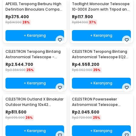
APEXEL Teropong Berburu High
TacRight Monocular Telescope
Definition Binoculars Compact
10-300X Zoom with Tripod and
Zoom 12x42 - APL-RB12X42
Clip - T-11
Rp
375.400
Rp
117.900
Rp
514.900
28%
Rp
184.900
37%
+ Keranjang
+ Keranjang
CELESTRON Teropong Bintang
CELESTRON Teropong Bintang
Astronomical Telescope -
Astronomical Telescope EQ2
Deluxe 80EQ
Mount 910/90mm - Deluxe
Rp
2.544.700
Rp
4.558.200
90EQ
Rp
3.384.900
25%
Rp
6.062.900
25%
+ Keranjang
+ Keranjang
CELESTRON Outland X Binokular
CELESTRON Powerseeker
Outdoor Hunting 10x42
Astronomical Telescope
Waterproof - 71347
Teropong 80mm - 80EQ
Rp
811.600
Rp
2.045.600
Rp
1.095.900
26%
Rp
2.720.900
25%
+ Keranjang
+ Keranjang