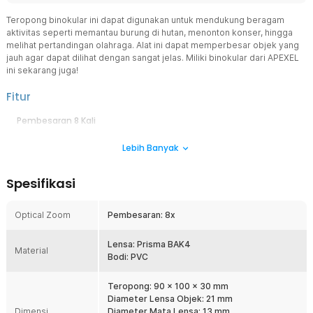
Teropong binokular ini dapat digunakan untuk mendukung beragam
aktivitas seperti memantau burung di hutan, menonton konser, hingga
melihat pertandingan olahraga. Alat ini dapat memperbesar objek yang
jauh agar dapat dilihat dengan sangat jelas. Miliki binokular dari APEXEL
ini sekarang juga!
Fitur
Pembesaran 8 Kali
Keunggulan teropong binokular dari APEXEL adalah kemampuannya
Lebih Banyak
memperbesar objek hingga 8 kali dengan bidang pandang
mencapai 1000 M. Pembesaran pada teropong ini memungkinkan
Anda memfokuskan objek agar lebih jelas terlihat oleh mata.
Spesifikasi
Lensa Kaca Optical
Teropong ini menggunakan lensa kaca optikal BAK4, sehingga
Optical Zoom
Pembesaran: 8x
mampu memberikan hasil penglihatan yang sangat jernih dan jelas.
Hal ini bertujuan memberikan kenyamanan saat menggunakan
binokular.
Lensa: Prisma BAK4
Material
Bodi: PVC
Desain Portabel
Dilengkapi kantong penyimpanan dengan celah ikat pinggang guna
Teropong: 90 x 100 x 30 mm
memudahkan Anda membawa teropong ini. Anda juga dapat
Diameter Lensa Objek: 21 mm
mengalungkannya di leher menggunakan tali yang tersedia.
Dimensi
Diameter Mata Lensa: 13 mm