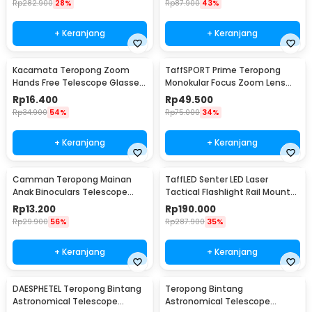
Rp
282.900
28%
Rp
87.900
43%
+ Keranjang
+ Keranjang
Kacamata Teropong Zoom
TaffSPORT Prime Teropong
Hands Free Telescope Glasses
Monokular Focus Zoom Lens
untuk Fishing - HG00117
16x52 66M/8000M - TF16
Rp
16.400
Rp
49.500
Rp
34.900
54%
Rp
75.000
34%
+ Keranjang
+ Keranjang
Camman Teropong Mainan
TaffLED Senter LED Laser
Anak Binoculars Telescope
Tactical Flashlight Rail Mount
2.5x26 - 1138
200 Lumens - JGSD
Rp
13.200
Rp
190.000
Rp
29.900
56%
Rp
287.900
35%
+ Keranjang
+ Keranjang
DAESPHETEL Teropong Bintang
Teropong Bintang
Astronomical Telescope
Astronomical Telescope