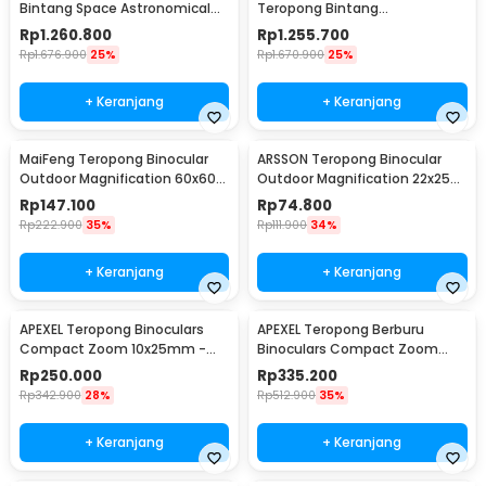
Bintang Space Astronomical
Teropong Bintang
80mm - SCTW-80
Astronomical - SCTW-70
Rp
1.260.800
Rp
1.255.700
Rp
1.676.900
25%
Rp
1.670.900
25%
+ Keranjang
+ Keranjang
MaiFeng Teropong Binocular
ARSSON Teropong Binocular
Outdoor Magnification 60x60
Outdoor Magnification 22x25
160000M - A4163
Waterproof - PMT
Rp
147.100
Rp
74.800
Rp
222.900
35%
Rp
111.900
34%
+ Keranjang
+ Keranjang
APEXEL Teropong Binoculars
APEXEL Teropong Berburu
Compact Zoom 10x25mm -
Binoculars Compact Zoom
APL-PB10X25N
10x42mm - APL-RB10X42
Rp
250.000
Rp
335.200
Rp
342.900
28%
Rp
512.900
35%
+ Keranjang
+ Keranjang