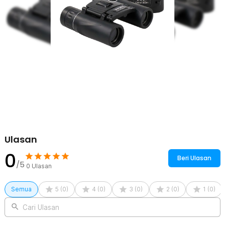
Ulasan
0
Beri Ulasan
/5
0
Ulasan
Semua
5
(
0
)
4
(
0
)
3
(
0
)
2
(
0
)
1
(
0
)
Cari Ulasan