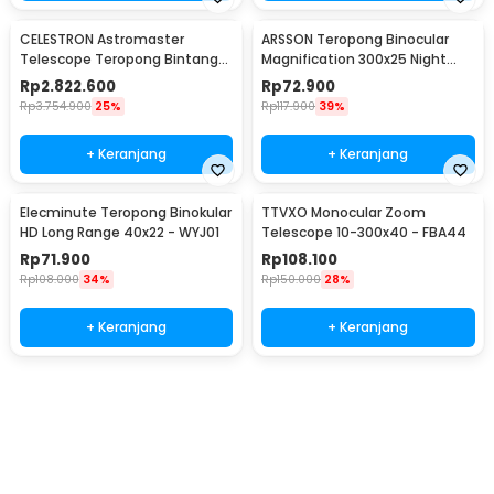
CELESTRON Astromaster
ARSSON Teropong Binocular
Telescope Teropong Bintang
Magnification 300x25 Night
Astronomical - 130EQ
Vision - XB821PP
Rp
2.822.600
Rp
72.900
Rp
3.754.900
25%
Rp
117.900
39%
+ Keranjang
+ Keranjang
Elecminute Teropong Binokular
TTVXO Monocular Zoom
HD Long Range 40x22 - WYJ01
Telescope 10-300x40 - FBA44
Rp
71.900
Rp
108.100
Rp
108.000
34%
Rp
150.000
28%
+ Keranjang
+ Keranjang
Ingatkan Saya