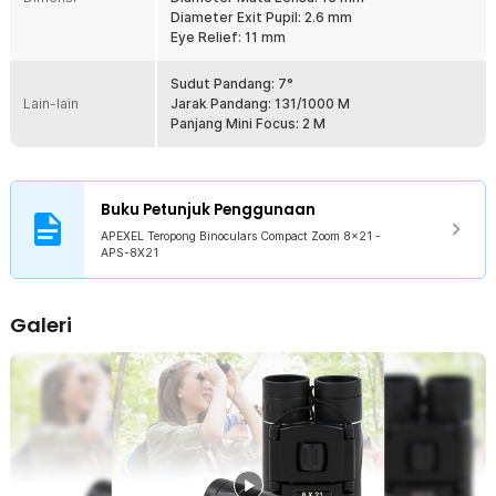
Diameter Exit Pupil: 2.6 mm
Kelengkapan Produk
Eye Relief: 11 mm
Rincian yang Anda dapatkan untuk pembelian produk ini:
Sudut Pandang: 7°
1 x APEXEL Teropong Binoculars Compact Zoom 8x21 - APS-
Lain-lain
Jarak Pandang: 131/1000 M
8X21
Panjang Mini Focus: 2 M
1 x Kain Microfiber
1 x Kantong Penyimpanan
1 x Panduan Penggunaan
Buku Petunjuk Penggunaan
APEXEL Teropong Binoculars Compact Zoom 8x21 -
APS-8X21
Galeri