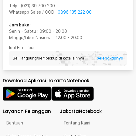
Telp
:
(021) 39 700 200
Whatsapp Sales / COD
:
0896 135 222 00
Jam buka:
Senin - Sabtu
:
09:00
-
20:00
Minggu/Libur Nasional
:
12:00
-
20:00
Idul Fitri
: libur
Selengkapnya
Beli langsung/self pickup di kota lainnya
Download Aplikasi JakartaNotebook
Layanan Pelanggan
JakartaNotebook
Bantuan
Tentang Kami