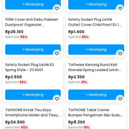
+ Keranjang
+ Keranjang
YIXIN Cover Anti Debu Pakaian
Safety Socket Plug Listrik
Dustproof Organizer
Outlet Cover Child Proof EU 1
60x30x110cm - PEVA
PCS
Rp
26.100
Rp
1.400
Rp
57.900
55%
Rp
8.900
85%
+ Keranjang
+ Keranjang
Safety Socket Plug Listrik EU
Taffware Kancing Kunci Kait
Spring Style - ZC6001
Grendel Spring Loaded Latch
Catch Hasp - KAK-J107
Rp
2.600
Rp
2.300
Rp
12.900
80%
Rp
11.900
81%
+ Keranjang
+ Keranjang
TaffHOME Kotak Tisu Kayu
TaffHOME Table Corner
Smartphone Holder and Tissue
Bumper Pengaman Siku Sudut
Box - ZJ05
Meja Silicone 10 PCS - FY21
Rp
34.900
Rp
8.300
Rp
62.900
45%
Rp
20.900
61%