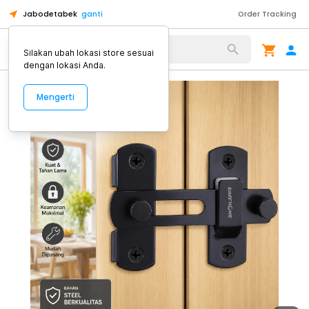
Jabodetabek
ganti
Order Tracking
Alat Kopi
Silakan ubah lokasi store sesuai
dengan lokasi Anda.
Mengerti