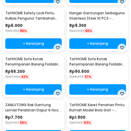
TaffHOME Safety Lock Pintu
Hanger Gantungan Serbaguna
Kulkas Pengunci Tambahan
Stainless Steel 10 PCS -
Tempel - S1843
M127105
Rp
6.000
Rp
9.300
Rp
16.900
65%
Rp
22.900
60%
+ Keranjang
+ Keranjang
TaffHOME Sofa Kotak
TaffHOME Sofa Kotak
Penyimpanan Barang Foldable
Penyimpanan Barang Foldable
Storage Box 30x30x30cm - L170
Storage Box 48x30x30cm - L170
Rp
55.200
Rp
90.600
Rp
93.900
42%
Rp
141.900
37%
+ Keranjang
+ Keranjang
ZANLUTONG Rak Gantung
TaffHOME Karet Penahan Pintu
Lemari Peralatan Dapur 6 Hook
Rumah Model Bola Golf -
Besi - 2137
HDS209
Rp
7.700
Rp
1.900
Rp
21.900
65%
Rp
10.900
83%