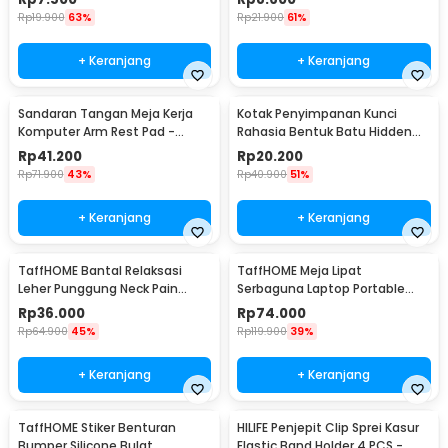
Rp
19.900
63%
Rp
21.900
61%
+ Keranjang
+ Keranjang
Sandaran Tangan Meja Kerja
Kotak Penyimpanan Kunci
Komputer Arm Rest Pad -
Rahasia Bentuk Batu Hidden
91526
Key Box - B0521
Rp
41.200
Rp
20.200
Rp
71.900
43%
Rp
40.900
51%
+ Keranjang
+ Keranjang
TaffHOME Bantal Relaksasi
TaffHOME Meja Lipat
Leher Punggung Neck Pain
Serbaguna Laptop Portable
Relief - HBF001
Desk Minimalist Design - BO60
Rp
36.000
Rp
74.000
Rp
64.900
45%
Rp
119.900
39%
+ Keranjang
+ Keranjang
TaffHOME Stiker Benturan
HILIFE Penjepit Clip Sprei Kasur
Bumper Silicone Bulat
Elastic Band Holder 4 PCS -