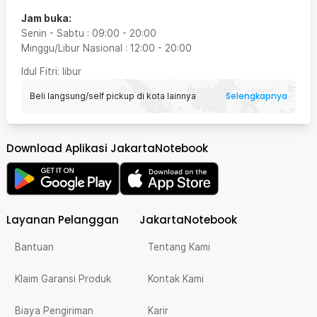
Jam buka:
Senin - Sabtu
:
09:00
-
20:00
Minggu/Libur Nasional
:
12:00
-
20:00
Idul Fitri
: libur
Selengkapnya
Beli langsung/self pickup di kota lainnya
Download Aplikasi JakartaNotebook
Layanan Pelanggan
JakartaNotebook
Bantuan
Tentang Kami
Klaim Garansi Produk
Kontak Kami
Biaya Pengiriman
Karir