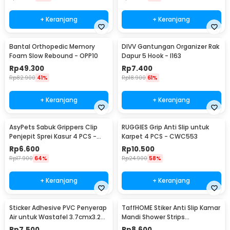
+ Keranjang
+ Keranjang
Bantal Orthopedic Memory
DIVV Gantungan Organizer Rak
Foam Slow Rebound - OPP10
Dapur 5 Hook - I163
Rp
49.300
Rp
7.400
Rp
82.900
41%
Rp
18.900
61%
+ Keranjang
+ Keranjang
AsyPets Sabuk Grippers Clip
RUGGIES Grip Anti Slip untuk
Penjepit Sprei Kasur 4 PCS -
Karpet 4 PCS - CWC553
PJP4
Rp
6.600
Rp
10.500
Rp
17.900
64%
Rp
24.900
58%
+ Keranjang
+ Keranjang
Sticker Adhesive PVC Penyerap
TaffHOME Stiker Anti Slip Kamar
Air untuk Wastafel 3.7cmx3.2M
Mandi Shower Strips
- CN1222
20x380mm 6 PCS - TT-19
Rp
7.500
Rp
8.600