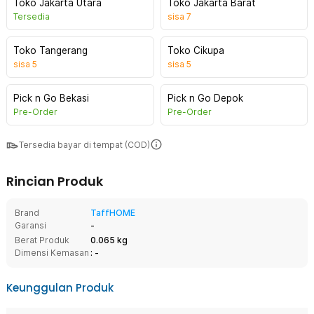
Toko Jakarta Utara
Toko Jakarta Barat
Tersedia
sisa
7
Toko Tangerang
Toko Cikupa
sisa
5
sisa
5
Pick n Go Bekasi
Pick n Go Depok
Pre-Order
Pre-Order
Tersedia bayar di tempat (COD)
Rincian Produk
Brand
TaffHOME
Garansi
-
Berat Produk
0.065 kg
Dimensi Kemasan
: -
Keunggulan Produk