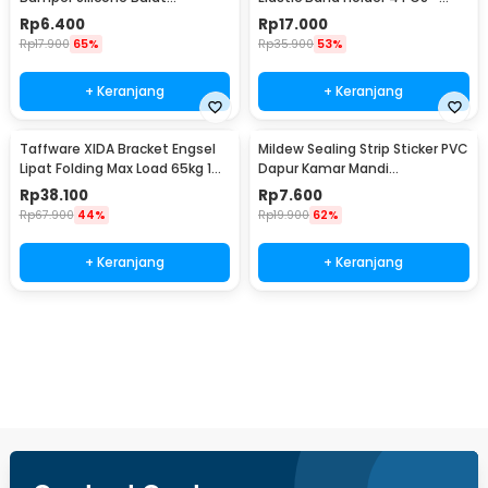
Hemispherical 100 PCS - FZL10
200TC
Rp
6.400
Rp
17.000
Rp
17.900
65%
Rp
35.900
53%
+ Keranjang
+ Keranjang
Taffware XIDA Bracket Engsel
Mildew Sealing Strip Sticker PVC
Lipat Folding Max Load 65kg 14
Dapur Kamar Mandi
Inch 2 PCS - JM007
3.7cmx3.2M
Rp
38.100
Rp
7.600
Rp
67.900
44%
Rp
19.900
62%
+ Keranjang
+ Keranjang
Beli Sekarang