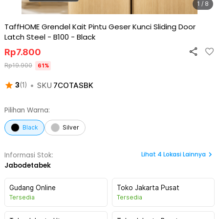
1 / 8
TaffHOME Grendel Kait Pintu Geser Kunci Sliding Door
Latch Steel - B100
-
Black
Rp
7.800
Rp
19.900
61
%
•
SKU
7COTASBK
3
(
1
)
Pilihan Warna:
Black
Silver
Lihat
4
Lokasi Lainnya
Informasi Stok:
Jabodetabek
Gudang Online
Toko Jakarta Pusat
Tersedia
Tersedia