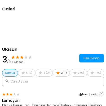
geser Anda. Selain mencegah pintu terbuka tidak sengaja, produk
ini juga bisa dijadikan pengaman sementara saat kunci pintu utama
Galeri
rusak. Tidak hanya untuk pintu, grendel ini juga bisa dipasang pada
jendela atau lemari untuk solusi keamanan yang lebih praktis.
Pemasangan Mudah Tanpa Ribet
Tidak perlu keahlian khusus untuk memasangnya. Cukup posisikan
grendel di area yang diinginkan, lalu kencangkan dengan baut, dan
produk siap digunakan. Proses instalasi yang sederhana membuat
siapa saja bisa menggunakannya tanpa bantuan tukang.
Material Stainless Steel Berkualitas
Ulasan
Grendel ini dibuat dari stainless steel yang dikenal kokoh, tahan
3
karat, dan tidak mudah aus. Dengan material premium ini, grendel
Beri Ulasan
mampu menjaga pintu tetap terkunci dengan aman serta awet
/5
1
Ulasan
digunakan dalam jangka panjang.
Fleksibel untuk Berbagai Media
Semua
5
(
0
)
4
(
0
)
3
(
1
)
2
(
0
)
1
(
0
)
Bukan hanya untuk pintu geser, grendel ini juga bisa dipasang di
berbagai media lain. Dari jendela hingga lemari, Anda bisa
Cari Ulasan
mendapatkan tambahan keamanan tanpa harus mengganti kunci
utama.
Desain Kokoh dan Praktis
Membantu (
0
)
Bentuknya sederhana namun kuat, sehingga mudah dipadukan
Lumayan
dengan berbagai jenis pintu tanpa mengurangi estetika. Ukurannya
Idenya bagus, tapi, finishing dan tebal bahan yg kurang. Finishing