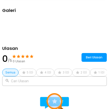
Terbuat dari material stainless steel 4Cr13 yang melewati proses
pemolesan atau buffing. Ini membuat gunting rambut memiliki
Galeri
permukaan yang lebih halus sehingga bisa memotong dengan lebih
presisi. Jenis material tersebut memiliki kekerasan yang lebih
tinggi dari stainless steel biasa sehingga tidak mudah rusak meski
sering digunakan untuk memotong rambut yang tebal atau kasar.
Kelengkapan Produk
Rincian yang Anda dapatkan untuk pembelian produk ini:
1 x Gunting Lurus
Ulasan
1 x Gunting Sasak
0
Beri Ulasan
/5
0
Ulasan
Semua
5
(
0
)
4
(
0
)
3
(
0
)
2
(
0
)
1
(
0
)
Cari Ulasan