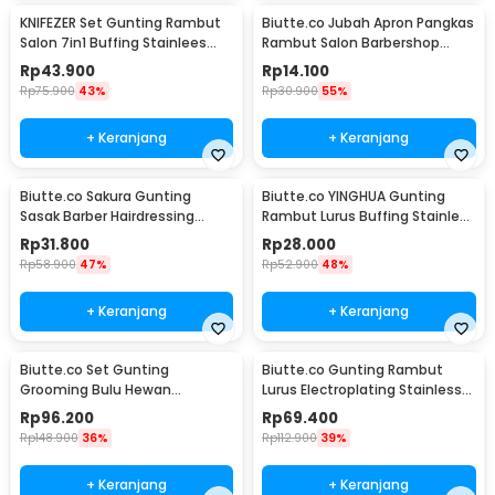
KNIFEZER Set Gunting Rambut
Biutte.co Jubah Apron Pangkas
Salon 7in1 Buffing Stainlees
Rambut Salon Barbershop
Steel 4Cr13 - BHT002
Cape - WB01
Rp
43.900
Rp
14.100
Rp
75.900
43%
Rp
30.900
55%
+ Keranjang
+ Keranjang
Biutte.co Sakura Gunting
Biutte.co YINGHUA Gunting
Sasak Barber Hairdressing
Rambut Lurus Buffing Stainless
Scissors 6 Inch - JFY-60
Steel 4Cr13 - CL-6
Rp
31.800
Rp
28.000
Rp
58.900
47%
Rp
52.900
48%
+ Keranjang
+ Keranjang
Biutte.co Set Gunting
Biutte.co Gunting Rambut
Grooming Bulu Hewan
Lurus Electroplating Stainless
Peliharaan 4in1 - 62HRC
Steel 4Cr13 - M132
Rp
96.200
Rp
69.400
Rp
148.900
36%
Rp
112.900
39%
+ Keranjang
+ Keranjang