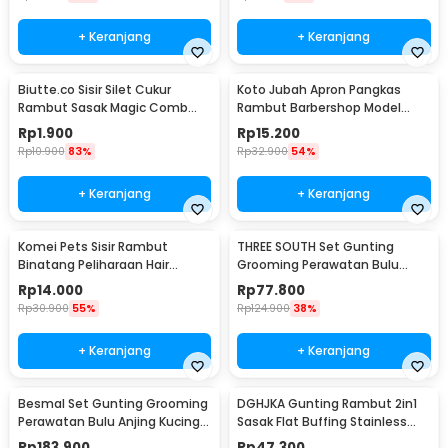
+ Keranjang
+ Keranjang
Biutte.co Sisir Silet Cukur
Koto Jubah Apron Pangkas
Rambut Sasak Magic Comb
Rambut Barbershop Model
Razor - WZ201
Payung 60 cm - 458
Rp
1.900
Rp
15.200
Rp
10.900
83%
Rp
32.900
54%
+ Keranjang
+ Keranjang
Komei Pets Sisir Rambut
THREE SOUTH Set Gunting
Binatang Peliharaan Hair
Grooming Perawatan Bulu
Removal Grooming Comb -
Anjing 5in1 - TS-5
Rp
14.000
Rp
77.800
T10
Rp
30.900
55%
Rp
124.900
38%
+ Keranjang
+ Keranjang
Besmal Set Gunting Grooming
DGHJKA Gunting Rambut 2in1
Perawatan Bulu Anjing Kucing
Sasak Flat Buffing Stainless
5in1 - 4CR
Steel 4Cr13 - DG-2
Rp
183.900
Rp
47.300