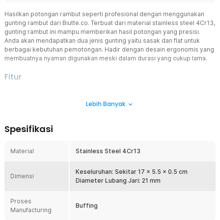
Hasilkan potongan rambut seperti profesional dengan menggunakan
gunting rambut dari
Biutte.co
. Terbuat dari material stainless steel 4Cr13,
gunting rambut ini mampu memberikan hasil potongan yang presisi.
Anda akan mendapatkan dua jenis gunting yaitu sasak dan flat untuk
berbagai kebutuhan pemotongan. Hadir dengan desain ergonomis yang
membuatnya nyaman digunakan meski dalam durasi yang cukup lama.
Fitur
Berbagai Kebutuhan Potongan
Lebih Banyak
Hadir dengan dua jenis gunting yaitu sasak dan flat untuk hasil
potongan yang berbeda. Gunting flat digunakan untuk hasil
potongan yang lurus, sementara gunting sasak untuk menipiskan
Spesifikasi
dan memberikan tekstur pada rambut tanpa mengurangi
panjangnya secara drastis.
Material
Stainless Steel 4Cr13
Desain Ergonomi
dirancang untuk memberikan kenyamanan maksimal saat proses
pemotongan rambut. Memiliki penyangga yang bisa membantu
Keseluruhan: Sekitar 17 x 5.5 x 0.5 cm
Dimensi
mengurangi ketegangan pada jari dan pergelangan tangan. Desain
Diameter Lubang Jari: 21 mm
ini memungkinkan posisi tangan yang lebih alami, mengurangi risiko
kelelahan atau cedera akibat gerakan berulang.
Proses
Buffing
Manufacturing
Bahan Berkualitas Terbaik