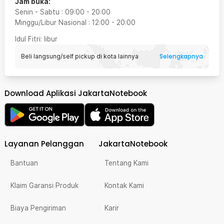
Jam buka:
Senin - Sabtu
:
09:00
-
20:00
Minggu/Libur Nasional
:
12:00
-
20:00
Idul Fitri
: libur
Selengkapnya
Beli langsung/self pickup di kota lainnya
Download Aplikasi JakartaNotebook
Layanan Pelanggan
JakartaNotebook
Bantuan
Tentang Kami
Klaim Garansi Produk
Kontak Kami
Biaya Pengiriman
Karir