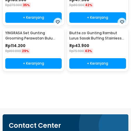
Rp
279.900
35%
Rp
80.900
42%
+ Keranjang
+ Keranjang
YINGRASA Set Gunting
Biutte.co Gunting Rambut
Grooming Perawatan Bulu
Lurus Sasak Buffing Stainless
Anjing 5in1 - 6CR
Steel 4Cr13 - N2
Rp
114.200
Rp
43.900
Rp
160.000
29%
Rp
75.900
43%
+ Keranjang
+ Keranjang
Ingatkan Saya
Contact Center