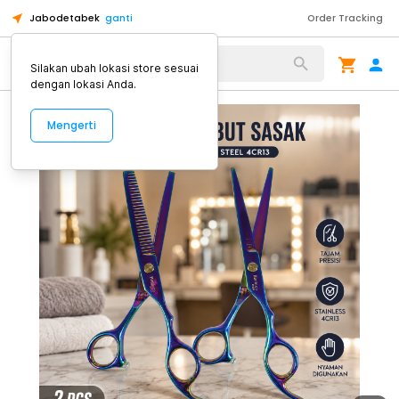
Jabodetabek
ganti
Order Tracking
Alat Kopi
Silakan ubah lokasi store sesuai
dengan lokasi Anda.
Mengerti