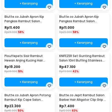
+ Keranjang
+ Keranjang
Biutte.co Jubah Apron Kip
Biutte.co Jubah Apron Kip
Pangkas Rambut Salon
Pangkas Rambut Salon
Barbershop Cape Nylon - WB03
Barbershop Cape - WB20
Rp
11.400
Rp
11.000
Rp
26.900
58%
Rp
25.900
58%
+ Keranjang
+ Keranjang
Plouffepets Sisir Rambut
KNIFEZER Set Gunting Rambut
Hewan Anjing Kucing Hair
Salon 10in1 Buffing Stainless
Removal Comb - AES0124
Steel 4Cr13 - MR4017
Rp
19.200
Rp
47.100
Rp
38.900
51%
Rp
79.900
42%
+ Keranjang
+ Keranjang
Biutte.co Jubah Apron Potong
Biutte.co Jepit Rambut Salon
Rambut Kip Cape Salon
Barber Hair Alligator Clip Grip 6
Barbershop Anti Air - WB04
PCS - L05
Rp
23.300
Rp
7.400
Rp
45.900
50%
Rp
19.900
63%