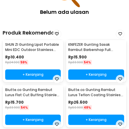
Belum ada ulasan
Produk Rekomendasi
SHUN ZI Gunting Lipat Portable
KNIFEZER Gunting Sasak
Mini EDC Outdoor Stainless
Rambut Barbershop Full
Steel 20Gr13 - FS-08
Stainless Steel - BHT002
Rp
10.400
Rp
15.900
Rp
24.900
59%
Rp
33.900
54%
+ Keranjang
+ Keranjang
Biutte.co Gunting Rambut
Biutte.co Gunting Rambut
Lurus Flat Cut Buffing Stainless
Lurus Teflon Coating Stainless
Steel 4Cr13 - BHT002
Steel 4Cr13 - CL-60
Rp
15.700
Rp
26.600
Rp
33.900
54%
Rp
50.900
48%
+ Keranjang
+ Keranjang