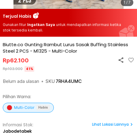
1 / 7
Terjual Habis
Gunakan fitur
Ingatkan Saya
untuk mendapatkan informasi ketika
stok tersedia kembali.
Biutte.co Gunting Rambut Lurus Sasak Buffing Stainless
Steel 2 PCS - M1325
-
Multi-Color
Rp
62.100
Rp
103.900
41
%
Belum ada ulasan
•
SKU
7RHA4UMC
Pilihan Warna:
Multi-Color
Habis
Lihat
Lokasi Lainnya
Informasi Stok:
Jabodetabek