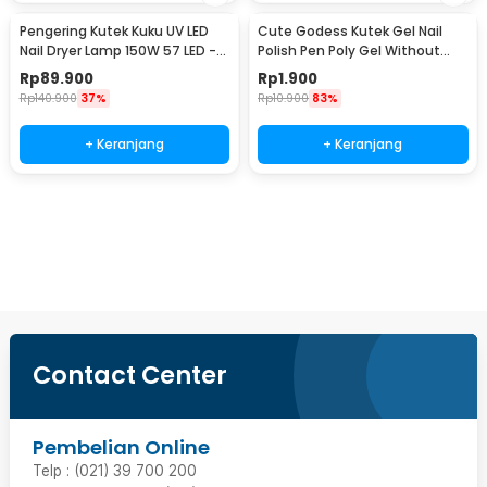
Pengering Kutek Kuku UV LED
Cute Godess Kutek Gel Nail
Nail Dryer Lamp 150W 57 LED -
Polish Pen Poly Gel Without
D9
Bottom Coating Q-10
Rp
89.900
Rp
1.900
Rp
140.900
37%
Rp
10.900
83%
+ Keranjang
+ Keranjang
Beli Sekarang
Contact Center
Pembelian Online
Telp : (021) 39 700 200