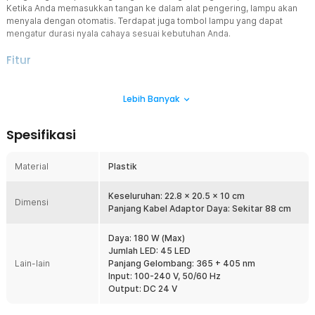
Ketika Anda memasukkan tangan ke dalam alat pengering, lampu akan
menyala dengan otomatis. Terdapat juga tombol lampu yang dapat
mengatur durasi nyala cahaya sesuai kebutuhan Anda.
Fitur
Pengering Kutek
Lebih Banyak
Pengering kutek kuku ini adalah solusi yang sangat fleksibel.
Dengan kemampuannya untuk mengeringkan berbagai jenis gel
kutek kuku, termasuk gel UV, gel LED, gel akrilik, dan gel lainnya,
Spesifikasi
Anda tidak perlu khawatir tentang jenis kutek kuku yang Anda
gunakan. Ini memberikan fleksibilitas yang tinggi dalam perawatan
kutek kuku Anda, menghilangkan kebutuhan untuk memiliki
Material
Plastik
beberapa alat pengering yang berbeda.
Cepat Kering dengan 45 LED
Keseluruhan: 22.8 x 20.5 x 10 cm
Dimensi
Pengering kutek kuku ini dibekali dengan 45 buah LED dengan daya
Panjang Kabel Adaptor Daya: Sekitar 88 cm
180 W yang membuat pengering kutek kuku ini dapat digunakan
untuk mengeringkan kutek kuku dengan sangat cepat dan efisien.
Daya: 180 W (Max)
Jumlah LED: 45 LED
Sensor Infra Merah Pintar
Lain-lain
Panjang Gelombang: 365 + 405 nm
Pengering kutek kuku ini dilengkapi dengan sensor infra merah
Input: 100-240 V, 50/60 Hz
pintar, yang dapat mendeteksi jari tangan Anda dan secara otomatis
Output: DC 24 V
menghidupkan dan mematikannya sesuai kebutuhan. Hal ini tidak
hanya mempermudah penggunaan tetapi juga membantu