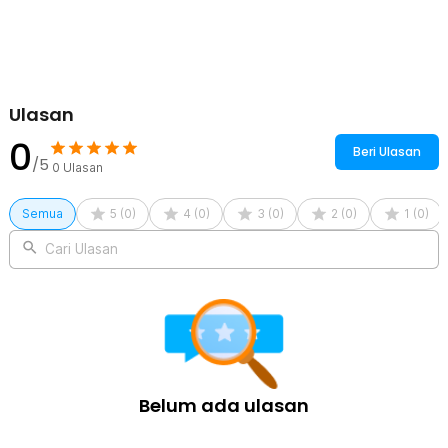
Ulasan
0
Beri Ulasan
/5
0
Ulasan
Semua
5
(
0
)
4
(
0
)
3
(
0
)
2
(
0
)
1
(
0
)
Cari Ulasan
Belum ada ulasan