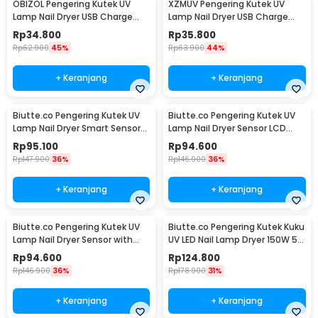
OBIZOL Pengering Kutek UV
XZMUV Pengering Kutek UV
Lamp Nail Dryer USB Charge
Lamp Nail Dryer USB Charge
54W - MINI802
54W - MINI801
Rp
34.800
Rp
35.800
Rp
62.900
45%
Rp
63.900
44%
+ Keranjang
+ Keranjang
Biutte.co Pengering Kutek UV
Biutte.co Pengering Kutek UV
Lamp Nail Dryer Smart Sensor
Lamp Nail Dryer Sensor LCD
LCD Display - X7 MAX
Display 280W - SUNX10MAX
Rp
95.100
Rp
94.600
Rp
147.900
36%
Rp
146.900
36%
+ Keranjang
+ Keranjang
Biutte.co Pengering Kutek UV
Biutte.co Pengering Kutek Kuku
Lamp Nail Dryer Sensor with
UV LED Nail Lamp Dryer 150W 57
LCD Display - SUN X11 MAX
LED - D9
Rp
94.600
Rp
124.800
Rp
146.900
36%
Rp
178.900
31%
+ Keranjang
+ Keranjang