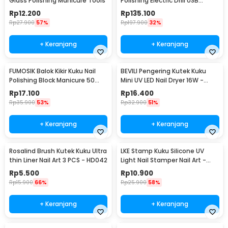
Glass Polishing Manicure Tools
Polishing Electric Drill USB
Rechargeable - 201
Rp
12.200
Rp
135.100
Rp
27.900
57%
Rp
197.900
32%
+ Keranjang
+ Keranjang
FUMOSIK Balok Kikir Kuku Nail
BEVILI Pengering Kutek Kuku
Polishing Block Manicure 50
Mini UV LED Nail Dryer 16W -
PCS - GCA-076
XZMUV-1
Rp
17.100
Rp
16.400
Rp
35.900
53%
Rp
32.900
51%
+ Keranjang
+ Keranjang
Rosalind Brush Kutek Kuku Ultra
LKE Stamp Kuku Silicone UV
thin Liner Nail Art 3 PCS - HD042
Light Nail Stamper Nail Art -
M26
Rp
5.500
Rp
10.900
Rp
15.900
66%
Rp
25.900
58%
+ Keranjang
+ Keranjang