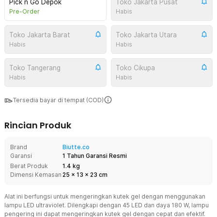
Pick n Go Depok
Toko Jakarta Pusat
Pre-Order
Habis
Toko Jakarta Barat
Toko Jakarta Utara
Habis
Habis
Toko Tangerang
Toko Cikupa
Habis
Habis
Tersedia bayar di tempat (COD)
Rincian Produk
Brand
Biutte.co
Garansi
1 Tahun Garansi Resmi
Berat Produk
1.4 kg
Dimensi Kemasan
25
x
13
x
23
cm
Alat ini berfungsi untuk mengeringkan kutek gel dengan menggunakan
lampu LED ultraviolet. Dilengkapi dengan 45 LED dan daya 180 W, lampu
pengering ini dapat mengeringkan kutek gel dengan cepat dan efektif.