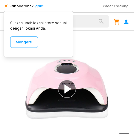
Jabodetabek
ganti
Order Tracking
Alat Kopi
Silakan ubah lokasi store sesuai
dengan lokasi Anda.
Mengerti