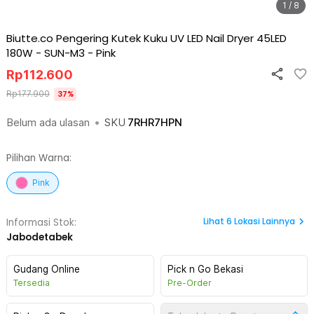
1 / 8
Biutte.co Pengering Kutek Kuku UV LED Nail Dryer 45LED
180W - SUN-M3
-
Pink
Rp
112.600
Rp
177.900
37
%
Belum ada ulasan
•
SKU
7RHR7HPN
Pilihan Warna:
Pink
Lihat
6
Lokasi Lainnya
Informasi Stok:
Jabodetabek
Gudang Online
Pick n Go Bekasi
Tersedia
Pre-Order