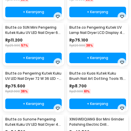
+ Keranjang
+ Keranjang
Biutte.co SUN Mini Pengering
Biutte.co Pengering Kutek UV
Kutek Kuku UV LED Nail Dryer 6W
Lamp Nail Dryer LCD Display 45
- J-03
LED 120W - Dmoley SUNX5MAX
Rp
11.200
Rp
75.100
Rp
25.900
57%
Rp
120.900
38%
+ Keranjang
+ Keranjang
Biutte.co Pengering Kutek Kuku
Biutte.co Kuas Kutek Kuku
UV LED Nail Dryer 72 W 36 LED -
Brush Nail Art Dotting Tools 15
SUN X5 Plus
PCS - N1800
Rp
75.600
Rp
8.700
Rp
121.900
38%
Rp
21.900
61%
+ Keranjang
+ Keranjang
Biutte.co Sunone Pengering
XINGWEIQIANG Bor Mini Grinder
Kutek Kuku UV LED Nail Dryer 48
Polishing Electric Drill
W - CN48W
Adjustable 130W - KJ005