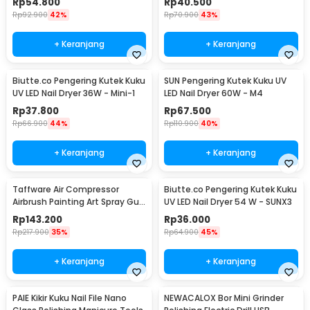
Rp
54.800
Rp
40.500
Rp
92.900
42%
Rp
70.900
43%
+ Keranjang
+ Keranjang
Biutte.co Pengering Kutek Kuku
SUN Pengering Kutek Kuku UV
UV LED Nail Dryer 36W - Mini-1
LED Nail Dryer 60W - M4
Rp
37.800
Rp
67.500
Rp
66.900
44%
Rp
110.900
40%
+ Keranjang
+ Keranjang
Taffware Air Compressor
Biutte.co Pengering Kutek Kuku
Airbrush Painting Art Spray Gun
UV LED Nail Dryer 54 W - SUNX3
0.3mm 7ml - ARP150
Rp
143.200
Rp
36.000
Rp
217.900
35%
Rp
64.900
45%
+ Keranjang
+ Keranjang
PAIE Kikir Kuku Nail File Nano
NEWACALOX Bor Mini Grinder