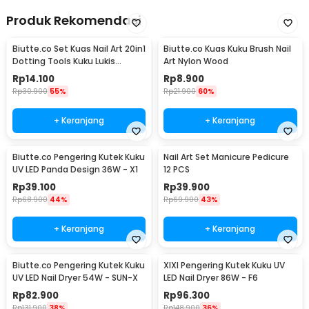
Produk Rekomendasi
Biutte.co Set Kuas Nail Art 20in1
Biutte.co Kuas Kuku Brush Nail
Dotting Tools Kuku Lukis
Art Nylon Wood
Profesional - X-19
Rp
14.100
Rp
8.900
Rp
30.900
55%
Rp
21.900
60%
+ Keranjang
+ Keranjang
Biutte.co Pengering Kutek Kuku
Nail Art Set Manicure Pedicure
UV LED Panda Design 36W - X1
12 PCS
Rp
39.100
Rp
39.900
Rp
68.900
44%
Rp
69.900
43%
+ Keranjang
+ Keranjang
Biutte.co Pengering Kutek Kuku
XIXI Pengering Kutek Kuku UV
UV LED Nail Dryer 54W - SUN-X
LED Nail Dryer 86W - F6
Rp
82.900
Rp
96.300
Rp
131.900
38%
Rp
148.900
36%