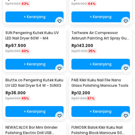
Rp
70.900
43%
Rp
66.900
44%
+ Keranjang
+ Keranjang
SUN Pengering Kutek Kuku UV
Taffware Air Compressor
LED Nail Dryer 60W - M4
Airbrush Painting Art Spray Gun
0.3mm 7ml - ARP150
Rp
67.500
Rp
143.200
Rp
110.900
40%
Rp
217.900
35%
+ Keranjang
+ Keranjang
Biutte.co Pengering Kutek Kuku
PAIE Kikir Kuku Nail File Nano
UV LED Nail Dryer 54 W - SUNX3
Glass Polishing Manicure Tools
Rp
36.000
Rp
12.200
Rp
64.900
45%
Rp
27.900
57%
+ Keranjang
+ Keranjang
NEWACALOX Bor Mini Grinder
FUMOSIK Balok Kikir Kuku Nail
Polishing Electric Drill USB
Polishing Block Manicure 50