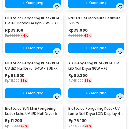
+ Keranjang
+ Keranjang
Biutte.co Pengering Kutek Kuku
Nail Art Set Manicure Pedicure
UV LED Panda Design 36W - X1
12 PCS
Rp
39.100
Rp
39.900
Rp
68.900
44%
Rp
69.900
43%
+ Keranjang
+ Keranjang
Biutte.co Pengering Kutek Kuku
XIXI Pengering Kutek Kuku UV
UV LED Nail Dryer 54W - SUN-X
LED Nail Dryer 86W - F6
Rp
82.900
Rp
96.300
Rp
131.900
38%
Rp
148.900
36%
+ Keranjang
+ Keranjang
Biutte.co SUN Mini Pengering
Biutte.co Pengering Kutek UV
Kutek Kuku UV LED Nail Dryer 6W
Lamp Nail Dryer LCD Display 45
- J-03
LED 120W - Dmoley SUNX5MAX
Rp
11.200
Rp
75.100
Rp
25.900
57%
Rp
120.900
38%