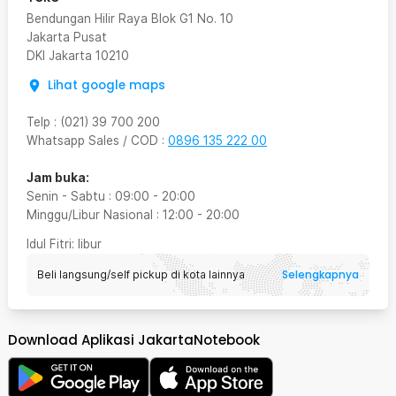
Bendungan Hilir Raya Blok G1 No. 10
Jakarta Pusat
DKI Jakarta
10210
Lihat google maps
Telp
:
(021) 39 700 200
Whatsapp Sales / COD
:
0896 135 222 00
Jam buka:
Senin - Sabtu
:
09:00
-
20:00
Minggu/Libur Nasional
:
12:00
-
20:00
Idul Fitri
: libur
Selengkapnya
Beli langsung/self pickup di kota lainnya
Download Aplikasi JakartaNotebook