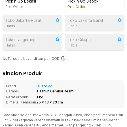
Pick n Go Bekasi
Pick n Go Depok
Pre-Order
Pre-Order
Toko Jakarta Pusat
Toko Jakarta Barat
Habis
Habis
Toko Tangerang
Toko Cikupa
Habis
Habis
Tersedia bayar di tempat (COD)
Rincian Produk
Brand
Biutte.co
Garansi
1 Tahun Garansi Resmi
Berat Produk
1 kg
Dimensi Kemasan
25
x
13
x
23
cm
Saat Anda selesai mewarnai kuku dengan kutek, Anda pasti merasa risih
untuk berkegiatan karena khawatir kutek rusak sebelum benar-benar
kering. Oleh karena itu, Anda memerlukan pengering kutek UV ini.