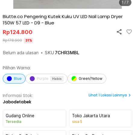
1 / 7
Biutte.co Pengering Kutek Kuku UV LED Nail Lamp Dryer
150W 57 LED - D9
-
Blue
Rp
124.800
Rp
178.900
31
%
Belum ada ulasan
•
SKU
7CHR3MBL
Pilihan Warna:
Blue
Purple
Green/Yellow
Habis
Lihat
1
Lokasi Lainnya
Informasi Stok:
Jabodetabek
Gudang Online
Toko Jakarta Utara
Tersedia
sisa
5