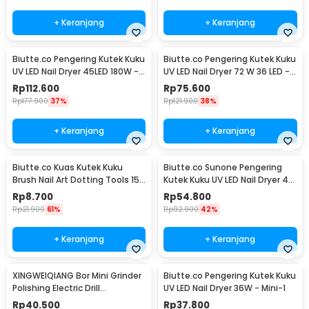
+ Keranjang
+ Keranjang
Biutte.co Pengering Kutek Kuku
Biutte.co Pengering Kutek Kuku
UV LED Nail Dryer 45LED 180W -
UV LED Nail Dryer 72 W 36 LED -
SUN-M3
SUN X5 Plus
Rp
112.600
Rp
75.600
Rp
177.900
37%
Rp
121.900
38%
+ Keranjang
+ Keranjang
Biutte.co Kuas Kutek Kuku
Biutte.co Sunone Pengering
Brush Nail Art Dotting Tools 15
Kutek Kuku UV LED Nail Dryer 48
PCS - N1800
W - CN48W
Rp
8.700
Rp
54.800
Rp
21.900
61%
Rp
92.900
42%
+ Keranjang
+ Keranjang
XINGWEIQIANG Bor Mini Grinder
Biutte.co Pengering Kutek Kuku
Polishing Electric Drill
UV LED Nail Dryer 36W - Mini-1
Adjustable 130W - KJ005
Rp
40.500
Rp
37.800