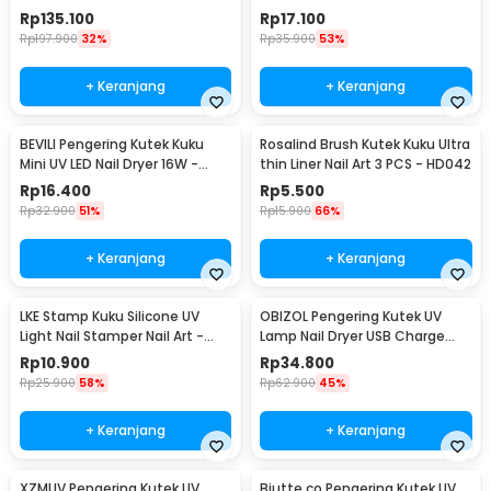
Rechargeable - 201
PCS - GCA-076
Rp
135.100
Rp
17.100
Rp
197.900
32%
Rp
35.900
53%
+ Keranjang
+ Keranjang
BEVILI Pengering Kutek Kuku
Rosalind Brush Kutek Kuku Ultra
Mini UV LED Nail Dryer 16W -
thin Liner Nail Art 3 PCS - HD042
XZMUV-1
Rp
16.400
Rp
5.500
Rp
32.900
51%
Rp
15.900
66%
+ Keranjang
+ Keranjang
LKE Stamp Kuku Silicone UV
OBIZOL Pengering Kutek UV
Light Nail Stamper Nail Art -
Lamp Nail Dryer USB Charge
M26
54W - MINI802
Rp
10.900
Rp
34.800
Rp
25.900
58%
Rp
62.900
45%
+ Keranjang
+ Keranjang
XZMUV Pengering Kutek UV
Biutte.co Pengering Kutek UV