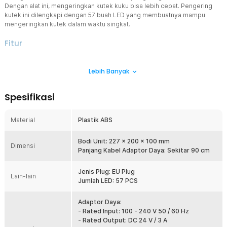
Dengan alat ini, mengeringkan kutek kuku bisa lebih cepat. Pengering
kutek ini dilengkapi dengan 57 buah LED yang membuatnya mampu
mengeringkan kutek dalam waktu singkat.
Fitur
Cocok untuk Semua Jenis Kutek
Lebih Banyak
Pengering kutek ini bisa mengeringkan berbagai jenis kutek kuku,
mulai dari gel UV, gel LED, gel akrilik, dan yang lainnya. Anda tidak
perlu khawatir jenis kutek Anda tidak bisa dikeringkan dengan
Spesifikasi
menggunakan alat pengering kutek ini.
Cepat Kering
Material
Plastik ABS
Agar kutek cepat kering maka daya yang dibutuhkan harus cukup
besar tetapi tidak terlalu besar untuk menghindari panas berlebih.
Pengering kutek ini menggunakan daya sebesar 150 W sehingga
Bodi Unit: 227 x 200 x 100 mm
Dimensi
cocok digunakan untuk penggunaan harian dan tidak akan merusak
Panjang Kabel Adaptor Daya: Sekitar 90 cm
kulit jari Anda.
Jenis Plug: EU Plug
Sensor Pintar Infrared
Lain-lain
Jumlah LED: 57 PCS
Dilengkapi dengan sensor inframerah, Anda dapat menghemat
daya dan menjaga umur dari pengering kutek ini. Lampu pengering
kutek akan otomatis mati ataupun menyala setelah mendeteksi
Adaptor Daya:
pergerakan tangan Anda.
- Rated Input: 100 - 240 V 50 / 60 Hz
- Rated Output: DC 24 V / 3 A
Slot Smartphone