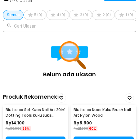
0
Ulasan
Semua
5
(
0
)
4
(
0
)
3
(
0
)
2
(
0
)
1
(
0
)
Cari Ulasan
Belum ada ulasan
Produk Rekomendasi
Biutte.co Set Kuas Nail Art 20in1
Biutte.co Kuas Kuku Brush Nail
Dotting Tools Kuku Lukis
Art Nylon Wood
Profesional - X-19
Rp
14.100
Rp
8.900
Rp
30.900
55%
Rp
21.900
60%