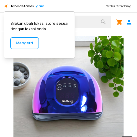
Jabodetabek
ganti
Order Tracking
Alat Kopi
Silakan ubah lokasi store sesuai
dengan lokasi Anda.
Mengerti