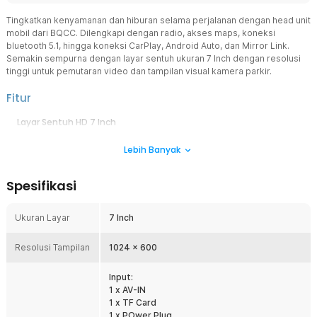
Tingkatkan kenyamanan dan hiburan selama perjalanan dengan head unit
mobil dari BQCC. Dilengkapi dengan radio, akses maps, koneksi
bluetooth 5.1, hingga koneksi CarPlay, Android Auto, dan Mirror Link.
Semakin sempurna dengan layar sentuh ukuran 7 Inch dengan resolusi
tinggi untuk pemutaran video dan tampilan visual kamera parkir.
Fitur
Layar Sentuh HD 7 Inch
Head unit menggunakan layar 7 Inch HD dengan resolusi 1024
Lebih Banyak
x 600 yang menghasilkan tampilan jernih dan tajam. Ukuran layar
ideal untuk melihat navigasi maupun kontrol multimedia tanpa
mengganggu pandangan berkendara. Panel sentuh memberikan
Spesifikasi
respons cepat saat digunakan.
Bluetooth 5.1 Stabil
Ukuran Layar
7 Inch
Bluetooth 5.1 memberikan koneksi yang lebih cepat dan stabil
dibanding generasi sebelumnya. Anda dapat melakukan panggilan
Resolusi Tampilan
handsfree maupun memutar musik langsung dari smartphone tanpa
1024 x 600
gangguan. Konsumsi daya juga lebih efisien dengan kualitas suara
yang lebih baik.
Input:
1 x AV-IN
Hubungkan Smartphone ke Layar
1 x TF Card
Mendukung koneksi Wireless CarPlay, Wireless Android Auto, dan
1 x POwer Plug