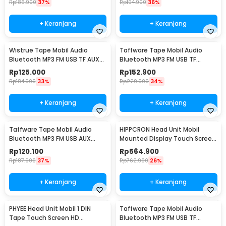
Rp
186.900
37%
Rp
194.900
36%
+ Keranjang
+ Keranjang
Wistrue Tape Mobil Audio
Taffware Tape Mobil Audio
Bluetooth MP3 FM USB TF AUX
Bluetooth MP3 FM USB TF
LCD ISO 12V 60W - 2225
Phone Holder 12V 60W - HL81
Rp
125.000
Rp
152.900
Rp
184.900
33%
Rp
229.900
34%
+ Keranjang
+ Keranjang
Taffware Tape Mobil Audio
HIPPCRON Head Unit Mobil
Bluetooth MP3 FM USB AUX
Mounted Display Touch Screen
Hands Free 12V 60W - HL32
10.26 Inch - B5303
Rp
120.100
Rp
564.900
Rp
187.900
37%
Rp
762.900
26%
+ Keranjang
+ Keranjang
PHYEE Head Unit Mobil 1 DIN
Taffware Tape Mobil Audio
Tape Touch Screen HD
Bluetooth MP3 FM USB TF