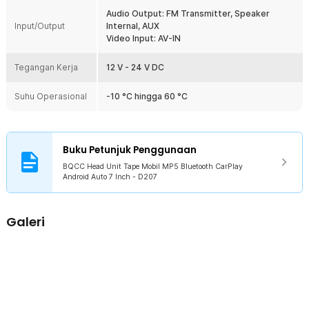
Audio Output: FM Transmitter, Speaker
Input/Output
Internal, AUX
Video Input: AV-IN
Tegangan Kerja
12 V - 24 V DC
Suhu Operasional
-10 °C hingga 60 °C
Buku Petunjuk Penggunaan
BQCC Head Unit Tape Mobil MP5 Bluetooth CarPlay
Android Auto 7 Inch - D207
Galeri