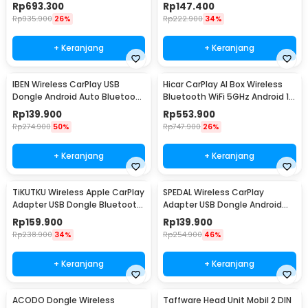
Bluetooth ISO 7 Inch - 9606W
Phone Holder 15V - HL82
Rp
693.300
Rp
147.400
Rp
935.900
26%
Rp
222.900
34%
+ Keranjang
+ Keranjang
IBEN Wireless CarPlay USB
Hicar CarPlay AI Box Wireless
Dongle Android Auto Bluetooth
Bluetooth WiFi 5GHz Android 13
5.0 - OT001
32GB - HA-13
Rp
139.900
Rp
553.900
Rp
274.900
50%
Rp
747.900
26%
+ Keranjang
+ Keranjang
TiKUTKU Wireless Apple CarPlay
SPEDAL Wireless CarPlay
Adapter USB Dongle Bluetooth
Adapter USB Dongle Android
5.3 - OT101
Auto Bluetooth - OT110
Rp
159.900
Rp
139.900
Rp
238.900
34%
Rp
254.900
46%
+ Keranjang
+ Keranjang
ACODO Dongle Wireless
Taffware Head Unit Mobil 2 DIN