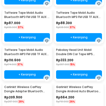
+ Keranjang
+ Keranjang
Taffware Tape Mobil Audio
Taffware Tape Mobil Audio
Bluetooth MP3 FM USB TF AUX 12
Bluetooth MP3 FM USB TF AUX
Pin 12V 60W - MP3-S210L
12V 60W - MP3-S211L
Rp
87.000
Rp
88.300
Rp
136.900
37%
Rp
138.900
37%
+ Keranjang
+ Keranjang
Taffware Tape Mobil Audio
Pabokay Head Unit Mobil
Bluetooth MP3 FM USB TF AUX
Double DIN Car Tape MP5
12V 60W - JSD-520
Player Plug ISO 7 Inch - 7018B
Rp
110.600
Rp
333.200
Rp
174.900
37%
Rp
387.900
15%
+ Keranjang
+ Keranjang
Carlinkit Wireless CarPlay
Garlinkit Wireless CarPlay
Dongle Adapter Bluetooth
Dongle Android Auto Bluetooth
Head Unit - CPC200-U2W Mini
Mic Version - CPC200-CCPA
Rp
209.900
Rp
564.200
Rp
287.900
28%
Rp
761.900
26%