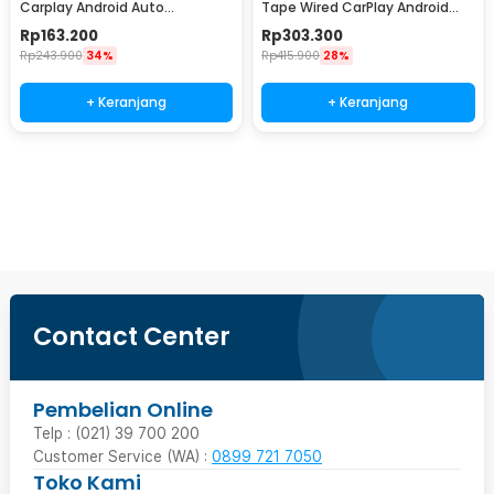
Carplay Android Auto
Tape Wired CarPlay Android
Bluetooth 5.0 WiFi 5.8GHz -
Auto 7 Inch - F7010C
Rp
163.200
Rp
303.300
A50
Rp
243.900
34%
Rp
415.900
28%
+ Keranjang
+ Keranjang
Ingatkan Saya
Contact Center
Pembelian Online
Telp : (021) 39 700 200
Customer Service (WA) :
0899 721 7050
Toko Kami