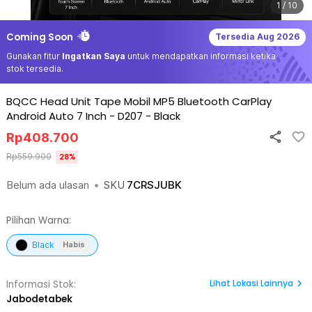
1 / 10
Coming Soon
Tersedia
Aug 2026
Gunakan fitur
Ingatkan Saya
untuk mendapatkan informasi ketika
stok tersedia.
BQCC Head Unit Tape Mobil MP5 Bluetooth CarPlay
Android Auto 7 Inch - D207
-
Black
Rp
408.700
Rp
559.900
28
%
Belum ada ulasan
•
SKU
7CRSJUBK
Pilihan Warna:
Black
Habis
Lihat
Lokasi Lainnya
Informasi Stok:
Jabodetabek