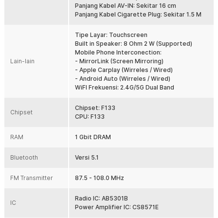
Kelengkapan Produk
Panjang Kabel AV-IN: Sekitar 16 cm
Panjang Kabel Cigarette Plug: Sekitar 1.5 M
Rincian yang Anda dapatkan untuk pembelian produk ini:
1 x BQCC Head Unit Tape Mobil MP5 Bluetooth CarPlay Android
Tipe Layar: Touchscreen
Auto 7 Inch - D207
Built in Speaker: 8 Ohm 2 W (Supported)
1 x Cigarette Plug
Mobile Phone Interconection:
1 x Kabel Kabel AV-IN
Lain-lain
- MirrorLink (Screen Mirroring)
1 x Suction Cup Holder
- Apple Carplay (Wirreles / Wired)
1 x Panduan Penggunaan
- Android Auto (Wirreles / Wired)
WiFI Frekuensi: 2.4G/5G Dual Band
Chipset: F133
Chipset
CPU: F133
RAM
1 Gbit DRAM
Bluetooth
Versi 5.1
FM Transmitter
87.5 - 108.0 MHz
Radio IC: AB5301B
IC
Power Amplifier IC: CS8571E