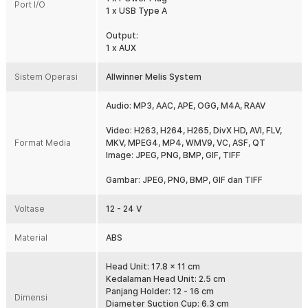
Mirror Link sehingga Anda dapat menghubungkan smartphone
Port I/O
1 x USB Type A
tanpa kabel. Navigasi, panggilan telepon, pesan, hingga aplikasi
musik dapat diakses langsung. Pengoperasian menjadi lebih aman
Output:
karena tetap fokus pada jalan.
1 x AUX
Dukung Kamera Mundur
Mendukung input kamera mundur melalui konektor AV-IN. Saat tuas
Sistem Operasi
Allwinner Melis System
mundur diaktifkan dan kamera terpasang, layar otomatis
menampilkan tampilan belakang kendaraan sehingga parkir
Audio: MP3, AAC, APE, OGG, M4A, RAAV
menjadi lebih mudah dan aman. Kamera belakang dijual terpisah
(opsional).
Video: H263, H264, H265, DivX HD, AVI, FLV,
Dudukan Adjustable
Format Media
MKV, MPEG4, MP4, WMV9, VC, ASF, QT
Bracket teleskopik pada head unit dapat dipanjangkan serta diputar
Image: JPEG, PNG, BMP, GIF, TIFF
hingga 270° sehingga sudut pandang dapat disesuaikan dengan
posisi pengemudi. Dudukan suction cup berbahan silikon menjaga
Gambar: JPEG, PNG, BMP, GIF dan TIFF
head unit tetap kokoh saat digunakan. Instalasi tidak memerlukan
pembongkaran dashboard.
Voltase
12 - 24 V
Plug & Play Universal
Material
Menggunakan daya dari socket pemantik rokok (cigarette lighter)
ABS
sehingga pemasangan sangat mudah. Mendukung tegangan 12 V
hingga 24 V, cocok digunakan pada mobil pribadi, SUV, MPV, pick-
Head Unit: 17.8 x 11 cm
up, hingga truk ringan. Tidak perlu melakukan modifikasi kelistrikan
Kedalaman Head Unit: 2.5 cm
kendaraan.
Panjang Holder: 12 - 16 cm
Dimensi
Diameter Suction Cup: 6.3 cm