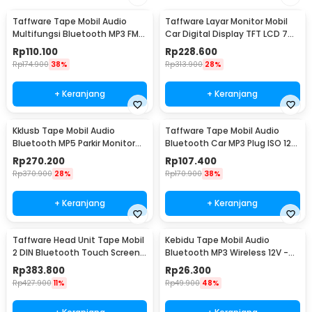
Taffware Tape Mobil Audio
Taffware Layar Monitor Mobil
Multifungsi Bluetooth MP3 FM
Car Digital Display TFT LCD 7
Radio ISO 1 DIN - JSD-520
Inch - C-T703
Rp
110.100
Rp
228.600
Rp
174.900
38%
Rp
313.900
28%
+ Keranjang
+ Keranjang
Kklusb Tape Mobil Audio
Taffware Tape Mobil Audio
Bluetooth MP5 Parkir Monitor
Bluetooth Car MP3 Plug ISO 12V
Plug ISO 4.1 Inch - 4022D
60W - JSD-530
Rp
270.200
Rp
107.400
Rp
370.900
28%
Rp
170.900
38%
+ Keranjang
+ Keranjang
Taffware Head Unit Tape Mobil
Kebidu Tape Mobil Audio
2 DIN Bluetooth Touch Screen
Bluetooth MP3 Wireless 12V -
ISO 7 Inch - 7010B
747D
Rp
383.800
Rp
26.300
Rp
427.900
11%
Rp
49.900
48%