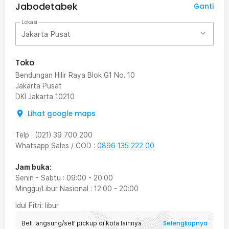
Jabodetabek
Ganti
Lokasi
Jakarta Pusat
Toko
Bendungan Hilir Raya Blok G1 No. 10
Jakarta Pusat
DKI Jakarta
10210
Lihat google maps
Telp
:
(021) 39 700 200
Whatsapp Sales / COD
:
0896 135 222 00
Jam buka:
Senin - Sabtu
:
09:00
-
20:00
Minggu/Libur Nasional
:
12:00
-
20:00
Idul Fitri
: libur
Selengkapnya
Beli langsung/self pickup di kota lainnya