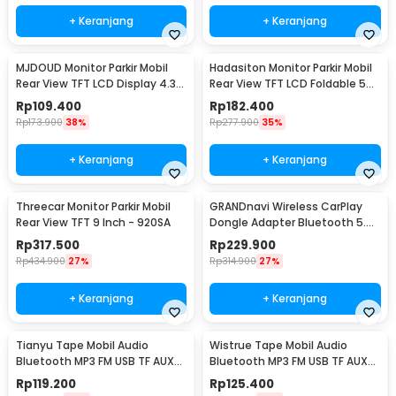
+ Keranjang
+ Keranjang
MJDOUD Monitor Parkir Mobil
Hadasiton Monitor Parkir Mobil
Rear View TFT LCD Display 4.3
Rear View TFT LCD Foldable 5
Inch - 433
Inch - HT5
Rp
109.400
Rp
182.400
Rp
173.900
38%
Rp
277.900
35%
+ Keranjang
+ Keranjang
Threecar Monitor Parkir Mobil
GRANDnavi Wireless CarPlay
Rear View TFT 9 Inch - 920SA
Dongle Adapter Bluetooth 5.0
iPhone Only - CP-101
Rp
317.500
Rp
229.900
Rp
434.900
27%
Rp
314.900
27%
+ Keranjang
+ Keranjang
Tianyu Tape Mobil Audio
Wistrue Tape Mobil Audio
Bluetooth MP3 FM USB TF AUX
Bluetooth MP3 FM USB TF AUX
Wireless 12V 60W - 618
60W - 2219
Rp
119.200
Rp
125.400