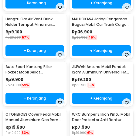
+ Keranjang
+ Keranjang
Hengtu Car Air Vent Drink
MALUOKASA Jaring Pengaman
Holder Tempat Minuman
Bagasi Mobil Car Trunk Cargo
Kaleng Mobil - KMS-53
Net 120x40cm - QM4051
Rp
9.100
Rp
36.900
Rp
20.900
57%
Rp
65.900
45%
+ Keranjang
+ Keranjang
Auto Sport Kantung Pillar
JIUWAN Antena Mobil Pendek
Pocket Mobil Sekat
12cm Aluminium Universal FM
Penyimpanan Barang - KMS-
AM Ulir M5 M6 - W2C
Rp
9.900
Rp
19.200
933
Rp
23.900
59%
Rp
38.900
51%
+ Keranjang
+ Keranjang
OTOHEROES Cover Pedal Mobil
WRC Bumper Silikon Pintu Mobil
Manual Aluminium Gas Rem
Door Protector Anti Bentur
Kopling Universal - XB-373
Gores 4 PCS - HT-0010
Rp
19.600
Rp
7.900
Rp
40.900
53%
Rp
19.900
61%