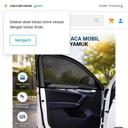
Jabodetabek
ganti
Order Tracking
Alat Kopi
Silakan ubah lokasi store sesuai
dengan lokasi Anda.
Mengerti