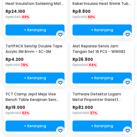
Heat Insulation Soldering Mat
Kabel Insulasi Heat Shrink Tube
340x230mm - S-120B
127 PCS - RSG-AHZ
Rp
24.100
Rp
8.800
Rp
46.900
49%
Rp
21.900
60%
+ Keranjang
+ Keranjang
TaffPACK Selotip Double Tape
Alat Reparasi Servis Jam
Acrylic 3M 8mm - SC-3M
Tangan Set 16 PCS - WW082
Rp
4.200
Rp
36.900
Rp
16.900
76%
Rp
64.900
44%
+ Keranjang
+ Keranjang
YCT Clamp Jepit Meja Vise
Taffware Detektor Logam
Bench Table Kerajinan Seni
Metal Pinpointer Garrett
Perhiasan 25mm - QST
Waterproof - 1166000
Rp
19.000
Rp
82.000
Rp
38.900
52%
Rp
129.900
37%
+ Keranjang
+ Keranjang