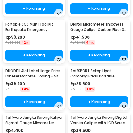
+ Keranjang
+ Keranjang
Portable SOS Multi Tool Kit
Digital Micrometer Thickness
Earthquake Emergency
Gauge Caliper Carbon Fiber 0-
Outdoor Survival - JT21
12.7mm - TDT25
Rp
53.200
Rp
41.500
Rp
90.900
42%
Rp
72.900
44%
+ Keranjang
+ Keranjang
DUODELI Alat Label Harga Price
TaffSPORT Sekop Lipat
Labeller Machine Coding - MX-
Camping Pacul Portable
5500
Tactical Survival 40cm - 101
Rp
39.200
Rp
28.500
Rp
68.900
44%
Rp
53.900
48%
+ Keranjang
+ Keranjang
Taffware Jangka Sorong Kaliper
Taffware Jangka Sorong Digital
Sigmat Gauge Micrometer
Vernier Caliper with LCD Screen
150mm - QST-600
150mm - JIGO-150
Rp
4.400
Rp
34.600