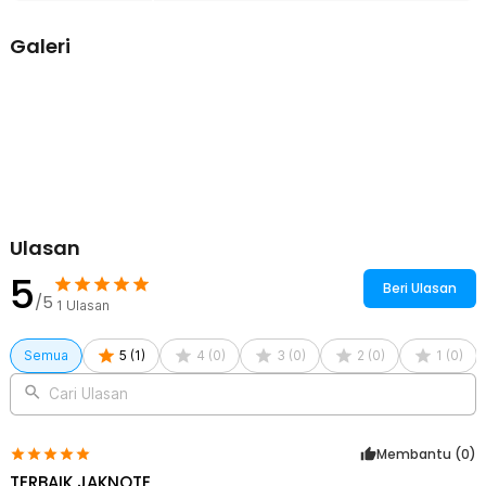
Bahan Berkualitas
Galeri
Tang crimper ini dibuat dari bahan carbon steel berkualitas tinggi,
yang dikenal memiliki kekuatan luar biasa dan tahan terhadap
tekanan berat. Material ini memastikan alat tidak mudah aus atau
rusak meski digunakan secara intensif. Selain itu, pegangan alat
dilapisi dengan material ABS yang memberikan kenyamanan saat
digunakan dan meningkatkan keamanan karena tidak licin di tangan.
Kelengkapan Produk
Rincian yang Anda dapatkan untuk pembelian produk ini:
1 x CINLINELE Tang Crimping Terminal Cable Plier Compression
Ulasan
Tool - SN-48B
5
Beri Ulasan
/5
1
Ulasan
Semua
5
(
1
)
4
(
0
)
3
(
0
)
2
(
0
)
1
(
0
)
Cari Ulasan
Membantu (
0
)
TERBAIK JAKNOTE