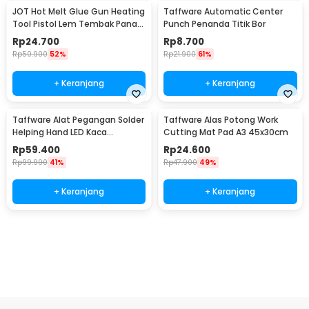
JOT Hot Melt Glue Gun Heating
Taffware Automatic Center
Tool Pistol Lem Tembak Panas
Punch Penanda Titik Bor
20W - QT-302
Rp
24.700
Rp
8.700
Rp
50.900
52%
Rp
21.900
61%
+ Keranjang
+ Keranjang
Taffware Alat Pegangan Solder
Taffware Alas Potong Work
Helping Hand LED Kaca
Cutting Mat Pad A3 45x30cm
Pembesar 3.5X - TE-801
Rp
59.400
Rp
24.600
Rp
99.900
41%
Rp
47.900
49%
+ Keranjang
+ Keranjang
Ingatkan Saya