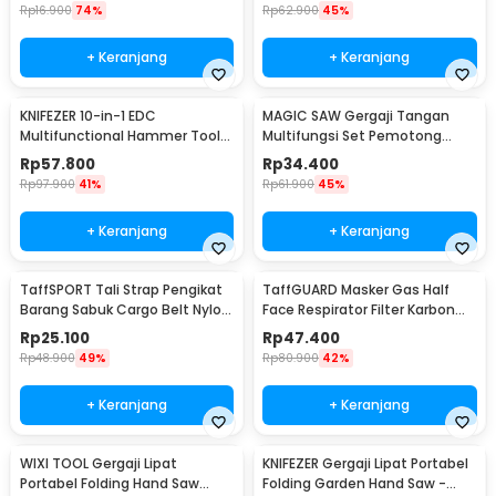
Rp
16.900
74%
Rp
62.900
45%
+ Keranjang
+ Keranjang
KNIFEZER 10-in-1 EDC
MAGIC SAW Gergaji Tangan
Multifunctional Hammer Tool
Multifungsi Set Pemotong
for Camping Survival - WL-
Kayu Besi
Rp
57.800
Rp
34.400
9003
Rp
97.900
41%
Rp
61.900
45%
+ Keranjang
+ Keranjang
TaffSPORT Tali Strap Pengikat
TaffGUARD Masker Gas Half
Barang Sabuk Cargo Belt Nylon
Face Respirator Filter Karbon
5M - XR2
Aktif KN95 - 6200
Rp
25.100
Rp
47.400
Rp
48.900
49%
Rp
80.900
42%
+ Keranjang
+ Keranjang
WIXI TOOL Gergaji Lipat
KNIFEZER Gergaji Lipat Portabel
Portabel Folding Hand Saw
Folding Garden Hand Saw -