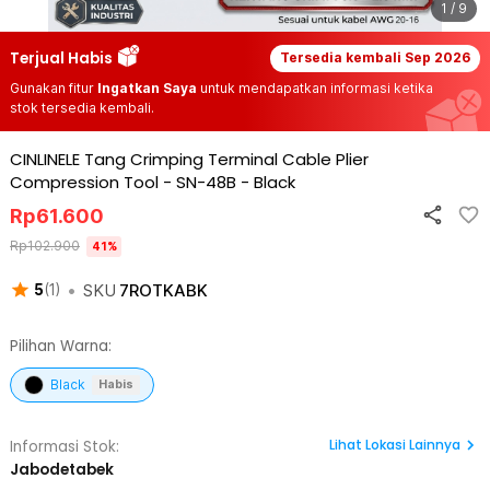
1 / 9
Terjual Habis
Tersedia kembali
Sep 2026
Gunakan fitur
Ingatkan Saya
untuk mendapatkan informasi ketika
stok tersedia kembali.
CINLINELE Tang Crimping Terminal Cable Plier
Compression Tool - SN-48B
-
Black
Rp
61.600
Rp
102.900
41
%
•
SKU
7ROTKABK
5
(
1
)
Pilihan Warna:
Black
Habis
Lihat
Lokasi Lainnya
Informasi Stok:
Jabodetabek