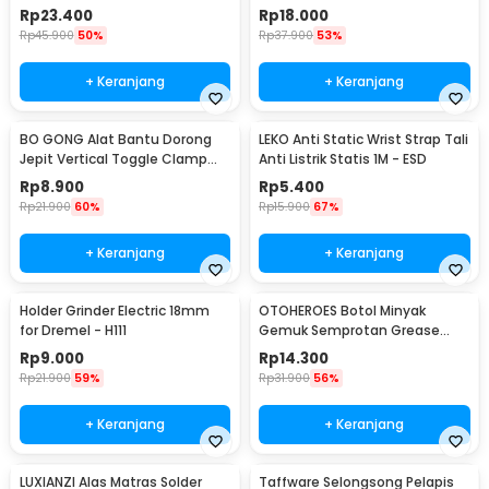
39cm - JSZ-002
LA145
Rp
23.400
Rp
18.000
Rp
45.900
50%
Rp
37.900
53%
+ Keranjang
+ Keranjang
BO GONG Alat Bantu Dorong
LEKO Anti Static Wrist Strap Tali
Jepit Vertical Toggle Clamp
Anti Listrik Statis 1M - ESD
Hold Down Handle - GH-13009
Rp
8.900
Rp
5.400
Rp
21.900
60%
Rp
15.900
67%
+ Keranjang
+ Keranjang
Holder Grinder Electric 18mm
OTOHEROES Botol Minyak
for Dremel - H111
Gemuk Semprotan Grease
Gun 250ml - Q001
Rp
9.000
Rp
14.300
Rp
21.900
59%
Rp
31.900
56%
+ Keranjang
+ Keranjang
LUXIANZI Alas Matras Solder
Taffware Selongsong Pelapis