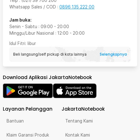
Telp
:
(021) 39 700 200
Whatsapp Sales / COD
:
0896 135 222 00
Jam buka:
Senin - Sabtu
:
09:00
-
20:00
Minggu/Libur Nasional
:
12:00
-
20:00
Idul Fitri
: libur
Selengkapnya
Beli langsung/self pickup di kota lainnya
Download Aplikasi JakartaNotebook
Layanan Pelanggan
JakartaNotebook
Bantuan
Tentang Kami
Klaim Garansi Produk
Kontak Kami