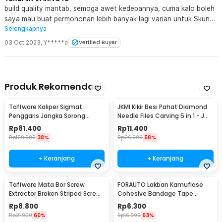
build quality mantab, semoga awet kedepannya, cuma kalo boleh
saya mau buat permohonan lebih banyak lagi varian untuk Skun
Selengkapnya
2.5, 5.5 - 25 mm. Terima Kasih
03 Oct 2023
,
Y*****a
Verified Buyer
Produk Rekomendasi
Taffware Kaliper Sigmat
JKMI Kikir Besi Pahat Diamond
Penggaris Jangka Sorong
Needle Files Carving 5 in 1 - JM-
Digital LCD 150mm - SH20
FL1-1
Rp
81.400
Rp
11.400
Rp
129.900
38%
Rp
26.900
58%
+ Keranjang
+ Keranjang
Taffware Mata Bor Screw
FORAUTO Lakban Kamuflase
Extractor Broken Striped Screw
Cohesive Bandage Tape
Remover 4 PCS - S2
Hunting 4.5M 50mm - H10
Rp
8.800
Rp
6.300
Rp
21.900
60%
Rp
16.900
63%