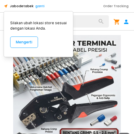
Jabodetabek
ganti
Order Tracking
Alat Kopi
Silakan ubah lokasi store sesuai
dengan lokasi Anda.
Mengerti