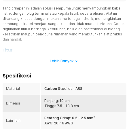
Tang crimper ini adalah solusi sempurna untuk menyambungkan kabel
listrik dengan plug terminal atau kepala listrik secara efisien. Alat ini
dirancang khusus dengan mekanisme tenaga hidrolik, memungkinkan
sambungan kabel menjadi sangat kuat dan tidak mudah terlepas. Cocok
digunakan untuk berbagai kebutuhan, baik oleh profesional di bidang
kelistrikan maupun pengguna rumahan yang membutuhkan alat praktis
dan handal.
Fitur
Tenaga Besar
Lebih Banyak
Tang crimper ini menggunakan sistem hidrolik canggih, sehingga
mampu menghasilkan tekanan yang besar saat digunakan. Dengan
Spesifikasi
tekanan ini, sambungan antara kabel dan kepala listrik menjadi
sangat erat dan kokoh. Anda tidak perlu khawatir kabel akan mudah
terlepas, bahkan saat digunakan dalam kondisi yang membutuhkan
Material
Carbon Steel dan ABS
daya tahan tinggi.
Beberapa Ukuran Kepala
Panjang: 19 cm
Dimensi
Untuk mendukung berbagai kebutuhan, tang crimper ini dilengkapi
Tinggi: 7.5 - 13.8 cm
dengan kepala jepit yang dapat diganti-ganti sesuai ukuran kabel
dan terminal listrik. Rentang ukuran yang didukung oleh alat ini
Rentang Crimp: 0.5 - 2.5 mm²
Lain-lain
adalah 0.5 hingga 2.5 mm², menjadikannya sangat fleksibel untuk
AWG: 20-16 AWG
berbagai jenis pekerjaan kelistrikan.