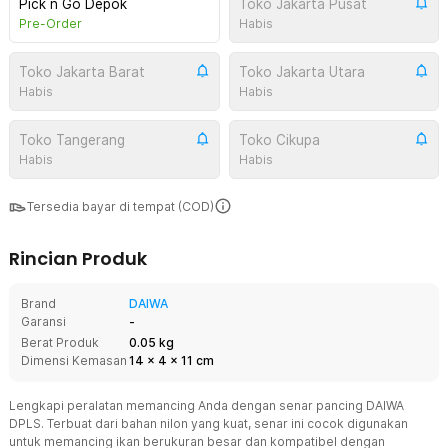
Pick n Go Depok
Toko Jakarta Pusat
Pre-Order
Habis
Toko Jakarta Barat
Toko Jakarta Utara
Habis
Habis
Toko Tangerang
Toko Cikupa
Habis
Habis
Tersedia bayar di tempat (COD)
Rincian Produk
Brand
DAIWA
Garansi
-
Berat Produk
0.05 kg
Dimensi Kemasan
14
x
4
x
11
cm
Lengkapi peralatan memancing Anda dengan senar pancing DAIWA
DPLS. Terbuat dari bahan nilon yang kuat, senar ini cocok digunakan
untuk memancing ikan berukuran besar dan kompatibel dengan