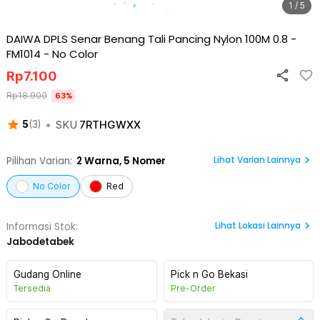
1 / 5
DAIWA DPLS Senar Benang Tali Pancing Nylon 100M 0.8 -
FM1014
-
No Color
Rp
7.100
Rp
18.900
63
%
•
SKU
7RTHGWXX
5
(
3
)
Lihat Varian Lainnya
Pilihan Varian:
2
Warna,
5 Nomer
No Color
Red
Lihat
Lokasi Lainnya
Informasi Stok:
Jabodetabek
Gudang Online
Pick n Go Bekasi
Tersedia
Pre-Order