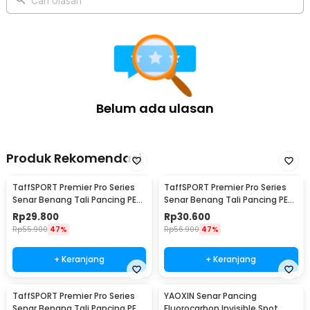
Cari Ulasan
Belum ada ulasan
Produk Rekomendasi
TaffSPORT Premier Pro Series
TaffSPORT Premier Pro Series
Senar Benang Tali Pancing PE
Senar Benang Tali Pancing PE
Braided 300M 0.33mm
Braided 300M 0.23mm
Rp
29.800
Rp
30.600
Rp
55.900
47%
Rp
56.900
47%
+ Keranjang
+ Keranjang
TaffSPORT Premier Pro Series
YAOXIN Senar Pancing
Senar Benang Tali Pancing PE
Fluorocarbon Invisible Spot