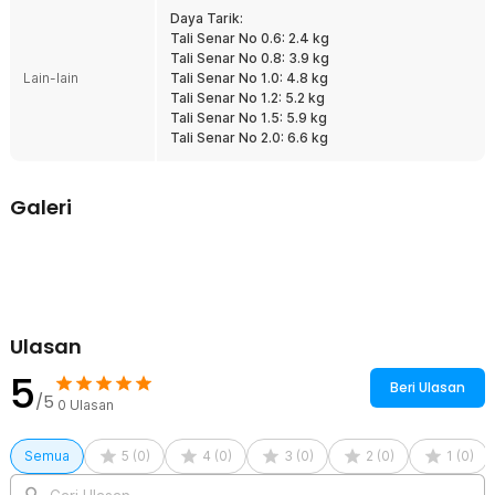
Rincian yang Anda dapatkan untuk pembelian produk ini:
Daya Tarik:
1 x DAIWA DPLS Senar Benang Tali Pancing Nylon 100M - FM1014
Tali Senar No 0.6: 2.4 kg
Tali Senar No 0.8: 3.9 kg
Lain-lain
Tali Senar No 1.0: 4.8 kg
Tali Senar No 1.2: 5.2 kg
Tali Senar No 1.5: 5.9 kg
Tali Senar No 2.0: 6.6 kg
Galeri
Ulasan
5
Beri Ulasan
/5
0
Ulasan
Semua
5
(
0
)
4
(
0
)
3
(
0
)
2
(
0
)
1
(
0
)