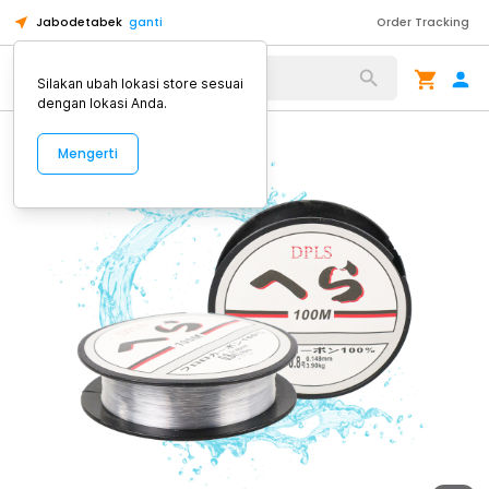
Jabodetabek
ganti
Order Tracking
Alat Kopi
Silakan ubah lokasi store sesuai
dengan lokasi Anda.
Mengerti