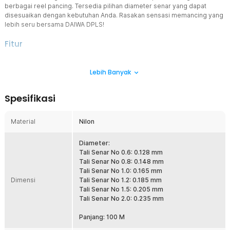
berbagai reel pancing. Tersedia pilihan diameter senar yang dapat
disesuaikan dengan kebutuhan Anda. Rasakan sensasi memancing yang
lebih seru bersama DAIWA DPLS!
Fitur
Kuat dan Tahan Lama
Lebih Banyak
Senar pancing ini terbuat dari material nilon berkualitas yang
memiliki kekuatan hampir setara dengan baja, namun tetap
fleksibel. Anda dapat memancing ikan berukuran sedang hingga
Spesifikasi
besar tanpa khawatir senar mudah putus.
Digunakan Para Pemancing Profesional
Material
Nilon
Karena ketahanannya, senar ini banyak digunakan oleh pemancing
profesional, terutama untuk memancing di laut. Cocok pula
digunakan dalam perlombaan memancing.
Diameter:
Tali Senar No 0.6: 0.128 mm
Varian Diameter
Tali Senar No 0.8: 0.148 mm
Tersedia berbagai pilihan diameter senar yang dapat disesuaikan
Tali Senar No 1.0: 0.165 mm
dengan jenis dan ukuran ikan. Dengan diameter yang tepat, Anda
Dimensi
Tali Senar No 1.2: 0.185 mm
bisa menarik ikan berbobot besar dengan lebih mudah. Panjang
Tali Senar No 1.5: 0.205 mm
senar mencapai 100 meter.
Tali Senar No 2.0: 0.235 mm
Kelengkapan Produk
Panjang: 100 M