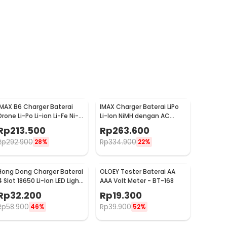
IMAX B6 Charger Baterai
IMAX Charger Baterai LiPo
Drone Li-Po Li-ion Li-Fe Ni-
Li-Ion NiMH dengan AC
Cd Polymer LCD 80W
Adapter Integrated - B6AC
Rp
213.500
Rp
263.600
Rp
292.900
Rp
334.900
28%
22%
Hong Dong Charger Baterai
OLOEY Tester Baterai AA
4 Slot 18650 Li-Ion LED Light
AAA Volt Meter - BT-168
4.2V 1200mA - MS-404A
Rp
32.200
Rp
19.300
Rp
58.900
Rp
39.900
46%
52%