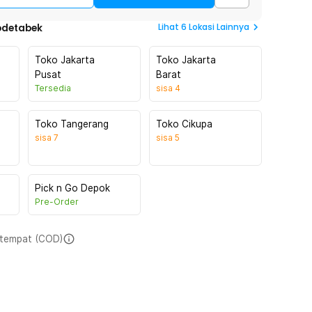
Lihat
6
Lokasi Lainnya
odetabek
Toko Jakarta
Toko Jakarta
Pusat
Barat
Tersedia
sisa
4
Toko Tangerang
Toko Cikupa
sisa
7
sisa
5
Pick n Go Depok
Pre-Order
i tempat (COD)