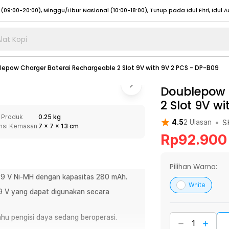
lat Kopi
umat (07:00 - 20:00), Sabtu - Minggu (08:00 - 20:00), Tutup pada Idul Fitri
Sele
epow Charger Baterai Rechargeable 2 Slot 9V with 9V 2 PCS - DP-B09
:00 - 20:00), Sabtu - Minggu/ Libur Nasional (08:00 - 17:00)
Selengkapnya
:00 - 20:00), Sabtu - Minggu/ Libur Nasional (08:00 - 17:00)
Doublepow 
Selengkapnya
2 Slot 9V w
 (09:00-20:00), Minggu/Libur Nasional (12:00-20:00), Tutup pada Idul Fitri
Sele
 Produk
0.25 kg
 (09:00-20:00), Minggu/Libur Nasional (12:00-20:00), Tutup pada Idul Fitri
Sele
•
S
4.5
2
Ulasan
nsi Kemasan
7
x
7
x
13
cm
Rp
92.900
Pilihan Warna:
ai 9 V Ni-MH dengan kapasitas 280 mAh.
umat (07:00 - 20:00), Sabtu - Minggu (08:00 - 20:00), Tutup pada Idul Fitri
Sele
White
is 9 V yang dapat digunakan secara
:00 - 20:00), Sabtu - Minggu/ Libur Nasional (08:00 - 17:00)
Selengkapnya
:00 - 20:00), Sabtu - Minggu/ Libur Nasional (08:00 - 17:00)
Selengkapnya
ahu pengisi daya sedang beroperasi.