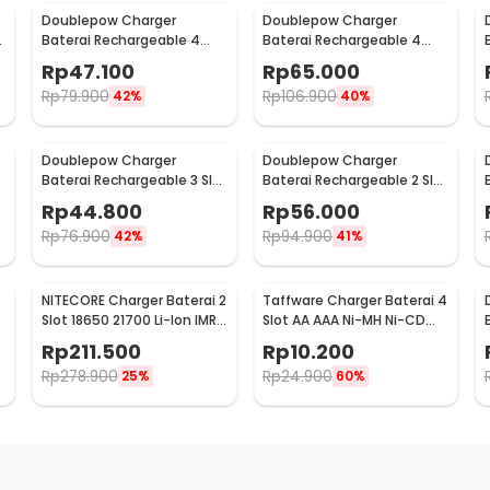
Doublepow Charger
Doublepow Charger
Baterai Rechargeable 4
Baterai Rechargeable 4
Slot AA AAA with AA 4 PCS -
Slot AA AAA with AAA 4 PCS
Rp
47.100
Rp
65.000
DP-B02
- DP-B02
Rp
79.900
Rp
106.900
42%
40%
Doublepow Charger
Doublepow Charger
t
Baterai Rechargeable 3 Slot
Baterai Rechargeable 2 Slot
AA AAA with AA 3 PCS - DP-
9V with 9V 1 PCS - DP-B09
Rp
44.800
Rp
56.000
B33
Rp
76.900
Rp
94.900
42%
41%
NITECORE Charger Baterai 2
Taffware Charger Baterai 4
Slot 18650 21700 Li-Ion IMR
Slot AA AAA Ni-MH Ni-CD
-
with LED Light - UI2
USB Plug - B-04
Rp
211.500
Rp
10.200
Rp
278.900
Rp
24.900
25%
60%