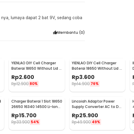
r nya, lumaya dapat 2 bat 9V, sedang coba
Membantu (
0
)
YIENLAO DIY Cell Charger
YIENLAO DIY Cell Charger
Baterai 18650 Without Lid 1
Baterai 18650 Without Lid 2
Cell - BC-001/2
Cell - BC-001/2
Rp
2.600
Rp
3.600
Rp
12.900
Rp
14.900
80%
76%
4
Charger Baterai 1 Slot 18650
Lincoiah Adaptor Power
26650 16340 14500 Li-Ion
Supply Converter AC to DC
Spring Strip - NK-205
12V 3A EU Plug - 1230
Rp
15.700
Rp
25.900
Rp
33.900
Rp
49.900
54%
49%