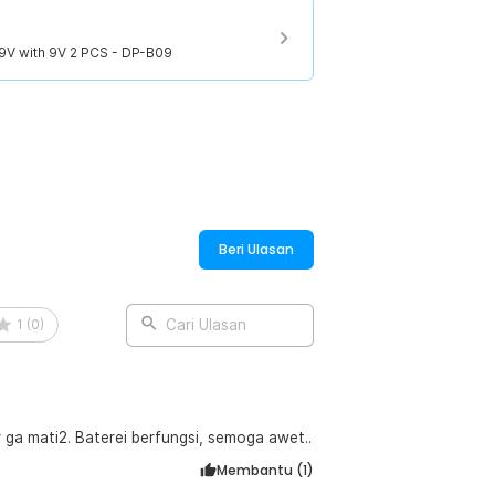
rmasalah bila terlalu lama diisi ulang
9V with 9V 2 PCS - DP-B09
gisian berlebih atau hubungan arus pendek.
dak menyebabkan situasi yang berbahaya.
n kapasitas 280 mAh. Baterai 9 V ini
 asap, transistor radio, mainan, senter,
Beri Ulasan
:
1
(
0
)
Cari Ulasan
 9V - DP-B09
r ga mati2. Baterei berfungsi, semoga awet..
Membantu (
1
)