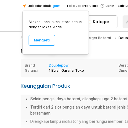
Jabodetabek
ganti
Toko Jakarta Utara
Toko Tangerang
Kategori
A
Silakan ubah lokasi store sesuai
Toko Cikupa
dengan lokasi Anda.
Pick n Go Jakarta Barat
Senin - J
Sport & Outdoor
Senter LED
Charger Baterai
Doubl
Mengerti
Pick n Go Bekasi
Senin - Jumat (08
Pick n Go Depok
Senin - Jumat (08
Rincian Produk
Toko Jakarta Pusat
Senin - Sabtu
Brand
Doublepow
Berat
Toko Jakarta Barat
Senin - Sabtu
Garansi
1 Bulan Garansi Toko
Dime
Toko Jakarta Utara
Toko Tangerang
Keunggulan Produk
Toko Cikupa
Selain pengisi daya baterai, dilengkapi juga 2 bater
Pick n Go Jakarta Barat
Senin - J
Terdiri dari 2 slot pengisian daya untuk baterai jen
Pick n Go Bekasi
Senin - Jumat (08
bersamaan.
Pick n Go Depok
Senin - Jumat (08
Dilengkapi lampu indikator yang berfungsi memberi t