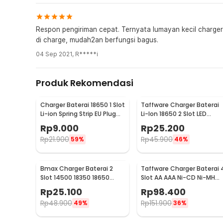
Respon pengiriman cepat. Ternyata lumayan kecil charge
di charge, mudah2an berfungsi bagus.
04 Sep 2021
,
R*****i
Produk Rekomendasi
Charger Baterai 18650 1 Slot
Taffware Charger Baterai
Li-ion Spring Strip EU Plug
Li-Ion 18650 2 Slot LED
240V - TG-088
Indicator 240V 1A - MTLC-
Rp
9.000
Rp
25.200
04200-1000
Rp
21.900
Rp
45.900
59%
46%
Bmax Charger Baterai 2
Taffware Charger Baterai 
Slot 14500 18350 18650
Slot AA AAA Ni-CD Ni-MH
18500 26650 Li-Ion LED -
Fast Charging LCD -
Rp
25.100
Rp
98.400
BH-042100-02U
C905W
Rp
48.900
Rp
151.900
49%
36%