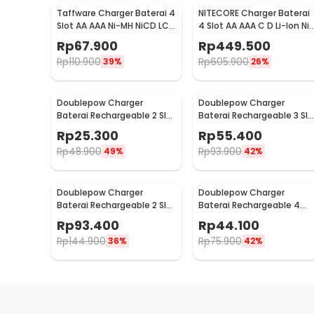
Taffware Charger Baterai 4
NITECORE Charger Baterai
Slot AA AAA Ni-MH NiCD LCD
4 Slot AA AAA C D Li-Ion Ni-
Display - C903W
MH LCD Display - UM4
Rp
67.900
Rp
449.500
Rp
110.900
Rp
605.900
39%
26%
Doublepow Charger
Doublepow Charger
Baterai Rechargeable 2 Slot
Baterai Rechargeable 3 Slo
AA AAA with AA 2 PCS - DP-
AA AAA with AAA 3 PCS -
Rp
25.300
Rp
55.400
B01 800
DP-B33
Rp
48.900
Rp
93.900
49%
42%
Doublepow Charger
Doublepow Charger
Baterai Rechargeable 2 Slot
Baterai Rechargeable 4
CR2 with CR2 2 PCS - DP-
Slot AA AAA with AA 4 PCS 
Rp
93.400
Rp
44.100
K06
DP-U82
Rp
144.900
Rp
75.900
36%
42%