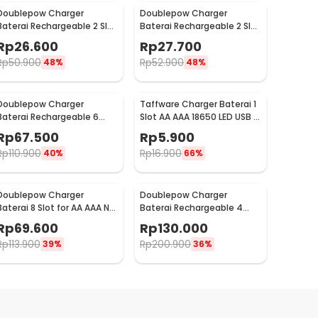
Doublepow Charger
Doublepow Charger
Baterai Rechargeable 2 Slot
Baterai Rechargeable 2 Slot
AA AAA with AAA 2 PCS -
AA AAA with AA 2 PCS - DP-
Rp
26.600
Rp
27.700
DP-B01
B01 1200
Rp
50.900
Rp
52.900
48%
48%
Doublepow Charger
Taffware Charger Baterai 1
Baterai Rechargeable 6
Slot AA AAA 18650 LED USB -
Slot AA AAA with AA 6 PCS -
TG-188
Rp
67.500
Rp
5.900
DP-B06
Rp
110.900
Rp
16.900
40%
66%
Doublepow Charger
Doublepow Charger
Baterai 8 Slot for AA AAA Ni-
Baterai Rechargeable 4
MH NiCD LED Light - DP-K18
Slot AA AAA with AA 4 PCS -
Rp
69.600
Rp
130.000
DP-K11
Rp
113.900
Rp
200.900
39%
36%