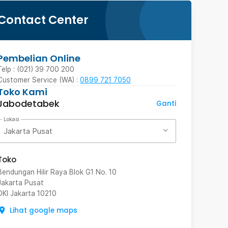
Contact Center
Pembelian Online
Telp : (021) 39 700 200
Customer Service (WA) :
0899 721 7050
Toko Kami
Jabodetabek
Ganti
Lokasi
Jakarta Pusat
Toko
Bendungan Hilir Raya Blok G1 No. 10
Jakarta Pusat
DKI Jakarta
10210
Lihat google maps