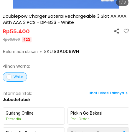
1 / 8
Doublepow Charger Baterai Rechargeable 3 Slot AA AAA
with AAA 3 PCS - DP-B33
-
White
Rp
55.400
Rp
93.900
42
%
Belum ada ulasan
•
SKU
S3AD06WH
Pilihan Warna:
White
Lihat
Lokasi Lainnya
Informasi Stok:
Jabodetabek
Gudang Online
Pick n Go Bekasi
Tersedia
Pre-Order