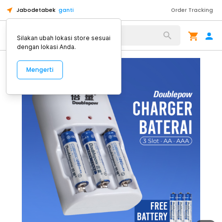
Jabodetabek
ganti
Order Tracking
Alat Kopi
Silakan ubah lokasi store sesuai
dengan lokasi Anda.
Mengerti