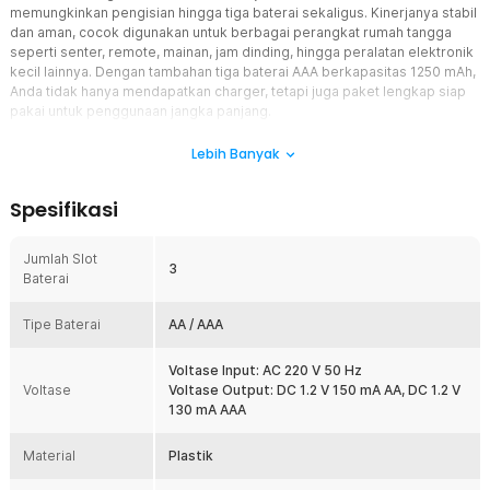
memungkinkan pengisian hingga tiga baterai sekaligus. Kinerjanya stabil
dan aman, cocok digunakan untuk berbagai perangkat rumah tangga
seperti senter, remote, mainan, jam dinding, hingga peralatan elektronik
kecil lainnya. Dengan tambahan tiga baterai AAA berkapasitas 1250 mAh,
Anda tidak hanya mendapatkan charger, tetapi juga paket lengkap siap
pakai untuk penggunaan jangka panjang.
Fitur
Lebih Banyak
3 Slot Baterai
Spesifikasi
Doublepow menghadirkan desain dengan tiga slot pengisian yang
kompatibel untuk baterai AA dan AAA. Anda dapat mengisi hingga
tiga baterai secara bersamaan tanpa khawatir akan penurunan
Jumlah Slot
3
performa pengisian. Fitur ini sangat membantu bagi pengguna
Baterai
dengan banyak perangkat elektronik, menghemat waktu sekaligus
menjaga efisiensi energi setiap kali pengisian dilakukan.
Tipe Baterai
AA / AAA
Lampu Indikator Pengoperasian Charger
Pengisi daya ini dilengkapi dengan lampu indikator cerdas yang
Voltase Input: AC 220 V 50 Hz
menunjukkan status pengisian secara real-time. Ketika baterai
Voltase
Voltase Output: DC 1.2 V 150 mA AA, DC 1.2 V
penuh, sistem otomatis akan beralih ke mode pemeliharaan untuk
130 mA AAA
mencegah overcharge, meskipun indikator masih menyala merah
setelah 10–12 jam penggunaan. Dengan fitur ini, Anda bisa
Material
Plastik
meninggalkan pengisian tanpa rasa khawatir terhadap risiko
kebocoran atau kerusakan baterai.