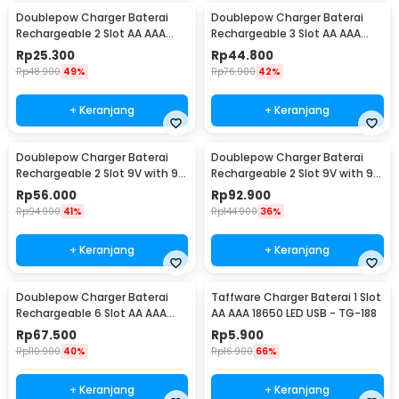
Doublepow Charger Baterai
Doublepow Charger Baterai
Rechargeable 2 Slot AA AAA
Rechargeable 3 Slot AA AAA
with AA 2 PCS - DP-B01 800
with AA 3 PCS - DP-B33
Rp
25.300
Rp
44.800
Rp
48.900
49%
Rp
76.900
42%
+ Keranjang
+ Keranjang
Doublepow Charger Baterai
Doublepow Charger Baterai
Rechargeable 2 Slot 9V with 9V
Rechargeable 2 Slot 9V with 9V
1 PCS - DP-B09
2 PCS - DP-B09
Rp
56.000
Rp
92.900
Rp
94.900
41%
Rp
144.900
36%
+ Keranjang
+ Keranjang
Doublepow Charger Baterai
Taffware Charger Baterai 1 Slot
Rechargeable 6 Slot AA AAA
AA AAA 18650 LED USB - TG-188
with AA 6 PCS - DP-B06
Rp
67.500
Rp
5.900
Rp
110.900
40%
Rp
16.900
66%
+ Keranjang
+ Keranjang