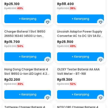
Li-Ion LED - BH-042100-02U
Charging LCD - C905W
Rp
25.100
Rp
98.400
Rp
48.900
49%
Rp
151.900
36%
+ Keranjang
+ Keranjang
Charger Baterai 1 Slot 18650
Lincoiah Adaptor Power Supply
26650 16340 14500 Li-Ion
Converter AC to DC 12V 3A EU
Spring Strip - NK-205
Plug - 1230
Rp
15.700
Rp
25.900
Rp
33.900
54%
Rp
49.900
49%
+ Keranjang
+ Keranjang
Hong Dong Charger Baterai 4
OLOEY Tester Baterai AA AAA
Slot 18650 Li-Ion LED Light 4.2V
Volt Meter - BT-168
1200mA - MS-404A
Rp
32.200
Rp
19.300
Rp
58.900
46%
Rp
39.900
52%
+ Keranjang
+ Keranjang
Taffware Charger Baterai 4
NITECORE Charger Baterai 4