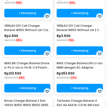
Rp
21.900
59%
Rp
45.900
46%
+ Keranjang
+ Keranjang
YIENLAO DIY Cell Charger
YIENLAO DIY Cell Charger
Baterai 18650 Without Lid 1 Cell
Baterai 18650 Without Lid 2 Cell
- BC-001/2
- BC-001/2
Rp
2.600
Rp
3.600
Rp
12.900
80%
Rp
14.900
76%
+ Keranjang
+ Keranjang
IMAX B6 Charger Baterai Drone
IMAX Charger Baterai LiPo Li-Ion
Li-Po Li-ion Li-Fe Ni-Cd Polymer
NiMH dengan AC Adapter
LCD 80W
Integrated - B6AC
Rp
213.500
Rp
263.600
Rp
292.900
28%
Rp
334.900
22%
+ Keranjang
+ Keranjang
Bmax Charger Baterai 2 Slot
Taffware Charger Baterai 4
14500 18350 18650 18500 26650
Slot AA AAA Ni-CD Ni-MH Fast