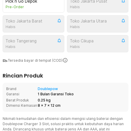
Pick n Go Depok
Toko Jakarta Pusat
Pre-Order
Habis
Toko Jakarta Barat
Toko Jakarta Utara
Habis
Habis
Toko Tangerang
Toko Cikupa
Habis
Habis
Tersedia bayar di tempat (COD)
Rincian Produk
Brand
Doublepow
Garansi
1 Bulan Garansi Toko
Berat Produk
0.25 kg
Dimensi Kemasan
8
x
7
x
12
cm
Nikmati kemudahan dan efisiensi dalam mengisi ulang baterai dengan
Doublepow Charger 3 Slot, solusi praktis untuk kebutuhan daya harian
Anda. Dirancang khusus untuk baterai jenis AA dan AAA, alat ini