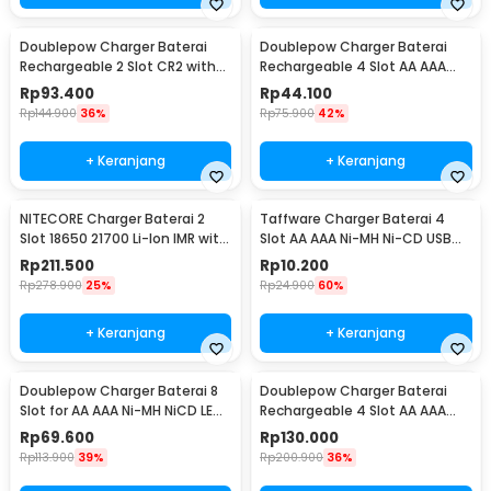
Doublepow Charger Baterai
Doublepow Charger Baterai
Rechargeable 2 Slot CR2 with
Rechargeable 4 Slot AA AAA
CR2 2 PCS - DP-K06
with AA 4 PCS - DP-U82
Rp
93.400
Rp
44.100
Rp
144.900
36%
Rp
75.900
42%
+ Keranjang
+ Keranjang
NITECORE Charger Baterai 2
Taffware Charger Baterai 4
Slot 18650 21700 Li-Ion IMR with
Slot AA AAA Ni-MH Ni-CD USB
LED Light - UI2
Plug - B-04
Rp
211.500
Rp
10.200
Rp
278.900
25%
Rp
24.900
60%
+ Keranjang
+ Keranjang
Doublepow Charger Baterai 8
Doublepow Charger Baterai
Slot for AA AAA Ni-MH NiCD LED
Rechargeable 4 Slot AA AAA
Light - DP-K18
with AA 4 PCS - DP-K11
Rp
69.600
Rp
130.000
Rp
113.900
39%
Rp
200.900
36%