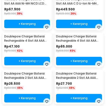
Slot AA AAA Ni-MH NiCD LCD
Slot AA AAA C D Li-Ion Ni-MH
Display - C903W
LCD Display - UM4
Rp
67.900
Rp
449.500
Rp
110.900
39%
Rp
605.900
26%
+ Keranjang
+ Keranjang
Doublepow Charger Baterai
Doublepow Charger Baterai
Rechargeable 4 Slot AA AAA
Rechargeable 4 Slot AA AAA
with AA 4 PCS - DP-B02
with AAA 4 PCS - DP-B02
Rp
47.100
Rp
65.000
Rp
79.900
42%
Rp
106.900
40%
+ Keranjang
+ Keranjang
Doublepow Charger Baterai
Doublepow Charger Baterai
Rechargeable 2 Slot AA AAA
Rechargeable 2 Slot AA AAA
with AAA 2 PCS - DP-B01
with AA 2 PCS - DP-B01 1200
Rp
26.600
Rp
27.700
Rp
50.900
48%
Rp
52.900
48%
+ Keranjang
+ Keranjang