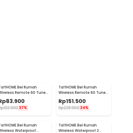
TaffHOME Bel Rumah
TaffHOME Bel Rumah
Wireless Remote 60 Tunes
Wireless Remote 60 Tune 2
with Receiver Doorbell - A10
PCS Receiver Doorbell -
Rp
83.900
Rp
151.500
A10-2
Rp
132.900
Rp
228.900
37%
34%
TaffHOME Bel Rumah
TaffHOME Bel Rumah
Wireless Waterproof
Wireless Waterproof 2