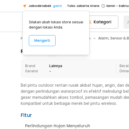
Jabodetabek
ganti
Toko Jakarta Utara
Toko Tangerang
Kategori
A
Silakan ubah lokasi store sesuai
Toko Cikupa
dengan lokasi Anda.
Pick n Go Jakarta Barat
Senin - J
Home Appliance
Perawatan Rumah
Alarm, Sensor & 
Mengerti
Pick n Go Bekasi
Senin - Jumat (08
Pick n Go Depok
Senin - Jumat (08
Rincian Produk
Toko Jakarta Pusat
Senin - Sabtu
Brand
Lainnya
Berat
Toko Jakarta Barat
Senin - Sabtu
Garansi
-
Dime
Toko Jakarta Utara
Toko Tangerang
Bel pintu outdoor rentan rusak akibat hujan, angin, dan 
dengan perlindungan waterproof ini efektif melindungi bel
Toko Cikupa
geser memudahkan akses tombol, pemasangan mudah deng
Pick n Go Jakarta Barat
Senin - J
kompatibel untuk berbagai merek bel pintu wireless.
Pick n Go Bekasi
Senin - Jumat (08
Fitur
Pick n Go Depok
Senin - Jumat (08
Perlindungan Hujan Menyeluruh