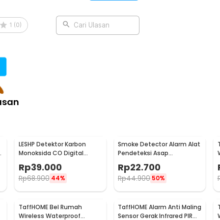
Bel Pintu Rumah PC - E90
1
(
0
)
Cari Ulasan
asan
LESHP Detektor Karbon
Smoke Detector Alarm Alat
g
Monoksida CO Digital
Pendeteksi Asap
Alarm 85dB Sensor Gas
Kebakaran 85dB - SS-168
Rp
39.000
Rp
22.700
Rumah - EN502
Rp
68.900
Rp
44.900
44%
50%
TaffHOME Bel Rumah
TaffHOME Alarm Anti Maling
Wireless Waterproof
Sensor Gerak Infrared PIR