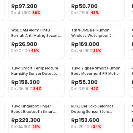
Doorbells 59 Nada 1 PCS
105dB 2 Remot - YL105
Rp
97.200
Rp
50.700
Receiver - A101/A101-2
Rp
149.900
Rp
87.900
36%
43%
WSDCAM Alarm Pintu
TaffHOME Bel Rumah
Rumah Anti Maling Security
Wireless Waterproof 2
Alarm Door Stop 120dB - LL-
Receiver Doorbell - Q189-
Rp
26.900
Rp
169.000
9806
BB
Rp
50.900
Rp
250.900
48%
33%
Tuya Smart Temperature
Tuya Zigbee Smart Human
y
Humidity Sensor Detector
Body Movement PIR Motion
-
WiFi - LTH01-W
Sensor Detector - ZB-
Rp
158.200
Rp
55.300
PL/ZB-P
Rp
236.900
Rp
93.900
34%
42%
Tuya Fingerbot Finger
RUIKE Bel Toko Selamat
Robot Bluetooth Smart
Datang Sensor Store
Home Voice Control - N-1
Welcome Wireless Infrared
Rp
229.300
Rp
152.600
- M7-P827
Rp
314.900
Rp
229.900
28%
34%