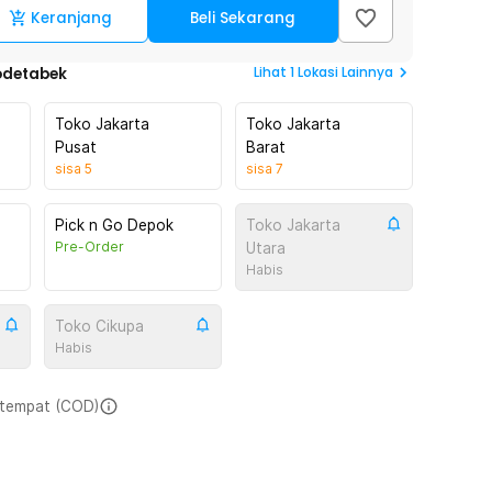
Keranjang
Beli Sekarang
Lihat
1
Lokasi Lainnya
odetabek
Toko Jakarta
Toko Jakarta
Pusat
Barat
sisa
5
sisa
7
Pick n Go Depok
Toko Jakarta
Pre-Order
Utara
Habis
Toko Cikupa
Habis
i tempat (COD)