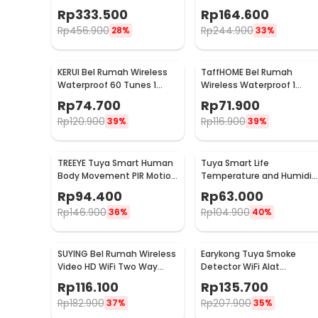
JTYJ-GD-03MI/BB
Doorbells 59 Nada 2 PCS
Rp
333.500
Rp
164.600
Receiver - A101/A101-2
Rp
456.900
Rp
244.900
28%
33%
KERUI Bel Rumah Wireless
TaffHOME Bel Rumah
Waterproof 60 Tunes 1
Wireless Waterproof 1
Receiver Doorbell - F53
Receiver Doorbell - A9
Rp
74.700
Rp
71.900
Rp
120.900
Rp
116.900
39%
39%
TREEYE Tuya Smart Human
Tuya Smart Life
Body Movement PIR Motion
Temperature and Humidit
Sensor WiFi - TY10
Sensor Real Time WiFi - TY
Rp
94.400
Rp
63.000
03
Rp
146.900
Rp
104.900
36%
40%
SUYING Bel Rumah Wireless
Earykong Tuya Smoke
Video HD WiFi Two Way
Detector WiFi Alat
Audio Doorbell - Z20
Pendeteksi Asap
Rp
116.100
Rp
135.700
Kebakaran 85dB - TYSM-01
Rp
182.900
Rp
207.900
37%
35%