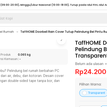
lat Kopi
umat (07:00 - 20:00), Sabtu - Minggu (08:00 - 20:00), Tutup pada Idul Fitri
Sele
Bel Rumah
TaffHOME Doorbell Rain Cover Tutup Pelindung Bel Pintu R
:00 - 20:00), Sabtu - Minggu/ Libur Nasional (08:00 - 17:00)
Selengkapnya
:00 - 20:00), Sabtu - Minggu/ Libur Nasional (08:00 - 17:00)
TaffHOME Do
Selengkapnya
Pelindung B
 (09:00-20:00), Minggu/Libur Nasional (12:00-20:00), Tutup pada Idul Fitri
Sele
Transparen
 Produk
0.065 kg
 (09:00-20:00), Minggu/Libur Nasional (12:00-20:00), Tutup pada Idul Fitri
Sele
nsi Kemasan
: -
Belum ada ulasan
•
Rp
24.200
debu? Pelindung bel rumah berbahan PC
 dari air, debu, dan kotoran. Desain cover
an double-sided tape tanpa bor, dan
umat (07:00 - 20:00), Sabtu - Minggu (08:00 - 20:00), Tutup pada Idul Fitri
Sele
Pilihan Warna:
:00 - 20:00), Sabtu - Minggu/ Libur Nasional (08:00 - 17:00)
Selengkapnya
Transparent
:00 - 20:00), Sabtu - Minggu/ Libur Nasional (08:00 - 17:00)
Selengkapnya