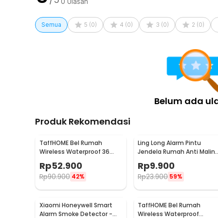
0
Ulasan
1 x TaffHOME Doorbell Rain Cover Tutup Pelindung 
1 x Double-sided Tape
Semua
5
(
0
)
4
(
0
)
3
(
0
)
2
(
0
)
Belum ada ul
Produk Rekomendasi
TaffHOME Bel Rumah
Ling Long Alarm Pintu
Wireless Waterproof 36
Jendela Rumah Anti Malin
Tunes Doorbell - FK-D009
Door Alarm Sensor 90dB -
Rp
52.900
Rp
9.900
YL-323
Rp
90.900
Rp
23.900
42%
59%
Xiaomi Honeywell Smart
TaffHOME Bel Rumah
Alarm Smoke Detector -
Wireless Waterproof