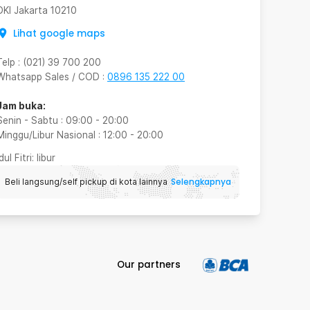
DKI Jakarta
10210
Lihat google maps
Telp
:
(021) 39 700 200
Whatsapp Sales / COD
:
0896 135 222 00
Jam buka:
Senin - Sabtu
:
09:00
-
20:00
Minggu/Libur Nasional
:
12:00
-
20:00
Idul Fitri
: libur
Selengkapnya
Beli langsung/self pickup di kota lainnya
Our partners