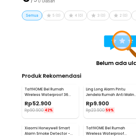
Kelengkapan Produk
0
Ulasan
Rincian yang Anda dapatkan untuk pembelian produk ini
Semua
5
(
0
)
4
(
0
)
3
(
0
)
2
(
0
)
1 x TaffHOME Doorbell Rain Cover Tutup Pelindung 
1 x Double-sided Tape
Belum ada ul
Produk Rekomendasi
TaffHOME Bel Rumah
Ling Long Alarm Pintu
Wireless Waterproof 36
Jendela Rumah Anti Malin
Tunes Doorbell - FK-D009
Door Alarm Sensor 90dB -
Rp
52.900
Rp
9.900
YL-323
Rp
90.900
Rp
23.900
42%
59%
Xiaomi Honeywell Smart
TaffHOME Bel Rumah
Alarm Smoke Detector -
Wireless Waterproof