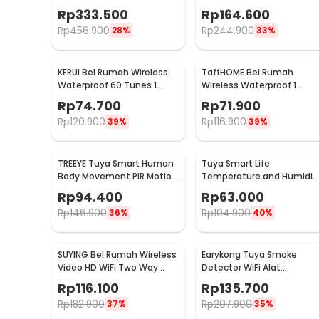
JTYJ-GD-03MI/BB
Doorbells 59 Nada 2 PCS
Rp
333.500
Rp
164.600
Receiver - A101/A101-2
Rp
456.900
Rp
244.900
28%
33%
KERUI Bel Rumah Wireless
TaffHOME Bel Rumah
Waterproof 60 Tunes 1
Wireless Waterproof 1
Receiver Doorbell - F53
Receiver Doorbell - A9
Rp
74.700
Rp
71.900
Rp
120.900
Rp
116.900
39%
39%
TREEYE Tuya Smart Human
Tuya Smart Life
Body Movement PIR Motion
Temperature and Humidit
Sensor WiFi - TY10
Sensor Real Time WiFi - TY
Rp
94.400
Rp
63.000
03
Rp
146.900
Rp
104.900
36%
40%
SUYING Bel Rumah Wireless
Earykong Tuya Smoke
Video HD WiFi Two Way
Detector WiFi Alat
Audio Doorbell - Z20
Pendeteksi Asap
Rp
116.100
Rp
135.700
Kebakaran 85dB - TYSM-01
Rp
182.900
Rp
207.900
37%
35%