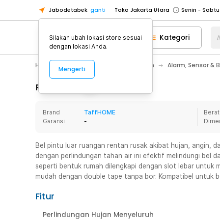
Jabodetabek
ganti
Toko Jakarta Utara
Toko Tangerang
Kategori
A
Silakan ubah lokasi store sesuai
Toko Cikupa
dengan lokasi Anda.
Pick n Go Jakarta Barat
Senin - J
Home Appliance
Perawatan Rumah
Alarm, Sensor & 
Mengerti
Pick n Go Bekasi
Senin - Jumat (08
Pick n Go Depok
Senin - Jumat (08
Rincian Produk
Toko Jakarta Pusat
Senin - Sabtu
Brand
TaffHOME
Berat
Toko Jakarta Barat
Senin - Sabtu
Garansi
-
Dime
Toko Jakarta Utara
Toko Tangerang
Bel pintu luar ruangan rentan rusak akibat hujan, angin,
dengan perlindungan tahan air ini efektif melindungi bel d
Toko Cikupa
seperti bentuk rumah dilengkapi dengan slot lebar untu
Pick n Go Jakarta Barat
Senin - J
mudah dengan double tape tanpa bor. Kompatibel untuk ber
Pick n Go Bekasi
Senin - Jumat (08
Fitur
Pick n Go Depok
Senin - Jumat (08
Perlindungan Hujan Menyeluruh