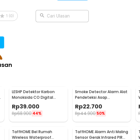
:
1
(
0
)
Cari Ulasan
Bel Pintu Rumah PC - E95
asan
LESHP Detektor Karbon
Smoke Detector Alarm Alat
g
Monoksida CO Digital
Pendeteksi Asap
Alarm 85dB Sensor Gas
Kebakaran 85dB - SS-168
Rp
39.000
Rp
22.700
Rumah - EN502
Rp
68.900
Rp
44.900
44%
50%
TaffHOME Bel Rumah
TaffHOME Alarm Anti Maling
Wireless Waterproof
Sensor Gerak Infrared PIR