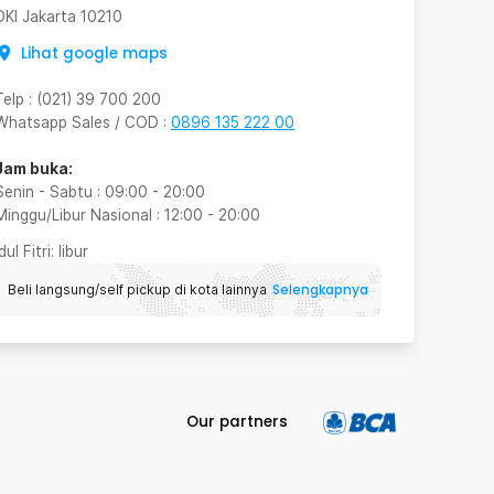
DKI Jakarta
10210
Lihat google maps
Telp
:
(021) 39 700 200
Whatsapp Sales / COD
:
0896 135 222 00
Jam buka:
Senin - Sabtu
:
09:00
-
20:00
Minggu/Libur Nasional
:
12:00
-
20:00
Idul Fitri
: libur
Selengkapnya
Beli langsung/self pickup di kota lainnya
Our partners