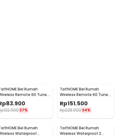
TaffHOME Bel Rumah
TaffHOME Bel Rumah
Wireless Remote 60 Tunes
Wireless Remote 60 Tune 2
with Receiver Doorbell - A10
PCS Receiver Doorbell -
Rp
83.900
Rp
151.500
A10-2
Rp
132.900
Rp
228.900
37%
34%
TaffHOME Bel Rumah
TaffHOME Bel Rumah
Wireless Waterproof
Wireless Waterproof 2