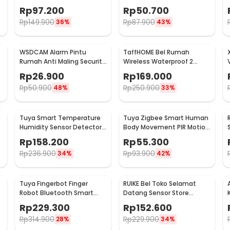
Doorbells 59 Nada 1 PCS
105dB 2 Remot - YL105
Rp
97.200
Rp
50.700
Receiver - A101/A101-2
Rp
149.900
Rp
87.900
36%
43%
WSDCAM Alarm Pintu
TaffHOME Bel Rumah
Rumah Anti Maling Security
Wireless Waterproof 2
Alarm Door Stop 120dB - LL-
Receiver Doorbell - Q189-
Rp
26.900
Rp
169.000
9806
BB
Rp
50.900
Rp
250.900
48%
33%
Tuya Smart Temperature
Tuya Zigbee Smart Human
y
Humidity Sensor Detector
Body Movement PIR Motion
-
WiFi - LTH01-W
Sensor Detector - ZB-
Rp
158.200
Rp
55.300
PL/ZB-P
Rp
236.900
Rp
93.900
34%
42%
Tuya Fingerbot Finger
RUIKE Bel Toko Selamat
Robot Bluetooth Smart
Datang Sensor Store
Home Voice Control - N-1
Welcome Wireless Infrared
Rp
229.300
Rp
152.600
- M7-P827
Rp
314.900
Rp
229.900
28%
34%