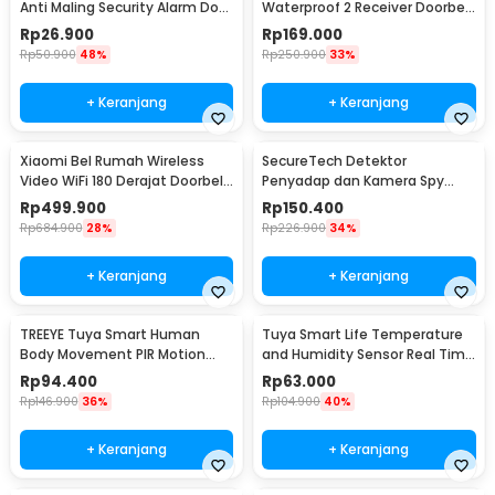
Anti Maling Security Alarm Door
Waterproof 2 Receiver Doorbell
Stop 120dB - LL-9806
- Q189-BB
Rp
26.900
Rp
169.000
Rp
50.900
48%
Rp
250.900
33%
+ Keranjang
+ Keranjang
Xiaomi Bel Rumah Wireless
SecureTech Detektor
Video WiFi 180 Derajat Doorbell
Penyadap dan Kamera Spy
- MJML05-FJ
Hidden Camera Bug Detector -
Rp
499.900
Rp
150.400
X13
Rp
684.900
28%
Rp
226.900
34%
+ Keranjang
+ Keranjang
TREEYE Tuya Smart Human
Tuya Smart Life Temperature
Body Movement PIR Motion
and Humidity Sensor Real Time
Sensor WiFi - TY10
WiFi - TY-03
Rp
94.400
Rp
63.000
Rp
146.900
36%
Rp
104.900
40%
+ Keranjang
+ Keranjang