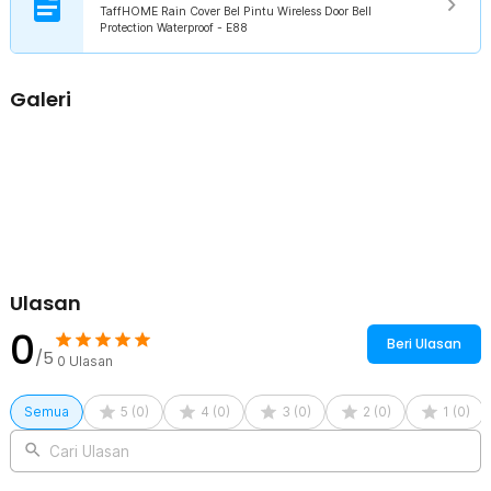
TaffHOME Rain Cover Bel Pintu Wireless Door Bell
Kompatibel Berbagai Ukuran Bel
Protection Waterproof - E88
Dengan ukuran 110 x 70 x 40 mm, cover ini kompatibel dengan
berbagai merek dan model bel pintu wireless maupun sistem
akses kontrol. Cocok dipasang di rumah tapak, apartemen, kantor,
Galeri
kos-kosan, hingga area komersial.
Kelengkapan Produk
Rincian yang Anda dapatkan untuk pembelian produk ini:
1 x TaffHOME Rain Cover Bel Pintu Wireless Door Bell Protection
Waterproof - E88
1 x Lem Adhesive
3 x Sekrup
Ulasan
0
Beri Ulasan
/5
0
Ulasan
Semua
5
(
0
)
4
(
0
)
3
(
0
)
2
(
0
)
1
(
0
)
Cari Ulasan