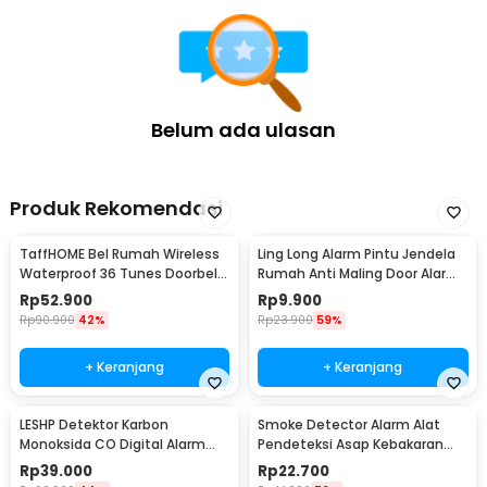
Belum ada ulasan
Produk Rekomendasi
TaffHOME Bel Rumah Wireless
Ling Long Alarm Pintu Jendela
Waterproof 36 Tunes Doorbell
Rumah Anti Maling Door Alarm
- FK-D009
Sensor 90dB - YL-323
Rp
52.900
Rp
9.900
Rp
90.900
42%
Rp
23.900
59%
+ Keranjang
+ Keranjang
LESHP Detektor Karbon
Smoke Detector Alarm Alat
Monoksida CO Digital Alarm
Pendeteksi Asap Kebakaran
85dB Sensor Gas Rumah -
85dB - SS-168
Rp
39.000
Rp
22.700
EN502