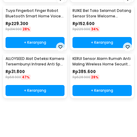
Tuya Fingerbot Finger Robot
RUIKE Bel Toko Selamat Datang
Bluetooth Smart Home Voice
Sensor Store Welcome
Control - N-1
Wireless Infrared - M7-P827
Rp
229.300
Rp
152.600
Rp
314.900
28%
Rp
229.900
34%
+ Keranjang
+ Keranjang
ALLOYSEED Alat Deteksi Kamera
KERUI Sensor Alarm Rumah Anti
Tersembunyi Infrared Anti Spy
Maling Wireless Home Security
Type C - S300
120dB - S1
Rp
31.800
Rp
385.600
Rp
58.900
47%
Rp
528.900
28%
+ Keranjang
+ Keranjang
Beli Sekarang