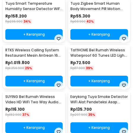
Tuya Smart Temperature
Tuya Zigbee Smart Human
Humidity Sensor Detector WiFi
Body Movement PIR Motion
- LTH01-W
Sensor Detector - ZB-PL/ZB-P
Rp
158.200
Rp
55.300
Rp
236.900
34%
Rp
93.900
42%
+ Keranjang
+ Keranjang
RTKS Wireless Calling System
TaffHOME Bel Rumah Wireless
Restaurant Mesin Antrean 16
Waterproof 60 Tunes LED Light
Pager - CTP302
Doorbell - A50
Rp
1.019.800
Rp
72.500
Rp
1.356.900
25%
Rp
117.900
39%
+ Keranjang
+ Keranjang
SUYING Bel Rumah Wireless
Earykong Tuya Smoke Detector
Video HD WiFi Two Way Audio
WiFi Alat Pendeteksi Asap
Doorbell - Z20
Kebakaran 85dB - TYSM-01
Rp
116.100
Rp
135.700
Rp
182.900
37%
Rp
207.900
35%
+ Keranjang
+ Keranjang