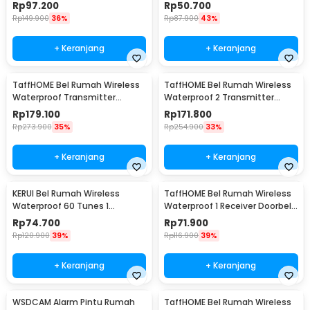
PCS Receiver - A101/A101-2
2 Remot - YL105
Rp
97.200
Rp
50.700
Rp
149.900
36%
Rp
87.900
43%
+ Keranjang
+ Keranjang
TaffHOME Bel Rumah Wireless
TaffHOME Bel Rumah Wireless
Waterproof Transmitter
Waterproof 2 Transmitter
Receiver Doorbell - H10
Doorbell - A10BB
Rp
179.100
Rp
171.800
Rp
273.900
35%
Rp
254.900
33%
+ Keranjang
+ Keranjang
KERUI Bel Rumah Wireless
TaffHOME Bel Rumah Wireless
Waterproof 60 Tunes 1
Waterproof 1 Receiver Doorbell
Receiver Doorbell - F53
- A9
Rp
74.700
Rp
71.900
Rp
120.900
39%
Rp
116.900
39%
+ Keranjang
+ Keranjang
WSDCAM Alarm Pintu Rumah
TaffHOME Bel Rumah Wireless