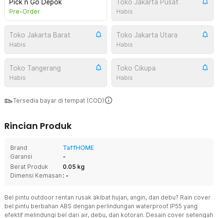
Pick n Go Depok
Toko Jakarta Pusat
Pre-Order
Habis
Toko Jakarta Barat
Toko Jakarta Utara
Habis
Habis
Toko Tangerang
Toko Cikupa
Habis
Habis
Tersedia bayar di tempat (COD)
Rincian Produk
Brand
TaffHOME
Garansi
-
Berat Produk
0.05 kg
Dimensi Kemasan
: -
Bel pintu outdoor rentan rusak akibat hujan, angin, dan debu? Rain cover
bel pintu berbahan ABS dengan perlindungan waterproof IP55 yang
efektif melindungi bel dari air, debu, dan kotoran. Desain cover setengah