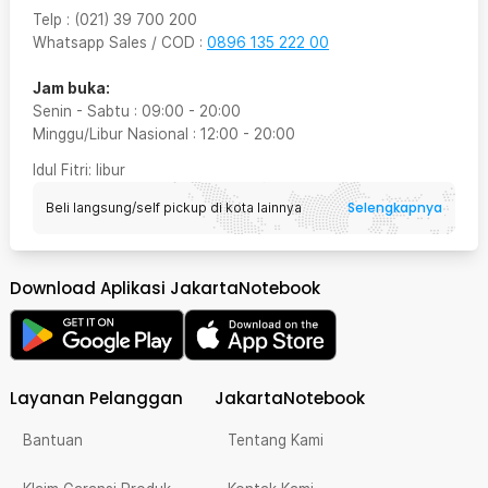
Telp
:
(021) 39 700 200
Whatsapp Sales / COD
:
0896 135 222 00
Jam buka:
Senin - Sabtu
:
09:00
-
20:00
Minggu/Libur Nasional
:
12:00
-
20:00
Idul Fitri
: libur
Selengkapnya
Beli langsung/self pickup di kota lainnya
Download Aplikasi JakartaNotebook
Layanan Pelanggan
JakartaNotebook
Bantuan
Tentang Kami