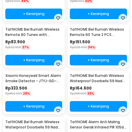
Rp
68.900
44%
Rp
44.900
50%
+ Keranjang
+ Keranjang
TaffHOME Bel Rumah Wireless
TaffHOME Bel Rumah Wireless
Remote 60 Tunes with
Remote 60 Tune 2 PCS
Receiver Doorbell - A10
Receiver Doorbell - A10-2
Rp
83.900
Rp
151.500
Rp
132.900
37%
Rp
228.900
34%
+ Keranjang
+ Keranjang
Xiaomi Honeywell Smart Alarm
TaffHOME Bel Rumah Wireless
Smoke Detector - JTYJ-GD-
Waterproof Doorbells 59 Nada
03MI/BB
2 PCS Receiver - A101/A101-2
Rp
333.500
Rp
164.600
Rp
456.900
28%
Rp
244.900
33%
+ Keranjang
+ Keranjang
TaffHOME Bel Rumah Wireless
TaffHOME Alarm Anti Maling
Waterproof Doorbells 59 Nada 1
Sensor Gerak Infrared PIR 105dB