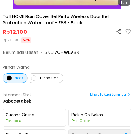
1 / 9
TaffHOME Rain Cover Bel Pintu Wireless Door Bell
Protection Waterproof - E88
-
Black
Rp
12.100
Rp
27.900
57
%
Belum ada ulasan
•
SKU
7CHWLVBK
Pilihan Warna:
Black
Transparent
Lihat
Lokasi Lainnya
Informasi Stok:
Jabodetabek
Gudang Online
Pick n Go Bekasi
Tersedia
Pre-Order