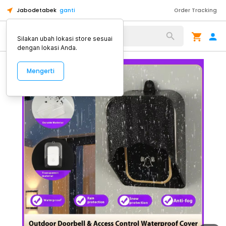
Jabodetabek
ganti
Order Tracking
Alat Kopi
Silakan ubah lokasi store sesuai
dengan lokasi Anda.
Mengerti